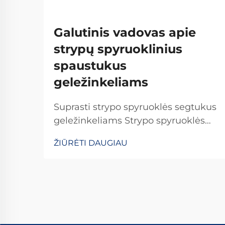
Galutinis vadovas apie
strypų spyruoklinius
spaustukus
geležinkeliams
Suprasti strypo spyruoklės segtukus
geležinkeliams Strypo spyruoklės
segtukai yra specialūs tvirtinimo
ŽIŪRĖTI DAUGIAU
elementai, kurie vaidina svarbų
vaidmenį visame pasaulyje
esančiuose geležinkelių sistemose.
Jie užtikrina, kad bėgiai būtų
tinkamai pritvirtinti, kad viskas
išliktų savo vietoje. Ką daro šiuos