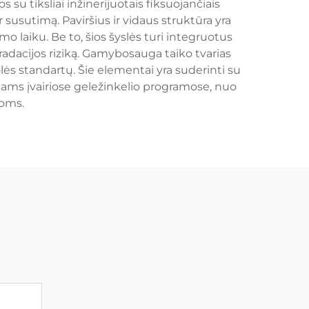
su tiksliai inžinerijuotais fiksuojančiais
 susutimą. Paviršius ir vidaus struktūra yra
o laiku. Be to, šios šyslės turi integruotus
dacijos riziką. Gamybosauga taiko tvarias
ės standartų. Šie elementai yra suderinti su
ams įvairiose geležinkelio programose, nuo
joms.