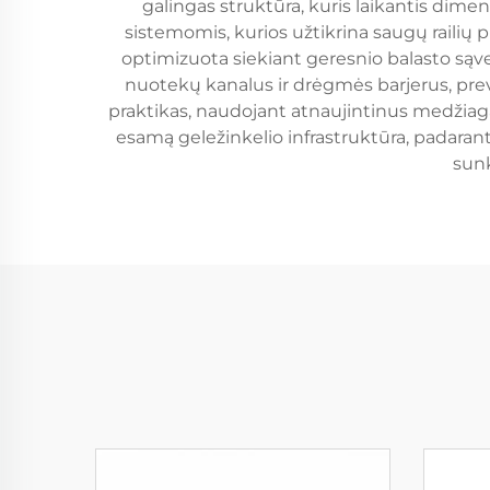
galingas struktūra, kuris laikantis dimen
sistemomis, kurios užtikrina saugų railių p
optimizuota siekiant geresnio balasto sąvei
nuotekų kanalus ir drėgmės barjerus, pre
praktikas, naudojant atnaujintinus medžiaga
esamą geležinkelio infrastruktūra, padara
sunk