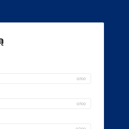
ą
0/100
0/100
0/200