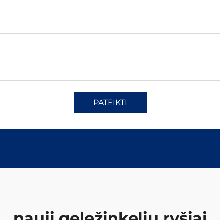
PATEIKTI
nauji geležinkelių ryšiai