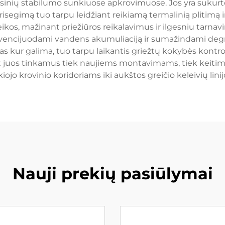
sinių stabilumo sunkiuose apkrovimuose. Jos yra sukurtos 
risegimą tuo tarpu leidžiant reikiamą termalinią plitimą ir
kos, mažinant priežiūros reikalavimus ir ilgesniu tarnavim
vencijuodami vandens akumuliaciją ir sumažindami degra
s kur galima, tuo tarpu laikantis griežtų kokybės kontrol
nt juos tinkamus tiek naujiems montavimams, tiek keitim
iojo krovinio koridoriams iki aukštos greičio keleivių lini
Nauji prekių pasiūlymai