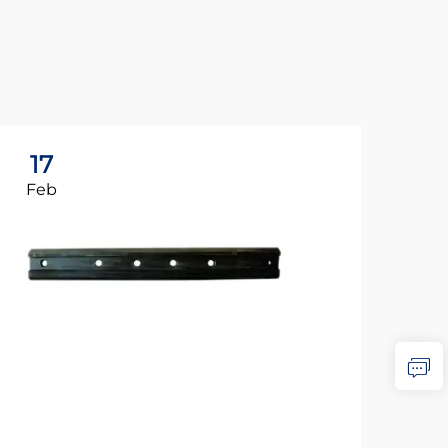
17
1
Feb
Fe