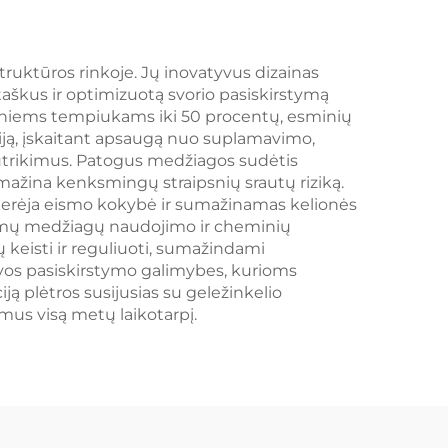
truktūros rinkoje. Jų inovatyvus dizainas
aškus ir optimizuotą svorio pasiskirstymą
ieniems tempiukams iki 50 procentų, esminių
iją, įskaitant apsaugą nuo suplamavimo,
 sutrikimus. Patogus medžiagos sudėtis
sumažina kenksmingų straipsnių srautų riziką.
gerėja eismo kokybė ir sumažinamas kelionės
jamų medžiagų naudojimo ir cheminių
keisti ir reguliuoti, sumažindami
rovos pasiskirstymo galimybes, kurioms
ą plėtros susijusias su geležinkelio
mus visą metų laikotarpį.