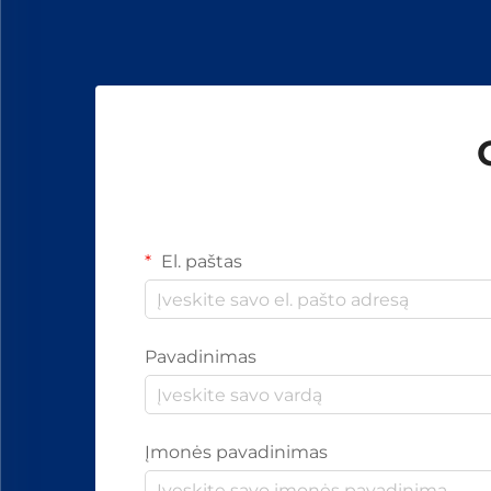
segtukus efektyviais...
El. paštas
Pavadinimas
Įmonės pavadinimas