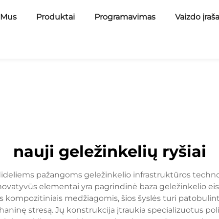
 Mus
Produktai
Programavimas
Vaizdo įraš
nauji geležinkelių ryšiai
dideliems pažangoms geležinkelio infrastruktūros technol
inovatyvūs elementai yra pagrindinė baza geležinkelio eis
is kompozitiniais medžiagomis, šios šyslės turi patobuli
inę stresą. Jų konstrukcija įtraukia specializuotus poli