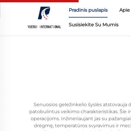
Pradinis puslapis
Apie
Susisiekite Su Mumis
Senuosios geležinkelio šyslės atstovauja 
patobulintus veikimo charakteristikas. Šie 
operacijoms. Inžineriaujant jas su pažangia
drėgmę, temperatūros svyravimus ir mechan