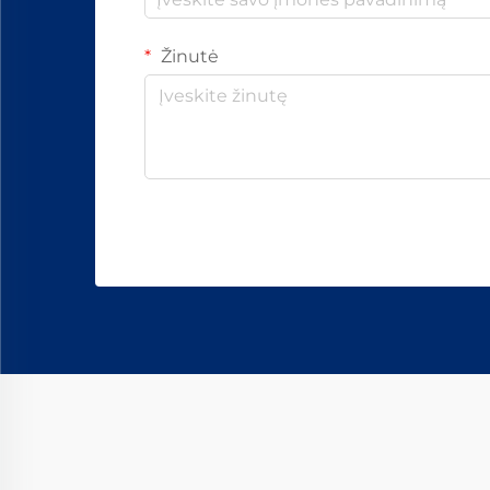
Žinutė