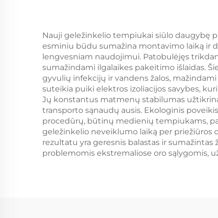
Nauji geležinkelio tempiukai siūlo daugybę pak
esminiu būdu sumažina montavimo laiką ir dar
lengvesniam naudojimui. Patobulėjęs trikdan
sumažindami ilgalaikes pakeitimo išlaidas. Š
gyvulių infekcijų ir vandens žalos, mažindami
suteikia puiki elektros izoliacijos savybes, k
Jų konstantus matmenų stabilumas užtikrina
transporto sąnaudų ausis. Ekologinis povei
procedūrų, būtinų medienių tempiukams, pašal
geležinkelio neveiklumo laiką per priežiūros 
rezultatu yra geresnis balastas ir sumažintas
problemomis ekstremaliose oro sąlygomis, užt