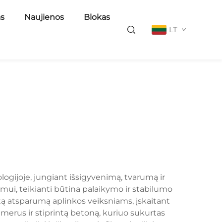
as
Naujienos
Blokas
LT
ogijoje, jungiant išsigyvenimą, tvarumą ir
mui, teikianti būtina palaikymo ir stabilumo
ntą atsparumą aplinkos veiksniams, įskaitant
merus ir stiprintą betoną, kuriuo sukurtas