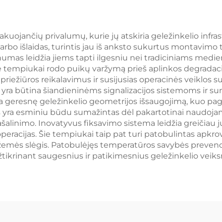
uojančių privalumų, kurie jų atskiria geležinkelio infras
bo išlaidas, turintis jau iš anksto sukurtus montavimo t
umas leidžia jiems tapti ilgesniu nei tradiciniams med
ie tempiukai rodo puikų varžymą prieš aplinkos degradac
 priežiūros reikalavimus ir susijusias operacinės veiklos
uri yra būtina šiandieninėms signalizacijos sistemoms ir 
 geresnę geležinkelio geometrijos išsaugojimą, kuo pa
kis yra esminiu būdu sumažintas dėl pakartotinai naudo
inimo. Inovatyvus fiksavimo sistema leidžia greičiau jų 
operacijas. Šie tempiukai taip pat turi patobulintas apk
 žemės slėgis. Patobulėjęs temperatūros savybės prevencij
ikrinant saugesnius ir patikimesnius geležinkelio veiks