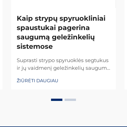
Kaip strypų spyruokliniai
spaustukai pagerina
saugumą geležinkelių
sistemose
Suprasti strypo spyruoklės segtukus
ir jų vaidmenį geležinkelių saugumo
užtikrinime Strypo spyruoklės
ŽIŪRĖTI DAUGIAU
segtukai yra specialūs tvirtinimo
elementai, kurie laiko bėgius
pritvirtintus prie miegojamųjų vietų,
kad jie nejudėtų, kai yra apkrauti. Be
šių mažų detalių, viskas judėtų...