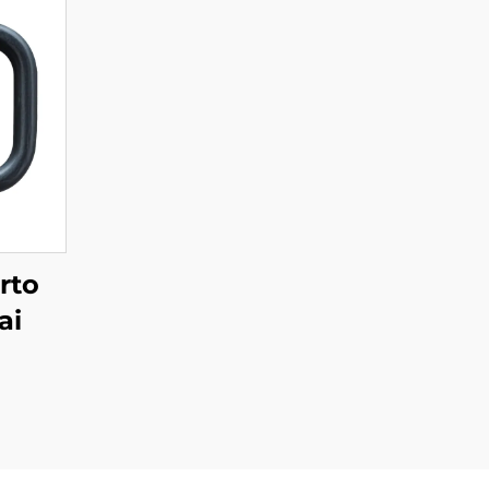
rto
ai