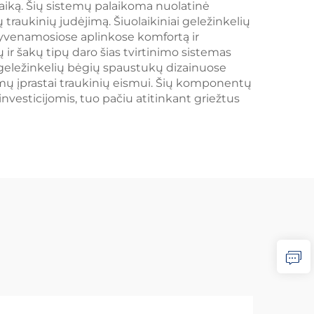
aiką. Šių sistemų palaikoma nuolatinė
traukinių judėjimą. Šiuolaikiniai geležinkelių
 gyvenamosiose aplinkose komfortą ir
ir šakų tipų daro šias tvirtinimo sistemas
a geležinkelių bėgių spaustukų dizainuose
ymų įprastai traukinių eismui. Šių komponentų
nvesticijomis, tuo pačiu atitinkant griežtus