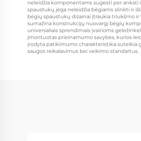
neleidžia komponentams sugesti per anksti ir
spaustukų jėga neleidžia bėgiams slinkti ir i
bėgių spaustukų dizainai įtraukia triukšmo i
sumažina konstrukcijų nuovargį bėgių komponen
universaliais sprendimais įvairioms geležinke
įmontuotas prieinamumo savybes, kurios leidž
įrodyta patikimumo charakteristika suteikia ge
saugos reikalavimus bei veikimo standartus.