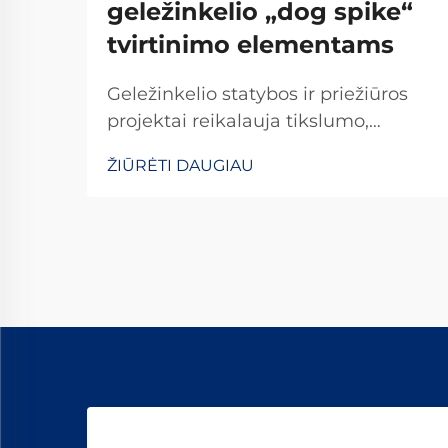
geležinkelio „dog spike“
tvirtinimo elementams
Geležinkelio statybos ir priežiūros
projektai reikalauja tikslumo,
ilgaamžiškumo ir nepriekaištingo
ŽIŪRĖTI DAUGIAU
patikimumo kiekvieno naudojamo
komponento. Tarp svarbiausių
elementų, tvirtinančių bėgius prie
šпалų, apdailinti geležinkelio vinys
išsiskiria kaip...