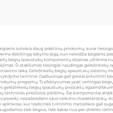
ėgiams suteikia daug praktinių privalumų, kurie tiesiogi
krina išskiltingą laikymo jėgą, kuri neleidžia bėgiams pasi
elių bėgių spaustukų komponentų dizainas užtikrina nuol
ėjimas. Ši stabilumas tiesiogiai naudingas geležinkelių
s tarnavimo laiką. Geležinkelių bėgių spaustukų sistemų 
vykdymo terminai. Darbuotojai gali greitai pritvirtinti b
ų mokymų programų. Ši efektyvumas ypač vertingas bėgių s
ybės geležinkelių bėgių spaustukų produktų ilgaamžiškum
 techninės priežiūros įsikišimų. Šie komponentai atlaiko
 poveikį, nepažeisdami savo veikimo charakteristikų. Kor
aplinkose, kur tradicinės tvirtinimo metodikos gali suge
saugodamos tiek bėgius, tiek šakas nuo per didelės vieti