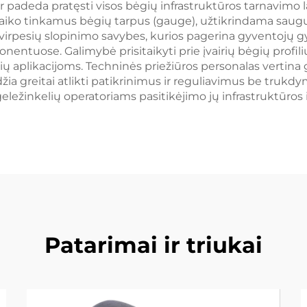
 padeda pratęsti visos bėgių infrastruktūros tarnavimo l
šlaiko tinkamus bėgių tarpus (gauge), užtikrindama saugų 
r virpesių slopinimo savybes, kurios pagerina gyventojų
tuose. Galimybė prisitaikyti prie įvairių bėgių profilių 
lių aplikacijoms. Techninės priežiūros personalas vertin
ia greitai atlikti patikrinimus ir reguliavimus be trukd
ležinkelių operatoriams pasitikėjimo jų infrastruktūros i
Patarimai ir triukai