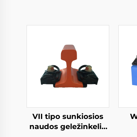
VII tipo sunkiosios
W
naudos geležinkelio
tvirtinimo sistema