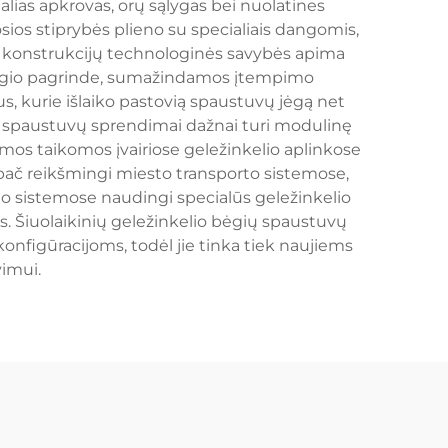
alias apkrovas, orų sąlygas bei nuolatines
tosios stiprybės plieno su specialiais dangomis,
uvų konstrukcijų technologinės savybės apima
e bėgio pagrinde, sumažindamos įtempimo
s, kurie išlaiko pastovią spaustuvų jėgą net
ių spaustuvų sprendimai dažnai turi modulinę
temos taikomos įvairiose geležinkelio aplinkose
ypač reikšmingi miesto transporto sistemose,
io sistemose naudingi specialūs geležinkelio
as. Šiuolaikinių geležinkelio bėgių spaustuvų
onfigūracijoms, todėl jie tinka tiek naujiems
imui.