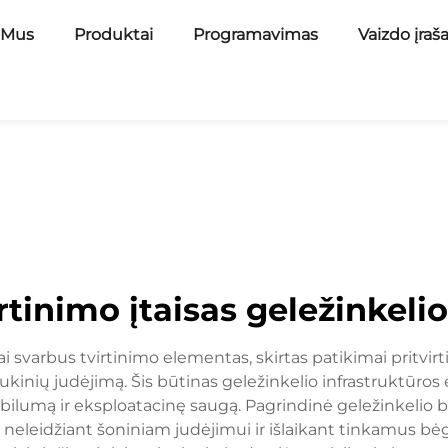
 Mus
Produktai
Programavimas
Vaizdo įraš
rtinimo įtaisas geležinkel
i svarbus tvirtinimo elementas, skirtas patikimai pritvir
ukinių judėjimą. Šis būtinas geležinkelio infrastruktūros
abilumą ir eksploatacinę saugą. Pagrindinė geležinkelio b
 neleidžiant šoniniam judėjimui ir išlaikant tinkamus bėgi