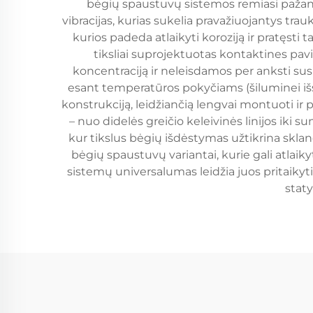
bėgių spaustuvų sistemos remiasi pažangia
vibracijas, kurias sukelia pravažiuojantys trau
kurios padeda atlaikyti koroziją ir pratęst
tiksliai suprojektuotas kontaktines pa
koncentraciją ir neleisdamos per anksti sus
esant temperatūros pokyčiams (šiluminei išs
konstrukciją, leidžiančią lengvai montuoti ir 
– nuo didelės greičio keleivinės linijos ik
kur tikslus bėgių išdėstymas užtikrina skla
bėgių spaustuvų variantai, kurie gali atlaik
sistemų universalumas leidžia juos pritaikyt
stat