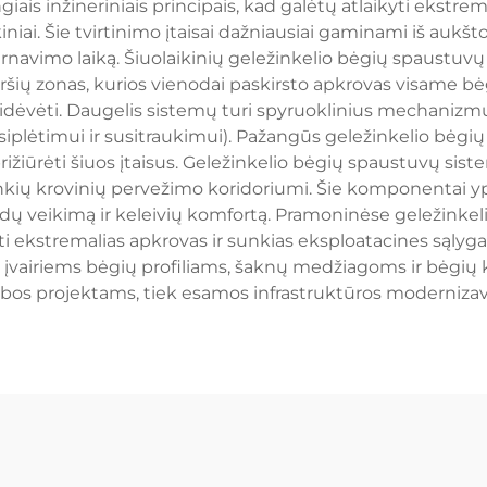
is inžineriniais principais, kad galėtų atlaikyti ekstrem
kiniai. Šie tvirtinimo įtaisai dažniausiai gaminami iš aukš
i tarnavimo laiką. Šiuolaikinių geležinkelio bėgių spaust
viršių zonas, kurios vienodai paskirsto apkrovas visam
idėvėti. Daugelis sistemų turi spyruoklinius mechanizmu
iplėtimui ir susitraukimui). Pažangūs geležinkelio bėg
prižiūrėti šiuos įtaisus. Geležinkelio bėgių spaustuvų sis
i sunkių krovinių pervežimo koridoriumi. Šie komponentai 
ndų veikimą ir keleivių komfortą. Pramoninėse geležinkel
yti ekstremalias apkrovas ir sunkias eksploatacines sąlyg
i įvairiems bėgių profiliams, šaknų medžiagoms ir bėgių k
ybos projektams, tiek esamos infrastruktūros modernizav