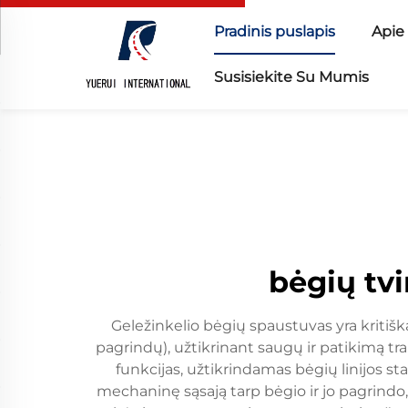
Pradinis puslapis
Apie
Susisiekite Su Mumis
bėgių tvi
Geležinkelio bėgių spaustuvas yra kritiška
pagrindų), užtikrinant saugų ir patikimą tra
funkcijas, užtikrindamas bėgių linijos st
mechaninę sąsają tarp bėgio ir jo pagrindo,