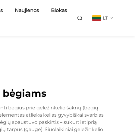
as
Naujienos
Blokas
LT
io bėgiams
tinti bėgius prie geležinkelio šaknų (bėgių
 elementas atlieka kelias gyvybiškai svarbias
ėgių spaustuvo paskirtis – sukurti stiprią
ų tarpus (gauge). Šiuolaikiniai geležinkelio