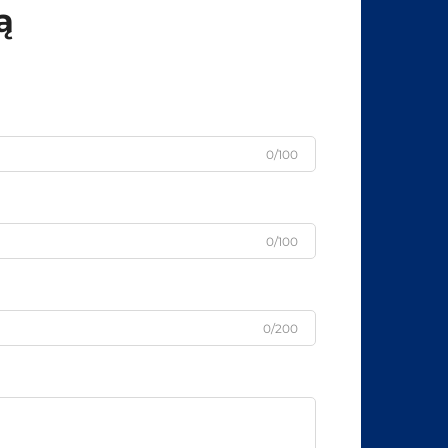
ą
0/100
0/100
0/200