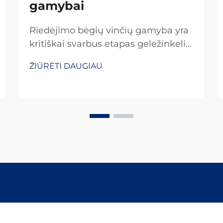
gamybai
Riedėjimo bėgių vinčių gamyba yra
kritiškai svarbus etapas geležinkelių
infrastruktūros plėtrai, reikalaujantis
ŽIŪRĖTI DAUGIAU
griežtų kokybės standartų
laikymosi, kad būtų užtikrinta
geležinkelių sistemų sauga ir
ilgaamžiškumas visame pasaulyje.
Šių esminių detalių gamybos
procesas apima...