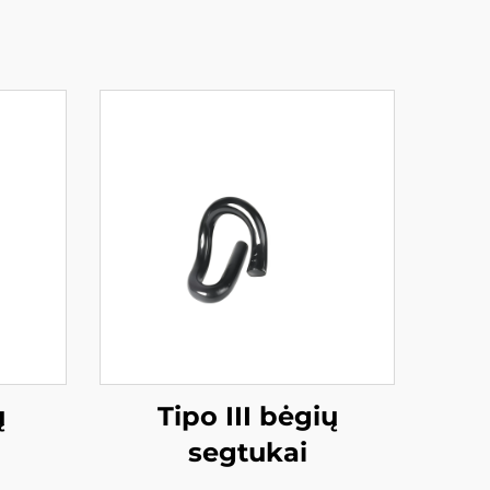
ų
Tipo III bėgių
segtukai