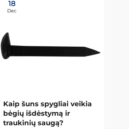
18
0
Dec
Ja
Kaip šuns spygliai veikia
Ka
bėgių išdėstymą ir
plo
traukinių saugą?
sa