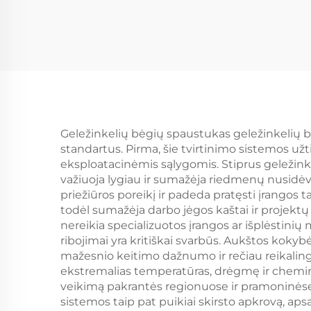
Geležinkelių bėgių spaustukas geležinkelių b
standartus. Pirma, šie tvirtinimo sistemos užti
eksploatacinėmis sąlygomis. Stiprus geležink
važiuoja lygiau ir sumažėja riedmenų nusidėv
priežiūros poreikį ir padeda pratęsti įrango
todėl sumažėja darbo jėgos kaštai ir projektų 
nereikia specializuotos įrangos ar išplėstini
ribojimai yra kritiškai svarbūs. Aukštos kok
mažesnio keitimo dažnumo ir rečiau reikalingų
ekstremalias temperatūras, drėgmę ir cheminį
veikimą pakrantės regionuose ir pramoninėse 
sistemos taip pat puikiai skirsto apkrovą, ap