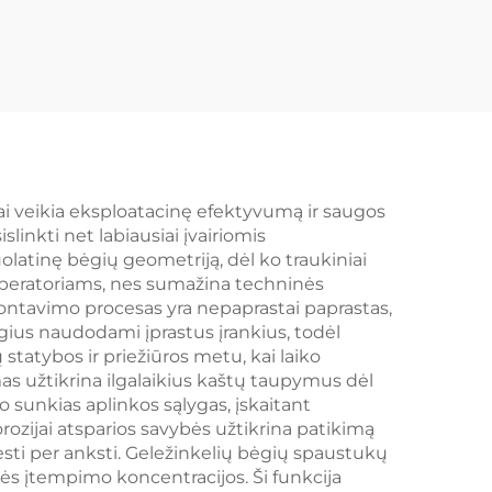
ai veikia eksploatacinę efektyvumą ir saugos
slinkti net labiausiai įvairiomis
atinę bėgių geometriją, dėl ko traukiniai
 operatoriams, nes sumažina techninės
montavimo procesas yra nepaprastai paprastas,
ėgius naudodami įprastus įrankius, todėl
tatybos ir priežiūros metu, kai laiko
as užtikrina ilgalaikius kaštų taupymus dėl
 sunkias aplinkos sąlygas, įskaitant
ozijai atsparios savybės užtikrina patikimą
sti per anksti. Geležinkelių bėgių spaustukų
nės įtempimo koncentracijos. Ši funkcija