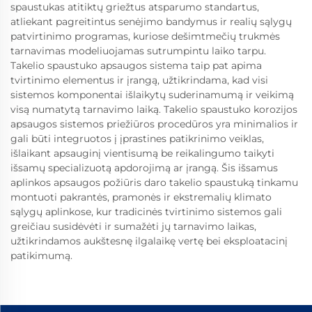
spaustukas atitiktų griežtus atsparumo standartus,
atliekant pagreitintus senėjimo bandymus ir realių sąlygų
patvirtinimo programas, kuriose dešimtmečių trukmės
tarnavimas modeliuojamas sutrumpintu laiko tarpu.
Takelio spaustuko apsaugos sistema taip pat apima
tvirtinimo elementus ir įrangą, užtikrindama, kad visi
sistemos komponentai išlaikytų suderinamumą ir veikimą
visą numatytą tarnavimo laiką. Takelio spaustuko korozijos
apsaugos sistemos priežiūros procedūros yra minimalios ir
gali būti integruotos į įprastines patikrinimo veiklas,
išlaikant apsauginį vientisumą be reikalingumo taikyti
išsamų specializuotą apdorojimą ar įrangą. Šis išsamus
aplinkos apsaugos požiūris daro takelio spaustuką tinkamu
montuoti pakrantės, pramonės ir ekstremalių klimato
sąlygų aplinkose, kur tradicinės tvirtinimo sistemos gali
greičiau susidėvėti ir sumažėti jų tarnavimo laikas,
užtikrindamos aukštesnę ilgalaikę vertę bei eksploatacinį
patikimumą.