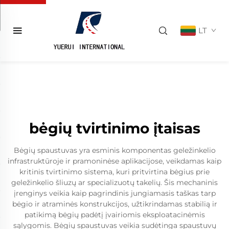
LT
bėgių tvirtinimo įtaisas
Bėgių spaustuvas yra esminis komponentas geležinkelio
infrastruktūroje ir pramoninėse aplikacijose, veikdamas kaip
kritinis tvirtinimo sistema, kuri pritvirtina bėgius prie
geležinkelio šliuzų ar specializuotų takelių. Šis mechaninis
įrenginys veikia kaip pagrindinis jungiamasis taškas tarp
bėgio ir atraminės konstrukcijos, užtikrindamas stabilią ir
patikimą bėgių padėtį įvairiomis eksploatacinėmis
sąlygomis. Bėgių spaustuvas veikia sudėtinga spaustuvų