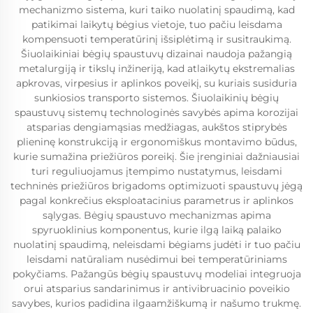
mechanizmo sistema, kuri taiko nuolatinį spaudimą, kad
patikimai laikytų bėgius vietoje, tuo pačiu leisdama
kompensuoti temperatūrinį išsiplėtimą ir susitraukimą.
Šiuolaikiniai bėgių spaustuvų dizainai naudoja pažangią
metalurgiją ir tikslų inžineriją, kad atlaikytų ekstremalias
apkrovas, virpesius ir aplinkos poveikį, su kuriais susiduria
sunkiosios transporto sistemos. Šiuolaikinių bėgių
spaustuvų sistemų technologinės savybės apima korozijai
atsparias dengiamąsias medžiagas, aukštos stiprybės
plieninę konstrukciją ir ergonomiškus montavimo būdus,
kurie sumažina priežiūros poreikį. Šie įrenginiai dažniausiai
turi reguliuojamus įtempimo nustatymus, leisdami
techninės priežiūros brigadoms optimizuoti spaustuvų jėgą
pagal konkrečius eksploatacinius parametrus ir aplinkos
sąlygas. Bėgių spaustuvo mechanizmas apima
spyruoklinius komponentus, kurie ilgą laiką palaiko
nuolatinį spaudimą, neleisdami bėgiams judėti ir tuo pačiu
leisdami natūraliam nusėdimui bei temperatūriniams
pokyčiams. Pažangūs bėgių spaustuvų modeliai integruoja
orui atsparius sandarinimus ir antivibruacinio poveikio
savybes, kurios padidina ilgaamžiškumą ir našumo trukmę.