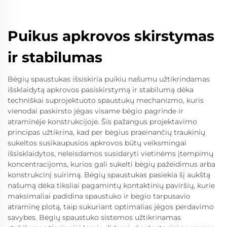
Puikus apkrovos skirstymas
ir stabilumas
Bėgių spaustukas išsiskiria puikiu našumu užtikrindamas
išsklaidytą apkrovos pasiskirstymą ir stabilumą dėka
techniškai suprojektuoto spaustukų mechanizmo, kuris
vienodai paskirsto jėgas visame bėgio pagrinde ir
atraminėje konstrukcijoje. Šis pažangus projektavimo
principas užtikrina, kad per bėgius praeinančių traukinių
sukeltos susikaupusios apkrovos būtų veiksmingai
išsisklaidytos, neleisdamos susidaryti vietinėms įtempimų
koncentracijoms, kurios gali sukelti bėgių pažeidimus arba
konstrukcinį suirimą. Bėgių spaustukas pasiekia šį aukštą
našumą dėka tiksliai pagamintų kontaktinių paviršių, kurie
maksimaliai padidina spaustuko ir bėgio tarpusavio
atraminę plotą, taip sukuriant optimalias jėgos perdavimo
savybes. Bėgių spaustuko sistemos užtikrinamas