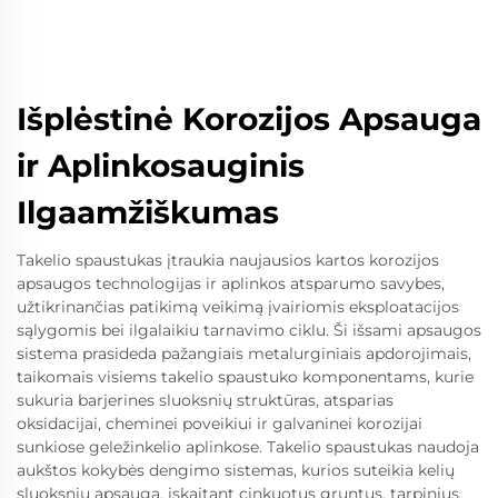
Išplėstinė Korozijos Apsauga
ir Aplinkosauginis
Ilgaamžiškumas
Takelio spaustukas įtraukia naujausios kartos korozijos
apsaugos technologijas ir aplinkos atsparumo savybes,
užtikrinančias patikimą veikimą įvairiomis eksploatacijos
sąlygomis bei ilgalaikiu tarnavimo ciklu. Ši išsami apsaugos
sistema prasideda pažangiais metalurginiais apdorojimais,
taikomais visiems takelio spaustuko komponentams, kurie
sukuria barjerines sluoksnių struktūras, atsparias
oksidacijai, cheminei poveikiui ir galvaninei korozijai
sunkiose geležinkelio aplinkose. Takelio spaustukas naudoja
aukštos kokybės dengimo sistemas, kurios suteikia kelių
sluoksnių apsaugą, įskaitant cinkuotus gruntus, tarpinius