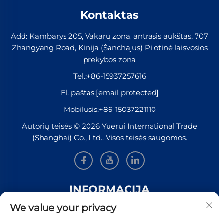
Kontaktas
Add: Kambarys 205, Vakarų zona, antrasis aukštas, 707
Zhangyang Road, Kinija (Šanchajus) Pilotinė laisvosios
prekybos zona
Tel.:
+86-15937257616
El. paštas:
[email protected]
Mobilusis:
+86-15037221110
Autorių teisės © 2026 Yuerui International Trade
(Shanghai) Co., Ltd.. Visos teisės saugomos.
INFORMACIJA
We value your privacy
Užsiregistruokite, kad gautumėte mūsų savaitinį