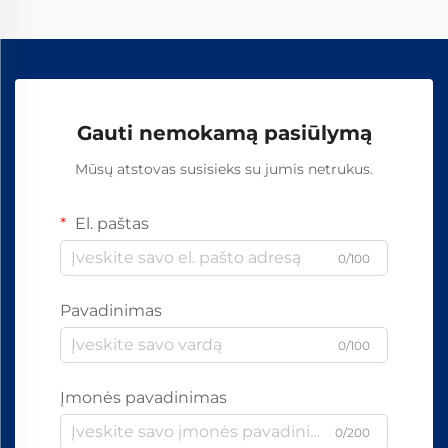
Gauti nemokamą pasiūlymą
Mūsų atstovas susisieks su jumis netrukus.
El. paštas
0/100
Pavadinimas
0/100
Įmonės pavadinimas
0/200