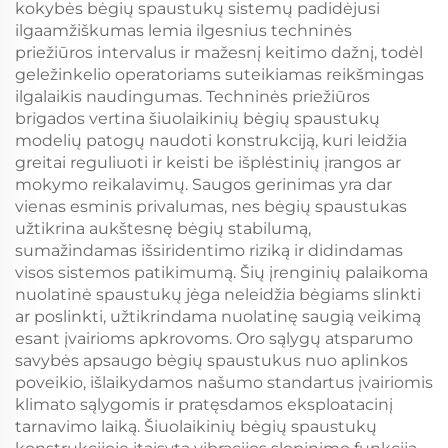
kokybės bėgių spaustukų sistemų padidėjusi
ilgaamžiškumas lemia ilgesnius techninės
priežiūros intervalus ir mažesnį keitimo dažnį, todėl
geležinkelio operatoriams suteikiamas reikšmingas
ilgalaikis naudingumas. Techninės priežiūros
brigados vertina šiuolaikinių bėgių spaustukų
modelių patogų naudoti konstrukciją, kuri leidžia
greitai reguliuoti ir keisti be išplėstinių įrangos ar
mokymo reikalavimų. Saugos gerinimas yra dar
vienas esminis privalumas, nes bėgių spaustukas
užtikrina aukštesnę bėgių stabilumą,
sumažindamas išsiridentimo riziką ir didindamas
visos sistemos patikimumą. Šių įrenginių palaikoma
nuolatinė spaustukų jėga neleidžia bėgiams slinkti
ar poslinkti, užtikrindama nuolatinę saugią veikimą
esant įvairioms apkrovoms. Oro sąlygų atsparumo
savybės apsaugo bėgių spaustukus nuo aplinkos
poveikio, išlaikydamos našumo standartus įvairiomis
klimato sąlygomis ir pratęsdamos eksploatacinį
tarnavimo laiką. Šiuolaikinių bėgių spaustukų