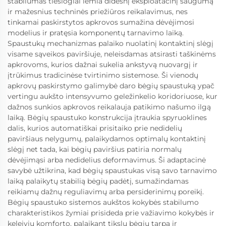
stabilumas tiesiogiai lemia didesnį eksploatacinį saugumą
ir mažesnius techninės priežiūros reikalavimus, nes
tinkamai paskirstytos apkrovos sumažina dėvėjimosi
modelius ir pratęsia komponentų tarnavimo laiką.
Spaustukų mechanizmas palaiko nuolatinį kontaktinį slėgį
visame sąveikos paviršiuje, neleisdamas atsirasti taškinėms
apkrovoms, kurios dažnai sukelia ankstyvą nuovargį ir
įtrūkimus tradicinėse tvirtinimo sistemose. Ši vienodų
apkrovų paskirstymo galimybė daro bėgių spaustuką ypač
vertingu aukšto intensyvumo geležinkelio koridoriuose, kur
dažnos sunkios apkrovos reikalauja patikimo našumo ilgą
laiką. Bėgių spaustuko konstrukcija įtraukia spyruoklines
dalis, kurios automatiškai prisitaiko prie nedidelių
paviršiaus nelygumų, palaikydamos optimalų kontaktinį
slėgį net tada, kai bėgių paviršius patiria normalų
dėvėjimąsi arba nedidelius deformavimus. Ši adaptacinė
savybė užtikrina, kad bėgių spaustukas visą savo tarnavimo
laiką palaikytų stabilią bėgių padėtį, sumažindamas
reikiamų dažnų reguliavimų arba persiderinimų poreikį.
Bėgių spaustuko sistemos aukštos kokybės stabilumo
charakteristikos žymiai prisideda prie važiavimo kokybės ir
keleivių komforto, palaikant tikslų bėgių tarpą ir