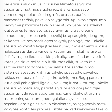
barjerinius sluoksnius ir orui bei klimato sąlygoms
atsparius viršutinius sluoksnius, išlaikančius savo
vientisumą nuolatinės drėgmės, druskos purškalo ir
pramonės teršalų poveikio sąlygomis. Aplinkos atsparumo
bandymai patvirtina takelio spaustuko gebėjimą atlaikyti
kraštutines temperatūros svyravimus, ultravioletinę
spinduliuotę ir mechaninį poveikį be apsauginių dengimų
ar konstrukcinės medžiagos savybių pablogėjimo. Takelio
spaustuko konstrukcija įtraukia nubėgimo elementus, kurie
neleidžia susidaryti vandens kaupimuisi ir skatina greitą
išdžiūvimą po lietaus ar kitų kritulių, sumažindami vietinės
korozijos riziką bei šalčio ir šilumos ciklų sukeltą žalą
šaltose klimato zonose. Specializuotos sandarinimo
sistemos apsaugo kritinius takelio spaustuko sąveikos
taškus nuo purvo, šiukšlių ir korozinių medžiagų patekimo,
kurie gali pabloginti ilgalaikį veikimą ir patikimumą. Takelio
spaustuko medžiagų parinktis yra orientuota į korozijai
atsparius lydinius ir apdorojimus, kurie išlaiko stiprumą ir
matmeninę stabilumą net ilgalaikės sąveikos su
nepalankiomis geležinkelio eksploatacijos sąlygomis metu.
Kokybės kontrolės procesai užtikrina, kad kiekvienas takelio