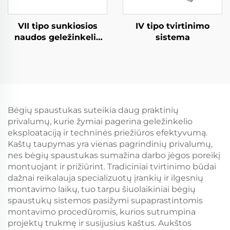
VII tipo sunkiosios
IV tipo tvirtinimo
naudos geležinkelio
sistema
tvirtinimo sistema
Bėgių spaustukas suteikia daug praktinių
privalumų, kurie žymiai pagerina geležinkelio
eksploataciją ir techninės priežiūros efektyvumą.
Kaštų taupymas yra vienas pagrindinių privalumų,
nes bėgių spaustukas sumažina darbo jėgos poreikį
montuojant ir prižiūrint. Tradiciniai tvirtinimo būdai
dažnai reikalauja specializuotų įrankių ir ilgesnių
montavimo laikų, tuo tarpu šiuolaikiniai bėgių
spaustukų sistemos pasižymi supaprastintomis
montavimo procedūromis, kurios sutrumpina
projektų trukmę ir susijusius kaštus. Aukštos