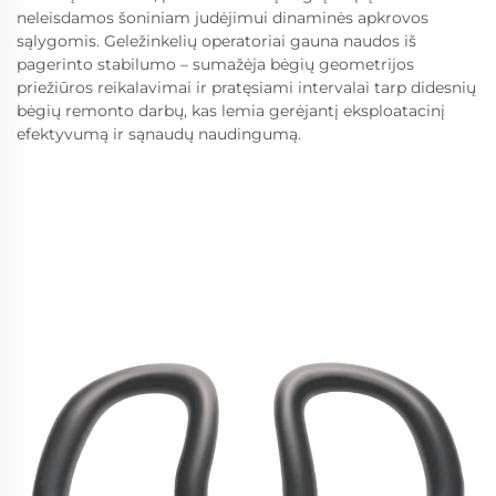
neleisdamos šoniniam judėjimui dinaminės apkrovos
sąlygomis. Geležinkelių operatoriai gauna naudos iš
pagerinto stabilumo – sumažėja bėgių geometrijos
priežiūros reikalavimai ir pratęsiami intervalai tarp didesnių
bėgių remonto darbų, kas lemia gerėjantį eksploatacinį
efektyvumą ir sąnaudų naudingumą.