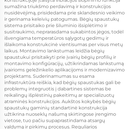
konstrukcijoje įtaisyta vibracijos slopinimo funkcija
sumažina triukšmo perdavimą ir konstrukcijos
nusidėvėjimą, prisidedama prie sklandesnio veikimo
ir gerinama keleivių patogumas. Bėgių spaustukų
sistema prisitaiko prie šiluminio išsiplėtimo ir
susitraukimo, neprarasdama sukabintos jėgos, todėl
išvengiama temperatūros sąlygotų gedimų ir
išlaikoma konstrukcinė vientisumas per visus metų
laikus. Montavimo lankstumas leidžia bėgių
spaustukui prisitaikyti prie įvairių bėgių profilių ir
montavimo konfigūracijų, užtikrindamas lankstumą
įvairioms geležinkelio aplikacijoms ir modernizavimo
projektams. Suderinamumas su esama
infrastruktūra reiškia, kad bėgių spaustukas gali be
problemų integruotis į dabartines sistemas be
reikalingų išplėstinių pakeitimų ar specializuotų
atraminės konstrukcijos. Aukštos kokybės bėgių
spaustukų gaminių standartinė konstrukcija
užtikrina nuoseklų našumą skirtingose įrengimo
vietose, tuo pačiu supaprastindama atsargų
valdymą ir pirkimų procesus. Reguliarios