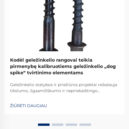
Kodėl geležinkelio rangovai teikia
pirmenybę kalibruotiems geležinkelio „dog
spike“ tvirtinimo elementams
Geležinkelio statybos ir priežiūros projektai reikalauja
tikslumo, ilgaamžiškumo ir nepriekaištingo
patikimumo kiekvieno naudojamo komponento. Tarp
svarbiausių elementų, tvirtinančių bėgius prie šпалų,
ŽIŪRĖTI DAUGIAU
apdailinti geležinkelio vinys išsiskiria kaip...