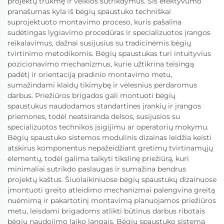
projektų trukmę ir veiklos sutrikdymus. Šis efektyvumo
pranašumas kyla iš bėgių spaustuko techniškai
suprojektuoto montavimo proceso, kuris pašalina
sudėtingas lygiavimo procedūras ir specializuotos įrangos
reikalavimus, dažnai susijusius su tradicinėmis bėgių
tvirtinimo metodikomis. Bėgių spaustukas turi intuityvius
pozicionavimo mechanizmus, kurie užtikrina teisingą
padėtį ir orientaciją pradinio montavimo metu,
sumažindami klaidų tikimybę ir vėlesnius perdaromus
darbus. Priežiūros brigados gali montuoti bėgių
spaustukus naudodamos standartines įrankių ir įrangos
priemones, todėl neatsiranda delsos, susijusios su
specializuotos technikos įsigijimu ar operatorių mokymu.
Bėgių spaustuko sistemos modulinis dizainas leidžia keisti
atskirus komponentus nepažeidžiant gretimų tvirtinamųjų
elementų, todėl galima taikyti tikslinę priežiūrą, kuri
minimaliai sutrikdo paslaugas ir sumažina bendrus
projektų kaštus. Šiuolaikiniuose bėgių spaustukų dizainuose
įmontuoti greito atleidimo mechanizmai palengvina greitą
nuėmimą ir pakartotinį montavimą planuojamos priežiūros
metu, leisdami brigadoms atlikti būtinus darbus ribotais
bėgių naudojimo laiko langais. Bėgių spaustuko sistema