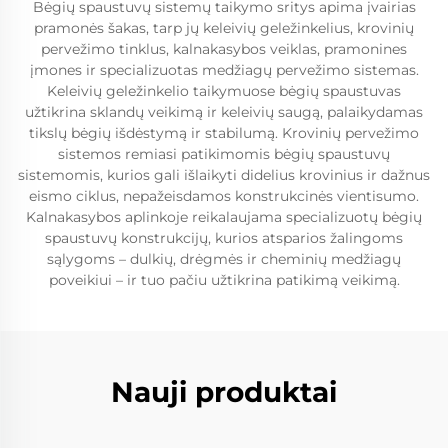
Bėgių spaustuvų sistemų taikymo sritys apima įvairias
pramonės šakas, tarp jų keleivių geležinkelius, krovinių
pervežimo tinklus, kalnakasybos veiklas, pramonines
įmones ir specializuotas medžiagų pervežimo sistemas.
Keleivių geležinkelio taikymuose bėgių spaustuvas
užtikrina sklandų veikimą ir keleivių saugą, palaikydamas
tikslų bėgių išdėstymą ir stabilumą. Krovinių pervežimo
sistemos remiasi patikimomis bėgių spaustuvų
sistemomis, kurios gali išlaikyti didelius krovinius ir dažnus
eismo ciklus, nepažeisdamos konstrukcinės vientisumo.
Kalnakasybos aplinkoje reikalaujama specializuotų bėgių
spaustuvų konstrukcijų, kurios atsparios žalingoms
sąlygoms – dulkių, drėgmės ir cheminių medžiagų
poveikiui – ir tuo pačiu užtikrina patikimą veikimą.
Nauji produktai