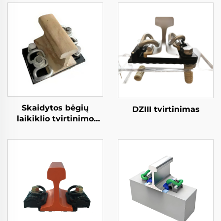
Skaidytos bėgių
DZIII tvirtinimas
laikiklio tvirtinimo
sistema