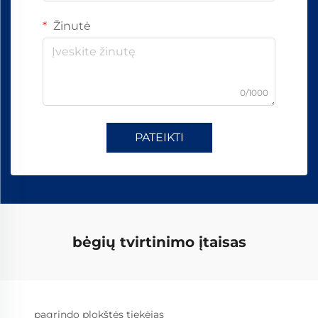
Žinutė
0/1000
PATEIKTI
bėgių tvirtinimo įtaisas
pagrindo plokštės tiekėjas