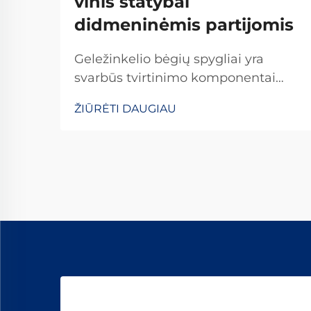
vinis statybai
didmeninėmis partijomis
Geležinkelio bėgių spygliai yra
svarbūs tvirtinimo komponentai
geležinkelio statybos ir priežiūros
ŽIŪRĖTI DAUGIAU
projektuose, nes jie yra esminis
geležinkelių ir geležinkelio jungčių
jungtis. Šie sunkūs tvirtinimo įtaisai
turi atlaikyti milžiniškas jėgas nuo
važiuojančių traukinių...