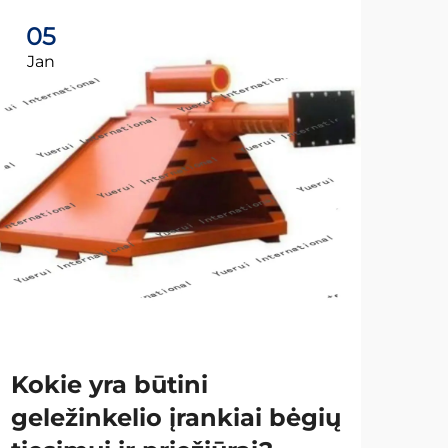
05
2
Jan
Ap
Ka
bėg
gel
Kokie yra būtini
Tei
geležinkelio įrankiai bėgių
yra 