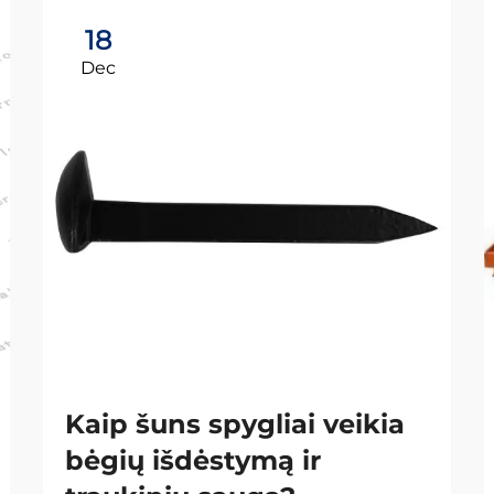
18
Dec
Kaip šuns spygliai veikia
bėgių išdėstymą ir