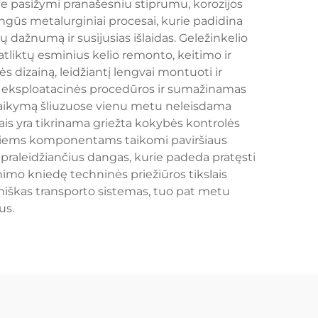
ie pasižymi pranašesniu stiprumu, korozijos
angūs metalurginiai procesai, kurie padidina
 dažnumą ir susijusias išlaidas. Geležinkelio
atliktų esminius kelio remonto, keitimo ir
 dizainą, leidžiantį lengvai montuoti ir
s eksploatacinės procedūros ir sumažinamas
alų laikymą šliuzuose vienu metu neleisdama
ais yra tikrinama griežta kokybės kontrolės
. Šiems komponentams taikomi paviršiaus
praleidžiančius dangas, kurie padeda pratęsti
nimo kniedę techninės priežiūros tikslais
omiškas transporto sistemas, tuo pat metu
us.