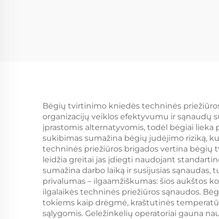
Bėgių tvirtinimo kniedės techninės priežiūros 
organizacijų veiklos efektyvumu ir sąnaudų s
įprastomis alternatyvomis, todėl bėgiai liek
sukibimas sumažina bėgių judėjimo riziką, ku
techninės priežiūros brigados vertina bėgių t
leidžia greitai jas įdiegti naudojant standar
sumažina darbo laiką ir susijusias sąnaudas,
privalumas – ilgaamžiškumas: šios aukštos koky
ilgalaikės techninės priežiūros sąnaudos. Bėgi
tokiems kaip drėgmė, kraštutinės temperatūro
sąlygomis. Geležinkelių operatoriai gauna na