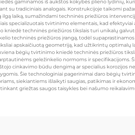
niedės gaminamos iš aukštos kokybės plieno lydinių, kur
ant su tradiciniais analogais. Konstrukcijoje taikomi paž
 ilgą laiką, sumažindami techninės priežiūros intervencijų
is specializuotais tvirtinimo elementais, kad efektyviai 
kniedė techninės priežiūros tikslais turi unikalų galvutės
elio techninės priežiūros įrangą, todėl supaprastinamo
uri tiksliai apskaičiuotą geometriją, kad užtikrintų optim
kviena bėgių tvirtinimo kniedė techninės priežiūros tiksl
s tarptautinėms geležinkelio normoms ir specifikacijoms
rštojo cinkavimo būdu dengimą ar specialius korozijos ne
ygomis. Šie technologiniai pagerinimai daro bėgių tvirti
riams, siekiantiems išlaikyti saugias, patikimas ir ekon
itinkant griežtas saugos taisykles bei našumo reikalavim