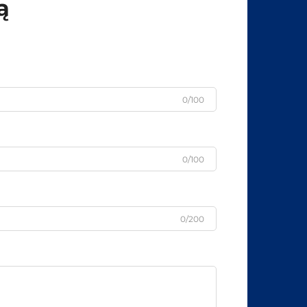
ą
0/100
0/100
0/200