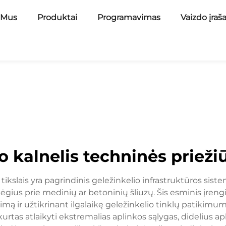
 Mus
Produktai
Programavimas
Vaizdo įraš
o kalnelis techninės priežiū
tikslais yra pagrindinis geležinkelio infrastruktūros sist
ėgius prie medinių ar betoninių šliuzų. Šis esminis įreng
imą ir užtikrinant ilgalaikę geležinkelio tinklų patikim
sukurtas atlaikyti ekstremalias aplinkos sąlygas, didelius 