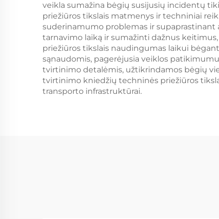
veikla sumažina bėgių susijusių incidentų tik
priežiūros tikslais matmenys ir techniniai rei
suderinamumo problemas ir supaprastinant ats
tarnavimo laiką ir sumažinti dažnus keitimus,
priežiūros tikslais naudingumas laikui bėga
sąnaudomis, pagerėjusia veiklos patikimumu ir
tvirtinimo detalėmis, užtikrindamos bėgių vi
tvirtinimo kniedžių techninės priežiūros tik
transporto infrastruktūrai.