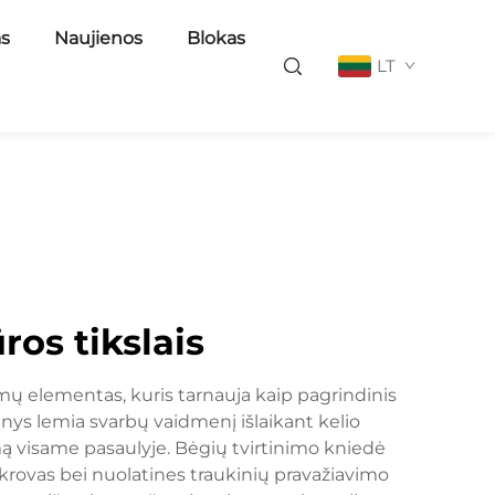
as
Naujienos
Blokas
LT
ros tikslais
emų elementas, kuris tarnauja kaip pagrindinis
inys lemia svarbų vaidmenį išlaikant kelio
umą visame pasaulyje. Bėgių tvirtinimo kniedė
apkrovas bei nuolatines traukinių pravažiavimo