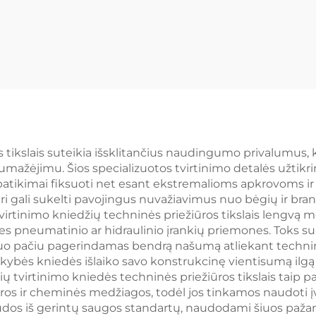
tikslais suteikia išsklitančius naudingumo privalumus, ku
umažėjimu. Šios specializuotos tvirtinimo detalės užtikr
a patikimai fiksuoti net esant ekstremalioms apkrovoms 
ri gali sukelti pavojingus nuvažiavimus nuo bėgių ir br
virtinimo kniedžių techninės priežiūros tikslais lengvą 
tines pneumatinio ar hidraulinio įrankių priemones. Toks
 tuo pačiu pagerindamas bendrą našumą atliekant technin
bės kniedės išlaiko savo konstrukcinę vientisumą ilgą lai
ų tvirtinimo kniedės techninės priežiūros tikslais taip pa
s ir cheminės medžiagos, todėl jos tinkamos naudoti įva
udos iš gerintų saugos standartų, naudodami šiuos paža