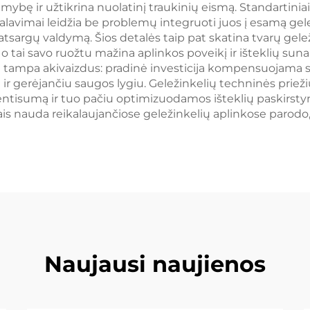
imybę ir užtikrina nuolatinį traukinių eismą. Standartini
kalavimai leidžia be problemų integruoti juos į esamą gele
argų valdymą. Šios detalės taip pat skatina tvarų gelež
 o tai savo ruožtu mažina aplinkos poveikį ir išteklių su
nt tampa akivaizdus: pradinė investicija kompensuojama
 gerėjančiu saugos lygiu. Geležinkelių techninės priežiū
entisumą ir tuo pačiu optimizuodamos išteklių paskirsty
slais nauda reikalaujančiose geležinkelių aplinkose paro
Naujausi naujienos