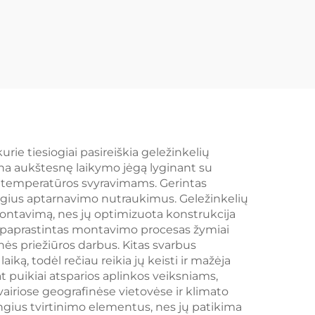
rie tiesiogiai pasireiškia geležinkelių
ina aukštesnę laikymo jėgą lyginant su
ir temperatūros svyravimams. Gerintas
angius aptarnavimo nutraukimus. Geležinkelių
montavimą, nes jų optimizuota konstrukcija
 supaprastintas montavimo procesas žymiai
ės priežiūros darbus. Kitas svarbus
ką, todėl rečiau reikia jų keisti ir mažėja
t puikiai atsparios aplinkos veiksniams,
iriose geografinėse vietovėse ir klimato
ngius tvirtinimo elementus, nes jų patikima