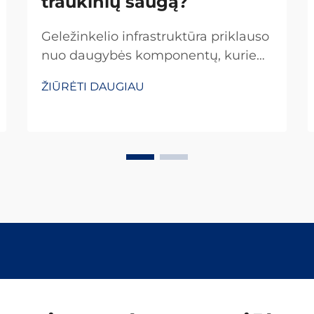
traukinių saugą?
Geležinkelio infrastruktūra priklauso
nuo daugybės komponentų, kurie
suderintai dirba, kad užtikrintų
ŽIŪRĖTI DAUGIAU
saugias ir efektyvias traukinių
veiklas. Tarp šių svarbių elementų,
šuns kablį sudaro vienas
pagrindinių, tačiau dažnai
nepakankamai vertinamų tvirtinimo
sistemų, kurios...