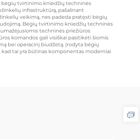
ai bėgių tvirtinimo kniedžių techninės
žinkelių infrastruktūrą, pašalinant
inkelių veikimą, nes padeda pratęsti bėgių
naudojimą. Bėgių tvirtinimo kniedžių techninės
 sumažėjusiomis techninės priežiūros
ros komandos gali visiškai pasitikėti šiomis
mą bei operacinį biudžetą. Įrodyta bėgių
do, kad tai yra būtinas komponentas moderniai