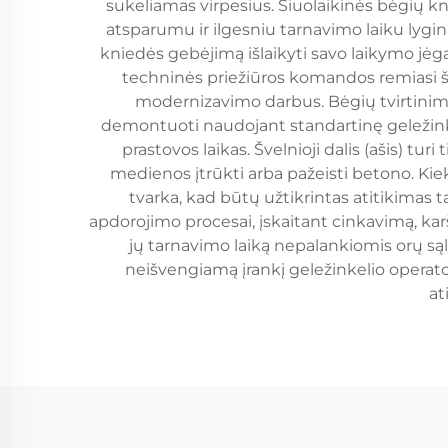
sukeliamas virpesius. Šiuolaikinės bėgių k
atsparumu ir ilgesniu tarnavimo laiku lygin
kniedės gebėjimą išlaikyti savo laikymo jėgą
techninės priežiūros komandos remiasi šia
modernizavimo darbus. Bėgių tvirtinimo 
demontuoti naudojant standartinę geležink
prastovos laikas. Švelnioji dalis (ašis) t
medienos įtrūkti arba pažeisti betono. Kie
tvarka, kad būtų užtikrintas atitikima
apdorojimo procesai, įskaitant cinkavimą, ka
jų tarnavimo laiką nepalankiomis orų sąl
neišvengiamą įrankį geležinkelio operato
at