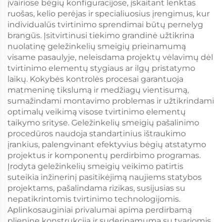
įvairiose bėgių konfiguracijose, įskaitant lenktas
ruošas, kelio perėjas ir specialiuosius įrengimus, kur
individualūs tvirtinimo sprendimai būtų pernelyg
brangūs. Įsitvirtinusi tiekimo grandinė užtikrina
nuolatinę geležinkelių smeigių prieinamumą
visame pasaulyje, neleisdama projektų vėlavimų dėl
tvirtinimo elementų stygiaus ar ilgų pristatymo
laikų. Kokybės kontrolės procesai garantuoja
matmeninę tikslumą ir medžiagų vientisumą,
sumažindami montavimo problemas ir užtikrindami
optimalų veikimą visose tvirtinimo elementų
taikymo srityse. Geležinkelių smeigių pašalinimo
procedūros naudoja standartinius ištraukimo
įrankius, palengvinant efektyvius bėgių atstatymo
projektus ir komponentų perdirbimo programas.
Įrodyta geležinkelių smeigių veikimo patirtis
suteikia inžinerinį pasitikėjimą naujiems statybos
projektams, pašalindama rizikas, susijusias su
nepatikrintomis tvirtinimo technologijomis.
Aplinkosauginiai privalumai apima perdirbamą
plieninę konstrukciją ir suderinamumą su tvariomis