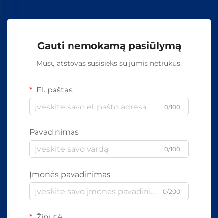
Gauti nemokamą pasiūlymą
Mūsų atstovas susisieks su jumis netrukus.
El. paštas
0/100
Pavadinimas
0/100
Įmonės pavadinimas
0/200
Žinutė