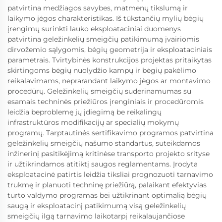
patvirtina medžiagos savybes, matmenų tikslumą ir
laikymo jėgos charakteristikas. Iš tūkstančių mylių bėgių
įrengimų surinkti lauko eksploataciniai duomenys
patvirtina geležinkelių smeigčių patikimumą įvairiomis
dirvožemio sąlygomis, bėgių geometrija ir eksploataciniais
parametrais. Tvirtybinės konstrukcijos projektas pritaikytas
skirtingoms bėgių nuolydžio kampų ir bėgių pakėlimo
reikalavimams, neprarandant laikymo jėgos ar montavimo
procedūrų. Geležinkelių smeigčių suderinamumas su
esamais techninės priežiūros įrenginiais ir procedūromis
leidžia beproblemę jų įdiegimą be reikalingų
infrastruktūros modifikacijų ar specialių mokymų
programų. Tarptautinės sertifikavimo programos patvirtina
geležinkelių smeigčių našumo standartus, suteikdamos
inžinerinį pasitikėjimą kritinėse transporto projekto srityse
ir užtikrindamos atitiktį saugos reglamentams. Įrodyta
eksploatacinė patirtis leidžia tiksliai prognozuoti tarnavimo
trukmę ir planuoti techninę priežiūrą, palaikant efektyvias
turto valdymo programas bei užtikrinant optimalią bėgių
saugą ir eksploatacinį patikimumą visą geležinkelių
smeigčių ilgą tarnavimo laikotarpį reikalaujančiose