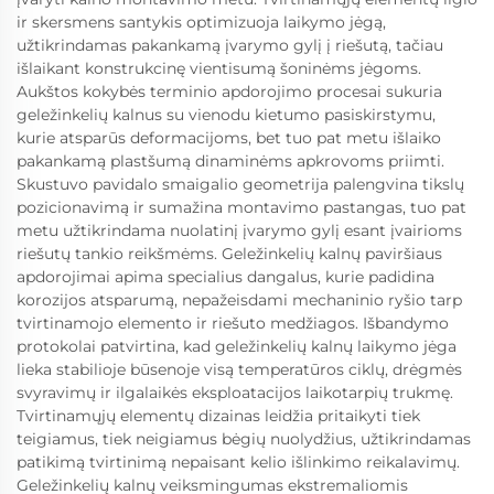
ir skersmens santykis optimizuoja laikymo jėgą,
užtikrindamas pakankamą įvarymo gylį į riešutą, tačiau
išlaikant konstrukcinę vientisumą šoninėms jėgoms.
Aukštos kokybės terminio apdorojimo procesai sukuria
geležinkelių kalnus su vienodu kietumo pasiskirstymu,
kurie atsparūs deformacijoms, bet tuo pat metu išlaiko
pakankamą plastšumą dinaminėms apkrovoms priimti.
Skustuvo pavidalo smaigalio geometrija palengvina tikslų
pozicionavimą ir sumažina montavimo pastangas, tuo pat
metu užtikrindama nuolatinį įvarymo gylį esant įvairioms
riešutų tankio reikšmėms. Geležinkelių kalnų paviršiaus
apdorojimai apima specialius dangalus, kurie padidina
korozijos atsparumą, nepažeisdami mechaninio ryšio tarp
tvirtinamojo elemento ir riešuto medžiagos. Išbandymo
protokolai patvirtina, kad geležinkelių kalnų laikymo jėga
lieka stabilioje būsenoje visą temperatūros ciklų, drėgmės
svyravimų ir ilgalaikės eksploatacijos laikotarpių trukmę.
Tvirtinamųjų elementų dizainas leidžia pritaikyti tiek
teigiamus, tiek neigiamus bėgių nuolydžius, užtikrindamas
patikimą tvirtinimą nepaisant kelio išlinkimo reikalavimų.
Geležinkelių kalnų veiksmingumas ekstremaliomis