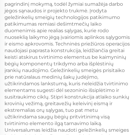
pagrindinį mokymą, todėl žymiai sumažėja darbo
jėgos sąnaudos ir projekto trukmė. Įrodyta
geležinkelių smeigių technologijos patikimumo
patikimumas remiasi dešimtmečių laiko
duomenimis apie realias sąlygas, kurie rodo
nuoseklią laikymo jėgą įvairiomis aplinkos sąlygomis
ir eismo apkrovomis. Techninės priežiūros operacijos
naudojasi paprasta konstrukcija, leidžiančia greitai
keisti atskirus tvirtinimo elementus be kaimyninių
bėgių komponentų trikdymo arba išplėstinių
įrankių naudojimo. Geležinkelių smeigės prisitaiko
prie natūralaus medinių šakų judėjimo,
užtikrindamos lankstumą, kuris neleidžia tvirtinimo
elementams sugesti dėl sezoninio išsiplėtimo ir
susitraukimo ciklų. Stipri konstrukcija atlaiko sunkių
krovinių vežimą, greitavežių keleivinį eismą ir
ekstremalias orų sąlygas, tuo pat metu
užtikrindama saugų bėgių pritvirtinimą visą
tvirtinimo elemento ilgą tarnavimo laiką.
Universalumas leidžia naudoti geležinkelių smeiges