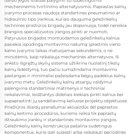
darbo jėgos išlaidas palyginti su sudėtingomis
mechaninėmis tvirtinimo alternatyvomis. Paprastas kalnų
įvarymo procesas naudoja standartines pneumatinio ar
hidraulinio tipo įrankius, kuriais dauguma geležinkelių
techninės priežiūros brigadų jau disponuoja, todėl nereikia
brangios specializuotos įrangos pirkti ar nuomoti.
Patyrusios brigados montuodamos geležinkelių kalnus
pasiekia įspūdingą montavimo našumą: įprastinis vieno
kalno įvarymo laikas matuojamas sekundėmis, o ne
minutėmis, kaip reikalauja mechaninės alternatyvos. Iš
anksto išgręžtų skylių sistema užtikrina nuolatinį tikslų
kalnų išdėstymą, tuo pačiu sumažindama montavimo
pastangas ir minimaliai pažeisdama bėgių padėklus kalnų
įvarymo metu. Geležinkelių kalnų atsargų valdymui
palengvina standartiniai matmenys ir techniniai
reikalavimai, leidžiantys dideliais kiekiais pirkti kalnus bei
supaprastinti jų sandėliavimą keliuose projektų objektuose.
Priežiūros išlaidų pranašumai akivaizdūs dėl paprastos
kalnų keitimo procedūros, kuriems reikia tik paprastų
ištraukimo įrankių ir standartinės montavimo įrangos.
Geležinkelių kalnų konstrukcija pašalina sudėtingus
komponentus, kurie gali sugesti arba reikalauti periodinės