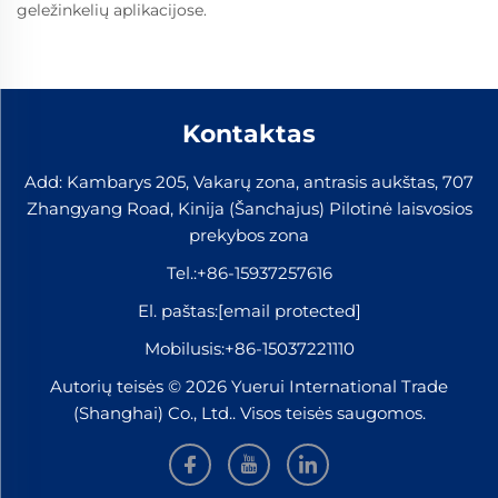
geležinkelių aplikacijose.
Kontaktas
Add: Kambarys 205, Vakarų zona, antrasis aukštas, 707
Zhangyang Road, Kinija (Šanchajus) Pilotinė laisvosios
prekybos zona
Tel.:
+86-15937257616
El. paštas:
[email protected]
Mobilusis:
+86-15037221110
Autorių teisės © 2026 Yuerui International Trade
(Shanghai) Co., Ltd.. Visos teisės saugomos.