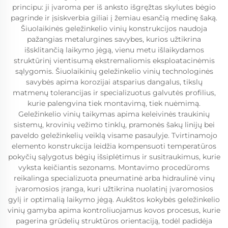
principu: ji įvaroma per iš anksto išgręžtas skylutes bėgio
pagrinde ir įsiskverbia giliai į žemiau esančią medinę šaką.
Šiuolaikinės geležinkelio vinių konstrukcijos naudoja
pažangias metalurgines savybes, kurios užtikrina
išsklitančią laikymo jėgą, vienu metu išlaikydamos
struktūrinį vientisumą ekstremaliomis eksploatacinėmis
sąlygomis. Šiuolaikinių geležinkelio vinių technologinės
savybės apima korozijai atsparius dangalus, tikslų
matmenų tolerancijas ir specializuotus galvutės profilius,
kurie palengvina tiek montavimą, tiek nuėmimą.
Geležinkelio vinių taikymas apima keleivinės traukinių
sistemų, krovinių vežimo tinklų, pramonės šakų linijų bei
paveldo geležinkelių veiklą visame pasaulyje. Tvirtinamojo
elemento konstrukcija leidžia kompensuoti temperatūros
pokyčių sąlygotus bėgių išsiplėtimus ir susitraukimus, kurie
vyksta keičiantis sezonams. Montavimo procedūroms
reikalinga specializuota pneumatinė arba hidraulinė vinų
įvaromosios įranga, kuri užtikrina nuolatinį įvaromosios
gylį ir optimalią laikymo jėgą. Aukštos kokybės geležinkelio
vinių gamyba apima kontroliuojamus kovos procesus, kurie
pagerina grūdelių struktūros orientaciją, todėl padidėja