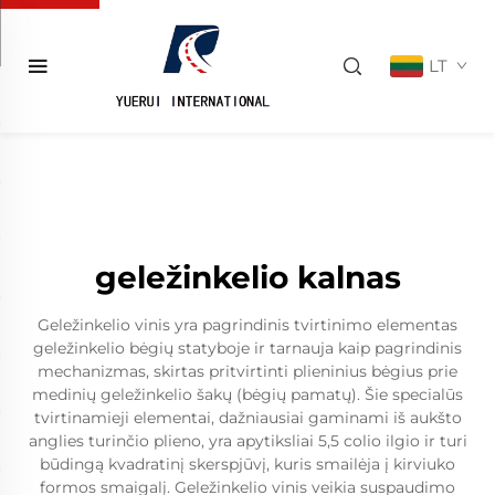
LT
geležinkelio kalnas
Geležinkelio vinis yra pagrindinis tvirtinimo elementas
geležinkelio bėgių statyboje ir tarnauja kaip pagrindinis
mechanizmas, skirtas pritvirtinti plieninius bėgius prie
medinių geležinkelio šakų (bėgių pamatų). Šie specialūs
tvirtinamieji elementai, dažniausiai gaminami iš aukšto
anglies turinčio plieno, yra apytiksliai 5,5 colio ilgio ir turi
būdingą kvadratinį skerspjūvį, kuris smailėja į kirviuko
formos smaigalį. Geležinkelio vinis veikia suspaudimo