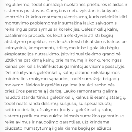
reguliavimo, todėl sumažėja nuolatinės priežiūros išlaidos ir
sistemos prastovos. Gamybos metu vykstantis kokybės
kontrolė užtikrina matmenų vientisumą, kuris neleidžia kilti
montavimo problemoms ir sumažina lauko sąlygomis
reikalingus pataisymus ar korekcijas. Geležinkelių kalnų
pašalinimo procedūros leidžia efektyviai atlikti bėgių
atstatymo projektus, nes leidžia keisti tik atskirus kalnus be
kaimyninių komponentų trikdymo ir be ilgalaikių bėgių
eksploatacijos nutraukimo. Įsitvirtinusi tiekimo grandinė
užtikrina patikimą kalnų prieinamumą ir konkurencingas
kainas per kelis kvalifikuotus gamintojus visame pasaulyje.
Dėl intuityvaus geležinkelių kalnų dizaino reikalaujamos
minimalios mokymo sąnaudos, todėl sumažėja brigadų
mokymo išlaidos ir greičiau galima įtraukti techninės
priežiūros personalą į darbą. Lauko remontams galima
naudoti standartinius geležinkelių kalnus iš esamų atsargų,
todėl neatsiranda delsimų, susijusių su specializuotų
keitimo detalių užsakymu. Įrodyta geležinkelių kalnų
sistemų patikimumo aukšta laipsnis sumažina garantinius
reikalavimus ir naudojimo garantijas, užtikrindama
biudžeto numatytumą ilgalaikiams bėgių priežiūros