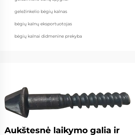
geležinkelio bėgių kalnas
bėgių kalnų eksportuotojas
bėgių kalnai didmenine prekyba
Aukštesnė laikymo galia ir