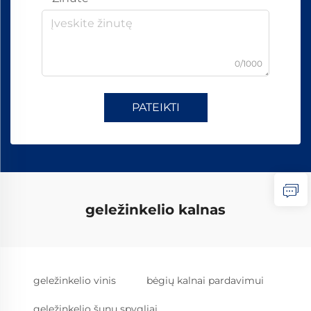
0/1000
PATEIKTI
geležinkelio kalnas
geležinkelio vinis
bėgių kalnai pardavimui
geležinkelio šunų spygliai