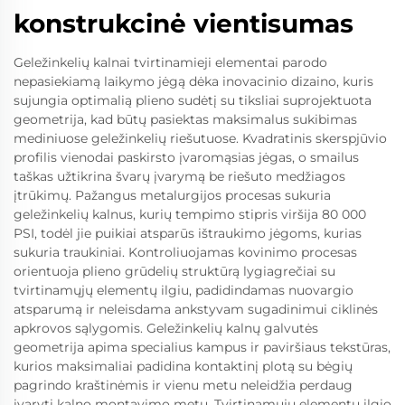
konstrukcinė vientisumas
Geležinkelių kalnai tvirtinamieji elementai parodo
nepasiekiamą laikymo jėgą dėka inovacinio dizaino, kuris
sujungia optimalią plieno sudėtį su tiksliai suprojektuota
geometrija, kad būtų pasiektas maksimalus sukibimas
mediniuose geležinkelių riešutuose. Kvadratinis skerspjūvio
profilis vienodai paskirsto įvaromąsias jėgas, o smailus
taškas užtikrina švarų įvarymą be riešuto medžiagos
įtrūkimų. Pažangus metalurgijos procesas sukuria
geležinkelių kalnus, kurių tempimo stipris viršija 80 000
PSI, todėl jie puikiai atsparūs ištraukimo jėgoms, kurias
sukuria traukiniai. Kontroliuojamas kovinimo procesas
orientuoja plieno grūdelių struktūrą lygiagrečiai su
tvirtinamųjų elementų ilgiu, padidindamas nuovargio
atsparumą ir neleisdama ankstyvam sugadinimui ciklinės
apkrovos sąlygomis. Geležinkelių kalnų galvutės
geometrija apima specialius kampus ir paviršiaus tekstūras,
kurios maksimaliai padidina kontaktinį plotą su bėgių
pagrindo kraštinėmis ir vienu metu neleidžia perdaug
įvaryti kalno montavimo metu. Tvirtinamųjų elementų ilgio