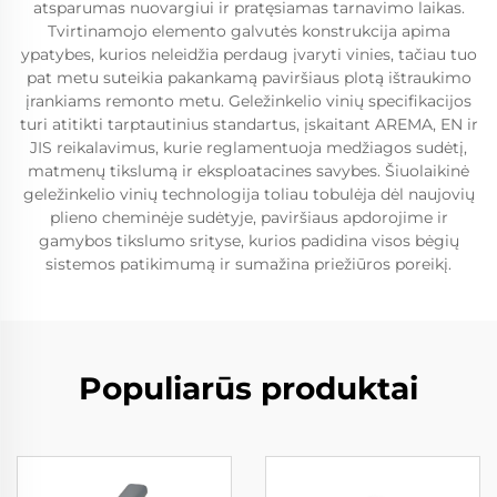
atsparumas nuovargiui ir pratęsiamas tarnavimo laikas.
Tvirtinamojo elemento galvutės konstrukcija apima
ypatybes, kurios neleidžia perdaug įvaryti vinies, tačiau tuo
pat metu suteikia pakankamą paviršiaus plotą ištraukimo
įrankiams remonto metu. Geležinkelio vinių specifikacijos
turi atitikti tarptautinius standartus, įskaitant AREMA, EN ir
JIS reikalavimus, kurie reglamentuoja medžiagos sudėtį,
matmenų tikslumą ir eksploatacines savybes. Šiuolaikinė
geležinkelio vinių technologija toliau tobulėja dėl naujovių
plieno cheminėje sudėtyje, paviršiaus apdorojime ir
gamybos tikslumo srityse, kurios padidina visos bėgių
sistemos patikimumą ir sumažina priežiūros poreikį.
Populiarūs produktai