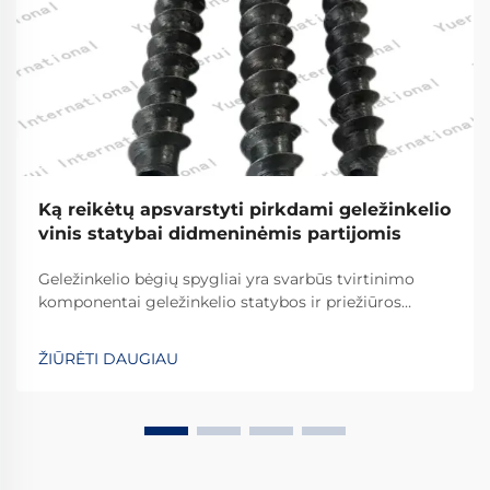
Ką reikėtų apsvarstyti pirkdami geležinkelio
vinis statybai didmeninėmis partijomis
Geležinkelio bėgių spygliai yra svarbūs tvirtinimo
komponentai geležinkelio statybos ir priežiūros
projektuose, nes jie yra esminis geležinkelių ir
geležinkelio jungčių jungtis. Šie sunkūs tvirtinimo
ŽIŪRĖTI DAUGIAU
įtaisai turi atlaikyti milžiniškas jėgas nuo važiuojančių
traukinių...