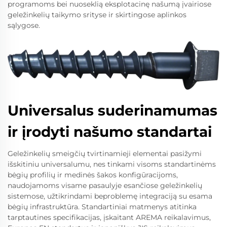
programoms bei nuoseklią eksplotacinę našumą įvairiose
geležinkelių taikymo srityse ir skirtingose aplinkos
sąlygose.
Universalus suderinamumas
ir įrodyti našumo standartai
Geležinkelių smeigčių tvirtinamieji elementai pasižymi
išskitiniu universalumu, nes tinkami visoms standartinėms
bėgių profilių ir medinės šakos konfigūracijoms,
naudojamoms visame pasaulyje esančiose geležinkelių
sistemose, užtikrindami beproblemę integraciją su esama
bėgių infrastruktūra. Standartiniai matmenys atitinka
tarptautines specifikacijas, įskaitant AREMA reikalavimus,