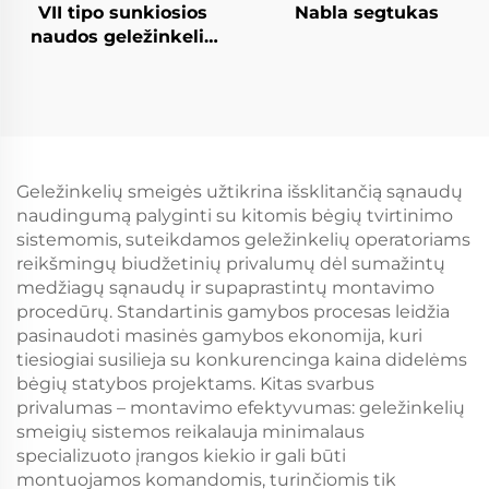
VII tipo sunkiosios
Nabla segtukas
naudos geležinkelio
tvirtinimo sistema
Geležinkelių smeigės užtikrina išsklitančią sąnaudų
naudingumą palyginti su kitomis bėgių tvirtinimo
sistemomis, suteikdamos geležinkelių operatoriams
reikšmingų biudžetinių privalumų dėl sumažintų
medžiagų sąnaudų ir supaprastintų montavimo
procedūrų. Standartinis gamybos procesas leidžia
pasinaudoti masinės gamybos ekonomija, kuri
tiesiogiai susilieja su konkurencinga kaina didelėms
bėgių statybos projektams. Kitas svarbus
privalumas – montavimo efektyvumas: geležinkelių
smeigių sistemos reikalauja minimalaus
specializuoto įrangos kiekio ir gali būti
montuojamos komandomis, turinčiomis tik