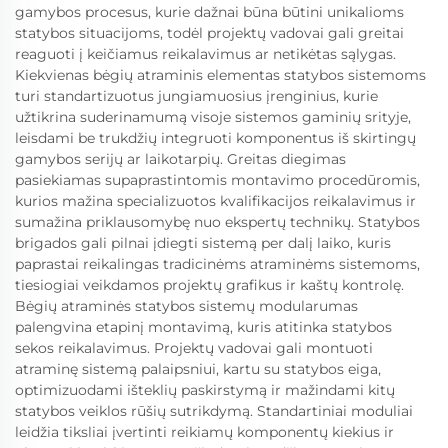
gamybos procesus, kurie dažnai būna būtini unikalioms
statybos situacijoms, todėl projektų vadovai gali greitai
reaguoti į keičiamus reikalavimus ar netikėtas sąlygas.
Kiekvienas bėgių atraminis elementas statybos sistemoms
turi standartizuotus jungiamuosius įrenginius, kurie
užtikrina suderinamumą visoje sistemos gaminių srityje,
leisdami be trukdžių integruoti komponentus iš skirtingų
gamybos serijų ar laikotarpių. Greitas diegimas
pasiekiamas supaprastintomis montavimo procedūromis,
kurios mažina specializuotos kvalifikacijos reikalavimus ir
sumažina priklausomybę nuo ekspertų technikų. Statybos
brigados gali pilnai įdiegti sistemą per dalį laiko, kuris
paprastai reikalingas tradicinėms atraminėms sistemoms,
tiesiogiai veikdamos projektų grafikus ir kaštų kontrolę.
Bėgių atraminės statybos sistemų modularumas
palengvina etapinį montavimą, kuris atitinka statybos
sekos reikalavimus. Projektų vadovai gali montuoti
atraminę sistemą palaipsniui, kartu su statybos eiga,
optimizuodami išteklių paskirstymą ir mažindami kitų
statybos veiklos rūšių sutrikdymą. Standartiniai moduliai
leidžia tiksliai įvertinti reikiamų komponentų kiekius ir