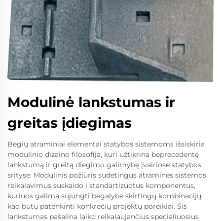
Modulinė lankstumas ir
greitas įdiegimas
Bėgių atraminiai elementai statybos sistemoms išsiskiria
modulinio dizaino filosofija, kuri užtikrina beprecedentę
lankstumą ir greitą diegimo galimybę įvairiose statybos
srityse. Modulinis požiūris sudėtingus atraminės sistemos
reikalavimus suskaido į standartizuotus komponentus,
kuriuos galima sujungti begalybe skirtingų kombinacijų,
kad būtų patenkinti konkrečių projektų poreikiai. Šis
lankstumas pašalina laiko reikalaujančius specialiuosius