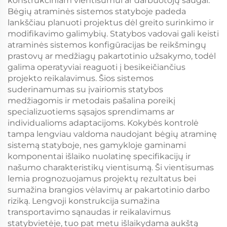
konstrukciniam vientisumui ar darbuotojų saugai.
Bėgių atraminės sistemos statyboje padeda
lankščiau planuoti projektus dėl greito surinkimo ir
modifikavimo galimybių. Statybos vadovai gali keisti
atraminės sistemos konfigūracijas be reikšmingų
prastovų ar medžiagų pakartotinio užsakymo, todėl
galima operatyviai reaguoti į besikeičiančius
projekto reikalavimus. Šios sistemos
suderinamumas su įvairiomis statybos
medžiagomis ir metodais pašalina poreikį
specializuotiems sąsajos sprendimams ar
individualioms adaptacijoms. Kokybės kontrolė
tampa lengviau valdoma naudojant bėgių atraminę
sistemą statyboje, nes gamykloje gaminami
komponentai išlaiko nuolatinę specifikacijų ir
našumo charakteristikų vientisumą. Ši vientisumas
lemia prognozuojamus projektų rezultatus bei
sumažina brangios vėlavimų ar pakartotinio darbo
riziką. Lengvoji konstrukcija sumažina
transportavimo sąnaudas ir reikalavimus
statybvietėje, tuo pat metu išlaikydama aukštą