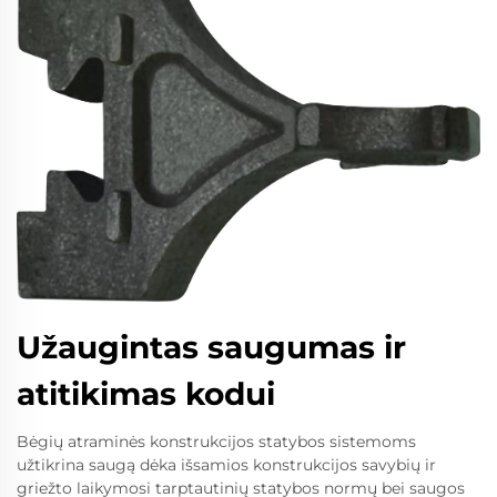
Užaugintas saugumas ir
atitikimas kodui
Bėgių atraminės konstrukcijos statybos sistemoms
užtikrina saugą dėka išsamios konstrukcijos savybių ir
griežto laikymosi tarptautinių statybos normų bei saugos