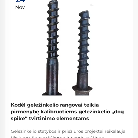
Nov
Kodėl geležinkelio rangovai teikia
pirmenybę kalibruotiems geležinkelio „dog
spike“ tvirtinimo elementams
Geležinkelio statybos ir priežiūros projektai reikalauja
tikslumo, ilgaamžiškumo ir nepriekaištingo