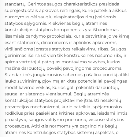
standartų. Gerintos saugos charakteristikos prasideda
suprojektuotais apkrovos reitingais, kurie pateikia aiškius
nurodymus dėl saugių eksploatacijos ribų įvairiomis
statybos sąlygomis. Kiekvienas bėgių atraminės
konstrukcijos statybos komponentas yra išbandomas
išsamiais bandymo protokolais, kurie patvirtina jo veikimą
esant statinėms, dinaminėms ir aplinkos apkrovoms,
viršijančioms įprastas statybos reikalavimų ribas. Saugos
gerinimas išeina už vien tik konstrukcinės našumo ribų ir
apima vartotojui patogias montavimo savybes, kurios
mažina darbuotojų poveikį pavojingoms procedūroms.
Standartinės jungiamosios schemos pašalina poreikį atlikti
lauko suvirinimą, pjovimą ar kitas potencialiai pavojingas
modifikavimo veiklas, kurios gali pakenkti darbuotojų
saugai ar sistemos vientisumui. Bėgių atraminės
konstrukcijos statybos projektavime įtraukti nesėkmių
prevencijos mechanizmai, kurie pateikia įspėjamuosius
rodiklius prieš pasiekiant kritines apkrovas, leisdami imtis
proaktyvių saugos valdymo priemonių visuose statybos
procesuose. Atitiktis normoms yra pagrindinis bėgių
atraminės konstrukcijos statybos sistemų aspektas, o