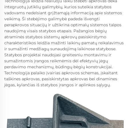
Technologija leidžia realiuoju laiku stebėti apkrovas dėka
integruotų jutiklių galimybių, kurios suteikia statybos
vadovams nedelsiant grįžtamąją informaciją apie sistemos
veikimą. Ši stebėjimo galimybė padeda išvengti
perapkrovos situacijų ir užtikrina optimalų sistemos talpos
naudojimą visais statybos etapais. Pažangios bėgių
atraminės statybos sistemų apkrovų pasiskirstymo
charakteristikos leidžia mažinti laikinų pamatų reikalavimus
ir sumažinti medžiagų sunaudojimą laikinose statybose.
Statybos projektai naudojasi greitesniu montavimu ir
sumažintomis įrangos reikmėmis dėl efektyvių jėgų
perdavimo mechanizmų, būdingų bėgių konstrukcijai.
Technologija palaiko įvairias apkrovos schemas, įskaitant
taškines apkrovas, pasiskirstytas apkrovas bei dinamines
jėgas, kylančias iš statybos įrangos ir aplinkos sąlygų.