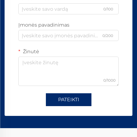
0/100
Įmonės pavadinimas
0/200
Žinutė
0/1000
PATEIKTI