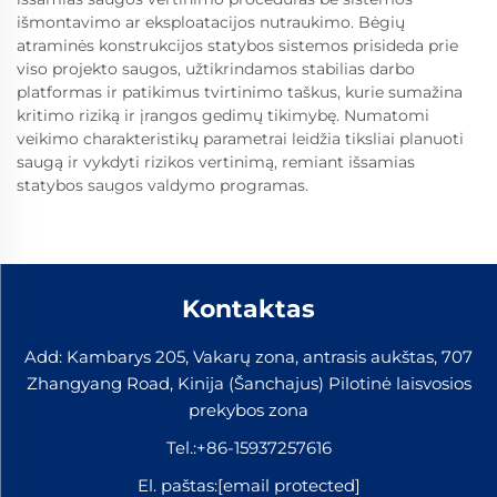
išmontavimo ar eksploatacijos nutraukimo. Bėgių
atraminės konstrukcijos statybos sistemos prisideda prie
viso projekto saugos, užtikrindamos stabilias darbo
platformas ir patikimus tvirtinimo taškus, kurie sumažina
kritimo riziką ir įrangos gedimų tikimybę. Numatomi
veikimo charakteristikų parametrai leidžia tiksliai planuoti
saugą ir vykdyti rizikos vertinimą, remiant išsamias
statybos saugos valdymo programas.
Kontaktas
Add: Kambarys 205, Vakarų zona, antrasis aukštas, 707
Zhangyang Road, Kinija (Šanchajus) Pilotinė laisvosios
prekybos zona
Tel.:
+86-15937257616
El. paštas:
[email protected]