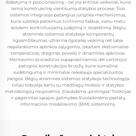
išdėstymą ir pozicionavimą – tai yra kritiniai veiksniai, kurie
lemia konstrukcinę vientisumą statybos procese. Šios
sistemos integruoja pažangius jungties mechanizmus,
kurie suteikia patikimus tvirtinimo taškus, vienu metu
leisdami kontroliuojamą judėjimą ir išsiplėtimą. Bėgių
atraminės sistemos statyboje komponentų
ilgaamžiškumas užtikrina ilgalaikę veikimą net labai
nepalankiomis aplinkos sąlygomis, įskaitant ekstremalias
temperatūras, drėgmės poveikį ir dinamines apkrovas.
Montavimo procedūros supaprastinamos dėl vartotojui
patogios konstrukcijos bruožų, kurie sumažina
sudėtingumą ir minimaliai reikalauja specializuotos
įrangos. Bėgių atraminės sistemos statyboje technologija
toliau tobulėja kartu su medžiagų mokslo ir statybos
metodologijų naujovėmis, įtraukdama „protingas“ funkcijas
ir pagerintas sąsajos galimybes šiuolaikinėms pastatų
informacinio modeliavimo (BIM) sistemoms.