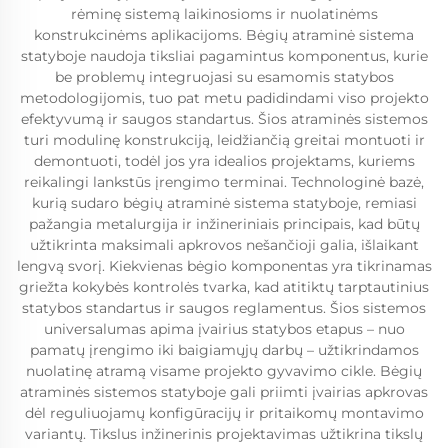
rėminę sistemą laikinosioms ir nuolatinėms
konstrukcinėms aplikacijoms. Bėgių atraminė sistema
statyboje naudoja tiksliai pagamintus komponentus, kurie
be problemų integruojasi su esamomis statybos
metodologijomis, tuo pat metu padidindami viso projekto
efektyvumą ir saugos standartus. Šios atraminės sistemos
turi modulinę konstrukciją, leidžiančią greitai montuoti ir
demontuoti, todėl jos yra idealios projektams, kuriems
reikalingi lankstūs įrengimo terminai. Technologinė bazė,
kurią sudaro bėgių atraminė sistema statyboje, remiasi
pažangia metalurgija ir inžineriniais principais, kad būtų
užtikrinta maksimali apkrovos nešančioji galia, išlaikant
lengvą svorį. Kiekvienas bėgio komponentas yra tikrinamas
griežta kokybės kontrolės tvarka, kad atitiktų tarptautinius
statybos standartus ir saugos reglamentus. Šios sistemos
universalumas apima įvairius statybos etapus – nuo
pamatų įrengimo iki baigiamųjų darbų – užtikrindamos
nuolatinę atramą visame projekto gyvavimo cikle. Bėgių
atraminės sistemos statyboje gali priimti įvairias apkrovas
dėl reguliuojamų konfigūracijų ir pritaikomų montavimo
variantų. Tikslus inžinerinis projektavimas užtikrina tikslų