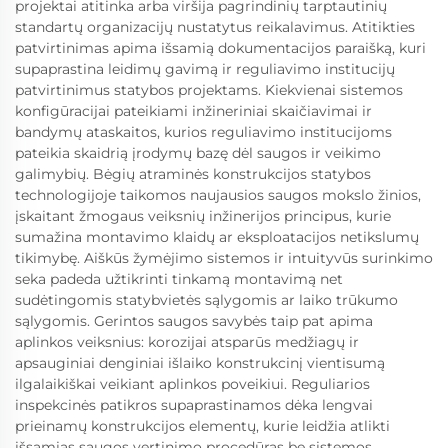
projektai atitinka arba viršija pagrindinių tarptautinių
standartų organizacijų nustatytus reikalavimus. Atitikties
patvirtinimas apima išsamią dokumentacijos paraišką, kuri
supaprastina leidimų gavimą ir reguliavimo institucijų
patvirtinimus statybos projektams. Kiekvienai sistemos
konfigūracijai pateikiami inžineriniai skaičiavimai ir
bandymų ataskaitos, kurios reguliavimo institucijoms
pateikia skaidrią įrodymų bazę dėl saugos ir veikimo
galimybių. Bėgių atraminės konstrukcijos statybos
technologijoje taikomos naujausios saugos mokslo žinios,
įskaitant žmogaus veiksnių inžinerijos principus, kurie
sumažina montavimo klaidų ar eksploatacijos netikslumų
tikimybę. Aiškūs žymėjimo sistemos ir intuityvūs surinkimo
seka padeda užtikrinti tinkamą montavimą net
sudėtingomis statybvietės sąlygomis ar laiko trūkumo
sąlygomis. Gerintos saugos savybės taip pat apima
aplinkos veiksnius: korozijai atsparūs medžiagų ir
apsauginiai denginiai išlaiko konstrukcinį vientisumą
ilgalaikiškai veikiant aplinkos poveikiui. Reguliarios
inspekcinės patikros supaprastinamos dėka lengvai
prieinamų konstrukcijos elementų, kurie leidžia atlikti
išsamias saugos vertinimo procedūras be sistemos