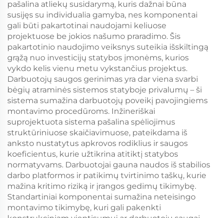
pašalina atliekų susidarymą, kuris dažnai būna
susijęs su individualia gamyba, nes komponentai
gali būti pakartotinai naudojami keliuose
projektuose be jokios našumo praradimo. Šis
pakartotinio naudojimo veiksnys suteikia išskiltingą
grąžą nuo investicijų statybos įmonėms, kurios
vykdo kelis vienu metu vykstančius projektus.
Darbuotojų saugos gerinimas yra dar viena svarbi
bėgių atraminės sistemos statyboje privalumų – ši
sistema sumažina darbuotojų poveikį pavojingiems
montavimo procedūroms. Inžineriškai
suprojektuota sistema pašalina spėliojimus
struktūriniuose skaičiavimuose, pateikdama iš
anksto nustatytus apkrovos rodiklius ir saugos
koeficientus, kurie užtikrina atitiktį statybos
normatyvams. Darbuotojai gauna naudos iš stabilios
darbo platformos ir patikimų tvirtinimo taškų, kurie
mažina kritimo riziką ir įrangos gedimų tikimybę.
Standartiniai komponentai sumažina neteisingo
montavimo tikimybę, kuri gali pakenkti