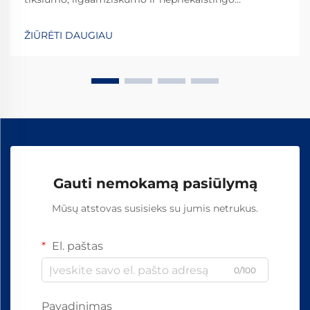
patikimumo kiekvieno naudojamo komponento. Tarp
svarbiausių elementų, tvirtinančių bėgius prie šпалų,
ŽIŪRĖTI DAUGIAU
apdailinti geležinkelio vinys išsiskiria kaip...
Gauti nemokamą pasiūlymą
Mūsų atstovas susisieks su jumis netrukus.
El. paštas
0/100
Pavadinimas