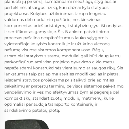
planuoti jų pirkimą, sumažindami medžiagų stygiaus ar
perteklinės atsargos riziką, kuri dažnai kyla statybos
projektuose. Kokybės užtikrinimas tampa lengviau
valdomas dėl modulinio požiūrio, nes kiekvienas
komponentas prieš pristatymą į statybvietę yra išbandytas
ir sertifikuotas gamykloje. Šis iš anksto patvirtinimo
procesas pašalina neapibrėžtumus lauko sąlygomis
vykstančioje kokybės kontroliuje ir užtikrina vienodą
našumą visuose sistemos komponentuose. Bėgių
atraminiai statybos sistemų moduliai gali būti daug kartų
perkonfigūruojami viso projekto gyvavimo ciklo metu,
nepažeisdami konstrukcinės vientisumo ar saugos ribų. Šis
lankstumas taip pat apima ateities modifikacijas ir plėtrą,
leisdami statybos projektams prisitaikyti prie apimties
pakeitimų ar pratęstų terminų be visos sistemos pakeitimo.
Sandėliavimo ir vežimo efektyvumas žymiai pagerėja dėl
kompaktiškų, standartizuotų modulių matmenų, kurie
optimaliai panaudoja transporto konteinerių ir
sandėliavimo patalpų plotą.