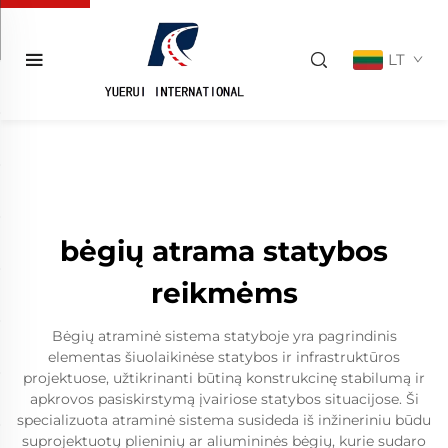
LT
bėgių atrama statybos
reikmėms
Bėgių atraminė sistema statyboje yra pagrindinis
elementas šiuolaikinėse statybos ir infrastruktūros
projektuose, užtikrinanti būtiną konstrukcinę stabilumą ir
apkrovos pasiskirstymą įvairiose statybos situacijose. Ši
specializuota atraminė sistema susideda iš inžineriniu būdu
suprojektuotų plieninių ar aliumininės bėgių, kurie sudaro