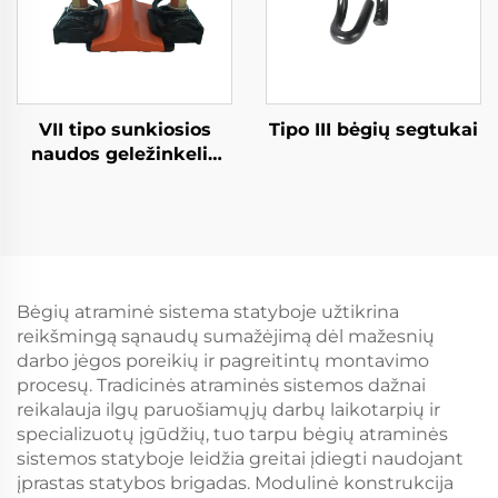
VII tipo sunkiosios
Tipo III bėgių segtukai
naudos geležinkelio
tvirtinimo sistema
Bėgių atraminė sistema statyboje užtikrina
reikšmingą sąnaudų sumažėjimą dėl mažesnių
darbo jėgos poreikių ir pagreitintų montavimo
procesų. Tradicinės atraminės sistemos dažnai
reikalauja ilgų paruošiamųjų darbų laikotarpių ir
specializuotų įgūdžių, tuo tarpu bėgių atraminės
sistemos statyboje leidžia greitai įdiegti naudojant
įprastas statybos brigadas. Modulinė konstrukcija