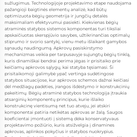
sužlugimus. Technologijoje projektavimo etape naudojama
pažangioji baigtinės elementų analizė, kad būtų
optimizuota bėgių geometrija ir jungčių detalės
maksimaliam efektyvumui pasiekti. Kiekvienas bėgių
atraminės statybos sistemos komponentas turi tiksliai
apskaičiuotas skerspjūvio savybes, užtikrinančias optimalų
stiprumo ir svorio santykį, vienu metu išlaikant gamybos
sąnaudų naudingumą. Apkrovų pasiskirstymo
mechanizmas veikia per tarpusavyje sujungtų bėgių tinklą,
kuris dinamiškai bendrai perima jėgas ir prisitaiko prie
keičiamų apkrovos sąlygų, kai statyba tęsiamasi. Ši
prisitaikomoji galimybė ypač vertinga sudėtingose
statybos situacijose, kur apkrovos schemos dažnai keičiasi
dėl medžiagų padėties, įrangos išdėstymo ir konstrukcinių
pakeitimų. Bėgių atraminė statybos technologija įtraukia
atsarginių komponentų principus, kurie išlaiko
konstrukcinę vientisumą net tuo atveju, jei atskiri
komponentai patiria netikėtas apkrovas ar žalą. Saugos
koeficientai įmontuoti į sistemą dėka konservatyvaus
projektavimo požiūrio, kuris atsižvelgia į dinamines
apkrovas, aplinkos pokyčius ir statybos nuokrypius.