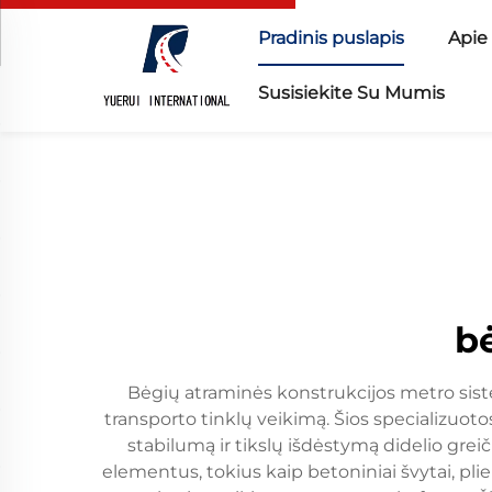
Pradinis puslapis
Apie
Susisiekite Su Mumis
b
Bėgių atraminės konstrukcijos metro siste
transporto tinklų veikimą. Šios specializuo
stabilumą ir tikslų išdėstymą didelio gre
elementus, tokius kaip betoniniai švytai, pli