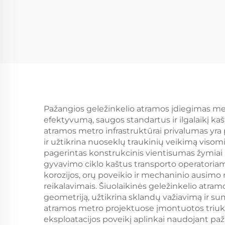
Pažangios geležinkelio atramos įdiegimas met
efektyvumą, saugos standartus ir ilgalaikį kaš
atramos metro infrastruktūrai privalumas yra 
ir užtikrina nuoseklų traukinių veikimą viso
pagerintas konstrukcinis vientisumas žymiai 
gyvavimo ciklo kaštus transporto operatoria
korozijos, orų poveikio ir mechaninio ausimo n
reikalavimais. Šiuolaikinės geležinkelio atram
geometriją, užtikrina sklandų važiavimą ir sum
atramos metro projektuose įmontuotos tri
eksploatacijos poveikį aplinkai naudojant paž