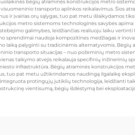
Šiuolaikinės bėgių atraminės konstrukcijos metro sist
tų visuomeninio transporto aplinkos reikalavimus. Šios atr
us ir įvairias orų sąlygas, tuo pat metu išlaikydamos ti
trukcijos metro sistemoms technologinės savybės apima k
tebėjimo galimybes, leidžiančias realiuoju laiku vertint
o sprendimai naudoja kompozitines medžiagas ir inovaty
mo laiką palyginti su tradicinėmis alternatyvomis. Bėgi
ninio transporto situacijas – nuo požeminių metro sistem
ienas taikymo atvejis reikalauja specifinių inžinerinių s
iesto infrastruktūra. Bėgių atraminės konstrukcijos metr
mus, tuo pat metu užtikrindamos naudingą ilgalaikę ekspl
egruota protingųjų jutiklių technologija, leidžianti taik
strukcinę vientisumą, bėgių išdėstymą bei eksploatacijos