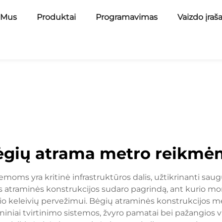
 Mus
Produktai
Programavimas
Vaizdo įraš
ėgių atrama metro reikmė
moms yra kritinė infrastruktūros dalis, užtikrinanti saug
tos atraminės konstrukcijos sudaro pagrindą, ant kurio
ičio keleivių pervežimui. Bėgių atraminės konstrukcijos m
eniniai tvirtinimo sistemos, žvyro pamatai bei pažangios v