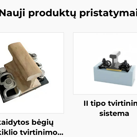
Nauji produktų pristatyma
II tipo tvirtin
sistema
aidytos bėgių
kiklio tvirtinimo