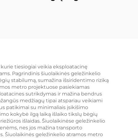
urie tiesiogiai veikia eksploatacinę
ams. Pagrindinis šiuolaikinės geležinkelio
ėgių stabilumą, sumažina išsiridentimo riziką
atramos metro projektuose pasiekiamas
ploatacines sutrikdymas ir mažina bendrus
žangūs medžiagų tipai atspariau veikiami
ius patikimai su minimaliais įsikišimo
imo kokybė ilgą laiką išlaiko tikslų bėgių
iežiūros išlaidas. Šiuolaikinėse geležinkelio
nėms, nes jos mažina transporto
as. Šiuolaikinės geležinkelio atramos metro