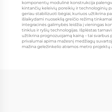
komponentų modulinė konstrukcija palengvin
kintančių keleivių poreikių ir technologinių
geriau stabilizuoti bėgiai, kuriuos užtikrina
išlaikydami nuoseklią greičio režimą tinkamai
integracinės galimybės leidžia į vieningas ko
tinklus ir ryšių technologijas. Išplėstas tarn
užtikrina prognozuojamą kainą – tai svarbus pri
privalumai apima mažesnį medžiagų suvartoji
mažina geležinkelio atramos metro projektų 