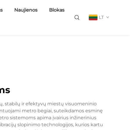
as
Naujienos
Blokas
LT
ms
ų, stabilų ir efektyvų miestų visuomeninio
 montuojami metro bėgiai, suteikdamos esminę
etro sistemoms apima įvairius inžinerinius
ibracijų slopinimo technologijos, kurios kartu