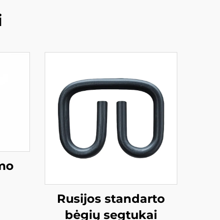
i
imo
Rusijos standarto
bėgių segtukai