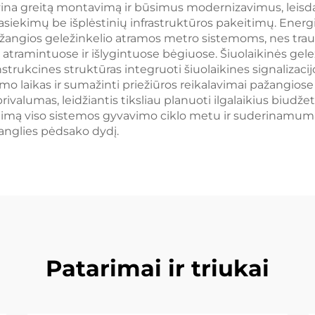
a greitą montavimą ir būsimus modernizavimus, leisdam
 pasiekimų be išplėstinių infrastruktūros pakeitimų. En
 pažangios geležinkelio atramos metro sistemoms, nes tra
 atramintuose ir išlygintuose bėgiuose. Šiuolaikinės gel
nstrukcines struktūras integruoti šiuolaikines signalizac
avimo laikas ir sumažinti priežiūros reikalavimai pažangio
valumas, leidžiantis tiksliau planuoti ilgalaikius biudžetu
mą viso sistemos gyvavimo ciklo metu ir suderinamumą s
anglies pėdsako dydį.
Patarimai ir triukai