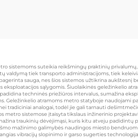
sistema
ro sistemoms suteikia reikšmingų praktinių privalumų, k
tų valdymą tiek transporto administracijoms, tiek keleivi
pagerinta sauga, nes šios sistemos užtikrina aukštesnį b
mis eksploatacijos sąlygomis. Šiuolaikinės geležinkelio 
padidina techninės priežiūros intervalus, sumažina eks
ms. Geležinkelio atramoms metro statyboje naudojami pa
ei tradiciniai analogai, todėl jie gali tarnauti dešimtmeč
os metro sistemose įtaisyta tikslaus inžinerinio projektav
ažina traukinių dėvėjimąsi, kuris kitu atveju padidintų pr
ukšmo mažinimo galimybės naudingos miesto bendruome
angias vibracijų slopinimo ir garso sugerties technologij