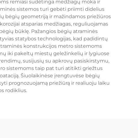
emoms remiasi sudėtinga medžiagų moka ir
aminės sistemos turi gebėti priimti didelius
kslų bėgių geometriją ir mažindamos priežiūros
orozijai atsparias medžiagas, reguliuojamas
i bėgių būklę. Pažangios bėgių atraminės
vias statybos technologijas, kad padidintų
ų atraminės konstrukcijos metro sistemoms
ų iki pakeltų miestų geležinkelių ir lygiuose
prendimų, susijusių su apkrovų pasiskirstymu,
o sistemoms taip pat turi atitikti griežtus
oataciją. Šiuolaikinėse įrengtuvėse bėgių
yti prognozuojamą priežiūrą ir realiuoju laiku
 rodiklius.