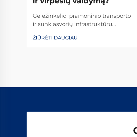
ir virpesių valdymą?
Geležinkelio, pramoninio transporto
ir sunkiasvorių infrastruktūrų
sistemos nuolat patiria dinamines
ŽIŪRĖTI DAUGIAU
apkrovas, kartotinus smūgius ir
aplinkos poveikį. Viena
veiksmingiausių, tačiau dažnai
nepakankamai vertinamų šių
sistemų sudedamųjų dalių yra...