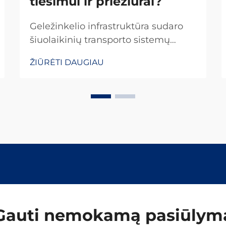
tiesimui ir priežiūrai?
Geležinkelio infrastruktūra sudaro
šiuolaikinių transporto sistemų
pagrindą, todėl reikalinga
ŽIŪRĖTI DAUGIAU
specializuota įranga ir tikslūs
priežiūros protokolai, kad būtų
užtikrintos saugios ir efektyvios
veiklos. Profesionalūs geležinkelio
įrankiai yra svarbios investicijos
geležinkelių ...
Gauti nemokamą pasiūlym