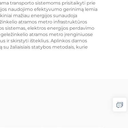
a transporto sistemoms prisitaikyti prie
ergijos naudojimo efektyvumo gerinimą lemia
ukiniai mažiau energijos sunaudoja
ežinkelio atramos metro infrastruktūros
ijos sistemas, elektros energijos perdavimo
se geležinkelio atramos metro įrenginiuose
s ir skirstyti išteklius. Aplinkos darnos
u žaliaisiais statybos metodais, kurie