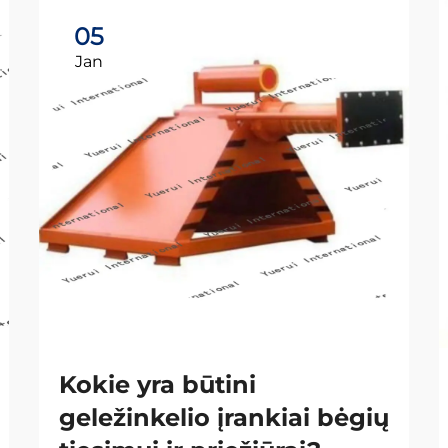
05
Jan
Kokie yra būtini
geležinkelio įrankiai bėgių