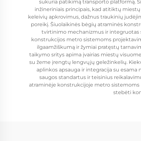
sukuria patikimą transporto platformą. 
inžineriniais principais, kad atitiktų mies
keleivių apkrovimus, dažnus traukinių judėjim
poreikį. Šiuolaikinės bėgių atraminės kons
tvirtinimo mechanizmus ir integruotas s
konstrukcijos metro sistemoms projektavim
ilgaamžiškumą ir žymiai pratęstų tarnavi
taikymo sritys apima įvairias miestų visuome
su žeme įrengtų lengvųjų geležinkelių. Kiekv
aplinkos apsauga ir integracija su esama m
saugos standartus ir teisinius reikalavi
atraminėje konstrukcijoje metro sistemoms int
stebėti kon