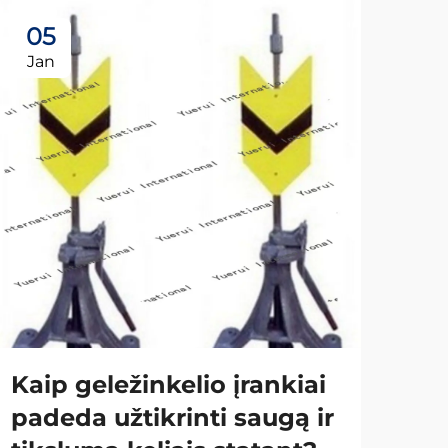
05
2
Jan
Ap
Ka
bėg
gel
Kaip geležinkelio įrankiai
Tei
padeda užtikrinti saugą ir
yra 