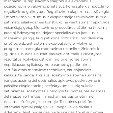
mechaninius reguliavimo sraigtes ir elektroninius
pozicionavimo valdymo prietaisus, kurie suteikia nuotolinio
reguliavimo galimybes. Reguliavimo diapazonas atsižvelgia
į montavimo skirtumus ir eksploatacijos reikalavimus, tuo
pat metu išlaikydamas konstrukcinę vientisumą ir apkrovos
nešančiąją gebą. Montavimo procedūros užtikrina tinkamą
pradinį išdėstymą naudojant specializuotus įrankius ir
matavimo įrangą, kuri patikrina pozicionavimo tikslumą
prieš paleidžiant sistemą eksploatacijoje. Mokymo
programos parengia montavimo technikus žiniomis ir
įgūdžiais, būtinais nuolat pasiekti optimalius išdėstymo
rezultatus. Kokybės užtikrinimo priemonės apima
nepriklausomą išdėstymo parametrų patikrinimą
sertifikuotais matavimo technikais, naudojančiais
kalibruotą įrangą. Tikslaus išdėstymo sistema sumažina
įrangos ausimą dėl optimalios apkrovos paskirstymo ir
pašalina eksploatacinę neefektyvumą, kurią sukelia
netinkamas išdėstymas. Energijos taupymas pasiekiamas
dėl mažesnio trinties ir mechaninės pasipriešinimo
tinkamai išdėstytoje sistemoje. Techninės priežiūros
intervalai žymiai pailgėja, kai įranga veikia tikslaus
išdėstymo leistinuosiuose nuokrypiuose, todėl sumažėja