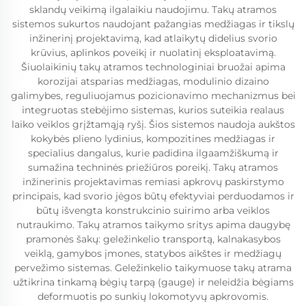
sklandų veikimą ilgalaikiu naudojimu. Takų atramos
sistemos sukurtos naudojant pažangias medžiagas ir tikslų
inžinerinį projektavimą, kad atlaikytų didelius svorio
krūvius, aplinkos poveikį ir nuolatinį eksploatavimą.
Šiuolaikinių takų atramos technologiniai bruožai apima
korozijai atsparias medžiagas, modulinio dizaino
galimybes, reguliuojamus pozicionavimo mechanizmus bei
integruotas stebėjimo sistemas, kurios suteikia realaus
laiko veiklos grįžtamąją ryšį. Šios sistemos naudoja aukštos
kokybės plieno lydinius, kompozitines medžiagas ir
specialius dangalus, kurie padidina ilgaamžiškumą ir
sumažina techninės priežiūros poreikį. Takų atramos
inžinerinis projektavimas remiasi apkrovų paskirstymo
principais, kad svorio jėgos būtų efektyviai perduodamos ir
būtų išvengta konstrukcinio suirimо arba veiklos
nutraukimo. Takų atramos taikymo sritys apima daugybę
pramonės šakų: geležinkelio transportą, kalnakasybos
veiklą, gamybos įmones, statybos aikštes ir medžiagų
pervežimo sistemas. Geležinkelio taikymuose takų atrama
užtikrina tinkamą bėgių tarpą (gauge) ir neleidžia bėgiams
deformuotis po sunkių lokomotyvų apkrovomis.