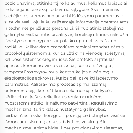
pozicionavimą, atitinkantį reikalavimus, keliamus labiausiai
reikalaujančiose eksploatavimo sąlygose. Skaitmeninės
stebėjimo sistemos nuolat stebi išdėstymo parametrus ir
suteikia realiuoju laiku grįžtamąją informaciją operatoriams
ir techninės priežiūros personalui. Ši nuolatinio stebėjimo
galimybė leidžia imtis proaktyvių korekcijų, kurios neleidžia
išdėstymo nuokrypiams ir palaiko optimalius našumo
rodiklius. Kalibravimo procedūros remiasi standartinėmis
protokolų sistemomis, kurios užtikrina vienodą išdėstymą
keliuose sistemos diegimuose. Šie protokolai įtraukia
aplinkos kompensavimo veiksnius, kurie atsižvelgia į
temperatūros svyravimus, konstrukcijos nusėdimą ir
eksploatacijos apkrovas, kurios gali paveikti išdėstymo
parametrus. Kalibravimo procesas apima išsamią
dokumentaciją, kuri užtikrina sekamumą ir kokybės
užtikrinimo įrašus, reikalingus reglamentinėms
nuostatoms atitikti ir našumo patvirtinti. Reguliavimo
mechanizmai turi tikslaus nustatymo galimybes,
leidžiančias tiksliai koreguoti poziciją be būtinybės visiškai
išmontuoti sistemą ar sustabdyti jos veikimą. Šie
mechanizmai apima hidraulines pozicionavimo sistemas,