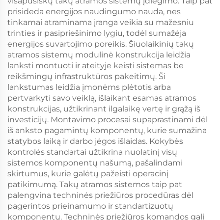
visapusiškų takų atramos sistemų įdiegimo. Taip pat
prisideda energijos naudingumo nauda, nes
tinkamai atraminama įranga veikia su mažesniu
trinties ir pasipriešinimo lygiu, todėl sumažėja
energijos suvartojimo poreikis. Šiuolaikinių takų
atramos sistemų modulinė konstrukcija leidžia
lanksti montuoti ir ateityje keisti sistemas be
reikšmingų infrastruktūros pakeitimų. Ši
lankstumas leidžia įmonėms plėtotis arba
pertvarkyti savo veiklą, išlaikant esamas atramos
konstrukcijas, užtikrinant ilgalaikę vertę ir grąžą iš
investicijų. Montavimo procesai supaprastinami dėl
iš anksto pagamintų komponentų, kurie sumažina
statybos laiką ir darbo jėgos išlaidas. Kokybės
kontrolės standartai užtikrina nuolatinį visų
sistemos komponentų našumą, pašalindami
skirtumus, kurie galėtų pažeisti operacinį
patikimumą. Takų atramos sistemos taip pat
palengvina techninės priežiūros procedūras dėl
pagerintos prieinamumo ir standartizuotų
komponentų. Techninės priežiūros komandos gali