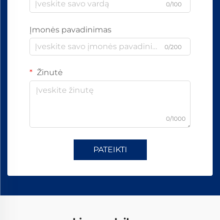
0/100
Įmonės pavadinimas
0/200
Žinutė
0/1000
PATEIKTI