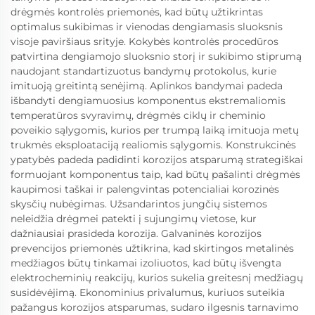
drėgmės kontrolės priemonės, kad būtų užtikrintas
optimalus sukibimas ir vienodas dengiamasis sluoksnis
visoje paviršiaus srityje. Kokybės kontrolės procedūros
patvirtina dengiamojo sluoksnio storį ir sukibimo stiprumą
naudojant standartizuotus bandymų protokolus, kurie
imituoją greitintą senėjimą. Aplinkos bandymai padeda
išbandyti dengiamuosius komponentus ekstremaliomis
temperatūros svyravimų, drėgmės ciklų ir cheminio
poveikio sąlygomis, kurios per trumpą laiką imituoja metų
trukmės eksploataciją realiomis sąlygomis. Konstrukcinės
ypatybės padeda padidinti korozijos atsparumą strategiškai
formuojant komponentus taip, kad būtų pašalinti drėgmės
kaupimosi taškai ir palengvintas potencialiai korozinės
skysčių nubėgimas. Užsandarintos jungčių sistemos
neleidžia drėgmei patekti į sujungimų vietose, kur
dažniausiai prasideda korozija. Galvaninės korozijos
prevencijos priemonės užtikrina, kad skirtingos metalinės
medžiagos būtų tinkamai izoliuotos, kad būtų išvengta
elektrocheminių reakcijų, kurios sukelia greitesnį medžiagų
susidėvėjimą. Ekonominius privalumus, kuriuos suteikia
pažangus korozijos atsparumas, sudaro ilgesnis tarnavimo