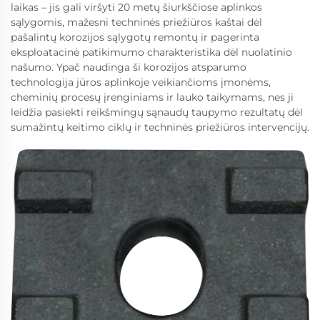
laikas – jis gali viršyti 20 metų šiurkščiose aplinkos
sąlygomis, mažesni techninės priežiūros kaštai dėl
pašalintų korozijos sąlygotų remontų ir pagerinta
eksploatacinė patikimumo charakteristika dėl nuolatinio
našumo. Ypač naudinga ši korozijos atsparumo
technologija jūros aplinkoje veikiančioms įmonėms,
cheminių procesų įrenginiams ir lauko taikymams, nes ji
leidžia pasiekti reikšmingų sąnaudų taupymo rezultatų dėl
sumažintų keitimo ciklų ir techninės priežiūros intervencijų.