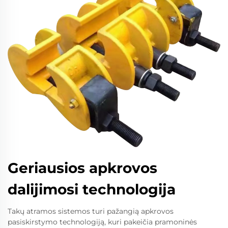
Geriausios apkrovos
dalijimosi technologija
Takų atramos sistemos turi pažangią apkrovos
pasiskirstymo technologiją, kuri pakeičia pramoninės