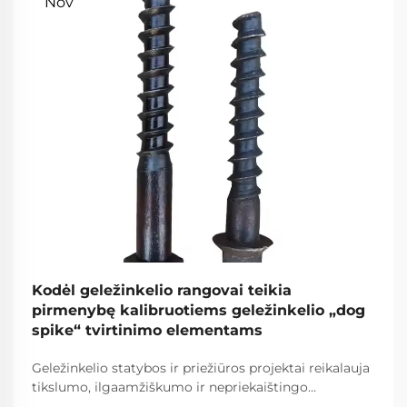
Nov
Kodėl geležinkelio rangovai teikia
pirmenybę kalibruotiems geležinkelio „dog
spike“ tvirtinimo elementams
Geležinkelio statybos ir priežiūros projektai reikalauja
tikslumo, ilgaamžiškumo ir nepriekaištingo
patikimumo kiekvieno naudojamo komponento. Tarp