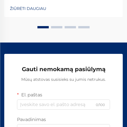
svarbiausių elementų, tvirtinančių bėgius prie šпалų,
ŽIŪRĖTI DAUGIAU
apdailinti geležinkelio vinys išsiskiria kaip...
Gauti nemokamą pasiūlymą
Mūsų atstovas susisieks su jumis netrukus.
El. paštas
0/100
Pavadinimas