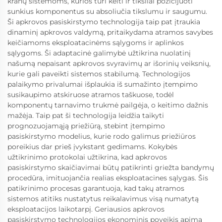
kranų sistemoms, kurios turi kelti ir tiksliai pozicijuoti
sunkius komponentus su absoliučia tikslumu ir saugumu.
Ši apkrovos pasiskirstymo technologija taip pat įtraukia
dinaminį apkrovos valdymą, pritaikydama atramos savybes
keičiamoms eksploatacinėms sąlygoms ir aplinkos
sąlygoms. Ši adaptacinė galimybė užtikrina nuolatinį
našumą nepaisant apkrovos svyravimų ar išorinių veiksnių,
kurie gali paveikti sistemos stabilumą. Technologijos
palaikymo privalumai išplaukia iš sumažinto įtempimo
susikaupimo atskiruose atramos taškuose, todėl
komponentų tarnavimo trukmė pailgėja, o keitimo dažnis
mažėja. Taip pat ši technologija leidžia taikyti
prognozuojamąją priežiūrą, stebint įtempimo
pasiskirstymo modelius, kurie rodo galimus priežiūros
poreikius dar prieš įvykstant gedimams. Kokybės
užtikrinimo protokolai užtikrina, kad apkrovos
pasiskirstymo skaičiavimai būtų patikrinti griežta bandymų
procedūra, imituojančia realias eksploatacines sąlygas. Šis
patikrinimo procesas garantuoja, kad takų atramos
sistemos atitiks nustatytus reikalavimus visą numatytą
eksploatacijos laikotarpį. Geriausios apkrovos
pasiskirstymo technologijos ekonominis poveikis apima