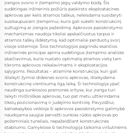
įrangos svorio ir įtempimo jėgų valdymo būdą. Šis
sudėtingas inžinerinis požiūris paskirsto eksploatacines
apkrovas per kelis atramos taškus, neleisdama susidaryti
susikaupusiam įtempimui, kuris gali sukelti konstrukcinį
sužlugimą ar įrangos pažeidimą. Apkrovos pasiskirstymo
mechanizmas naudoja tiksliai apskaičiuotus tarpus ir
atramos taškų išdėstymą, kad optimaliai perduotų svorį
visoje sistemoje. Šios technologijos pagrindu esančios
inžinerinės principai apima sudėtingus įtempimo analizės
skaičiavimus, kurie nustato optimalią atramos vietą tam
tikroms apkrovos reikalavimams ir eksploatacijos
sąlygoms. Rezultatas – atraminė konstrukcija, kuri gali
išlaikyti žymiai didesnes svorio apkrovas, išlaikydama
konstrukcinę vientisumą ilgą laiką. Ši technologija ypač
naudinga sunkiosios pramonės srityse, kur įranga turi
laikyti milžiniškas apkrovas, tuo pat metu užtikrindama
tikslų pozicionavimą ir judėjimo kontrolę. Pavyzdžiui,
kalnakasybos veikloje ši apkrovos pasiskirstymo galimybė
naudojama saugiai pervežti sunkias rūdos apkrovas po
požeminiais tuneliais, nepažeidžiant konstrukcinės
stabilumo. Gamyklose ši technologija taikoma viršutinėms