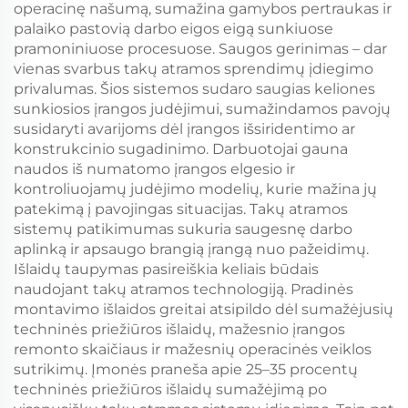
operacinę našumą, sumažina gamybos pertraukas ir
palaiko pastovią darbo eigos eigą sunkiuose
pramoniniuose procesuose. Saugos gerinimas – dar
vienas svarbus takų atramos sprendimų įdiegimo
privalumas. Šios sistemos sudaro saugias keliones
sunkiosios įrangos judėjimui, sumažindamos pavojų
susidaryti avarijoms dėl įrangos išsiridentimo ar
konstrukcinio sugadinimo. Darbuotojai gauna
naudos iš numatomo įrangos elgesio ir
kontroliuojamų judėjimo modelių, kurie mažina jų
patekimą į pavojingas situacijas. Takų atramos
sistemų patikimumas sukuria saugesnę darbo
aplinką ir apsaugo brangią įrangą nuo pažeidimų.
Išlaidų taupymas pasireiškia keliais būdais
naudojant takų atramos technologiją. Pradinės
montavimo išlaidos greitai atsipildo dėl sumažėjusių
techninės priežiūros išlaidų, mažesnio įrangos
remonto skaičiaus ir mažesnių operacinės veiklos
sutrikimų. Įmonės praneša apie 25–35 procentų
techninės priežiūros išlaidų sumažėjimą po