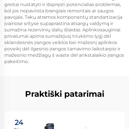
greitai nustatyti ir išspręsti potencialias problemas,
kol jos nepavirsta brangiais remontais ar saugos
pavojais. Takų atramos komponentų standartizacija
įvairiose srityse supaprastina atsargų valdymą ir
sumažina rezervinių dalių išlaidas. Aplinkosauginiai
privalumai apima sumažėjusį triukšmo lygį dėl
sklandesnės įrangos veiklos bei mažesnį aplinkos
poveikį dėl ilgesnio įrangos tarnavimo laikotarpio ir
mažesnio medžiagų š waste dėl ankstalaikio įrangos
pakeitimo.
Praktiški patarimai
24