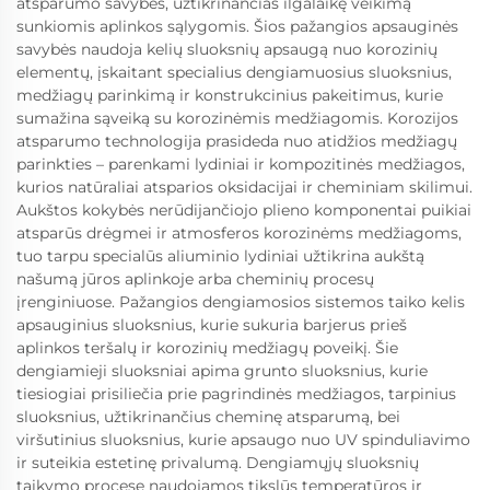
atsparumo savybes, užtikrinančias ilgalaikę veikimą
sunkiomis aplinkos sąlygomis. Šios pažangios apsauginės
savybės naudoja kelių sluoksnių apsaugą nuo korozinių
elementų, įskaitant specialius dengiamuosius sluoksnius,
medžiagų parinkimą ir konstrukcinius pakeitimus, kurie
sumažina sąveiką su korozinėmis medžiagomis. Korozijos
atsparumo technologija prasideda nuo atidžios medžiagų
parinkties – parenkami lydiniai ir kompozitinės medžiagos,
kurios natūraliai atsparios oksidacijai ir cheminiam skilimui.
Aukštos kokybės nerūdijančiojo plieno komponentai puikiai
atsparūs drėgmei ir atmosferos korozinėms medžiagoms,
tuo tarpu specialūs aliuminio lydiniai užtikrina aukštą
našumą jūros aplinkoje arba cheminių procesų
įrenginiuose. Pažangios dengiamosios sistemos taiko kelis
apsauginius sluoksnius, kurie sukuria barjerus prieš
aplinkos teršalų ir korozinių medžiagų poveikį. Šie
dengiamieji sluoksniai apima grunto sluoksnius, kurie
tiesiogiai prisiliečia prie pagrindinės medžiagos, tarpinius
sluoksnius, užtikrinančius cheminę atsparumą, bei
viršutinius sluoksnius, kurie apsaugo nuo UV spinduliavimo
ir suteikia estetinę privalumą. Dengiamųjų sluoksnių
taikymo procese naudojamos tikslūs temperatūros ir