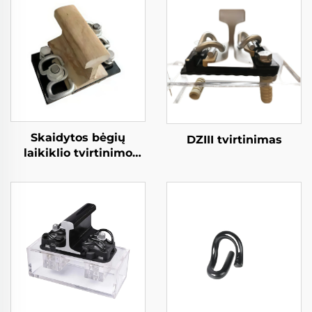
Skaidytos bėgių
DZIII tvirtinimas
laikiklio tvirtinimo
sistema