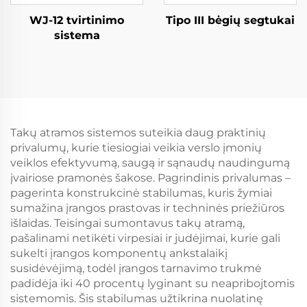
WJ-12 tvirtinimo
Tipo III bėgių segtukai
sistema
Takų atramos sistemos suteikia daug praktinių
privalumų, kurie tiesiogiai veikia verslo įmonių
veiklos efektyvumą, saugą ir sąnaudų naudingumą
įvairiose pramonės šakose. Pagrindinis privalumas –
pagerinta konstrukcinė stabilumas, kuris žymiai
sumažina įrangos prastovas ir techninės priežiūros
išlaidas. Teisingai sumontavus takų atramą,
pašalinami netikėti virpesiai ir judėjimai, kurie gali
sukelti įrangos komponentų ankstalaikį
susidėvėjimą, todėl įrangos tarnavimo trukmė
padidėja iki 40 procentų lyginant su neapribojtomis
sistemomis. Šis stabilumas užtikrina nuolatinę