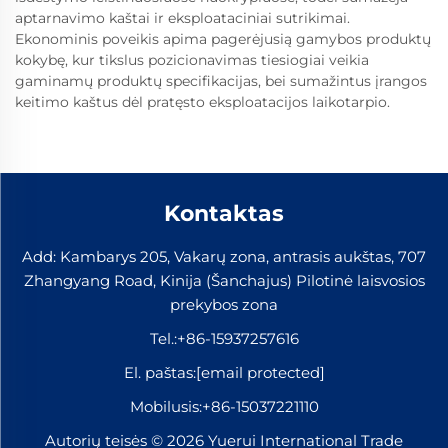
aptarnavimo kaštai ir eksploataciniai sutrikimai.
Ekonominis poveikis apima pagerėjusią gamybos produktų
kokybę, kur tikslus pozicionavimas tiesiogiai veikia
gaminamų produktų specifikacijas, bei sumažintus įrangos
keitimo kaštus dėl pratęsto eksploatacijos laikotarpio.
Kontaktas
Add: Kambarys 205, Vakarų zona, antrasis aukštas, 707
Zhangyang Road, Kinija (Šanchajus) Pilotinė laisvosios
prekybos zona
Tel.:
+86-15937257616
El. paštas:
[email protected]
Mobilusis:
+86-15037221110
Autorių teisės © 2026 Yuerui International Trade