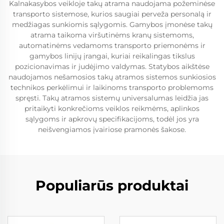
Kalnakasybos veikloje takų atrama naudojama požeminėse
transporto sistemose, kurios saugiai perveža personalą ir
medžiagas sunkiomis sąlygomis. Gamybos įmonėse takų
atrama taikoma viršutinėms kranų sistemoms,
automatinėms vedamoms transporto priemonėms ir
gamybos linijų įrangai, kuriai reikalingas tikslus
pozicionavimas ir judėjimo valdymas. Statybos aikštėse
naudojamos nešamosios takų atramos sistemos sunkiosios
technikos perkėlimui ir laikinoms transporto problemoms
spręsti. Takų atramos sistemų universalumas leidžia jas
pritaikyti konkrečioms veiklos reikmėms, aplinkos
sąlygoms ir apkrovų specifikacijoms, todėl jos yra
neišvengiamos įvairiose pramonės šakose.
Populiarūs produktai