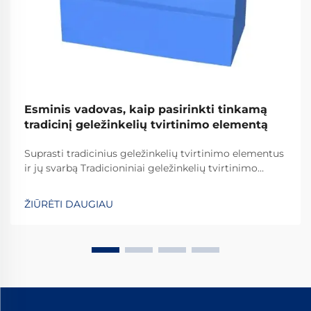
Esminis vadovas, kaip pasirinkti tinkamą
tradicinį geležinkelių tvirtinimo elementą
Suprasti tradicinius geležinkelių tvirtinimo elementus
ir jų svarbą Tradicioniniai geležinkelių tvirtinimo
elementai yra kritiškai svarbūs užtikrinant
geležinkelių bėgių stabilumą ir saugumą kasdienėms
ŽIŪRĖTI DAUGIAU
operacijoms. Daugelis sistemų pasikliauja
standartinėmis detalėmis, įskaitant varžtus, veržles
ir...