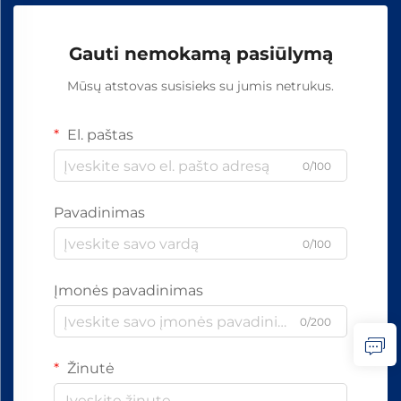
Gauti nemokamą pasiūlymą
Mūsų atstovas susisieks su jumis netrukus.
El. paštas
0/100
Pavadinimas
0/100
Įmonės pavadinimas
0/200
Žinutė