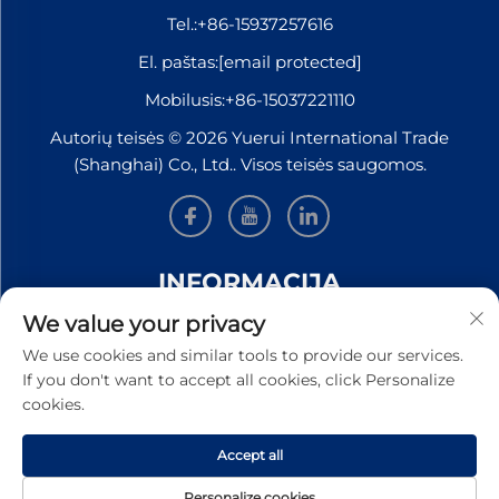
Tel.:
+86-15937257616
El. paštas:
[email protected]
Mobilusis:
+86-15037221110
Autorių teisės © 2026 Yuerui International Trade
(Shanghai) Co., Ltd.. Visos teisės saugomos.
INFORMACIJA
We value your privacy
Užsiregistruokite, kad gautumėte mūsų savaitinį
We use cookies and similar tools to provide our services.
naujienlaiškį
If you don't want to accept all cookies, click Personalize
cookies.
Accept all
PATEIKTI
Personalize cookies