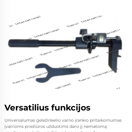
Versatilius funkcijos
Universalumas geležinkelio varno įrankio pritaikomumas
įvairioms priežiūros užduotims daro jį nematomą