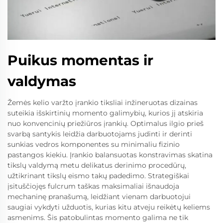
Puikus momentas ir
valdymas
Žemės kelio varžto įrankio tiksliai inžineruotas dizainas
suteikia išskirtinių momento galimybių, kurios jį atskiria
nuo konvencinių priežiūros įrankių. Optimalus ilgio prieš
svarbą santykis leidžia darbuotojams judinti ir derinti
sunkias vedros komponentes su minimaliu fizinio
pastangos kiekiu. Įrankio balansuotas konstravimas skatina
tikslų valdymą metu delikatus derinimo procedūrų,
užtikrinant tikslų eismo takų padedimo. Strategiškai
įsituščiojęs fulcrum taškas maksimaliai išnaudoja
mechaninę pranašumą, leidžiant vienam darbuotojui
saugiai vykdyti užduotis, kurias kitu atveju reikėtų keliems
asmenims. Šis patobulintas momento galima ne tik