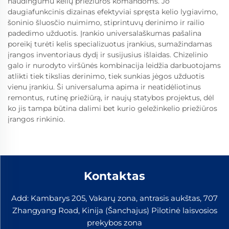
naudingumu kelių priežiūros komandoms. Jo
daugiafunkcinis dizainas efektyviai spręsta kelio lygiavimo,
šoninio šluosčio nuimimo, stiprintuvų derinimo ir railio
padedimo užduotis. Įrankio universalaškumas pašalina
poreikį turėti kelis specializuotus įrankius, sumažindamas
įrangos inventoriaus dydį ir susijusius išlaidas. Chizelinio
galo ir nurodyto viršūnės kombinacija leidžia darbuotojams
atlikti tiek tikslias derinimo, tiek sunkias jėgos užduotis
vienu įrankiu. Ši universaluma apima ir neatidėliotinus
remontus, rutinę priežiūrą, ir naujų statybos projektus, dėl
ko jis tampa būtina dalimi bet kurio geležinkelio priežiūros
įrangos rinkinio.
Kontaktas
Add: Kambarys 205, Vakarų zona, antrasis aukštas, 707
Zhangyang Road, Kinija (Šanchajus) Pilotinė laisvosios
prekybos zona