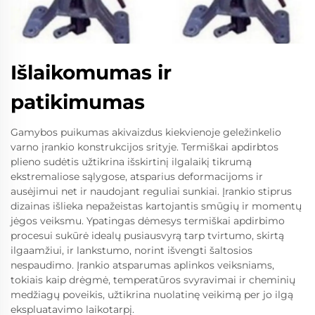
Išlaikomumas ir
patikimumas
Gamybos puikumas akivaizdus kiekvienoje geležinkelio
varno įrankio konstrukcijos srityje. Termiškai apdirbtos
plieno sudėtis užtikrina išskirtinį ilgalaikį tikrumą
ekstremaliose sąlygose, atsparius deformacijoms ir
ausėjimui net ir naudojant reguliai sunkiai. Įrankio stiprus
dizainas išlieka nepažeistas kartojantis smūgių ir momentų
jėgos veiksmu. Ypatingas dėmesys termiškai apdirbimo
procesui sukūrė idealų pusiausvyrą tarp tvirtumo, skirtą
ilgaamžiui, ir lankstumo, norint išvengti šaltosios
nespaudimo. Įrankio atsparumas aplinkos veiksniams,
tokiais kaip drėgmė, temperatūros svyravimai ir cheminių
medžiagų poveikis, užtikrina nuolatinę veikimą per jo ilgą
ekspluatavimo laikotarpį.