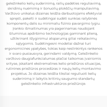
geležinkelio kelių suderinimą, railių padėties reguliavimą,
skridinių nuėmimą ir šonuolių plokščių manipuliavimą.
Varžtovo unikalus dizainas leidžia darbuotojams efektyviai
spręsti, pakelti ir sudėtingai sudėti sunkias railybinės
komponentų dalis su minimaliu fizinio pavargimo lygiu.
Įrankio išmaitinumas yra pagerinamas naudojant
šiluminius apdirbimo technologijas gaminant plieną,
užtikrinant išlyginimui atsparumą giliai reikalavimų
sąlygomis. Sudėtingesni modeliai dažnai turi
ergonomicines ypatybes, tokias kaip neslinkintys rankenos
ir svaro pusiausvyra, gerindami valdymą. Geležinkelio
varžtovo daugiafunkcialumas plačiai taikomas įvairiomis
srityse, įskaitant ekstremalines kelio priežiūros situacijas,
rutinines priežiūros procedūras ir naujų kelių montavimo
projektus. Jo dizainas leidžia tiksliai reguliuoti kelių
suderinimą ir laikytis kritinių saugumo standartų
geležinkelio infrastruktūros priežiūroje.