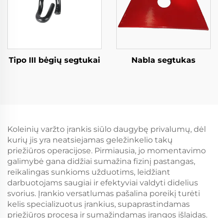
Tipo III bėgių segtukai
Nabla segtukas
Koleinių varžto įrankis siūlo daugybę privalumų, dėl
kurių jis yra neatsiejamas geležinkelio takų
priežiūros operacijose. Pirmiausia, jo momentavimo
galimybė gana didžiai sumažina fizinį pastangas,
reikalingas sunkioms užduotims, leidžiant
darbuotojams saugiai ir efektyviai valdyti didelius
svorius. Įrankio versatlumas pašalina poreikį turėti
kelis specializuotus įrankius, supaprastindamas
priežiūros procesą ir sumažindamas įrangos išlaidas.