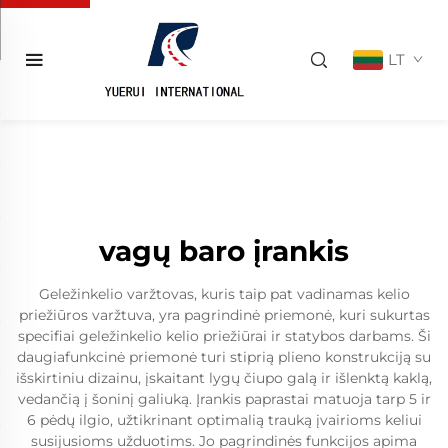
LT
vagų baro įrankis
Geležinkelio varžtovas, kuris taip pat vadinamas kelio
priežiūros varžtuva, yra pagrindinė priemonė, kuri sukurtas
specifiai geležinkelio kelio priežiūrai ir statybos darbams. Ši
daugiafunkcinė priemonė turi stiprią plieno konstrukciją su
išskirtiniu dizainu, įskaitant lygų čiupo galą ir išlenktą kaklą,
vedančią į šoninį galiuką. Įrankis paprastai matuoja tarp 5 ir
6 pėdų ilgio, užtikrinant optimalią trauką įvairioms keliui
susijusioms užduotims. Jo pagrindinės funkcijos apima