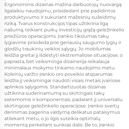
Ergonominis dizainas mažina darbuotojų nuovargą
ilgalaikiu naudojimu, prisidedant prie padidintos
produktyvumo ir sukuriant mažesnių sužeidimų
riziką. Tvarus konstrukcijos tipas užtikrina ilgą
našumą, teikiant puikų investicijų grąžą geležinkelio
priežiūros operacijoms. Įrankio tikslumas takų
lygiavime prisideda prie geriausių saugumo lygių ir
glodžių traukinių veiklos sąlygų. Jo mobilumas
leidžia greitai jį išdėstyti ekstremaliose situacijose, o
paprasta, bet veiksminga dizainerija reikalauja
minimalaus mokymo tinkamo naudojimo metu.
Koleinių varžto įrankio oro poveikio atsparumas
leidžia jį veiksmingai naudoti visais metais įvairiose
aplinkos sąlygomis. Standartizuotas dizainas
užtikrina suderinamumą su skirtingais takų
sistemomis ir komponentais, padarant jį universaliu
skirtingose geležinkelio operacijose. Įrankio svertų
derinimas pagerina valdymą delikatus pataisymus
atliekant metu, o jo ilgis suteikia optimalų
momentą perkeliant sunkias dalis. Be to, įrankio