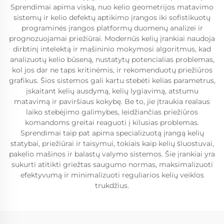
Sprendimai apima viską, nuo kelio geometrijos matavimo
sistemų ir kelio defektų aptikimo įrangos iki sofistikuotų
programinės įrangos platformų duomenų analizei ir
prognozuojamai priežiūrai. Modernūs kelių įrankiai naudoja
dirbtinį intelektą ir mašininio mokymosi algoritmus, kad
analizuotų kelio būseną, nustatytų potencialias problemas,
kol jos dar ne taps kritinėmis, ir rekomenduotų priežiūros
grafikus. Šios sistemos gali kartu stebėti kelias parametrus,
įskaitant kelių ausdymą, kelių lygiavimą, atstumu
matavimą ir paviršiaus kokybę. Be to, jie įtraukia realaus
laiko stebėjimo galimybes, leidžiančias priežiūros
komandoms greitai reaguoti į kilusias problemas.
Sprendimai taip pat apima specializuotą įrangą kelių
statybai, priežiūrai ir taisymui, tokiais kaip kelių šluostuvai,
pakelio mašinos ir balastų valymo sistemos. Šie įrankiai yra
sukurti atitikti griežtas saugumo normas, maksimalizuoti
efektyvumą ir minimalizuoti reguliarios kelių veiklos
trukdžius.