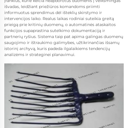
įrankius, kurie keičia neapdorotus duomenis į veiksmingas
išvadas, leidžiant priežiūros komandoms priimti
informuotus sprendimus dėl išteklių skirstymo ir
intervencijos laiko. Realus laikas rodiniai suteikia greitą
prieigą prie kritinių duomenų, o automatinės ataskaitos
funkcijos supaprastina sutelkimo dokumentaciją ir
partnerių ryšius. Sistema taip pat apima galingas duomenų
saugojimo ir ištraukimo galimybes, užtikrinančias išsamų
istorinį archyvą, kuris padeda ilgalaikiems tendencijų
analizėms ir strateginei planavimui.