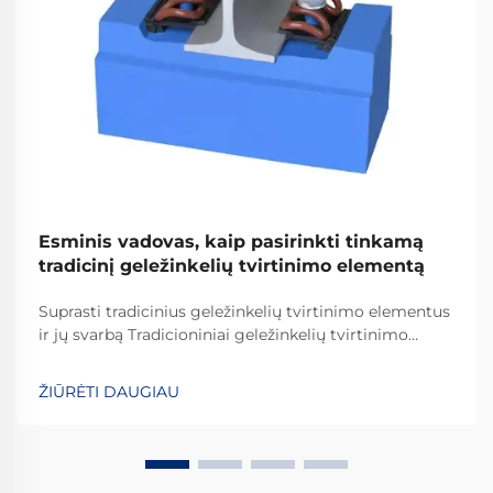
Esminis vadovas, kaip pasirinkti tinkamą
tradicinį geležinkelių tvirtinimo elementą
Suprasti tradicinius geležinkelių tvirtinimo elementus
ir jų svarbą Tradicioniniai geležinkelių tvirtinimo
elementai yra kritiškai svarbūs užtikrinant
geležinkelių bėgių stabilumą ir saugumą kasdienėms
ŽIŪRĖTI DAUGIAU
operacijoms. Daugelis sistemų pasikliauja
standartinėmis detalėmis, įskaitant varžtus, veržles
ir...