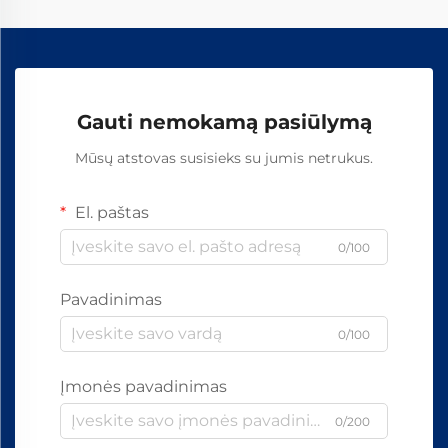
Gauti nemokamą pasiūlymą
Mūsų atstovas susisieks su jumis netrukus.
El. paštas
0/100
Pavadinimas
0/100
Įmonės pavadinimas
0/200