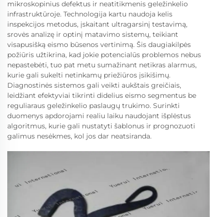
mikroskopinius defektus ir neatitikmenis geležinkelio
infrastruktūroje. Technologija kartu naudoja kelis
inspekcijos metodus, įskaitant ultragarsinį testavimą,
srovės analizę ir optinį matavimo sistemų, teikiant
visapusišką eismo būsenos vertinimą. Šis daugiakilpės
požiūris užtikrina, kad jokie potencialūs problemos nebus
nepastebėti, tuo pat metu sumažinant netikras alarmus,
kurie gali sukelti netinkamų priežiūros įsikišimų.
Diagnostinės sistemos gali veikti aukštais greičiais,
leidžiant efektyviai tikrinti didelius eismo segmentus be
reguliaraus geležinkelio paslaugų trukimo. Surinkti
duomenys apdorojami realiu laiku naudojant išplėstus
algoritmus, kurie gali nustatyti šablonus ir prognozuoti
galimus nesėkmes, kol jos dar neatsiranda.