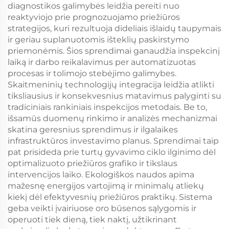
diagnostikos galimybės leidžia pereiti nuo
reaktyviojo prie prognozuojamo priežiūros
strategijos, kuri rezultuoja dideliais išlaidų taupymais
ir geriau suplanuotomis išteklių paskirstymo
priemonėmis. Šios sprendimai ganaudžia inspekcinį
laiką ir darbo reikalavimus per automatizuotas
procesas ir tolimojo stebėjimo galimybes.
Skaitmeninių technologijų integracija leidžia atlikti
tiksliausius ir konsekvesnius matavimus palyginti su
tradiciniais rankiniais inspekcijos metodais. Be to,
išsamūs duomenų rinkimo ir analizės mechanizmai
skatina geresnius sprendimus ir ilgalaikes
infrastruktūros investavimo planus. Sprendimai taip
pat prisideda prie turtų gyvavimo ciklo ilginimo dėl
optimalizuoto priežiūros grafiko ir tikslaus
intervencijos laiko. Ekologiškos naudos apima
mažesnę energijos vartojimą ir minimalų atliekų
kiekį dėl efektyvesnių priežiūros praktikų. Sistema
geba veikti įvairiuose oro būsenos sąlygomis ir
operuoti tiek dieną, tiek naktį, užtikrinant