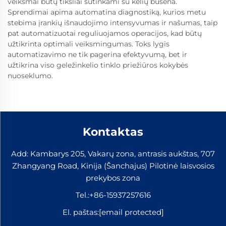
veiksmai būtų tiksliai sutinkami su kelių būsena.
Sprendimai apima automatina diagnostiką, kurios metu
stebima įrankių išnaudojimo intensyvumas ir našumas, taip
pat automatizuotai reguliuojamos operacijos, kad būtų
užtikrinta optimali veiksmingumas. Toks lygis
automatizavimo ne tik pagerina efektyvumą, bet ir
užtikrina viso geležinkelio tinklo priežiūros kokybės
nuoseklumo.
Kontaktas
Add: Kambarys 205, Vakarų zona, antrasis aukštas, 707
Zhangyang Road, Kinija (Šanchajus) Pilotinė laisvosios
prekybos zona
Tel.:
+86-15937257616
El. paštas:
[email protected]