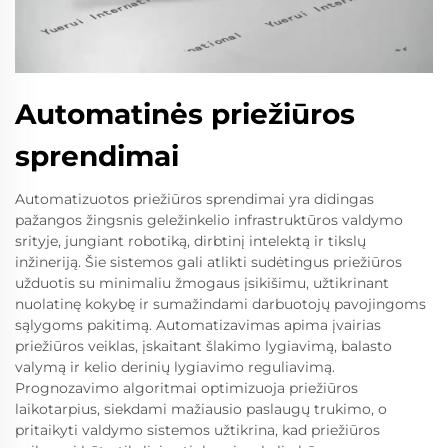
Automatinės priežiūros
sprendimai
Automatizuotos priežiūros sprendimai yra didingas
pažangos žingsnis geležinkelio infrastruktūros valdymo
srityje, jungiant robotiką, dirbtinį intelektą ir tikslų
inžineriją. Šie sistemos gali atlikti sudėtingus priežiūros
užduotis su minimaliu žmogaus įsikišimu, užtikrinant
nuolatinę kokybę ir sumažindami darbuotojų pavojingoms
sąlygoms pakitimą. Automatizavimas apima įvairias
priežiūros veiklas, įskaitant šlakimo lygiavimą, balasto
valymą ir kelio derinių lygiavimo reguliavimą.
Prognozavimo algoritmai optimizuoja priežiūros
laikotarpius, siekdami mažiausio paslaugų trukimo, o
pritaikyti valdymo sistemos užtikrina, kad priežiūros