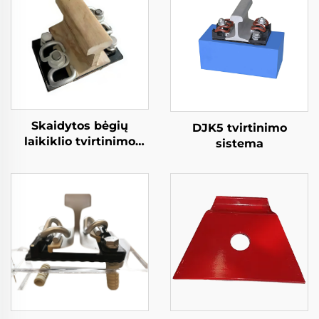
Skaidytos bėgių
DJK5 tvirtinimo
laikiklio tvirtinimo
sistema
sistema