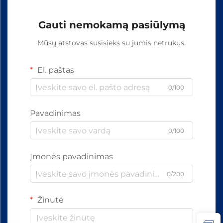
Gauti nemokamą pasiūlymą
Mūsų atstovas susisieks su jumis netrukus.
El. paštas
0/100
Pavadinimas
0/100
Įmonės pavadinimas
0/200
Žinutė