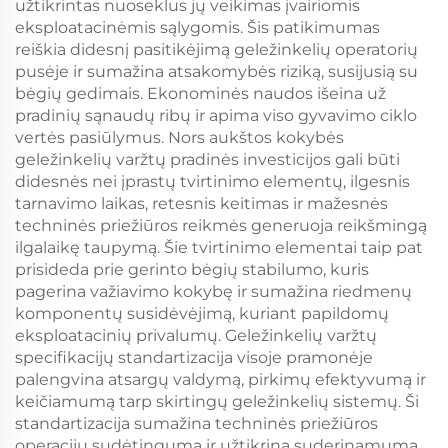
užtikrintas nuoseklus jų veikimas įvairiomis
eksploatacinėmis sąlygomis. Šis patikimumas
reiškia didesnį pasitikėjimą geležinkelių operatorių
pusėje ir sumažina atsakomybės riziką, susijusią su
bėgių gedimais. Ekonominės naudos išeina už
pradinių sąnaudų ribų ir apima viso gyvavimo ciklo
vertės pasiūlymus. Nors aukštos kokybės
geležinkelių varžtų pradinės investicijos gali būti
didesnės nei įprastų tvirtinimo elementų, ilgesnis
tarnavimo laikas, retesnis keitimas ir mažesnės
techninės priežiūros reikmės generuoja reikšmingą
ilgalaikę taupymą. Šie tvirtinimo elementai taip pat
prisideda prie gerinto bėgių stabilumo, kuris
pagerina važiavimo kokybę ir sumažina riedmenų
komponentų susidėvėjimą, kuriant papildomų
eksploatacinių privalumų. Geležinkelių varžtų
specifikacijų standartizacija visoje pramonėje
palengvina atsargų valdymą, pirkimų efektyvumą ir
keičiamumą tarp skirtingų geležinkelių sistemų. Ši
standartizacija sumažina techninės priežiūros
operacijų sudėtingumą ir užtikrina suderinamumą