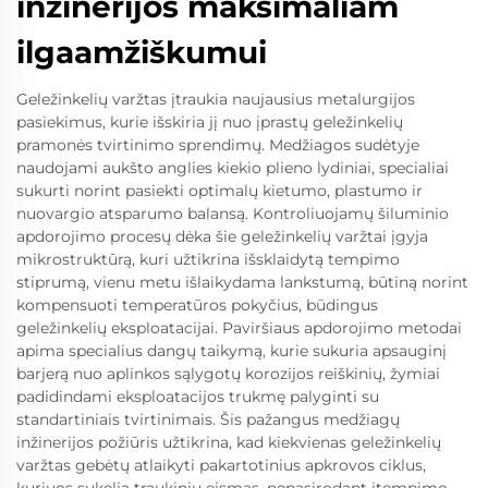
inžinerijos maksimaliam
ilgaamžiškumui
Geležinkelių varžtas įtraukia naujausius metalurgijos
pasiekimus, kurie išskiria jį nuo įprastų geležinkelių
pramonės tvirtinimo sprendimų. Medžiagos sudėtyje
naudojami aukšto anglies kiekio plieno lydiniai, specialiai
sukurti norint pasiekti optimalų kietumo, plastumo ir
nuovargio atsparumo balansą. Kontroliuojamų šiluminio
apdorojimo procesų dėka šie geležinkelių varžtai įgyja
mikrostruktūrą, kuri užtikrina išsklaidytą tempimo
stiprumą, vienu metu išlaikydama lankstumą, būtiną norint
kompensuoti temperatūros pokyčius, būdingus
geležinkelių eksploatacijai. Paviršiaus apdorojimo metodai
apima specialius dangų taikymą, kurie sukuria apsauginį
barjerą nuo aplinkos sąlygotų korozijos reiškinių, žymiai
padidindami eksploatacijos trukmę palyginti su
standartiniais tvirtinimais. Šis pažangus medžiagų
inžinerijos požiūris užtikrina, kad kiekvienas geležinkelių
varžtas gebėtų atlaikyti pakartotinius apkrovos ciklus,