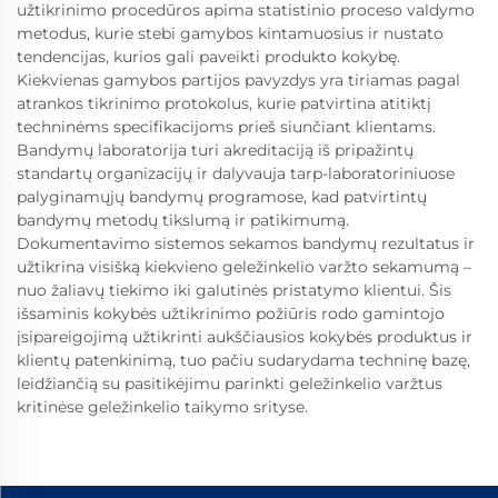
užtikrinimo procedūros apima statistinio proceso valdymo
metodus, kurie stebi gamybos kintamuosius ir nustato
tendencijas, kurios gali paveikti produkto kokybę.
Kiekvienas gamybos partijos pavyzdys yra tiriamas pagal
atrankos tikrinimo protokolus, kurie patvirtina atitiktį
techninėms specifikacijoms prieš siunčiant klientams.
Bandymų laboratorija turi akreditaciją iš pripažintų
standartų organizacijų ir dalyvauja tarp-laboratoriniuose
palyginamųjų bandymų programose, kad patvirtintų
bandymų metodų tikslumą ir patikimumą.
Dokumentavimo sistemos sekamos bandymų rezultatus ir
užtikrina visišką kiekvieno geležinkelio varžto sekamumą –
nuo žaliavų tiekimo iki galutinės pristatymo klientui. Šis
išsaminis kokybės užtikrinimo požiūris rodo gamintojo
įsipareigojimą užtikrinti aukščiausios kokybės produktus ir
klientų patenkinimą, tuo pačiu sudarydama techninę bazę,
leidžiančią su pasitikėjimu parinkti geležinkelio varžtus
kritinėse geležinkelio taikymo srityse.