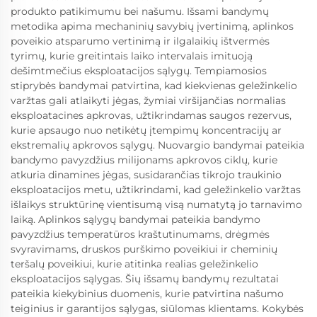
produkto patikimumu bei našumu. Išsami bandymų
metodika apima mechaninių savybių įvertinimą, aplinkos
poveikio atsparumo vertinimą ir ilgalaikių ištvermės
tyrimų, kurie greitintais laiko intervalais imituoją
dešimtmečius eksploatacijos sąlygų. Tempiamosios
stiprybės bandymai patvirtina, kad kiekvienas geležinkelio
varžtas gali atlaikyti jėgas, žymiai viršijančias normalias
eksploatacines apkrovas, užtikrindamas saugos rezervus,
kurie apsaugo nuo netikėtų įtempimų koncentracijų ar
ekstremalių apkrovos sąlygų. Nuovargio bandymai pateikia
bandymo pavyzdžius milijonams apkrovos ciklų, kurie
atkuria dinamines jėgas, susidarančias tikrojo traukinio
eksploatacijos metu, užtikrindami, kad geležinkelio varžtas
išlaikys struktūrinę vientisumą visą numatytą jo tarnavimo
laiką. Aplinkos sąlygų bandymai pateikia bandymo
pavyzdžius temperatūros kraštutinumams, drėgmės
svyravimams, druskos purškimo poveikiui ir cheminių
teršalų poveikiui, kurie atitinka realias geležinkelio
eksploatacijos sąlygas. Šių išsamų bandymų rezultatai
pateikia kiekybinius duomenis, kurie patvirtina našumo
teiginius ir garantijos sąlygas, siūlomas klientams. Kokybės