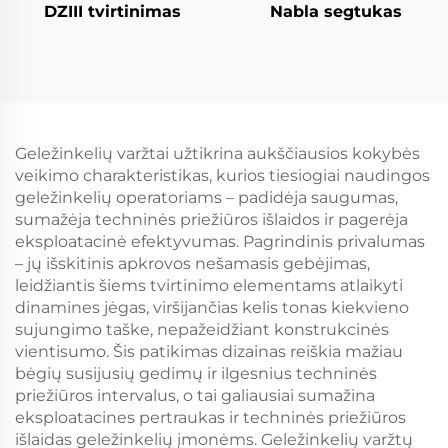
DZIII tvirtinimas
Nabla segtukas
Geležinkelių varžtai užtikrina aukščiausios kokybės
veikimo charakteristikas, kurios tiesiogiai naudingos
geležinkelių operatoriams – padidėja saugumas,
sumažėja techninės priežiūros išlaidos ir pagerėja
eksploatacinė efektyvumas. Pagrindinis privalumas
– jų išskitinis apkrovos nešamasis gebėjimas,
leidžiantis šiems tvirtinimo elementams atlaikyti
dinamines jėgas, viršijančias kelis tonas kiekvieno
sujungimo taške, nepažeidžiant konstrukcinės
vientisumo. Šis patikimas dizainas reiškia mažiau
bėgių susijusių gedimų ir ilgesnius techninės
priežiūros intervalus, o tai galiausiai sumažina
eksploatacines pertraukas ir techninės priežiūros
išlaidas geležinkelių įmonėms. Geležinkelių varžtų