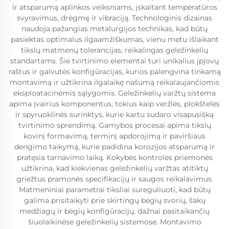
ir atsparumą aplinkos veiksniams, įskaitant temperatūros
svyravimus, drėgmę ir vibraciją. Technologinis dizainas
naudoja pažangias metalurgijos technikas, kad būtų
pasiektas optimalus ilgaamžiškumas, vienu metu išlaikant
tikslų matmenų tolerancijas, reikalingas geležinkelių
standartams. Šie tvirtinimo elementai turi unikalius įpjovų
raštus ir galvutės konfigūracijas, kurios palengvina tinkamą
montavimą ir užtikrina ilgalaikę našumą reikalaujančiomis
eksploatacinėmis sąlygomis. Geležinkelių varžtų sistema
apima įvairius komponentus, tokius kaip veržlės, plokštelės
ir spyruoklinės surinktys, kurie kartu sudaro visapusišką
tvirtinimo sprendimą. Gamybos procesai apima tikslų
kovinį formavimą, terminį apdorojimą ir paviršiaus
dengimo taikymą, kurie padidina korozijos atsparumą ir
pratęsia tarnavimo laiką. Kokybės kontrolės priemonės
užtikrina, kad kiekvienas geležinkelių varžtas atitiktų
griežtus pramonės specifikacijų ir saugos reikalavimus.
Matmeniniai parametrai tiksliai sureguliuoti, kad būtų
galima prisitaikyti prie skirtingų bėgių svorių, šakų
medžiagų ir bėgių konfigūracijų, dažnai pasitaikančių
šiuolaikinėse geležinkelių sistemose. Montavimo