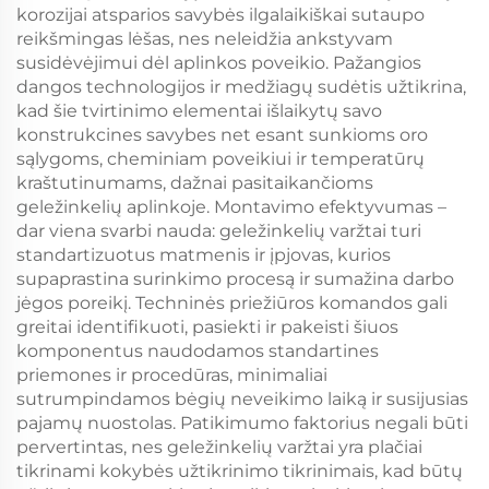
korozijai atsparios savybės ilgalaikiškai sutaupo
reikšmingas lėšas, nes neleidžia ankstyvam
susidėvėjimui dėl aplinkos poveikio. Pažangios
dangos technologijos ir medžiagų sudėtis užtikrina,
kad šie tvirtinimo elementai išlaikytų savo
konstrukcines savybes net esant sunkioms oro
sąlygoms, cheminiam poveikiui ir temperatūrų
kraštutinumams, dažnai pasitaikančioms
geležinkelių aplinkoje. Montavimo efektyvumas –
dar viena svarbi nauda: geležinkelių varžtai turi
standartizuotus matmenis ir įpjovas, kurios
supaprastina surinkimo procesą ir sumažina darbo
jėgos poreikį. Techninės priežiūros komandos gali
greitai identifikuoti, pasiekti ir pakeisti šiuos
komponentus naudodamos standartines
priemones ir procedūras, minimaliai
sutrumpindamos bėgių neveikimo laiką ir susijusias
pajamų nuostolas. Patikimumo faktorius negali būti
pervertintas, nes geležinkelių varžtai yra plačiai
tikrinami kokybės užtikrinimo tikrinimais, kad būtų