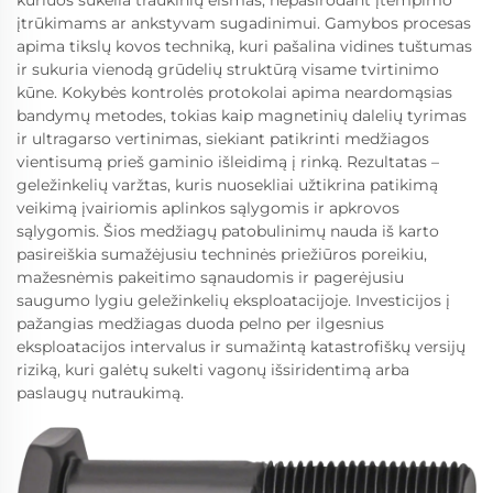
kuriuos sukelia traukinių eismas, nepasirodant įtempimo
įtrūkimams ar ankstyvam sugadinimui. Gamybos procesas
apima tikslų kovos techniką, kuri pašalina vidines tuštumas
ir sukuria vienodą grūdelių struktūrą visame tvirtinimo
kūne. Kokybės kontrolės protokolai apima neardomąsias
bandymų metodes, tokias kaip magnetinių dalelių tyrimas
ir ultragarso vertinimas, siekiant patikrinti medžiagos
vientisumą prieš gaminio išleidimą į rinką. Rezultatas –
geležinkelių varžtas, kuris nuosekliai užtikrina patikimą
veikimą įvairiomis aplinkos sąlygomis ir apkrovos
sąlygomis. Šios medžiagų patobulinimų nauda iš karto
pasireiškia sumažėjusiu techninės priežiūros poreikiu,
mažesnėmis pakeitimo sąnaudomis ir pagerėjusiu
saugumo lygiu geležinkelių eksploatacijoje. Investicijos į
pažangias medžiagas duoda pelno per ilgesnius
eksploatacijos intervalus ir sumažintą katastrofiškų versijų
riziką, kuri galėtų sukelti vagonų išsiridentimą arba
paslaugų nutraukimą.