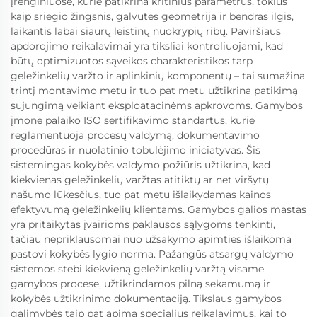
įrenginiuose, kurie patikrina kritinius parametrus, tokius
kaip sriegio žingsnis, galvutės geometrija ir bendras ilgis,
laikantis labai siaurų leistinų nuokrypių ribų. Paviršiaus
apdorojimo reikalavimai yra tiksliai kontroliuojami, kad
būtų optimizuotos sąveikos charakteristikos tarp
geležinkelių varžto ir aplinkinių komponentų – tai sumažina
trintį montavimo metu ir tuo pat metu užtikrina patikimą
sujungimą veikiant eksploatacinėms apkrovoms. Gamybos
įmonė palaiko ISO sertifikavimo standartus, kurie
reglamentuoja procesų valdymą, dokumentavimo
procedūras ir nuolatinio tobulėjimo iniciatyvas. Šis
sistemingas kokybės valdymo požiūris užtikrina, kad
kiekvienas geležinkelių varžtas atitiktų ar net viršytų
našumo lūkesčius, tuo pat metu išlaikydamas kainos
efektyvumą geležinkelių klientams. Gamybos galios mastas
yra pritaikytas įvairioms paklausos sąlygoms tenkinti,
tačiau nepriklausomai nuo užsakymo apimties išlaikoma
pastovi kokybės lygio norma. Pažangūs atsargų valdymo
sistemos stebi kiekvieną geležinkelių varžtą visame
gamybos procese, užtikrindamos pilną sekamumą ir
kokybės užtikrinimo dokumentaciją. Tikslaus gamybos
galimybės taip pat apima specialius reikalavimus, kai to