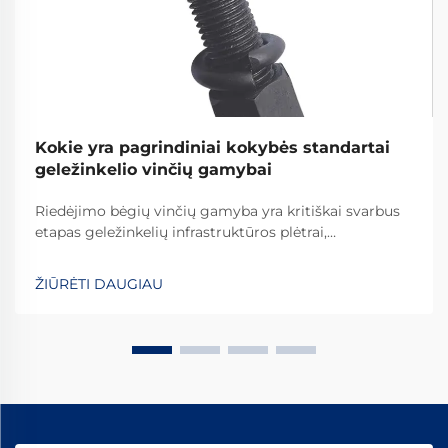
Kokie yra pagrindiniai kokybės standartai
geležinkelio vinčių gamybai
Riedėjimo bėgių vinčių gamyba yra kritiškai svarbus
etapas geležinkelių infrastruktūros plėtrai,
reikalaujantis griežtų kokybės standartų laikymosi,
kad būtų užtikrinta geležinkelių sistemų sauga ir
ŽIŪRĖTI DAUGIAU
ilgaamžiškumas visame pasaulyje. Šių esminių detalių
gamybos procesas apima...