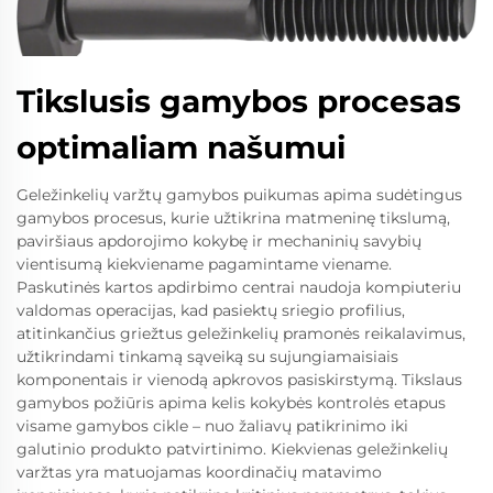
Tikslusis gamybos procesas
optimaliam našumui
Geležinkelių varžtų gamybos puikumas apima sudėtingus
gamybos procesus, kurie užtikrina matmeninę tikslumą,
paviršiaus apdorojimo kokybę ir mechaninių savybių
vientisumą kiekviename pagamintame viename.
Paskutinės kartos apdirbimo centrai naudoja kompiuteriu
valdomas operacijas, kad pasiektų sriegio profilius,
atitinkančius griežtus geležinkelių pramonės reikalavimus,
užtikrindami tinkamą sąveiką su sujungiamaisiais
komponentais ir vienodą apkrovos pasiskirstymą. Tikslaus
gamybos požiūris apima kelis kokybės kontrolės etapus
visame gamybos cikle – nuo žaliavų patikrinimo iki
galutinio produkto patvirtinimo. Kiekvienas geležinkelių
varžtas yra matuojamas koordinačių matavimo