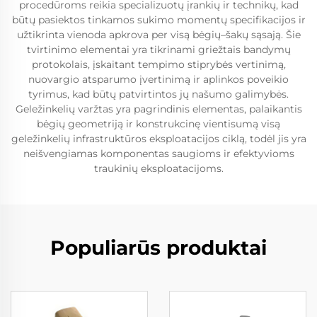
procedūroms reikia specializuotų įrankių ir technikų, kad
būtų pasiektos tinkamos sukimo momentų specifikacijos ir
užtikrinta vienoda apkrova per visą bėgių–šakų sąsają. Šie
tvirtinimo elementai yra tikrinami griežtais bandymų
protokolais, įskaitant tempimo stiprybės vertinimą,
nuovargio atsparumo įvertinimą ir aplinkos poveikio
tyrimus, kad būtų patvirtintos jų našumo galimybės.
Geležinkelių varžtas yra pagrindinis elementas, palaikantis
bėgių geometriją ir konstrukcinę vientisumą visą
geležinkelių infrastruktūros eksploatacijos ciklą, todėl jis yra
neišvengiamas komponentas saugioms ir efektyvioms
traukinių eksploatacijoms.
Populiarūs produktai