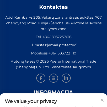
Kontaktas
Add: Kambarys 205, Vakarų zona, antrasis aukštas, 707
Zhangyang Road, Kinija (Šanchajus) Pilotinė laisvosios
prekybos zona
Tel.:
+86-15937257616
El. paštas:
[email protected]
Mobilusis:
+86-15037221110
Autorių teisės © 2026 Yuerui International Trade
(Shanghai) Co., Ltd.. Visos teisės saugomos.
INFORMACIJA
We value your privacy
Užsiregistruokite, kad gautumėte mūsų savaitinį