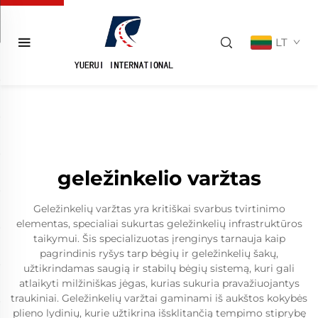
LT
geležinkelio varžtas
Geležinkelių varžtas yra kritiškai svarbus tvirtinimo
elementas, specialiai sukurtas geležinkelių infrastruktūros
taikymui. Šis specializuotas įrenginys tarnauja kaip
pagrindinis ryšys tarp bėgių ir geležinkelių šakų,
užtikrindamas saugią ir stabilų bėgių sistemą, kuri gali
atlaikyti milžiniškas jėgas, kurias sukuria pravažiuojantys
traukiniai. Geležinkelių varžtai gaminami iš aukštos kokybės
plieno lydinių, kurie užtikrina išsklitančią tempimo stiprybę