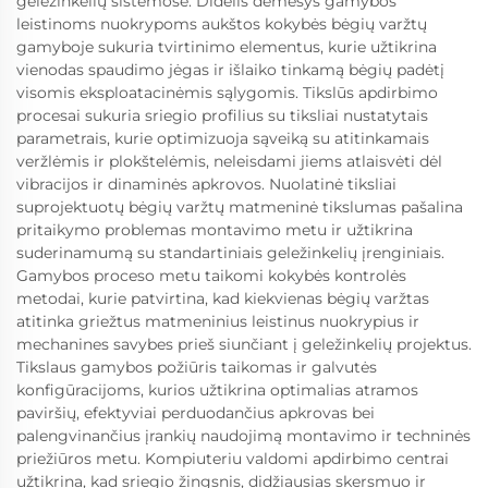
geležinkelių sistemose. Didelis dėmesys gamybos
leistinoms nuokrypoms aukštos kokybės bėgių varžtų
gamyboje sukuria tvirtinimo elementus, kurie užtikrina
vienodas spaudimo jėgas ir išlaiko tinkamą bėgių padėtį
visomis eksploatacinėmis sąlygomis. Tikslūs apdirbimo
procesai sukuria sriegio profilius su tiksliai nustatytais
parametrais, kurie optimizuoja sąveiką su atitinkamais
veržlėmis ir plokštelėmis, neleisdami jiems atlaisvėti dėl
vibracijos ir dinaminės apkrovos. Nuolatinė tiksliai
suprojektuotų bėgių varžtų matmeninė tikslumas pašalina
pritaikymo problemas montavimo metu ir užtikrina
suderinamumą su standartiniais geležinkelių įrenginiais.
Gamybos proceso metu taikomi kokybės kontrolės
metodai, kurie patvirtina, kad kiekvienas bėgių varžtas
atitinka griežtus matmeninius leistinus nuokrypius ir
mechanines savybes prieš siunčiant į geležinkelių projektus.
Tikslaus gamybos požiūris taikomas ir galvutės
konfigūracijoms, kurios užtikrina optimalias atramos
paviršių, efektyviai perduodančius apkrovas bei
palengvinančius įrankių naudojimą montavimo ir techninės
priežiūros metu. Kompiuteriu valdomi apdirbimo centrai
užtikrina, kad sriegio žingsnis, didžiausias skersmuo ir