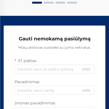
Gauti nemokamą pasiūlymą
Mūsų atstovas susisieks su jumis netrukus.
El. paštas
0/100
Pavadinimas
0/100
Įmonės pavadinimas