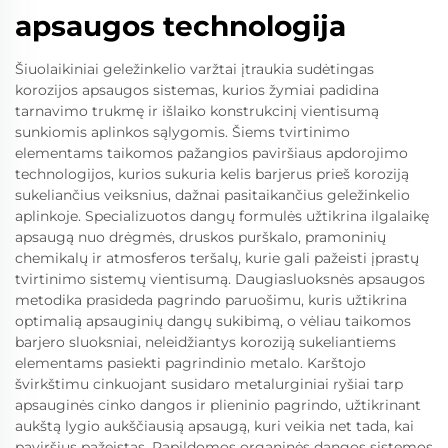
apsaugos technologija
Šiuolaikiniai geležinkelio varžtai įtraukia sudėtingas
korozijos apsaugos sistemas, kurios žymiai padidina
tarnavimo trukmę ir išlaiko konstrukcinį vientisumą
sunkiomis aplinkos sąlygomis. Šiems tvirtinimo
elementams taikomos pažangios paviršiaus apdorojimo
technologijos, kurios sukuria kelis barjerus prieš koroziją
sukeliančius veiksnius, dažnai pasitaikančius geležinkelio
aplinkoje. Specializuotos dangų formulės užtikrina ilgalaikę
apsaugą nuo drėgmės, druskos purškalo, pramoninių
chemikalų ir atmosferos teršalų, kurie gali pažeisti įprastų
tvirtinimo sistemų vientisumą. Daugiasluoksnės apsaugos
metodika prasideda pagrindo paruošimu, kuris užtikrina
optimalią apsauginių dangų sukibimą, o vėliau taikomos
barjero sluoksniai, neleidžiantys koroziją sukeliantiems
elementams pasiekti pagrindinio metalo. Karštojo
švirkštimu cinkuojant susidaro metalurginiai ryšiai tarp
apsauginės cinko dangos ir plieninio pagrindo, užtikrinant
aukštą lygio aukščiausią apsaugą, kuri veikia net tada, kai
paviršius pažeistas. Papildomos organinės dangos sistemos