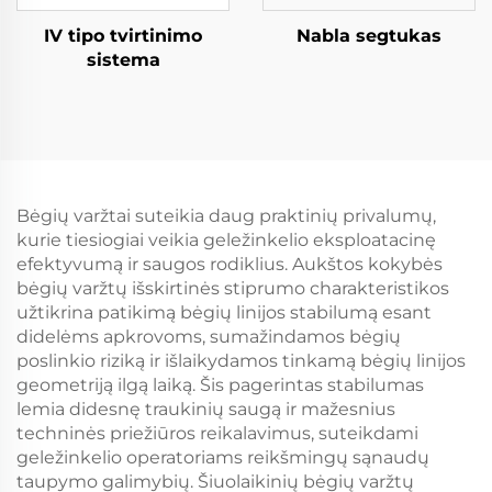
IV tipo tvirtinimo
Nabla segtukas
sistema
Bėgių varžtai suteikia daug praktinių privalumų,
kurie tiesiogiai veikia geležinkelio eksploatacinę
efektyvumą ir saugos rodiklius. Aukštos kokybės
bėgių varžtų išskirtinės stiprumo charakteristikos
užtikrina patikimą bėgių linijos stabilumą esant
didelėms apkrovoms, sumažindamos bėgių
poslinkio riziką ir išlaikydamos tinkamą bėgių linijos
geometriją ilgą laiką. Šis pagerintas stabilumas
lemia didesnę traukinių saugą ir mažesnius
techninės priežiūros reikalavimus, suteikdami
geležinkelio operatoriams reikšmingų sąnaudų
taupymo galimybių. Šiuolaikinių bėgių varžtų