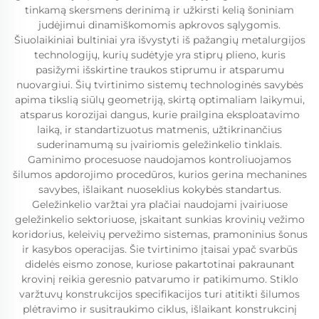
tinkamą skersmens derinimą ir užkirsti kelią šoniniam
judėjimui dinamiškomomis apkrovos sąlygomis.
Šiuolaikiniai bultiniai yra išvystyti iš pažangių metalurgijos
technologijų, kurių sudėtyje yra stiprų plieno, kuris
pasižymi išskirtine traukos stiprumu ir atsparumu
nuovargiui. Šių tvirtinimo sistemų technologinės savybės
apima tikslią siūlų geometriją, skirtą optimaliam laikymui,
atsparus korozijai dangus, kurie prailgina eksploatavimo
laiką, ir standartizuotus matmenis, užtikrinančius
suderinamumą su įvairiomis geležinkelio tinklais.
Gaminimo procesuose naudojamos kontroliuojamos
šilumos apdorojimo procedūros, kurios gerina mechanines
savybes, išlaikant nuoseklius kokybės standartus.
Geležinkelio varžtai yra plačiai naudojami įvairiuose
geležinkelio sektoriuose, įskaitant sunkias krovinių vežimo
koridorius, keleivių pervežimo sistemas, pramoninius šonus
ir kasybos operacijas. Šie tvirtinimo įtaisai ypač svarbūs
didelės eismo zonose, kuriose pakartotinai pakraunant
krovinį reikia geresnio patvarumo ir patikimumo. Stiklo
varžtuvų konstrukcijos specifikacijos turi atitikti šilumos
plėtravimo ir susitraukimo ciklus, išlaikant konstrukcinį