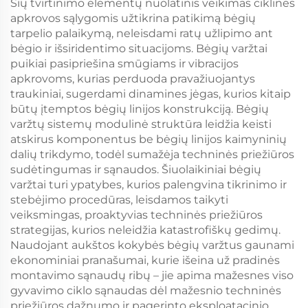
Šių tvirtinimo elementų nuolatinis veikimas ciklinės
apkrovos sąlygomis užtikrina patikimą bėgių
tarpelio palaikymą, neleisdami ratų užlipimo ant
bėgio ir išsiridentimo situacijoms. Bėgių varžtai
puikiai pasipriešina smūgiams ir vibracijos
apkrovoms, kurias perduoda pravažiuojantys
traukiniai, sugerdami dinamines jėgas, kurios kitaip
būtų įtemptos bėgių linijos konstrukciją. Bėgių
varžtų sistemų modulinė struktūra leidžia keisti
atskirus komponentus be bėgių linijos kaimyninių
dalių trikdymo, todėl sumažėja techninės priežiūros
sudėtingumas ir sąnaudos. Šiuolaikiniai bėgių
varžtai turi ypatybes, kurios palengvina tikrinimo ir
stebėjimo procedūras, leisdamos taikyti
veiksmingas, proaktyvias techninės priežiūros
strategijas, kurios neleidžia katastrofiškų gedimų.
Naudojant aukštos kokybės bėgių varžtus gaunami
ekonominiai pranašumai, kurie išeina už pradinės
montavimo sąnaudų ribų – jie apima mažesnes viso
gyvavimo ciklo sąnaudas dėl mažesnio techninės
priežiūros dažnumo ir pagerinto eksploatacinio