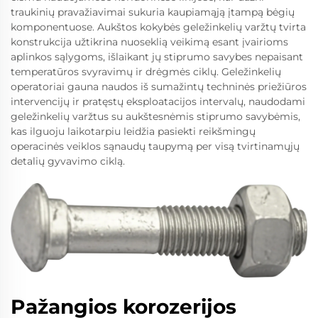
traukinių pravažiavimai sukuria kaupiamąją įtampą bėgių
komponentuose. Aukštos kokybės geležinkelių varžtų tvirta
konstrukcija užtikrina nuoseklią veikimą esant įvairioms
aplinkos sąlygoms, išlaikant jų stiprumo savybes nepaisant
temperatūros svyravimų ir drėgmės ciklų. Geležinkelių
operatoriai gauna naudos iš sumažintų techninės priežiūros
intervencijų ir pratęstų eksploatacijos intervalų, naudodami
geležinkelių varžtus su aukštesnėmis stiprumo savybėmis,
kas ilguoju laikotarpiu leidžia pasiekti reikšmingų
operacinės veiklos sąnaudų taupymą per visą tvirtinamųjų
detalių gyvavimo ciklą.
Pažangios korozerijos