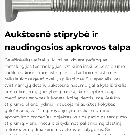
Aukštesnė stiprybė ir
naudingosios apkrovos talpa
Geležinkelių varžtai, sukurti naudojant pažangias
metalurgijos technologijas, užtikrina išskilusius stiprumo
rodiklius, kurie pranoksta įprastas tvirtinimo sistemas
reikalaukiose geležinkelių aplikacijose. Šių specializuotų
tvirtinamųjų detalių aukštesnė našumo galia kyla iš tiksliai
kontroliuojamų gamybos procesų, kurie optimizuoja
medžiagos savybes ir konstrukcinę vientisumą. Aukšto
stiprumo plieno lydiniai, naudojami aukštos kokybės
geležinkelių varžtų gamyboje, yra tiksliai šiluminio
apdorojimo procedūrų objektas, kurios padidina tempimo
stiprumą, vienu metu išlaikydamos pakankamą plastinį
deformavimą dinaminėms apkrovos sąlygoms. Šių