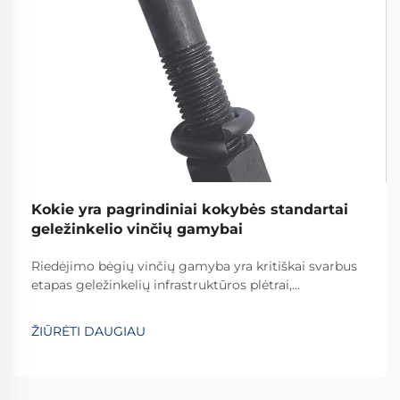
Kokie yra pagrindiniai kokybės standartai
geležinkelio vinčių gamybai
Riedėjimo bėgių vinčių gamyba yra kritiškai svarbus
etapas geležinkelių infrastruktūros plėtrai,
reikalaujantis griežtų kokybės standartų laikymosi,
kad būtų užtikrinta geležinkelių sistemų sauga ir
ŽIŪRĖTI DAUGIAU
ilgaamžiškumas visame pasaulyje. Šių esminių detalių
gamybos procesas apima...