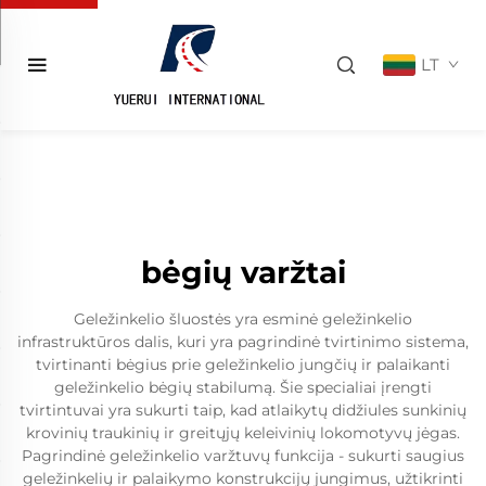
LT
bėgių varžtai
Geležinkelio šluostės yra esminė geležinkelio
infrastruktūros dalis, kuri yra pagrindinė tvirtinimo sistema,
tvirtinanti bėgius prie geležinkelio jungčių ir palaikanti
geležinkelio bėgių stabilumą. Šie specialiai įrengti
tvirtintuvai yra sukurti taip, kad atlaikytų didžiules sunkinių
krovinių traukinių ir greitųjų keleivinių lokomotyvų jėgas.
Pagrindinė geležinkelio varžtuvų funkcija - sukurti saugius
geležinkelių ir palaikymo konstrukcijų jungimus, užtikrinti