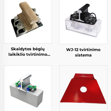
Skaidytos bėgių
WJ-12 tvirtinimo
laikiklio tvirtinimo
sistema
sistema