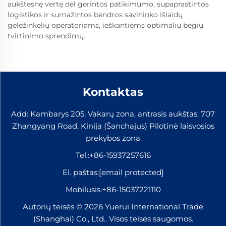
aukštesnę vertę dėl gerintos patikimumo, supaprastintos
logistikos ir sumažintos bendros savininko išlaidų
geležinkelių operatoriams, ieškantiems optimalių bėgių
tvirtinimo sprendimų.
Kontaktas
Add: Kambarys 205, Vakarų zona, antrasis aukštas, 707
Zhangyang Road, Kinija (Šanchajus) Pilotinė laisvosios
prekybos zona
Tel.:
+86-15937257616
El. paštas:
[email protected]
Mobilusis:
+86-15037221110
Autorių teisės © 2026 Yuerui International Trade
(Shanghai) Co., Ltd.. Visos teisės saugomos.