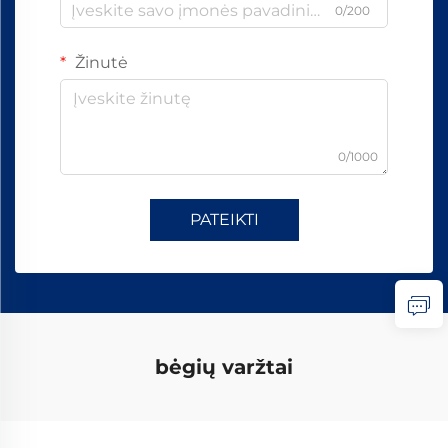
0/200
Žinutė
0/1000
PATEIKTI
bėgių varžtai