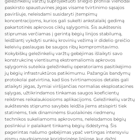
geležinkelių varžtų suprojektuoti sriegio profiliai vienodai
paskirsto spaustuvines jėgas visame tvirtinimo sąsajos
paviršiuje, neleisdami susidaryti įtempimų
koncentracijoms, kurios gali sukelti ankstalaikį gedimą
pakartotinės apkrovos ciklų sąlygomis. Šis aukštesnis
stiprumas verčiamas į gerintą bėgių linijos stabilumą,
leidžiantį vykdyti sunkių krovinių vežimą ir didelio greičio
keleivių paslaugas be saugos ribų kompromitavimo.
Kokybiškų geležinkelių varžtų gebėjimas išlaikyti savo
konstrukcinę vientisumą ekstremaliomis apkrovos
sąlygomis suteikia geležinkelių operatoriams pasitikėjimo
jų bėgių infrastruktūros patikimumu. Pažangūs bandymų
protokolai patvirtina, kad šios tvirtinamosios detalės gali
atlaikyti jėgas, žymiai viršijančias normalias eksploatacines
sąlygas, užtikrindamos tinkamas saugos koeficientų
reikšmes reikalaukiosioms aplikacijoms. Geležinkelių varžtų
aukštesnės stiprumo savybės leidžia jiems atsispirti tiek
statinėms, tiek dinaminėms šiuolaikinės riedmenų
technikos sukeliamoms apkrovoms, neleisdamos bėgių
poslinkiui ir palaikant tinkamą bėgių išdėstymą. Šis
pagerintas našumo gebėjimas ypač vertingas intensyviu
eismu naudojamose koridorinėse linijose, kur dažni