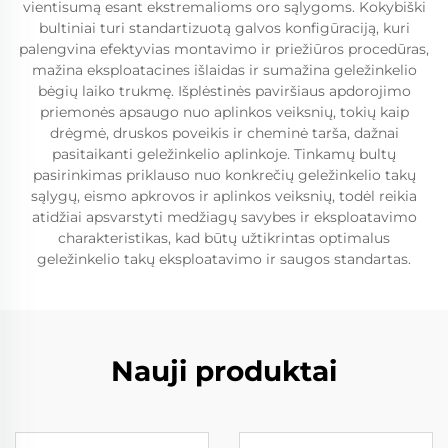
vientisumą esant ekstremalioms oro sąlygoms. Kokybiški
bultiniai turi standartizuotą galvos konfigūraciją, kuri
palengvina efektyvias montavimo ir priežiūros procedūras,
mažina eksploatacines išlaidas ir sumažina geležinkelio
bėgių laiko trukmę. Išplėstinės paviršiaus apdorojimo
priemonės apsaugo nuo aplinkos veiksnių, tokių kaip
drėgmė, druskos poveikis ir cheminė tarša, dažnai
pasitaikanti geležinkelio aplinkoje. Tinkamų bultų
pasirinkimas priklauso nuo konkrečių geležinkelio takų
sąlygų, eismo apkrovos ir aplinkos veiksnių, todėl reikia
atidžiai apsvarstyti medžiagų savybes ir eksploatavimo
charakteristikas, kad būtų užtikrintas optimalus
geležinkelio takų eksploatavimo ir saugos standartas.
Nauji produktai