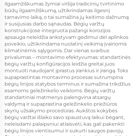
ilgaamžiškumas žymiai viršija tradicinių tvirtinimo
būdų ilgaamžiškumą, užtikrindamas ilgesnį
tarnavimo laiką, o tai sumažina jų keitimo dažnumą
ir susijusias darbo sąnaudas. Bėgių varžtų
konstrukcijose integruota pažangi korozijos
apsauga neleidžia ankstyvam gedimui dėl aplinkos
poveikio, užtikrindama nuolatinį veikimą įvairiomis
klimatinėmis sąlygomis. Dar vienas svarbus
privalumas – montavimo efektyvumas: standartinės
bėgių varžtų konfigūracijos leidžia greitai juos
montuoti naudojant įprastus įrankius ir įrangą. Toks
supaprastintas montavimo procesas sutrumpina
bėgių linijos statybos terminus ir sumažina trikdžius
esamoms geležinkelio veikloms. Bėgių varžtų
standartiniai matmenys palengvina atsargų
valdymą ir supaprastina geležinkelio priežiūros
skyrių užsakymo procedūras. Aukštos kokybės
bėgių varžtai išlaiko savo spaustuvą laikui bėgant,
neleisdami palaipsniui atlaisvėti, kas gali pakenkti
bėgių linijos vientisumui ir sukurti saugos pavojų.