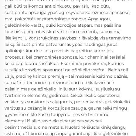
gali būti taikomos ant cinkuotų paviršių, kad būtų
sustiprinta apsauga ypač agresyviose korozinėse aplinkose,
pvz., pakrantės ar pramoninėse zonose. Apsaugotų
geležinkelio varžtų puiki korozijos atsparumas pašalina
laipsnišką neprotėviškų tvirtinimo elementų supuvimą,
išlaikant jų konstrukcines savybes ir išvaizdą visą tarnavimo
laiką. Ši sustiprinta patvarumas ypač naudingas jūros
aplinkoje, kur druskos poveikis pagreitina korozijos
procesus, bei pramoninėse zonose, kur cheminiai teršalai
kelia papildomus iššūkius. Ekominiai privalumai, kuriuos
suteikia korozijos apsaugoti geležinkelio varžtai, išeina toli
už jų pradinę kainos premiją – tai mažesnis keitimo dažnis,
sumažinti techninės priežiūros darbo reikalavimai ir
pašalinimas geležinkelio linijų sutrikdymų, susijusių su
tvirtinimo elementų gedimais. Geležinkelio operatoriai,
veikiantys sunkiomis sąlygomis, pasirenkantys geležinkelio
varžtus su pažangia korozijos apsauga, gauna reikšmingų
gyvavimo ciklo kaštų taupymo, nes šie tvirtinimo
elementai išlaiko savo eksploatacines savybes
dešimtmečiais, o ne metais. Nuolatinė šiuolaikinių dangų
sistemų užtikrinama apsauga garantuoja, kad geležinkelio