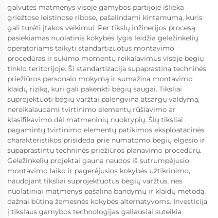
galvutės matmenys visoje gamybos partijoje išlieka
griežtose leistinose ribose, pašalindami kintamumą, kuris
gali turėti įtakos veikimui. Per tikslų inžinerijos procesą
pasiekiamas nuolatinis kokybės lygis leidžia geležinkelių
operatoriams taikyti standartizuotus montavimo
procedūras ir sukimo momentų reikalavimus visoje bėgių
tinklo teritorijoje. Ši standartizacija supaprastina techninės
priežiūros personalo mokymą ir sumažina montavimo
klaidų riziką, kuri gali pakenkti bėgių saugai. Tiksliai
suprojektuoti bėgių varžtai palengvina atsargų valdymą,
nereikalaudami tvirtinimo elementų rūšiavimo ar
klasifikavimo dėl matmeninių nuokrypių. Šių tiksliai
pagamintų tvirtinimo elementų patikimos eksploatacinės
charakteristikos prisideda prie numatomo bėgių elgesio ir
supaprastintų techninės priežiūros planavimo procedūrų.
Geležinkelių projektai gauna naudos iš sutrumpėjusio
montavimo laiko ir pagerėjusios kokybės užtikrinimo,
naudojant tiksliai suprojektuotus bėgių varžtus, nes
nuolatiniai matmenys pašalina bandymų ir klaidų metodą,
dažnai būtiną žemesnės kokybės alternatyvoms. Investicija
į tikslaus gamybos technologijas galiausiai suteikia