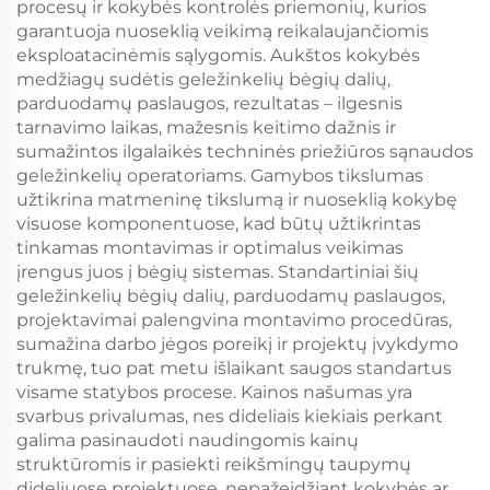
procesų ir kokybės kontrolės priemonių, kurios
garantuoja nuoseklią veikimą reikalaujančiomis
eksploatacinėmis sąlygomis. Aukštos kokybės
medžiagų sudėtis geležinkelių bėgių dalių,
parduodamų paslaugos, rezultatas – ilgesnis
tarnavimo laikas, mažesnis keitimo dažnis ir
sumažintos ilgalaikės techninės priežiūros sąnaudos
geležinkelių operatoriams. Gamybos tikslumas
užtikrina matmeninę tikslumą ir nuoseklią kokybę
visuose komponentuose, kad būtų užtikrintas
tinkamas montavimas ir optimalus veikimas
įrengus juos į bėgių sistemas. Standartiniai šių
geležinkelių bėgių dalių, parduodamų paslaugos,
projektavimai palengvina montavimo procedūras,
sumažina darbo jėgos poreikį ir projektų įvykdymo
trukmę, tuo pat metu išlaikant saugos standartus
visame statybos procese. Kainos našumas yra
svarbus privalumas, nes dideliais kiekiais perkant
galima pasinaudoti naudingomis kainų
struktūromis ir pasiekti reikšmingų taupymų
dideliuose projektuose, nepažeidžiant kokybės ar