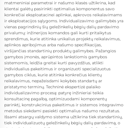
matmeniniai parametrai ir našumo klasės užtikrina, kad
klientai galėtų pasirinkti optimalius komponentus savo
konkrečiai eksploatacinei aplinkai, apkrovos reikalavimams
ir eksploatacijos sąlygoms. Individualizavimo galimybės yra
vienas pagrindinių šių geležinkelių bėgių dalių pardavimo
privalumų: inžinerijos komandos gali kurti pritaikytus
sprendimus, kurie atitinka unikalius projektų reikalavimus,
aplinkos apribojimus arba našumo specifikacijas,
viršijančias standartinių produktų galimybes. Pažangios
gamybos įmonės, aprūpintos lankstiomis gamybos
sistemomis, leidžia greitai kurti pavyzdžius, atlikti
individualius pakeitimus ir organizuoti specializuotus
gamybos ciklus, kurie atitinka konkrečius klientų
reikalavimus, nepažeisdami kokybės standartų ar
pristatymo terminų. Techninė ekspertizė palaiko
individualizavimo procesą: patyrę inžinieriai teikia
konsultacinę pagalbą, optimizuodami komponentų
parinktį, konstrukcinius pakeitimus ir sistemos integravimo
metodus siekdami pasiekti optimalius našumo rezultatus.
Išsami atsargų valdymo sistema užtikrina tiek standartinių,
tiek individualizuotų geležinkelių bėgių dalių pardavimą, o