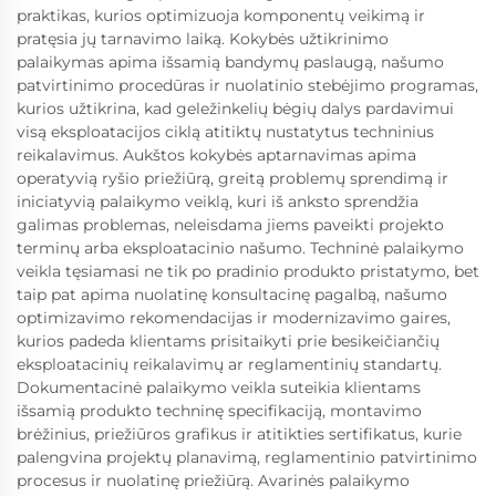
praktikas, kurios optimizuoja komponentų veikimą ir
pratęsia jų tarnavimo laiką. Kokybės užtikrinimo
palaikymas apima išsamią bandymų paslaugą, našumo
patvirtinimo procedūras ir nuolatinio stebėjimo programas,
kurios užtikrina, kad geležinkelių bėgių dalys pardavimui
visą eksploatacijos ciklą atitiktų nustatytus techninius
reikalavimus. Aukštos kokybės aptarnavimas apima
operatyvią ryšio priežiūrą, greitą problemų sprendimą ir
iniciatyvią palaikymo veiklą, kuri iš anksto sprendžia
galimas problemas, neleisdama jiems paveikti projekto
terminų arba eksploatacinio našumo. Techninė palaikymo
veikla tęsiamasi ne tik po pradinio produkto pristatymo, bet
taip pat apima nuolatinę konsultacinę pagalbą, našumo
optimizavimo rekomendacijas ir modernizavimo gaires,
kurios padeda klientams prisitaikyti prie besikeičiančių
eksploatacinių reikalavimų ar reglamentinių standartų.
Dokumentacinė palaikymo veikla suteikia klientams
išsamią produkto techninę specifikaciją, montavimo
brėžinius, priežiūros grafikus ir atitikties sertifikatus, kurie
palengvina projektų planavimą, reglamentinio patvirtinimo
procesus ir nuolatinę priežiūrą. Avarinės palaikymo