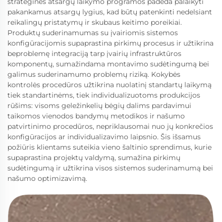
strateginės atsargų laikymo programos padeda palaikyti
pakankamus atsargų lygius, kad būtų patenkinti nedelsiant
reikalingų pristatymų ir skubaus keitimo poreikiai.
Produktų suderinamumas su įvairiomis sistemos
konfigūracijomis supaprastina pirkimų procesus ir užtikrina
beproblemę integraciją tarp įvairių infrastruktūros
komponentų, sumažindama montavimo sudėtingumą bei
galimus suderinamumo problemų riziką. Kokybės
kontrolės procedūros užtikrina nuolatinį standartų laikymą
tiek standartinėms, tiek individualizuotoms produkcijos
rūšims: visoms geležinkelių bėgių dalims pardavimui
taikomos vienodos bandymų metodikos ir našumo
patvirtinimo procedūros, nepriklausomai nuo jų konkrečios
konfigūracijos ar individualizavimo laipsnio. Šis išsamus
požiūris klientams suteikia vieno šaltinio sprendimus, kurie
supaprastina projektų valdymą, sumažina pirkimų
sudėtingumą ir užtikrina visos sistemos suderinamumą bei
našumo optimizavimą.