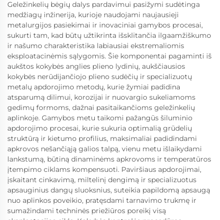
Geležinkelių bėgių dalys pardavimui pasižymi sudėtinga
medžiagų inžinerija, kurioje naudojami naujausieji
metalurgijos pasiekimai ir inovaciniai gamybos procesai,
sukurti tam, kad būtų užtikrinta išsklitančia ilgaamžiškumo
ir našumo charakteristika labiausiai ekstremaliomis
eksploatacinėmis sąlygomis. Šie komponentai pagaminti iš
aukštos kokybės anglies plieno lydinių, aukščiausios
kokybės nerūdijančiojo plieno sudėčių ir specializuotų
metalų apdorojimo metodų, kurie žymiai padidina
atsparumą dilimui, korozijai ir nuovargio sukeliamoms
gedimų formoms, dažnai pasitaikančioms geležinkelių
aplinkoje. Gamybos metu taikomi pažangūs šiluminio
apdorojimo procesai, kurie sukuria optimalią grūdelių
struktūrą ir kietumo profilius, maksimaliai padidindami
apkrovos nešančiąją galios talpą, vienu metu išlaikydami
lankstumą, būtiną dinaminėms apkrovoms ir temperatūros
įtempimo ciklams kompensuoti. Paviršiaus apdorojimai,
įskaitant cinkavimą, miltelinį dengimą ir specializuotus
apsauginius dangų sluoksnius, suteikia papildomą apsaugą
nuo aplinkos poveikio, pratęsdami tarnavimo trukmę ir
sumažindami techninės priežiūros poreikį visą