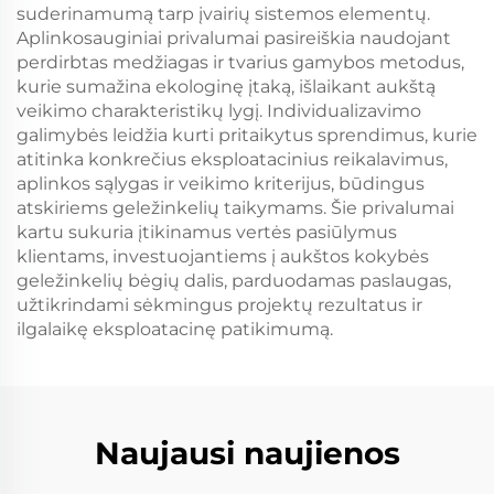
suderinamumą tarp įvairių sistemos elementų.
Aplinkosauginiai privalumai pasireiškia naudojant
perdirbtas medžiagas ir tvarius gamybos metodus,
kurie sumažina ekologinę įtaką, išlaikant aukštą
veikimo charakteristikų lygį. Individualizavimo
galimybės leidžia kurti pritaikytus sprendimus, kurie
atitinka konkrečius eksploatacinius reikalavimus,
aplinkos sąlygas ir veikimo kriterijus, būdingus
atskiriems geležinkelių taikymams. Šie privalumai
kartu sukuria įtikinamus vertės pasiūlymus
klientams, investuojantiems į aukštos kokybės
geležinkelių bėgių dalis, parduodamas paslaugas,
užtikrindami sėkmingus projektų rezultatus ir
ilgalaikę eksploatacinę patikimumą.
Naujausi naujienos