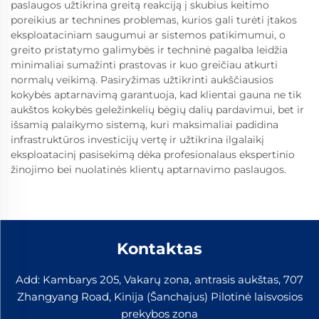
paslaugos užtikrina greitą reakciją į skubius keitimo
poreikius ar technines problemas, kurios gali turėti įtakos
eksploataciniam saugumui ar sistemos patikimumui, o
greito pristatymo galimybės ir techninė pagalba leidžia
minimaliai sumažinti prastovas ir kuo greičiau atkurti
normalų veikimą. Pasiryžimas užtikrinti aukščiausios
kokybės aptarnavimą garantuoja, kad klientai gauna ne tik
aukštos kokybės geležinkelių bėgių dalių pardavimui, bet ir
išsamią palaikymo sistemą, kuri maksimaliai padidina
infrastruktūros investicijų vertę ir užtikrina ilgalaikį
eksploatacinį pasisekimą dėka profesionalaus ekspertinio
žinojimo bei nuolatinės klientų aptarnavimo paslaugos.
Kontaktas
Add: Kambarys 205, Vakarų zona, antrasis aukštas, 707
Zhangyang Road, Kinija (Šanchajus) Pilotinė laisvosios
prekybos zona