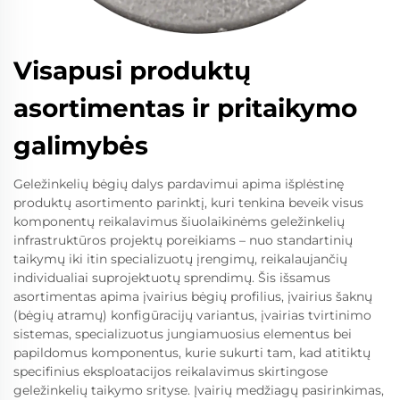
Visapusi produktų
asortimentas ir pritaikymo
galimybės
Geležinkelių bėgių dalys pardavimui apima išplėstinę
produktų asortimento parinktį, kuri tenkina beveik visus
komponentų reikalavimus šiuolaikinėms geležinkelių
infrastruktūros projektų poreikiams – nuo standartinių
taikymų iki itin specializuotų įrengimų, reikalaujančių
individualiai suprojektuotų sprendimų. Šis išsamus
asortimentas apima įvairius bėgių profilius, įvairius šaknų
(bėgių atramų) konfigūracijų variantus, įvairias tvirtinimo
sistemas, specializuotus jungiamuosius elementus bei
papildomus komponentus, kurie sukurti tam, kad atitiktų
specifinius eksploatacijos reikalavimus skirtingose
geležinkelių taikymo srityse. Įvairių medžiagų pasirinkimas,