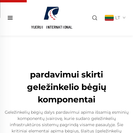
LT
pardavimui skirti
geležinkelio bėgių
komponentai
Geležinkelių bėgių dalys pardavimui apima išsamią esminių
komponentų įvairovę, kurie sudaro geležinkelių
infrastruktūros sistemų pagrindą visame pasaulyje. Šie
kritiniai elementai apima bėgius, šlaitus (geležinkelių