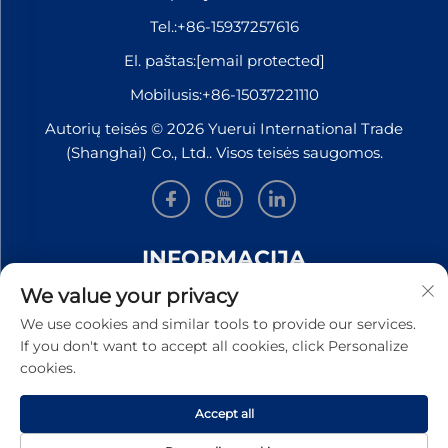
Tel.:
+86-15937257616
El. paštas:
[email protected]
Mobilusis:
+86-15037221110
Autorių teisės © 2026 Yuerui International Trade
(Shanghai) Co., Ltd.. Visos teisės saugomos.
INFORMACIJA
We value your privacy
Užsiregistruokite, kad gautumėte mūsų savaitinį
We use cookies and similar tools to provide our services.
naujienlaiškį
If you don't want to accept all cookies, click Personalize
cookies.
Accept all
PATEIKTI