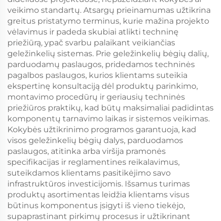
veikimo standartų. Atsargų prieinamumas užtikrina
greitus pristatymo terminus, kurie mažina projekto
vėlavimus ir padeda skubiai atlikti techninę
priežiūrą, ypač svarbu palaikant veikiančias
geležinkelių sistemas. Prie geležinkelių bėgių dalių,
parduodamų paslaugos, pridedamos techninės
pagalbos paslaugos, kurios klientams suteikia
ekspertinę konsultaciją dėl produktų parinkimo,
montavimo procedūrų ir geriausių techninės
priežiūros praktikų, kad būtų maksimaliai padidintas
komponentų tarnavimo laikas ir sistemos veikimas.
Kokybės užtikrinimo programos garantuoja, kad
visos geležinkelių bėgių dalys, parduodamos
paslaugos, atitinka arba viršija pramonės
specifikacijas ir reglamentines reikalavimus,
suteikdamos klientams pasitikėjimo savo
infrastruktūros investicijomis. Išsamus turimas
produktų asortimentas leidžia klientams visus
būtinus komponentus įsigyti iš vieno tiekėjo,
supaprastinant pirkimų procesus ir užtikrinant