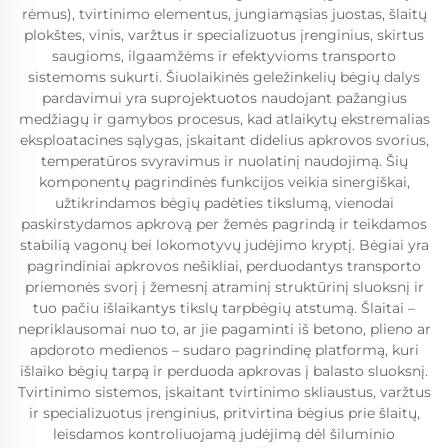
rėmus), tvirtinimo elementus, jungiamąsias juostas, šlaitų
plokštes, vinis, varžtus ir specializuotus įrenginius, skirtus
saugioms, ilgaamžėms ir efektyvioms transporto
sistemoms sukurti. Šiuolaikinės geležinkelių bėgių dalys
pardavimui yra suprojektuotos naudojant pažangius
medžiagų ir gamybos procesus, kad atlaikytų ekstremalias
eksploatacines sąlygas, įskaitant didelius apkrovos svorius,
temperatūros svyravimus ir nuolatinį naudojimą. Šių
komponentų pagrindinės funkcijos veikia sinergiškai,
užtikrindamos bėgių padėties tikslumą, vienodai
paskirstydamos apkrovą per žemės pagrindą ir teikdamos
stabilią vagonų bei lokomotyvų judėjimo kryptį. Bėgiai yra
pagrindiniai apkrovos nešikliai, perduodantys transporto
priemonės svorį į žemesnį atraminį struktūrinį sluoksnį ir
tuo pačiu išlaikantys tikslų tarpbėgių atstumą. Šlaitai –
nepriklausomai nuo to, ar jie pagaminti iš betono, plieno ar
apdoroto medienos – sudaro pagrindinę platformą, kuri
išlaiko bėgių tarpą ir perduoda apkrovas į balasto sluoksnį.
Tvirtinimo sistemos, įskaitant tvirtinimo skliaustus, varžtus
ir specializuotus įrenginius, pritvirtina bėgius prie šlaitų,
leisdamos kontroliuojamą judėjimą dėl šiluminio