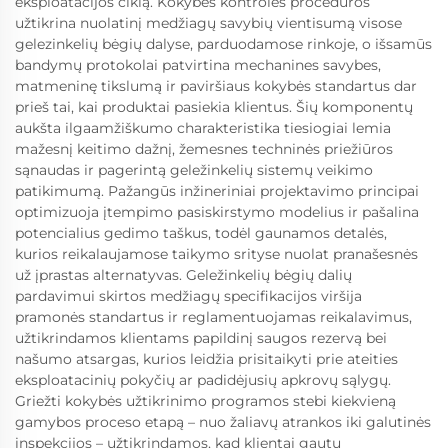
eksploatacijos ciklą. Kokybės kontrolės procedūros
užtikrina nuolatinį medžiagų savybių vientisumą visose
gelezinkelių bėgių dalyse, parduodamose rinkoje, o išsamūs
bandymų protokolai patvirtina mechanines savybes,
matmeninę tikslumą ir paviršiaus kokybės standartus dar
prieš tai, kai produktai pasiekia klientus. Šių komponentų
aukšta ilgaamžiškumo charakteristika tiesiogiai lemia
mažesnį keitimo dažnį, žemesnes techninės priežiūros
sąnaudas ir pagerintą geležinkelių sistemų veikimo
patikimumą. Pažangūs inžineriniai projektavimo principai
optimizuoja įtempimo pasiskirstymo modelius ir pašalina
potencialius gedimo taškus, todėl gaunamos detalės,
kurios reikalaujamose taikymo srityse nuolat pranašesnės
už įprastas alternatyvas. Geležinkelių bėgių dalių
pardavimui skirtos medžiagų specifikacijos viršija
pramonės standartus ir reglamentuojamas reikalavimus,
užtikrindamos klientams papildinį saugos rezervą bei
našumo atsargas, kurios leidžia prisitaikyti prie ateities
eksploatacinių pokyčių ar padidėjusių apkrovų sąlygų.
Griežti kokybės užtikrinimo programos stebi kiekvieną
gamybos proceso etapą – nuo žaliavų atrankos iki galutinės
inspekcijos – užtikrindamos, kad klientai gautų