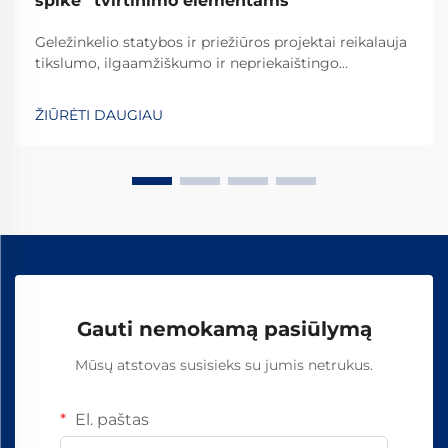
spike“ tvirtinimo elementams
Geležinkelio statybos ir priežiūros projektai reikalauja
tikslumo, ilgaamžiškumo ir nepriekaištingo
patikimumo kiekvieno naudojamo komponento. Tarp
svarbiausių elementų, tvirtinančių bėgius prie šпалų,
ŽIŪRĖTI DAUGIAU
apdailinti geležinkelio vinys išsiskiria kaip...
Gauti nemokamą pasiūlymą
Mūsų atstovas susisieks su jumis netrukus.
El. paštas