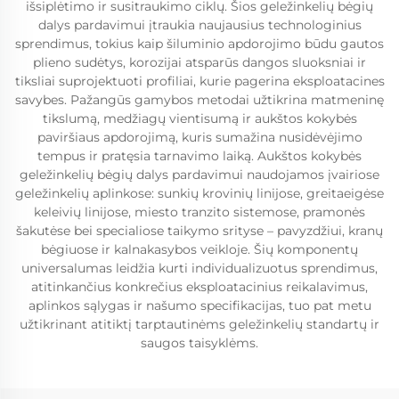
išsiplėtimo ir susitraukimo ciklų. Šios geležinkelių bėgių
dalys pardavimui įtraukia naujausius technologinius
sprendimus, tokius kaip šiluminio apdorojimo būdu gautos
plieno sudėtys, korozijai atsparūs dangos sluoksniai ir
tiksliai suprojektuoti profiliai, kurie pagerina eksploatacines
savybes. Pažangūs gamybos metodai užtikrina matmeninę
tikslumą, medžiagų vientisumą ir aukštos kokybės
paviršiaus apdorojimą, kuris sumažina nusidėvėjimo
tempus ir pratęsia tarnavimo laiką. Aukštos kokybės
geležinkelių bėgių dalys pardavimui naudojamos įvairiose
geležinkelių aplinkose: sunkių krovinių linijose, greitaeigėse
keleivių linijose, miesto tranzito sistemose, pramonės
šakutėse bei specialiose taikymo srityse – pavyzdžiui, kranų
bėgiuose ir kalnakasybos veikloje. Šių komponentų
universalumas leidžia kurti individualizuotus sprendimus,
atitinkančius konkrečius eksploatacinius reikalavimus,
aplinkos sąlygas ir našumo specifikacijas, tuo pat metu
užtikrinant atitiktį tarptautinėms geležinkelių standartų ir
saugos taisyklėms.