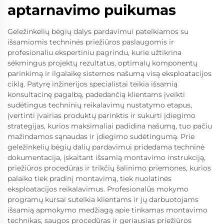
aptarnavimo puikumas
Geležinkelių bėgių dalys pardavimui pateikiamos su
išsamiomis techninės priežiūros paslaugomis ir
profesionaliu ekspertiniu pagrindu, kurie užtikrina
sėkmingus projektų rezultatus, optimalų komponentų
parinkimą ir ilgalaikę sistemos našumą visą eksploatacijos
ciklą. Patyrę inžinerijos specialistai teikia išsamią
konsultacinę pagalbą, padedančią klientams įveikti
sudėtingus techninių reikalavimų nustatymo etapus,
įvertinti įvairias produktų parinktis ir sukurti įdiegimo
strategijas, kurios maksimaliai padidina našumą, tuo pačiu
mažindamos sąnaudas ir įdiegimo sudėtingumą. Prie
geležinkelių bėgių dalių pardavimui pridedama techninė
dokumentacija, įskaitant išsamią montavimo instrukciją,
priežiūros procedūras ir trikčių šalinimo priemones, kurios
palaiko tiek pradinį montavimą, tiek nuolatinės
eksploatacijos reikalavimus. Profesionalūs mokymo
programų kursai suteikia klientams ir jų darbuotojams
išsamią apmokymo medžiagą apie tinkamas montavimo
technikas, saugos procedūras ir geriausias priežiūros