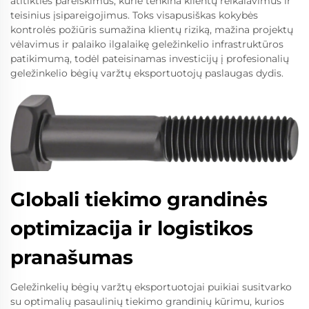
atitikties pareiškimus, kurie tenkina klientų reikalavimus ir
teisinius įsipareigojimus. Toks visapusiškas kokybės
kontrolės požiūris sumažina klientų riziką, mažina projektų
vėlavimus ir palaiko ilgalaikę geležinkelio infrastruktūros
patikimumą, todėl pateisinamas investicijų į profesionalių
geležinkelio bėgių varžtų eksportuotojų paslaugas dydis.
Globali tiekimo grandinės
optimizacija ir logistikos
pranašumas
Geležinkelių bėgių varžtų eksportuotojai puikiai susitvarko
su optimalių pasaulinių tiekimo grandinių kūrimu, kurios