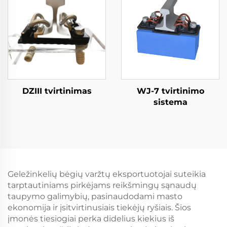
DZIII tvirtinimas
WJ-7 tvirtinimo
sistema
Geležinkelių bėgių varžtų eksportuotojai suteikia
tarptautiniams pirkėjams reikšmingų sąnaudų
taupymo galimybių, pasinaudodami masto
ekonomija ir įsitvirtinusiais tiekėjų ryšiais. Šios
įmonės tiesiogiai perka didelius kiekius iš