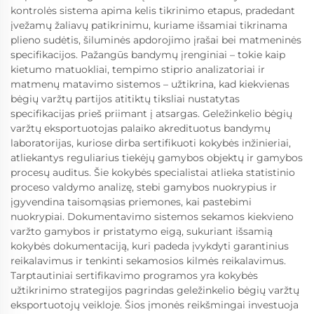
kontrolės sistema apima kelis tikrinimo etapus, pradedant
įvežamų žaliavų patikrinimu, kuriame išsamiai tikrinama
plieno sudėtis, šiluminės apdorojimo įrašai bei matmeninės
specifikacijos. Pažangūs bandymų įrenginiai – tokie kaip
kietumo matuokliai, tempimo stiprio analizatoriai ir
matmenų matavimo sistemos – užtikrina, kad kiekvienas
bėgių varžtų partijos atitiktų tiksliai nustatytas
specifikacijas prieš priimant į atsargas. Geležinkelio bėgių
varžtų eksportuotojas palaiko akredituotus bandymų
laboratorijas, kuriose dirba sertifikuoti kokybės inžinieriai,
atliekantys reguliarius tiekėjų gamybos objektų ir gamybos
procesų auditus. Šie kokybės specialistai atlieka statistinio
proceso valdymo analizę, stebi gamybos nuokrypius ir
įgyvendina taisomąsias priemones, kai pastebimi
nuokrypiai. Dokumentavimo sistemos sekamos kiekvieno
varžto gamybos ir pristatymo eigą, sukuriant išsamią
kokybės dokumentaciją, kuri padeda įvykdyti garantinius
reikalavimus ir tenkinti sekamosios kilmės reikalavimus.
Tarptautiniai sertifikavimo programos yra kokybės
užtikrinimo strategijos pagrindas geležinkelio bėgių varžtų
eksportuotojų veikloje. Šios įmonės reikšmingai investuoja