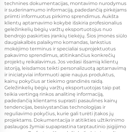
technines dokumentacijas, montavimo nurodymus
ir suderinamumo informaciją, padedančią pirkėjams
priimti informuotus pirkimo sprendimus. Aukšta
klientų aptarnavimo kokybė išskiria profesionalius
geležinkelių bėgių varžtų eksportuotojus nuo
bendrojo paskirties įrankių tiekėjų. Šios įmonės siūlo
daugiakalbės palaikymo komandas, lankstius
mokėjimo terminus ir specialiai suprojektuotus
pakavimo sprendimus, atitinkančius konkrečių
projektų reikalavimus. Jos vedasi išsamią klientų
istoriją, leisdamos teikti personalizuotą aptarnavimą
ir iniciatyviai informuoti apie naujus produktus,
kainų pokyčius ar tiekimo grandinės raidą.
Geležinkelių bėgių varžtų eksportuotojas taip pat
teikia vertingą rinkos analitinę informaciją,
padedančią klientams suprasti pasaulines kainų
tendencijas, besivystančias technologijas ir
reguliavimo pokyčius, kurie gali turėti įtakos jų
projektams. Dokumentacija ir atitikties užtikrinimo
paslaugos žymiai supaprastina tarptautinio įsigijimo