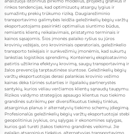
analizuoja istorinius pirkimo modelius, projektų grafikus ir
rinkos tendencijas, kad optimizuotų atsargų lygius ir
sumažintų prekių trūkumo riziką. Daugiarežiminio
transportavimo galimybės leidžia geležinkelių bėgių varžtų
eksportuotojams pasirinkti optimalius siuntimo būdus,
remiantis klientų reikalavimais, pristatymo terminais ir
kainos sąsajomis. Šios įmonės palaiko ryšius su jūros
krovinių vežėjais, oro krovininiais operatoriais, geležinkelio
transporto teikėjais ir sunkvežimių įmonėmis, kad sukurtų
lankstias logistikos sprendimų. Konteinerių eksploatavimo
patirtis užtikrina efektyvų krovimą, saugų transportavimą ir
žalos prevenciją tarptautinėse siuntose. Geležinkelių bėgių
varžtų eksportuotojas derasi palankias krovinio vežimo
kainas dėka tūrinės sutarties ir ilgalaikių partnerystės
santykių, kurios vėliau verčiamos klientų sąnaudų taupymu.
Rizikos valdymo strategijos apsaugo klientus nuo tiekimo
grandinės sutrikimų per diversifikuotus tiekėjų tinklus,
atsarginius planus ir alternatyvių tiekimo schemų įdiegimą.
Profesionalūs geležinkelių bėgių varžtų eksportuotojai stebi
geopolitinius įvykius, orų sąlygas ir ekonomines sąlygas,
kurios gali turėti įtakos tiekimo grandinės veikimui. Jie
palaiko atsarginius tiekėjus, alternatyvias transportavimo