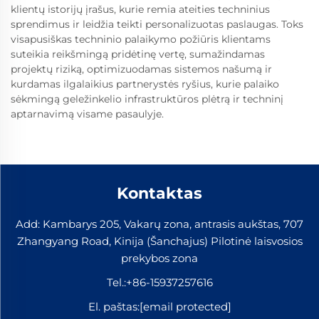
klientų istorijų įrašus, kurie remia ateities techninius
sprendimus ir leidžia teikti personalizuotas paslaugas. Toks
visapusiškas techninio palaikymo požiūris klientams
suteikia reikšmingą pridėtinę vertę, sumažindamas
projektų riziką, optimizuodamas sistemos našumą ir
kurdamas ilgalaikius partnerystės ryšius, kurie palaiko
sėkmingą geležinkelio infrastruktūros plėtrą ir techninį
aptarnavimą visame pasaulyje.
Kontaktas
Add: Kambarys 205, Vakarų zona, antrasis aukštas, 707
Zhangyang Road, Kinija (Šanchajus) Pilotinė laisvosios
prekybos zona
Tel.:
+86-15937257616
El. paštas:
[email protected]