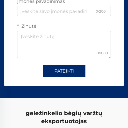
Įmonės pavadinimas
0/200
Žinutė
0/1000
PATEIKTI
geležinkelio bėgių varžtų
eksportuotojas