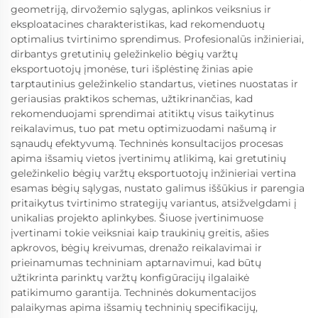
geometriją, dirvožemio sąlygas, aplinkos veiksnius ir
eksploatacines charakteristikas, kad rekomenduotų
optimalius tvirtinimo sprendimus. Profesionalūs inžinieriai,
dirbantys gretutinių geležinkelio bėgių varžtų
eksportuotojų įmonėse, turi išplėstinę žinias apie
tarptautinius geležinkelio standartus, vietines nuostatas ir
geriausias praktikos schemas, užtikrinančias, kad
rekomenduojami sprendimai atitiktų visus taikytinus
reikalavimus, tuo pat metu optimizuodami našumą ir
sąnaudų efektyvumą. Techninės konsultacijos procesas
apima išsamių vietos įvertinimų atlikimą, kai gretutinių
geležinkelio bėgių varžtų eksportuotojų inžinieriai vertina
esamas bėgių sąlygas, nustato galimus iššūkius ir parengia
pritaikytus tvirtinimo strategijų variantus, atsižvelgdami į
unikalias projekto aplinkybes. Šiuose įvertinimuose
įvertinami tokie veiksniai kaip traukinių greitis, ašies
apkrovos, bėgių kreivumas, drenažo reikalavimai ir
prieinamumas techniniam aptarnavimui, kad būtų
užtikrinta parinktų varžtų konfigūracijų ilgalaikė
patikimumo garantija. Techninės dokumentacijos
palaikymas apima išsamių techninių specifikacijų,