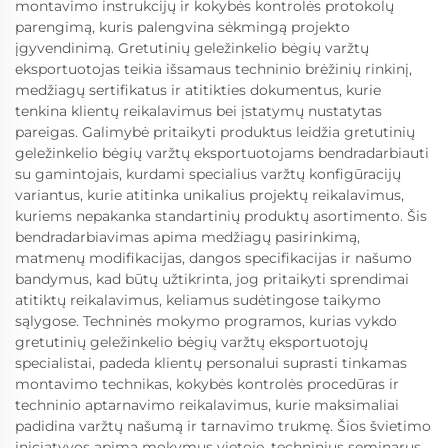
montavimo instrukcijų ir kokybės kontrolės protokolų
parengimą, kuris palengvina sėkmingą projekto
įgyvendinimą. Gretutinių geležinkelio bėgių varžtų
eksportuotojas teikia išsamaus techninio brėžinių rinkinį,
medžiagų sertifikatus ir atitikties dokumentus, kurie
tenkina klientų reikalavimus bei įstatymų nustatytas
pareigas. Galimybė pritaikyti produktus leidžia gretutinių
geležinkelio bėgių varžtų eksportuotojams bendradarbiauti
su gamintojais, kurdami specialius varžtų konfigūracijų
variantus, kurie atitinka unikalius projektų reikalavimus,
kuriems nepakanka standartinių produktų asortimento. Šis
bendradarbiavimas apima medžiagų pasirinkimą,
matmenų modifikacijas, dangos specifikacijas ir našumo
bandymus, kad būtų užtikrinta, jog pritaikyti sprendimai
atitiktų reikalavimus, keliamus sudėtingose taikymo
sąlygose. Techninės mokymo programos, kurias vykdo
gretutinių geležinkelio bėgių varžtų eksportuotojų
specialistai, padeda klientų personalui suprasti tinkamas
montavimo technikas, kokybės kontrolės procedūras ir
techninio aptarnavimo reikalavimus, kurie maksimaliai
padidina varžtų našumą ir tarnavimo trukmę. Šios švietimo
iniciatyvos apima mokymus vietoje, techninius seminarus