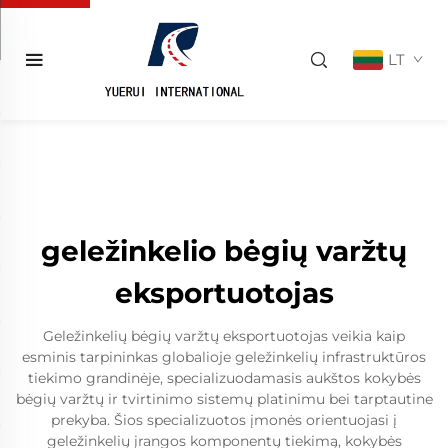
LT
geležinkelio bėgių varžtų
eksportuotojas
Geležinkelių bėgių varžtų eksportuotojas veikia kaip
esminis tarpininkas globalioje geležinkelių infrastruktūros
tiekimo grandinėje, specializuodamasis aukštos kokybės
bėgių varžtų ir tvirtinimo sistemų platinimu bei tarptautine
prekyba. Šios specializuotos įmonės orientuojasi į
geležinkelių įrangos komponentų tiekimą, kokybės