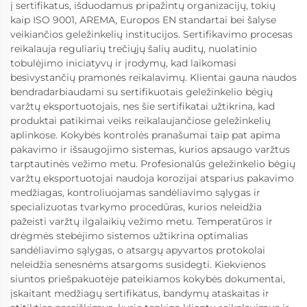
į sertifikatus, išduodamus pripažintų organizacijų, tokių
kaip ISO 9001, AREMA, Europos EN standartai bei šalyse
veikiančios geležinkelių institucijos. Sertifikavimo procesas
reikalauja reguliarių trečiųjų šalių auditų, nuolatinio
tobulėjimo iniciatyvų ir įrodymų, kad laikomasi
besivystančių pramonės reikalavimų. Klientai gauna naudos
bendradarbiaudami su sertifikuotais geležinkelio bėgių
varžtų eksportuotojais, nes šie sertifikatai užtikrina, kad
produktai patikimai veiks reikalaujančiose geležinkelių
aplinkose. Kokybės kontrolės pranašumai taip pat apima
pakavimo ir išsaugojimo sistemas, kurios apsaugo varžtus
tarptautinės vežimo metu. Profesionalūs geležinkelio bėgių
varžtų eksportuotojai naudoja korozijai atsparius pakavimo
medžiagas, kontroliuojamas sandėliavimo sąlygas ir
specializuotas tvarkymo procedūras, kurios neleidžia
pažeisti varžtų ilgalaikių vežimo metu. Temperatūros ir
drėgmės stebėjimo sistemos užtikrina optimalias
sandėliavimo sąlygas, o atsargų apyvartos protokolai
neleidžia senesnėms atsargoms susidegti. Kiekvienos
siuntos priešpakuotėje pateikiamos kokybės dokumentai,
įskaitant medžiagų sertifikatus, bandymų ataskaitas ir