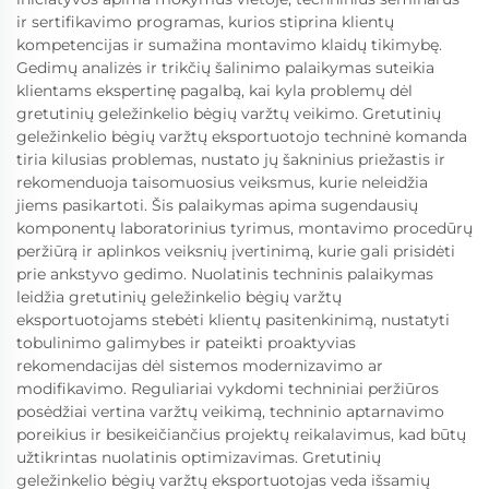
ir sertifikavimo programas, kurios stiprina klientų
kompetencijas ir sumažina montavimo klaidų tikimybę.
Gedimų analizės ir trikčių šalinimo palaikymas suteikia
klientams ekspertinę pagalbą, kai kyla problemų dėl
gretutinių geležinkelio bėgių varžtų veikimo. Gretutinių
geležinkelio bėgių varžtų eksportuotojo techninė komanda
tiria kilusias problemas, nustato jų šakninius priežastis ir
rekomenduoja taisomuosius veiksmus, kurie neleidžia
jiems pasikartoti. Šis palaikymas apima sugendausių
komponentų laboratorinius tyrimus, montavimo procedūrų
peržiūrą ir aplinkos veiksnių įvertinimą, kurie gali prisidėti
prie ankstyvo gedimo. Nuolatinis techninis palaikymas
leidžia gretutinių geležinkelio bėgių varžtų
eksportuotojams stebėti klientų pasitenkinimą, nustatyti
tobulinimo galimybes ir pateikti proaktyvias
rekomendacijas dėl sistemos modernizavimo ar
modifikavimo. Reguliariai vykdomi techniniai peržiūros
posėdžiai vertina varžtų veikimą, techninio aptarnavimo
poreikius ir besikeičiančius projektų reikalavimus, kad būtų
užtikrintas nuolatinis optimizavimas. Gretutinių
geležinkelio bėgių varžtų eksportuotojas veda išsamių