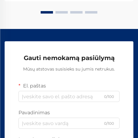
komponentai, kurie...
Gauti nemokamą pasiūlymą
Mūsų atstovas susisieks su jumis netrukus.
El. paštas
0/100
Pavadinimas
0/100