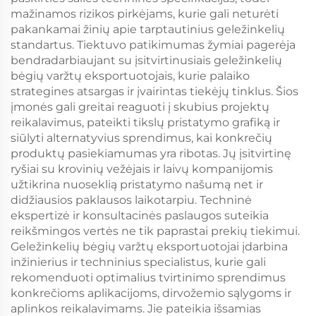
mažinamos rizikos pirkėjams, kurie gali neturėti
pakankamai žinių apie tarptautinius geležinkelių
standartus. Tiektuvo patikimumas žymiai pagerėja
bendradarbiaujant su įsitvirtinusiais geležinkelių
bėgių varžtų eksportuotojais, kurie palaiko
strategines atsargas ir įvairintas tiekėjų tinklus. Šios
įmonės gali greitai reaguoti į skubius projektų
reikalavimus, pateikti tikslų pristatymo grafiką ir
siūlyti alternatyvius sprendimus, kai konkrečių
produktų pasiekiamumas yra ribotas. Jų įsitvirtinę
ryšiai su krovinių vežėjais ir laivų kompanijomis
užtikrina nuoseklią pristatymo našumą net ir
didžiausios paklausos laikotarpiu. Techninė
ekspertizė ir konsultacinės paslaugos suteikia
reikšmingos vertės ne tik paprastai prekių tiekimui.
Geležinkelių bėgių varžtų eksportuotojai įdarbina
inžinierius ir techninius specialistus, kurie gali
rekomenduoti optimalius tvirtinimo sprendimus
konkrečioms aplikacijoms, dirvožemio sąlygoms ir
aplinkos reikalavimams. Jie pateikia išsamias