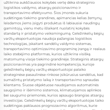
užtikrina aukščiausios kokybės vertę dėka strateginio
logistikos valdymo, atsargų pozicionavimo ir
transportavimo efektyvumo. Šios įmonės sukuria
sudėtingas tiekimo grandines, apimancias kelias žemynų,
leisdamos jiems įsigyti produktus iš labiausiai naudingų
gamintojų, vienu metu išlaikant nuolatinį kokybės
standartą ir pristatymo veiksmingumą. Geležinkelių bėgių
varžtų eksportuotojas naudoja pažangias logistikos
technologijas, įskaitant sandėlių valdymo sistemas,
transportavimo optimizavimo programinę įrangą ir realaus
laiko stebėjimo platformas, kurios užtikrina visišką
matomumą visoje tiekimo grandinėje. Strateginis atsargų
pozicionavimas yra pagrindinė kompetencija, kurioje
geležinkelių bėgių varžtų eksportuotojai palaiko
strateginėse pasaulinėse rinkose įsikūrusius sandėlius, kad
sumažintų pristatymo laiką ir transportavimo sąnaudas
klientams. Šiuose objektuose naudojamos automatinės
saugojimo ir išėmimo sistemos, klimatuojamos aplinkos
bei saugumo priemonės, kurios apsaugo brangias atsargų
investicijas. Geležinkelių bėgių varžtų eksportuotojas taiko
sudėtingas paklausos prognozavimo algoritmus, kurie