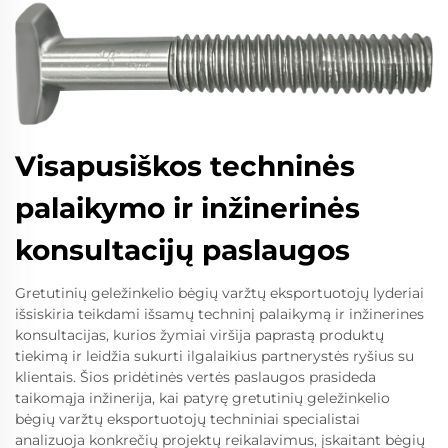
Visapusiškos techninės
palaikymo ir inžinerinės
konsultacijų paslaugos
Gretutinių geležinkelio bėgių varžtų eksportuotojų lyderiai
išsiskiria teikdami išsamų techninį palaikymą ir inžinerines
konsultacijas, kurios žymiai viršija paprastą produktų
tiekimą ir leidžia sukurti ilgalaikius partnerystės ryšius su
klientais. Šios pridėtinės vertės paslaugos prasideda
taikomąja inžinerija, kai patyrę gretutinių geležinkelio
bėgių varžtų eksportuotojų techniniai specialistai
analizuoja konkrečių projektų reikalavimus, įskaitant bėgių