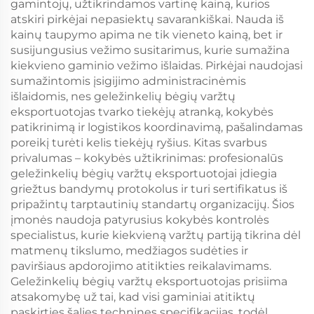
gamintojų, užtikrindamos vartinę kainą, kurios
atskiri pirkėjai nepasiektų savarankiškai. Nauda iš
kainų taupymo apima ne tik vieneto kainą, bet ir
susijungusius vežimo susitarimus, kurie sumažina
kiekvieno gaminio vežimo išlaidas. Pirkėjai naudojasi
sumažintomis įsigijimo administracinėmis
išlaidomis, nes geležinkelių bėgių varžtų
eksportuotojas tvarko tiekėjų atranką, kokybės
patikrinimą ir logistikos koordinavimą, pašalindamas
poreikį turėti kelis tiekėjų ryšius. Kitas svarbus
privalumas – kokybės užtikrinimas: profesionalūs
geležinkelių bėgių varžtų eksportuotojai įdiegia
griežtus bandymų protokolus ir turi sertifikatus iš
pripažintų tarptautinių standartų organizacijų. Šios
įmonės naudoja patyrusius kokybės kontrolės
specialistus, kurie kiekvieną varžtų partiją tikrina dėl
matmenų tikslumo, medžiagos sudėties ir
paviršiaus apdorojimo atitikties reikalavimams.
Geležinkelių bėgių varžtų eksportuotojas prisiima
atsakomybę už tai, kad visi gaminiai atitiktų
paskirties šalies technines specifikacijas, todėl