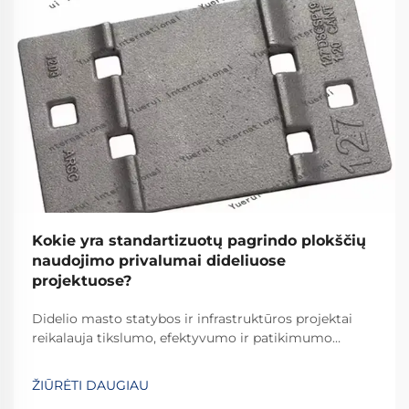
Kokie yra standartizuotų pagrindo plokščių
naudojimo privalumai dideliuose
projektuose?
Didelio masto statybos ir infrastruktūros projektai
reikalauja tikslumo, efektyvumo ir patikimumo
kiekviename vystymosi etape. Tarp pagrindinių
elementų, kurie užtikrina projekto sėkmę, išsiskiria
ŽIŪRĖTI DAUGIAU
standartizuotos pagrindo plokštės kaip esminiai