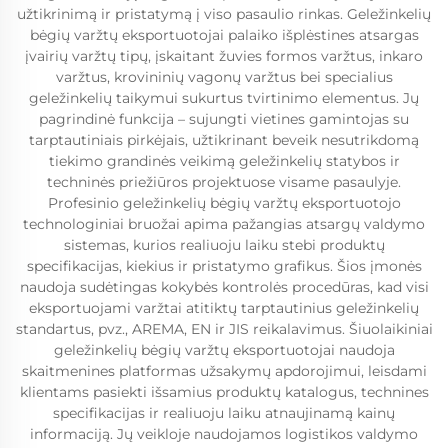
užtikrinimą ir pristatymą į viso pasaulio rinkas. Geležinkelių
bėgių varžtų eksportuotojai palaiko išplėstines atsargas
įvairių varžtų tipų, įskaitant žuvies formos varžtus, inkaro
varžtus, krovininių vagonų varžtus bei specialius
geležinkelių taikymui sukurtus tvirtinimo elementus. Jų
pagrindinė funkcija – sujungti vietines gamintojas su
tarptautiniais pirkėjais, užtikrinant beveik nesutrikdomą
tiekimo grandinės veikimą geležinkelių statybos ir
techninės priežiūros projektuose visame pasaulyje.
Profesinio geležinkelių bėgių varžtų eksportuotojo
technologiniai bruožai apima pažangias atsargų valdymo
sistemas, kurios realiuoju laiku stebi produktų
specifikacijas, kiekius ir pristatymo grafikus. Šios įmonės
naudoja sudėtingas kokybės kontrolės procedūras, kad visi
eksportuojami varžtai atitiktų tarptautinius geležinkelių
standartus, pvz., AREMA, EN ir JIS reikalavimus. Šiuolaikiniai
geležinkelių bėgių varžtų eksportuotojai naudoja
skaitmenines platformas užsakymų apdorojimui, leisdami
klientams pasiekti išsamius produktų katalogus, technines
specifikacijas ir realiuoju laiku atnaujinamą kainų
informaciją. Jų veikloje naudojamos logistikos valdymo