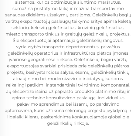
sistemos, kurios optimizuoja siuntimo maršrutus,
sumažina pristatymo laiką ir mažina transportavimo
sąnaudas didelėms užsakymų partijoms. Geležinkelių bėgių
varžtų eksportuotojų paslaugų taikymo sritys apima keletą
sektorių: keleivių geležinkelius, krovinių geležinkelius,
miesto transporto tinklus ir greitųjų geležinkelių projektus.
Šie eksportuotojai aptarnauja geležinkelių rangovus,
vyriausybės transporto departamentus, privačius
geležinkelių operatorius ir infrastruktūros plėtros įmones
įvairiose geografinėse rinkose. Geležinkelių bėgių varžtų
eksportuotojas svarbiai prisideda prie geležinkelių plėtros
projektų besivystančiose šalyse, esamų geležinkelių tinklų
atnaujinimo bei modernizavimo iniciatyvų, kurioms
reikalingi patikimi ir standartiniai tvirtinimo komponentai.
Jų ekspertizė išeina už paprasto produkto platinimo ribų ir
apima techninę konsultavimo paslaugą, individualius
pakavimo sprendimus bei išsamų po pardavimo
aptarnavimą, kuris užtikrina sėkmingą projekto įvykdymą ir
ilgalaikį klientų pasitenkinimą konkuruojamoje globalioje
geležinkelių rinkoje.