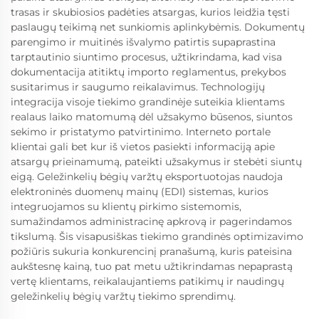
trasas ir skubiosios padėties atsargas, kurios leidžia tęsti
paslaugų teikimą net sunkiomis aplinkybėmis. Dokumentų
parengimo ir muitinės išvalymo patirtis supaprastina
tarptautinio siuntimo procesus, užtikrindama, kad visa
dokumentacija atitiktų importo reglamentus, prekybos
susitarimus ir saugumo reikalavimus. Technologijų
integracija visoje tiekimo grandinėje suteikia klientams
realaus laiko matomumą dėl užsakymo būsenos, siuntos
sekimo ir pristatymo patvirtinimo. Interneto portale
klientai gali bet kur iš vietos pasiekti informaciją apie
atsargų prieinamumą, pateikti užsakymus ir stebėti siuntų
eigą. Geležinkelių bėgių varžtų eksportuotojas naudoja
elektroninės duomenų mainų (EDI) sistemas, kurios
integruojamos su klientų pirkimo sistemomis,
sumažindamos administracinę apkrovą ir pagerindamos
tikslumą. Šis visapusiškas tiekimo grandinės optimizavimo
požiūris sukuria konkurencinį pranašumą, kuris pateisina
aukštesnę kainą, tuo pat metu užtikrindamas nepaprastą
vertę klientams, reikalaujantiems patikimų ir naudingų
geležinkelių bėgių varžtų tiekimo sprendimų.