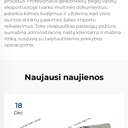
procesus. Profesionalūs geležinkelių bėgių varžtų
eksportuotojai tvarko muitinės dokumentus,
pateikia kilmės liudijimus ir užtikrina, kad visos
siuntos atitiktų paskirties šalies importo
reikalavimus. Toks visapusiškas paslaugų požiūris
sumažina administracinę naštą klientams ir mažina
riziką, susijusią su tarptautinėmis prekybos
operacijomis.
Naujausi naujienos
18
Dec