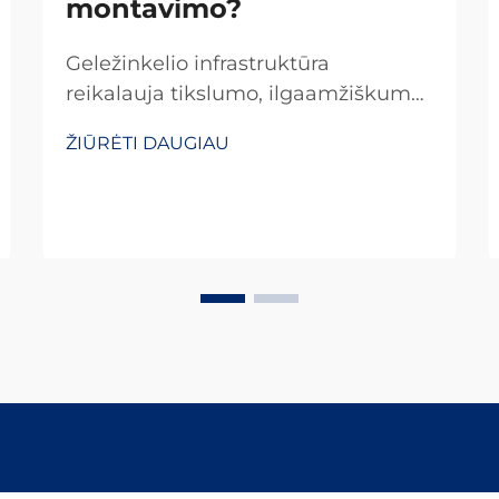
montavimo?
Geležinkelio infrastruktūra
reikalauja tikslumo, ilgaamžiškumo
ir veiksmingumo kiekviename
ŽIŪRĖTI DAUGIAU
lygmenyje, ypač kai kalba eina apie
tokias svarbias sudedamąsias dalis
kaip persijungimai. Geležinkelio
persijungimo pagrindo plokštės yra
pagrindiniai elementai,
užtikrinantys tinkamą bėgių
išdėstymą, apkrovos skirstymą ir
tvirtą tvirtinimą prie balasto.