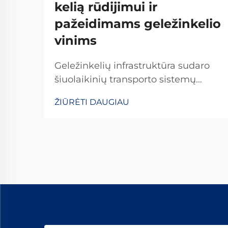
kelią rūdijimui ir
pažeidimams geležinkelio
vinims
Geležinkelių infrastruktūra sudaro
šiuolaikinių transporto sistemų
pagrindą, kasdien perveždama
ŽIŪRĖTI DAUGIAU
milijonus tonų krovinių ir keleivių
tarp didelių atstumų. Tarp
svarbiausių komponentų,
užtikrinančių bėgių stabilumą ir
saugą, riedėjimo bėgių vinčių
vaidmuo yra neabejotinai esminis...