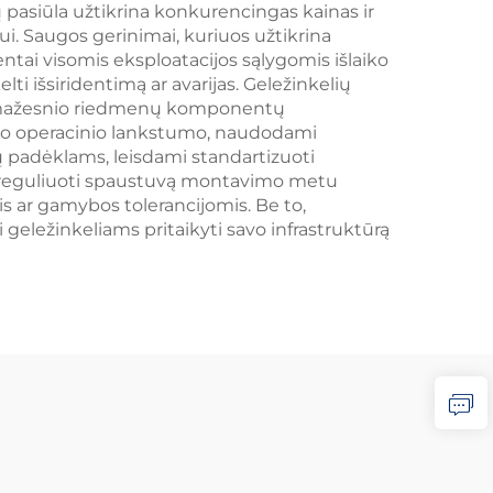
 pasiūla užtikrina konkurencingas kainas ir
. Saugos gerinimai, kuriuos užtikrina
entai visomis eksploatacijos sąlygomis išlaiko
ti išsiridentimą ar avarijas. Geležinkelių
os, mažesnio riedmenų komponentų
into operacinio lankstumo, naudodami
ių padėklams, leisdami standartizuoti
bė reguliuoti spaustuvą montavimo metu
is ar gamybos tolerancijomis. Be to,
geležinkeliams pritaikyti savo infrastruktūrą