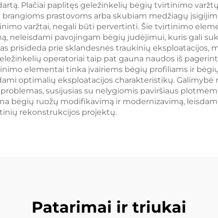
tą. Plačiai paplitęs geležinkelių bėgių tvirtinimo varžtų
i brangioms prastovoms arba skubiam medžiagų įsigijimui
imo varžtai, negali būti pervertinti. Šie tvirtinimo elem
ą, neleisdami pavojingam bėgių judėjimui, kuris gali sukel
mas prisideda prie sklandesnės traukinių eksploatacij
Geležinkelių operatoriai taip pat gauna naudos iš pager
rtinimo elementai tinka įvairiems bėgių profiliams ir bėg
sdami optimalių eksploatacijos charakteristikų. Galimy
a problemas, susijusias su nelygiomis paviršiaus plotmėm
ina bėgių ruožų modifikavimą ir modernizavimą, leisdami 
nių rekonstrukcijos projektų.
Patarimai ir triukai