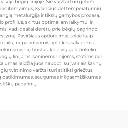
soje bėgių linijoje. Šie varžtai turi gebėti
gines įtempimus, kylančius dėl temperatūrinių
žangią metalurgiją ir tikslų gamybos procesą.
o profilius, skirtus optimaliam laikymui ir
is, kad idealiai derėtų prie bėgių pagrindo
irstymą. Paviršiaus apdorojimai, tokie kaip
mo laiką nepalankiomis aplinkos sąlygomis.
nkių krovinių tinklus, keleivių geležinkelio
bėgių linijoms, šoninėms linijoms, stotims bei
salumas leidžia juos naudoti su įvairiais šaknų
tvirtinimo varžtai turi atitikti griežtus
 jų patikimumas, saugumas ir ilgaamžiškumas
rofiškų padarinių.