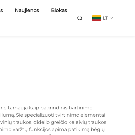
as
Naujienos
Blokas
LT
ie tarnauja kaip pagrindinis tvirtinimo
bilumą. Šie specializuoti tvirtinimo elementai
inių traukos, didelio greičio keleivių traukos
rtinimo varžtų funkcijos apima patikimą bėgių