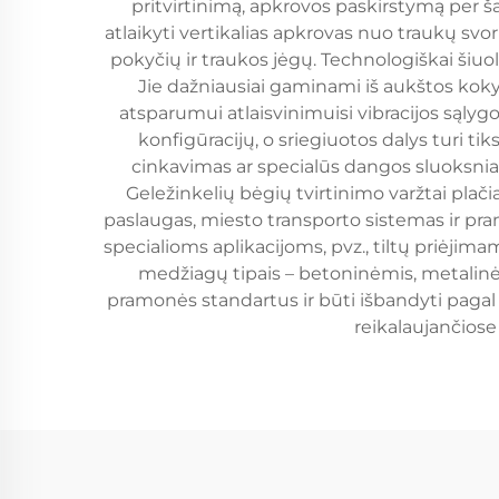
pritvirtinimą, apkrovos paskirstymą per šak
atlaikyti vertikalias apkrovas nuo traukų sv
pokyčių ir traukos jėgų. Technologiškai šiuo
Jie dažniausiai gaminami iš aukštos kokybė
atsparumui atlaisvinimuisi vibracijos sąly
konfigūracijų, o sriegiuotos dalys turi ti
cinkavimas ar specialūs dangos sluoksniai
Geležinkelių bėgių tvirtinimo varžtai plači
paslaugas, miesto transporto sistemas ir pram
specialioms aplikacijoms, pvz., tiltų priėjima
medžiagų tipais – betoninėmis, metalinėm
pramonės standartus ir būti išbandyti paga
reikalaujančiose 