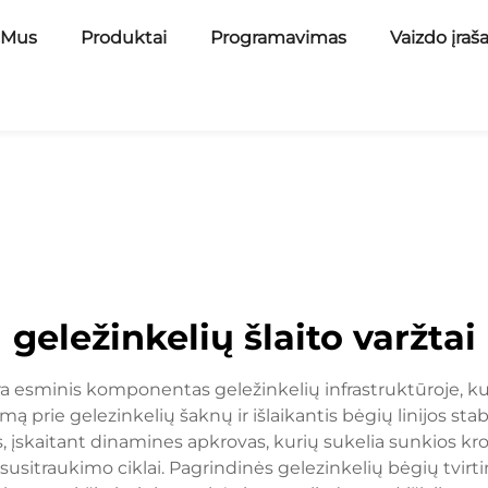
 Mus
Produktai
Programavimas
Vaizdo įraš
geležinkelių šlaito varžtai
yra esminis komponentas geležinkelių infrastruktūroje, kur
ą prie gelezinkelių šaknų ir išlaikantis bėgių linijos sta
s, įskaitant dinamines apkrovas, kurių sukelia sunkios krov
r susitraukimo ciklai. Pagrindinės gelezinkelių bėgių tvi