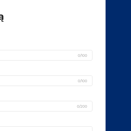
ą
0/100
0/100
0/200