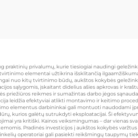
ug praktinių privalumų, kurie tiesiogiai naudingi geležin
 tvirtinimo elementai užtikrina išsklitančią ilgaamžiškum
gai nuo kitų tvirtinimo būdų, aukštos kokybės geležinkeli
ijos sąlygomis, įskaitant didelius ašies apkrovas ir kraš
 priežiūros reikmes ir sumažintas darbo jėgos sąnaudas
cija leidžia efektyviai atlikti montavimo ir keitimo proc
rtinimo elementus darbininkai gali montuoti naudodami įpra
ūrų, kurios galėtų sutrukdyti eksploatacijai. Ši efekty
bojimai yra kritiški. Kainos veiksmingumas – dar vienas sv
temomis. Pradinės investicijos į aukštos kokybės varžtus a
žinkelių operatoriai gali pasiekti reikšmingų taupymų ti