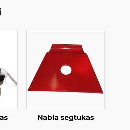
i
mas
Nabla segtukas