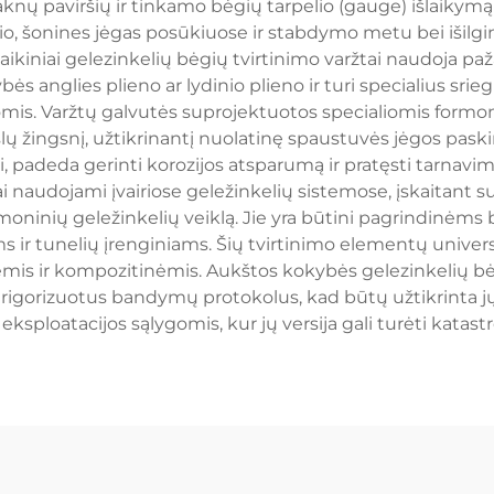
nų paviršių ir tinkamo bėgių tarpelio (gauge) išlaikymą vi
orio, šonines jėgas posūkiuose ir stabdymo metu bei išil
laikiniai gelezinkelių bėgių tvirtinimo varžtai naudoja pa
s anglies plieno ar lydinio plieno ir turi specialius sriegi
gomis. Varžtų galvutės suprojektuotos specialiomis formom
kslų žingsnį, užtikrinantį nuolatinę spaustuvės jėgos pask
, padeda gerinti korozijos atsparumą ir pratęsti tarnavi
ai naudojami įvairiose geležinkelių sistemose, įskaitant su
oninių geležinkelių veiklą. Jie yra būtini pagrindinėms 
ms ir tunelių įrenginiams. Šių tvirtinimo elementų univer
is ir kompozitinėmis. Aukštos kokybės gelezinkelių bėgių 
l rigorizuotus bandymų protokolus, kad būtų užtikrinta
eksploatacijos sąlygomis, kur jų versija gali turėti katast