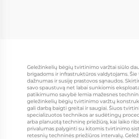
Geležinkelių bėgių tvirtinimo varžtai siūlo da
brigadoms ir infrastruktūros valdytojams. Šie
dažnumas ir susiję prastovos sąnaudos. Skirtin
savo spaustuvą net labai sunkiomis eksploatac
patikimumo savybė lemia mažesnes techninės
geležinkelių bėgių tvirtinimo varžtų konstruk
gali darbą baigti greitai ir saugiai. Šiuos tvi
specializuotos technikos ar sudėtingų proced
arba planuotą techninę priežiūrą, kai laiko ri
privalumas palyginti su kitomis tvirtinimo sis
retesnių techninės priežiūros intervalų. Gele