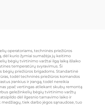
kelių operatoriams, techninės priežiūros
ą, dėl kurio žymiai sumažėja jų keitimo
ų bėgių tvirtinimo varžtai ilgą laiką išlaiko
tutines temperatūrų svyravimus. Ši
 bėgių priežiūros brigadoms. Standartinė
edūras, todėl techninės priežiūros komandos
stus įrankius ir įrangą, todėl nereikia
vumas ypač vertingas atliekant skubų remontą
arbus geležinkelių bėgių tvirtinimo varžtų
tsipildo dėl ilgesnio tarnavimo laiko ir
ek medžiagų, tiek darbo jėgos sąnaudose, tuo