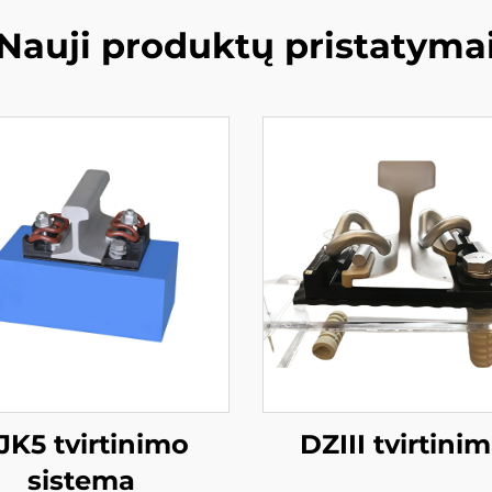
Nauji produktų pristatyma
JK5 tvirtinimo
DZIII tvirtini
sistema