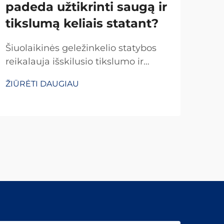
padeda užtikrinti saugą ir
yra 
tikslumą keliais statant?
grei
ŽIŪ
pag
Šiuolaikinės geležinkelio statybos
nuok
reikalauja išskilusio tikslumo ir
virš
nejudančių saugos standartų, kad
kata
ŽIŪRĖTI DAUGIAU
būtų užtikrintos patikimos
Tik
transporto tinklų veikla. Sėkmingų
ploči
kelių statybos pagrindas yra
specializuotų geležinkelio įrankių
tinkamas pasirinkimas ir taikymas...