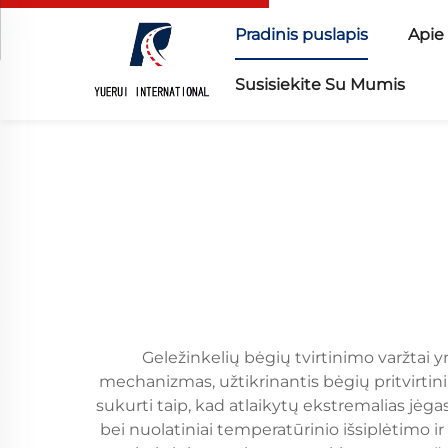
Pradinis puslapis
Apie
Susisiekite Su Mumis
Geležinkelių bėgių tvirtinimo varžtai 
mechanizmas, užtikrinantis bėgių pritvirtinim
sukurti taip, kad atlaikytų ekstremalias jėga
bei nuolatiniai temperatūrinio išsiplėtimo i