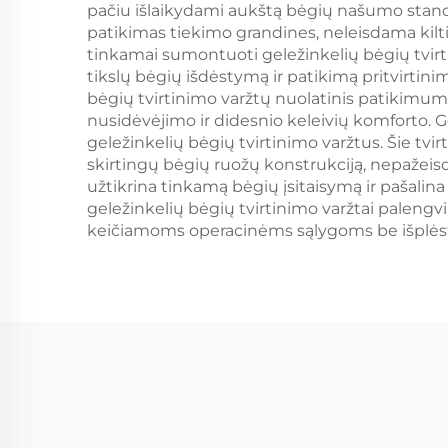
pačiu išlaikydami aukštą bėgių našumo standar
patikimas tiekimo grandines, neleisdama kilt
tinkamai sumontuoti geležinkelių bėgių tvirtin
tikslų bėgių išdėstymą ir patikimą pritvirtinim
bėgių tvirtinimo varžtų nuolatinis patikimu
nusidėvėjimo ir didesnio keleivių komforto. 
geležinkelių bėgių tvirtinimo varžtus. Šie tvi
skirtingų bėgių ruožų konstrukciją, nepažei
užtikrina tinkamą bėgių įsitaisymą ir pašalin
geležinkelių bėgių tvirtinimo varžtai palengv
keičiamoms operacinėms sąlygoms be išplėsti