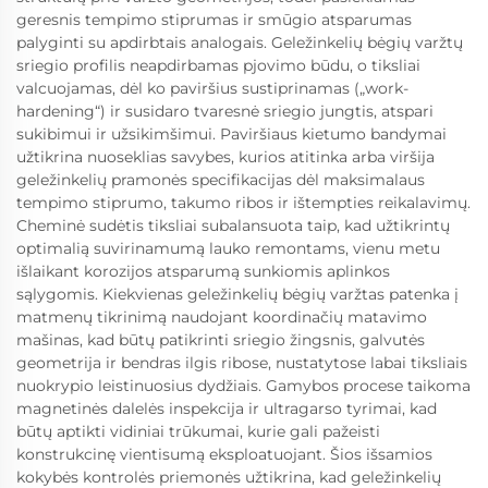
geresnis tempimo stiprumas ir smūgio atsparumas
palyginti su apdirbtais analogais. Geležinkelių bėgių varžtų
sriegio profilis neapdirbamas pjovimo būdu, o tiksliai
valcuojamas, dėl ko paviršius sustiprinamas („work-
hardening“) ir susidaro tvaresnė sriegio jungtis, atspari
sukibimui ir užsikimšimui. Paviršiaus kietumo bandymai
užtikrina nuoseklias savybes, kurios atitinka arba viršija
geležinkelių pramonės specifikacijas dėl maksimalaus
tempimo stiprumo, takumo ribos ir ištempties reikalavimų.
Cheminė sudėtis tiksliai subalansuota taip, kad užtikrintų
optimalią suvirinamumą lauko remontams, vienu metu
išlaikant korozijos atsparumą sunkiomis aplinkos
sąlygomis. Kiekvienas geležinkelių bėgių varžtas patenka į
matmenų tikrinimą naudojant koordinačių matavimo
mašinas, kad būtų patikrinti sriegio žingsnis, galvutės
geometrija ir bendras ilgis ribose, nustatytose labai tiksliais
nuokrypio leistinuosius dydžiais. Gamybos procese taikoma
magnetinės dalelės inspekcija ir ultragarso tyrimai, kad
būtų aptikti vidiniai trūkumai, kurie gali pažeisti
konstrukcinę vientisumą eksploatuojant. Šios išsamios
kokybės kontrolės priemonės užtikrina, kad geležinkelių