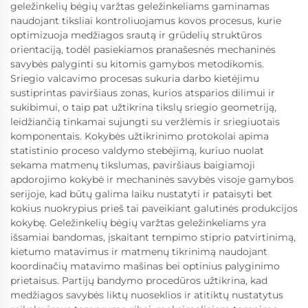
geležinkelių bėgių varžtas geležinkeliams gaminamas
naudojant tiksliai kontroliuojamus kovos procesus, kurie
optimizuoja medžiagos srautą ir grūdelių struktūros
orientaciją, todėl pasiekiamos pranašesnės mechaninės
savybės palyginti su kitomis gamybos metodikomis.
Sriegio valcavimo procesas sukuria darbo kietėjimu
sustiprintas paviršiaus zonas, kurios atsparios dilimui ir
sukibimui, o taip pat užtikrina tikslų sriegio geometriją,
leidžiančią tinkamai sujungti su veržlėmis ir sriegiuotais
komponentais. Kokybės užtikrinimo protokolai apima
statistinio proceso valdymo stebėjimą, kuriuo nuolat
sekama matmenų tikslumas, paviršiaus baigiamoji
apdorojimo kokybė ir mechaninės savybės visoje gamybos
serijoje, kad būtų galima laiku nustatyti ir pataisyti bet
kokius nuokrypius prieš tai paveikiant galutinės produkcijos
kokybę. Geležinkelių bėgių varžtas geležinkeliams yra
išsamiai bandomas, įskaitant tempimo stiprio patvirtinimą,
kietumo matavimus ir matmenų tikrinimą naudojant
koordinačių matavimo mašinas bei optinius palyginimo
prietaisus. Partijų bandymo procedūros užtikrina, kad
medžiagos savybės liktų nuoseklios ir atitiktų nustatytus