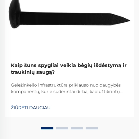
Kaip šuns spygliai veikia bėgių išdėstymą ir
traukinių saugą?
Geležinkelio infrastruktūra priklauso nuo daugybės
komponentų, kurie suderintai dirba, kad užtikrintų
saugias ir efektyvias traukinių veiklas. Tarp šių svarbių
elementų, šuns kablį sudaro vienas pagrindinių, tačiau
ŽIŪRĖTI DAUGIAU
dažnai nepakankamai vertinamų tvirtinimo sistemų,
kurios...