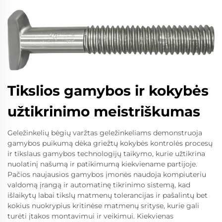
Tikslios gamybos ir kokybės
užtikrinimo meistriškumas
Geležinkelių bėgių varžtas geležinkeliams demonstruoja
gamybos puikumą dėka griežtų kokybės kontrolės procesų
ir tikslaus gamybos technologijų taikymo, kurie užtikrina
nuolatinį našumą ir patikimumą kiekviename partijoje.
Pačios naujausios gamybos įmonės naudoja kompiuteriu
valdomą įrangą ir automatinę tikrinimo sistemą, kad
išlaikytų labai tikslų matmenų tolerancijas ir pašalintų bet
kokius nuokrypius kritinėse matmenų srityse, kurie gali
turėti įtakos montavimui ir veikimui. Kiekvienas