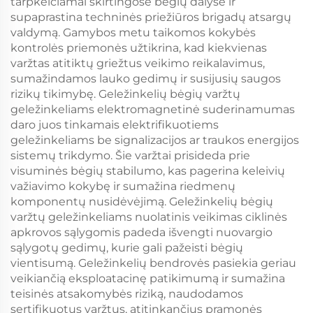
tarpkeičiamai skirtingose bėgių dalyse ir
supaprastina techninės priežiūros brigadų atsargų
valdymą. Gamybos metu taikomos kokybės
kontrolės priemonės užtikrina, kad kiekvienas
varžtas atitiktų griežtus veikimo reikalavimus,
sumažindamos lauko gedimų ir susijusių saugos
rizikų tikimybę. Geležinkelių bėgių varžtų
geležinkeliams elektromagnetinė suderinamumas
daro juos tinkamais elektrifikuotiems
geležinkeliams be signalizacijos ar traukos energijos
sistemų trikdymo. Šie varžtai prisideda prie
visuminės bėgių stabilumo, kas pagerina keleivių
važiavimo kokybę ir sumažina riedmenų
komponentų nusidėvėjimą. Geležinkelių bėgių
varžtų geležinkeliams nuolatinis veikimas ciklinės
apkrovos sąlygomis padeda išvengti nuovargio
sąlygotų gedimų, kurie gali pažeisti bėgių
vientisumą. Geležinkelių bendrovės pasiekia geriau
veikiančią eksploatacinę patikimumą ir sumažina
teisinės atsakomybės riziką, naudodamos
sertifikuotus varžtus, atitinkančius pramonės