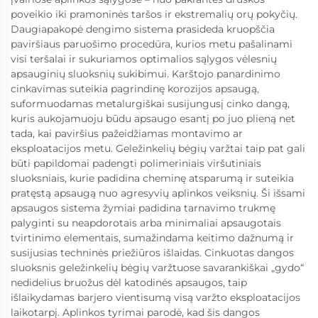
poveikio iki pramoninės taršos ir ekstremalių orų pokyčių.
Daugiapakopė dengimo sistema prasideda kruopščia
paviršiaus paruošimo procedūra, kurios metu pašalinami
visi teršalai ir sukuriamos optimalios sąlygos vėlesnių
apsauginių sluoksnių sukibimui. Karštojo panardinimo
cinkavimas suteikia pagrindinę korozijos apsaugą,
suformuodamas metalurgiškai susijungusį cinko dangą,
kuris aukojamuoju būdu apsaugo esantį po juo plieną net
tada, kai paviršius pažeidžiamas montavimo ar
eksploatacijos metu. Geležinkelių bėgių varžtai taip pat gali
būti papildomai padengti polimeriniais viršutiniais
sluoksniais, kurie padidina cheminę atsparumą ir suteikia
pratęstą apsaugą nuo agresyvių aplinkos veiksnių. Ši išsami
apsaugos sistema žymiai padidina tarnavimo trukmę
palyginti su neapdorotais arba minimaliai apsaugotais
tvirtinimo elementais, sumažindama keitimo dažnumą ir
susijusias techninės priežiūros išlaidas. Cinkuotas dangos
sluoksnis geležinkelių bėgių varžtuose savarankiškai „gydo“
nedidelius bruožus dėl katodinės apsaugos, taip
išlaikydamas barjero vientisumą visą varžto eksploatacijos
laikotarpį. Aplinkos tyrimai parodė, kad šis dangos