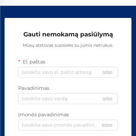
Gauti nemokamą pasiūlymą
Mūsų atstovas susisieks su jumis netrukus.
El. paštas
0/100
Pavadinimas
0/100
Įmonės pavadinimas
0/200