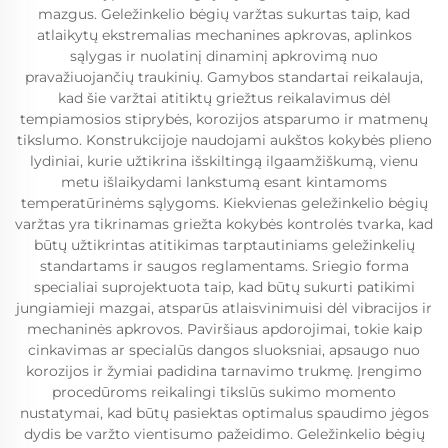
mazgus. Geležinkelio bėgių varžtas sukurtas taip, kad
atlaikytų ekstremalias mechanines apkrovas, aplinkos
sąlygas ir nuolatinį dinaminį apkrovimą nuo
pravažiuojančių traukinių. Gamybos standartai reikalauja,
kad šie varžtai atitiktų griežtus reikalavimus dėl
tempiamosios stiprybės, korozijos atsparumo ir matmenų
tikslumo. Konstrukcijoje naudojami aukštos kokybės plieno
lydiniai, kurie užtikrina išskiltingą ilgaamžiškumą, vienu
metu išlaikydami lankstumą esant kintamoms
temperatūrinėms sąlygoms. Kiekvienas geležinkelio bėgių
varžtas yra tikrinamas griežta kokybės kontrolės tvarka, kad
būtų užtikrintas atitikimas tarptautiniams geležinkelių
standartams ir saugos reglamentams. Sriegio forma
specialiai suprojektuota taip, kad būtų sukurti patikimi
jungiamieji mazgai, atsparūs atlaisvinimuisi dėl vibracijos ir
mechaninės apkrovos. Paviršiaus apdorojimai, tokie kaip
cinkavimas ar specialūs dangos sluoksniai, apsaugo nuo
korozijos ir žymiai padidina tarnavimo trukmę. Įrengimo
procedūroms reikalingi tikslūs sukimo momento
nustatymai, kad būtų pasiektas optimalus spaudimo jėgos
dydis be varžto vientisumo pažeidimo. Geležinkelio bėgių