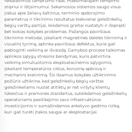
reikalavimus tamprumo ribai, maksimaliajam tempimo
stipriui ir ištįsimumui. Sekamosios sistemos saugo visus
įrašus apie žaliavų šaltinius, terminio apdorojimo
parametrus ir tikrinimo rezultatus kiekvienai geležinkelių
bėgių varžtų partijai, leisdamos greitai nustatyti ir išspręsti
bet kokias kokybės problemas. Pažangūs paviršiaus
tikrinimo metodai, įskaitant magnetinės dalelės tikrinimą ir
vizualinį tyrimą, aptinka paviršiaus defektus, kurie gali
pabloginti veikimą ar išvaizdą. Gamybos procese taikomas
aplinkos sąlygų stresinis bandymas, kuris patvirtina
veikimą simuliuotomis eksploatacinėmis sąlygomis,
įskaitant temperatūros ciklus, korozinę apkrovą ir
mechaninį kratinimą. Šis išsamus kokybės užtikrinimo
požiūris užtikrina, kad geležinkelių bėgių varžtas
geležinkeliams nuolat atitiktų ar net viršytų klientų
lūkesčius ir pramonės standartus, suteikdamos geležinkelių
operatoriams pasitikėjimo savo infrastruktūros
investicijomis ir sumažindamos ankstyvo gedimo riziką,
kuri gali turėti įtakos saugai ar eksploatacijai.