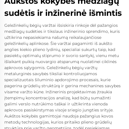
Aukštos kokybės medžiagų
sudėtis ir inžinerinė išmintis
Geležinkelių bėgių varžtai išsiskiria rinkoje dėl pažangios
medžiagų sudėties ir tikslaus inžinerinio sprendimo, kuris
užtikrina nepasiekiama našumą reikalaujančiose
geležinkelių aplinkose. Šie varžtai pagaminti iš aukšto
anglies kiekio plieno lydinių, specialiai sukurtų taip, kad
pasiektų optimalų stiprumo ir svorio santykį, vienu metu
išlaikant puikią nuovargio atsparumą nuolatinei ciklinės
apkrovos sąlygomis. Geležinkelių bėgių varžtų
metalurginės savybės tiksliai kontroliuojamos
specializuotais šiluminio apdorojimo procesais, kurie
pagerina grūdelių struktūrą ir gerina mechanines savybes
visame varžto kūne. Inžinerinis projektavimas įtraukia
įtempimų koncentracijos analizę, kad būtų sumažinti
galimi verslo nutrūkimo taškai ir užtikrinta vienoda
apkrovos pasiskirstymas visoje sriegio jungties srityje.
Aukštos kokybės gamintojai naudoja pažangius kovos
metodų technologijas, kurios pritaiko plieno grūdelių
struktūrą prie varžto geometrijos, todėl pasiekiamas