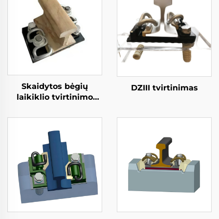
Skaidytos bėgių
DZIII tvirtinimas
laikiklio tvirtinimo
sistema