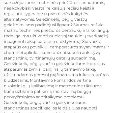
sumažėjusiomis techninės priežiūros sąnaudomis,
nes kokybiški varžtai reikalauja rečiau keisti ir
reguliuoti lyginant su prastesnės kokybės
alternatyvomis. Geležinkelių bėgių varžtų
geležinkeliams padidėjusi ilgaamžiškumas reiškia
mažiau techninės priežiūros pertraukų ir laiko langų,
todėl galima užtikrinti nuolatinį traukinių tvarkaraštį
ir pagerinti eksploatacinę efektyvumą. Šie varžtai
atsparūs orų poveikiui, temperatūros svyravimams ir
cheminei aplinkai, kurie dažnai sukelia ankstyvą
standartinių tvirtinamųjų detalių sugadinimą.
Geležinkelių bėgių varžtų geležinkeliams korozijos
atsparumas žymiai pailgina jų tarnavimo laiką,
užtikrindamas geresnį grąžinamumą infrastruktūros
biudžetams. Montavimo komandos vertina
nuolatinį gijų kalibravimą ir matmeninę tikslumą,
kurie užtikrina patikimą montavimą be gijų
perkryžminimo ar pritaikymo problemų.
Geležinkelių bėgių varžtų geležinkeliams
standartinės specifikacijos leidžia juos naudoti