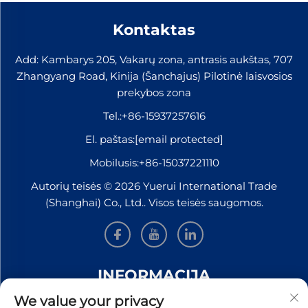
Kontaktas
Add: Kambarys 205, Vakarų zona, antrasis aukštas, 707
Zhangyang Road, Kinija (Šanchajus) Pilotinė laisvosios
prekybos zona
Tel.:
+86-15937257616
El. paštas:
[email protected]
Mobilusis:
+86-15037221110
Autorių teisės © 2026 Yuerui International Trade
(Shanghai) Co., Ltd.. Visos teisės saugomos.
INFORMACIJA
We value your privacy
Užsiregistruokite, kad gautumėte mūsų savaitinį