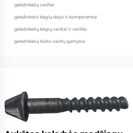
geležinkelių varžtai
geležinkelio bėgių dalys ir komponentai
geležinkelių bėgių varžtai ir veržlės
geležinkelių šlaito varžtų gamykla