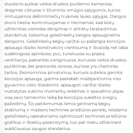
sluoksnis puikiai veikia druskos purškimo kamerose,
drėgmės cikluose ir šiluminio smūgio sąlygomis, kurios
imituojamos dešimtmečių trukmės lauko sąlygas. Dangos
storis tiksliai kontroliuojamas ir tikrinamas, kad būtų
užtikrintas vienodas dengimas ir atitiktų tarptautinius
standartus, taikomus geležinkelių įrangos apsauginėms
dangoms. Geležinkelių bėgių varžtai su pažangia korozijos
apsauga išlaiko konstrukcinį vientisumą ir išvaizdą net labai
sudėtingose aplinkose, pvz., tuneliuose su prasta
ventiliacija, pakrantės įrenginiuose, kuriuose veikia druskos
purškimas, bei pramonės zonose, kuriose yra cheminės
taršos. Ekonominius privalumus, kuriuos suteikia gerinta
korozijos apsauga, galima pastebėti mažėjančiomis viso
gyvavimo ciklo išlaidomis: apsaugoti varžtai išlaiko
nustatytas sukimo momentų reikšmes ir spaudimo jėgas
visą savo tarnavimo laiką be korozijos sukeltos sriegių
pažeidimų. Šis patikimumas lemia gerinamą bėgių
stabilumą ir mažesnį techninės priežiūros poreikį, leisdama
geležinkelių operatoriams optimizuoti techninės priežiūros
grafikus ir išteklių paskirstymą, tuo pat metu užtikrinant
aukščiausius saugos standartus.