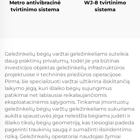
Metro antivibracinė
WJ-8 tvirtinimo
tvirtinimo sistema
sistema
Geležinkelių bėgių varžtai geležinkeliams suteikia
daug praktinių privalumų, todėl jie yra būtinas
investicijos objektas geležinkelių infrastruktūros
projektuose ir techninės priežiūros operacijose.
Pirma, šie specializuoti varžtai užtikrina išsklitančią
laikymo jėgą, kuri išlaiko bėgių sujungimus
patikimai net labiausiai reikalaujančiomis
eksploatacinėmis sąlygomis. Tinkamai įmontuotų
geležinkelių bėgių varžtų geležinkeliams sukuriama
aukšta spaustuvės jėga neleidžia bėgiams judėti ir
išlaiko tikslų bėgių geometriją, kas tiesiogiai padeda
pagerinti traukinių saugą ir sumažinti išsiridentimo
riziką. Geležinkelių operatoriai naudojasi žymiai