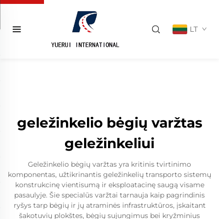
LT
geležinkelio bėgių varžtas
geležinkeliui
Geležinkelio bėgių varžtas yra kritinis tvirtinimo
komponentas, užtikrinantis geležinkelių transporto sistemų
konstrukcinę vientisumą ir eksploatacinę saugą visame
pasaulyje. Šie specialūs varžtai tarnauja kaip pagrindinis
ryšys tarp bėgių ir jų atraminės infrastruktūros, įskaitant
šakotuvių plokštes, bėgių sujungimus bei kryžminius