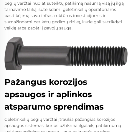
bėgių varžtai nuolat suteiktų patikimą našumą visą jų ilgą
tarnavimo laiką, suteikdami geležinkelių operatoriams
pasitikėjimą savo infrastruktūros investicijomis ir
sumažindami netikėtų gedimų riziką, kurie gali sutrikdyti
veiklą arba padėti į pavojų saugą.
Pažangus korozijos
apsaugos ir aplinkos
atsparumo sprendimas
Geležinkelių bėgių varžtai įtraukia pažangias korozijos
apsaugos sistemas, kurios užtikrina ilgalaikį patikimumą
įvairiose aplinkos sąlygose – nuo pakrantės druskos