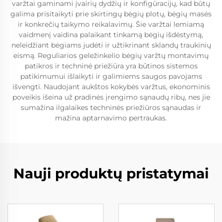
varžtai gaminami įvairių dydžių ir konfigūracijų, kad būtų
galima prisitaikyti prie skirtingų bėgių plotų, bėgių masės
ir konkrečių taikymo reikalavimų. Šie varžtai lemiamą
vaidmenį vaidina palaikant tinkamą bėgių išdėstymą,
neleidžiant bėgiams judėti ir užtikrinant sklandų traukinių
eismą. Reguliarios geležinkelio bėgių varžtų montavimų
patikros ir techninė priežiūra yra būtinos sistemos
patikimumui išlaikyti ir galimiems saugos pavojams
išvengti. Naudojant aukštos kokybės varžtus, ekonominis
poveikis išeina už pradinės įrengimo sąnaudų ribų, nes jie
sumažina ilgalaikes techninės priežiūros sąnaudas ir
mažina aptarnavimo pertraukas.
Nauji produktų pristatymai