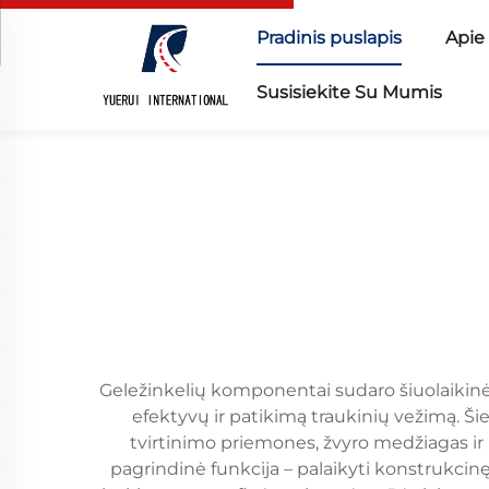
Pradinis puslapis
Apie
Susisiekite Su Mumis
Geležinkelių komponentai sudaro šiuolaikinės
efektyvų ir patikimą traukinių vežimą. Š
tvirtinimo priemones, žvyro medžiagas ir 
pagrindinė funkcija – palaikyti konstrukcin