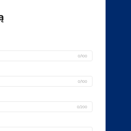
ą
0/100
0/100
0/200