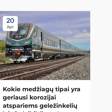
20
2
Apr
Ap
Kokie medžiagų tipai yra
geriausi korozijai
atspariems geležinkelių
Ko