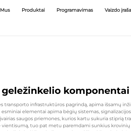
 Mus
Produktai
Programavimas
Vaizdo įraš
geležinkelio komponentai
 transporto infrastruktūros pagrindą, apima išsamų inži
ie esminiai elementai apima bėgių sistemas, signalizaci
įvairias saugos priemones, kurios kartu sukuria stiprią 
ę vientisumą, tuo pat metu paremdami sunkius krovinių v