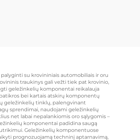
yginti su krovininiais automobiliais ir oru
vininis traukinys gali vežti tiek pat krovinio,
gti geležinkelių komponentai reikalauja
 patikros bei kartais atskirų komponentų
 geležinkelių tinklų, palengvinant
iagų sprendimai, naudojami geležinkelių
klius net labai nepalankiomis oro sąlygomis –
Geležinkelių komponentai padidina saugą
m sutrikimui. Geležinkelių komponentuose
taikyti prognozuojamą techninį aptarnavimą,