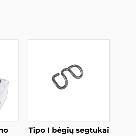
imo
Tipo I bėgių segtukai