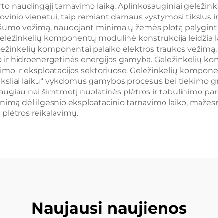
turto naudingąjį tarnavimo laiką. Aplinkosauginiai gelež
nio vienetui, taip remiant darnaus vystymosi tikslus ir
umo vežimą, naudojant minimalų žemės plotą palyginti s
ežinkelių komponentų modulinė konstrukcija leidžia lank
Geležinkelių komponentai palaiko elektros traukos vežimą, 
vėjo ir hidroenergetinės energijos gamyba. Geležinkelių 
o ir eksploatacijos sektoriuose. Geležinkelių komponentai
tiksliai laiku“ vykdomus gamybos procesus bei tiekimo g
giau nei šimtmetį nuolatinės plėtros ir tobulinimo paro
nimą dėl ilgesnio eksploatacinio tarnavimo laiko, mažes
 plėtros reikalavimų.
Naujausi naujienos