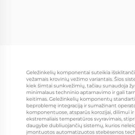
Geležinkelių komponentai suteikia išsklitanč
vežamais krovinių vežimo variantais. Šios siste
kiek šimtai sunkvežimių, tačiau sunaudoja žy
minimalaus techninio aptarnavimo ir gali tar
keitimas. Geležinkelių komponentų standarti
beproblemę integraciją ir sumažinant operat
komponentuose, atsparūs korozijai, dilimui ir 
ekstremaliais temperatūros svyravimais, stipr
daugybe dubliuojančių sistemų, kurios neleid
įmontuotos automatizuotos stebėsenos techno