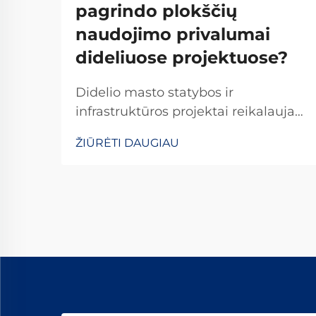
pagrindo plokščių
naudojimo privalumai
dideliuose projektuose?
Didelio masto statybos ir
infrastruktūros projektai reikalauja
tikslumo, efektyvumo ir patikimumo
ŽIŪRĖTI DAUGIAU
kiekviename vystymosi etape. Tarp
pagrindinių elementų, kurie
užtikrina projekto sėkmę, išsiskiria
standartizuotos pagrindo plokštės
kaip esminiai komponentai, kurie...