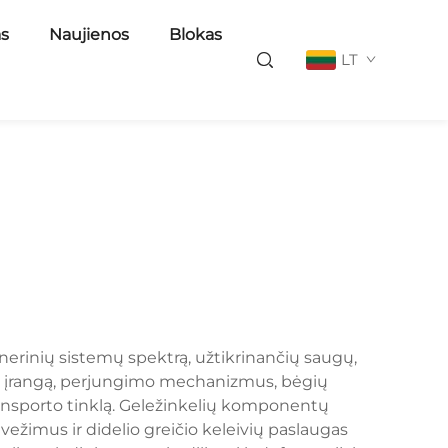
as
Naujienos
Blokas
LT
nerinių sistemų spektrą, užtikrinančių saugų,
jos įrangą, perjungimo mechanizmus, bėgių
transporto tinklą. Geležinkelių komponentų
ežimus ir didelio greičio keleivių paslaugas