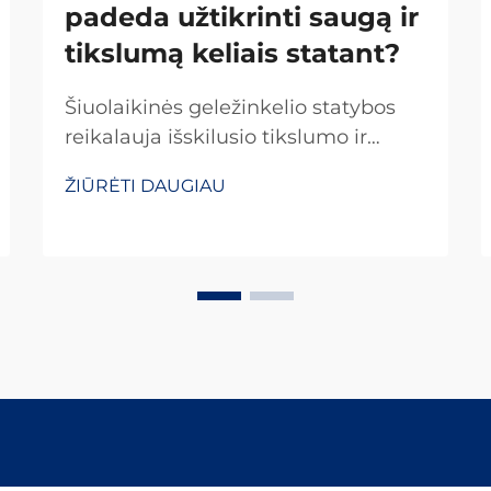
padeda užtikrinti saugą ir
tikslumą keliais statant?
Šiuolaikinės geležinkelio statybos
reikalauja išskilusio tikslumo ir
nejudančių saugos standartų, kad
ŽIŪRĖTI DAUGIAU
būtų užtikrintos patikimos
transporto tinklų veikla. Sėkmingų
kelių statybos pagrindas yra
specializuotų geležinkelio įrankių
tinkamas pasirinkimas ir taikymas...