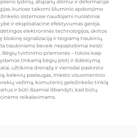
lieno lydinių, atsparių dilimui ir deformacijai
jas, kuriose taikomi šiluminio apdorojimo
ežinkelio sistemose naudojami nuolatiniai
kokybė ir eksploatacinė efektyvumas gerėja.
dėtingos elektroninės technologijos, skirtos
blokinę signalizaciją ir teigiamą traukinių
žia traukiniams beveik nepastebimai keisti
. Bėgių tvirtinimo priemonės – tokios kaip
aikydamos tinkamą bėgių plotį ir išdėstymą
i, užtikrina drenažą ir vienodai paskirsto
ą, keleivių paslaugas, miesto visuomeninio
prekių vežimą, komuterinį geležinkelio tinklą
rtus ir būti išsamiai išbandyti, kad būtų
tacinėms reikalavimams.