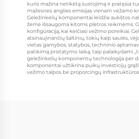
kuris mažina netikėtą sustojimą ir pratęsia 
mažesnes anglies emisijas vienam vežamo krovi
Geležinkelių komponentai leidžia aukštos naš
žemė išsaugoma kitoms plėtros reikmėms. Gel
konfigūraciją, kai keičiasi vežimo poreikiai. 
atsinaujinančių šaltinių, tokių kaip saulės, 
vietas gamybos, statybos, techninio aptarnavim
patikimą pristatymo laiką, taip palaikydami „
geležinkelių komponentų technologija per dau
komponentai užtikrina puikų investicijų grąži
vežimo talpos be proporcingų infrastruktūros