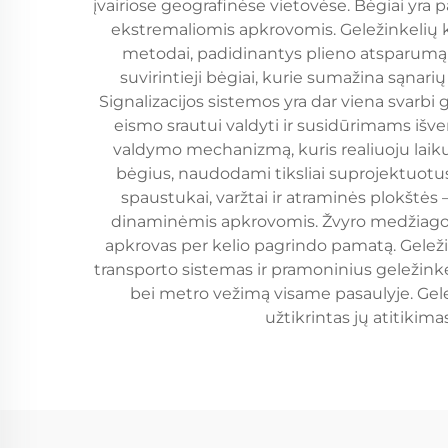
įvairiose geografinėse vietovėse. Bėgiai yra p
ekstremaliomis apkrovomis. Geležinkelių 
metodai, padidinantys plieno atsparumą i
suvirintieji bėgiai, kurie sumažina sąnari
Signalizacijos sistemos yra dar viena svarb
eismo srautui valdyti ir susidūrimams išve
valdymo mechanizmą, kuris realiuoju laiku
bėgius, naudodami tiksliai suprojektuotus
spaustukai, varžtai ir atraminės plokštės
dinaminėmis apkrovomis. Žvyro medžiagos, 
apkrovas per kelio pagrindo pamatą. Gelež
transporto sistemas ir pramoninius geležinke
bei metro vežimą visame pasaulyje. Gelež
užtikrintas jų atitiki