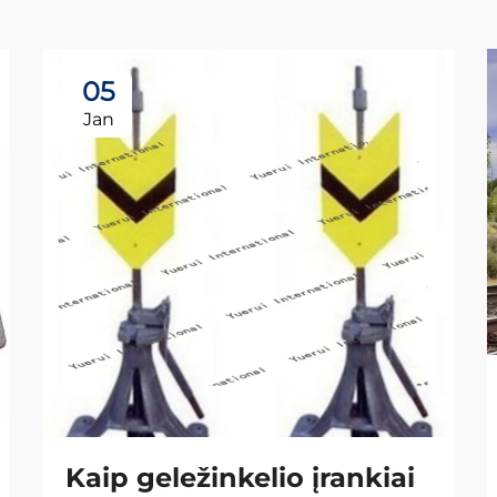
05
Jan
Kaip geležinkelio įrankiai