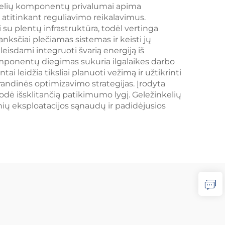
inkelių komponentų privalumai apima
 atitinkant reguliavimo reikalavimus.
u plentų infrastruktūra, todėl vertinga
sčiai plečiamas sistemas ir keisti jų
leisdami integruoti švarią energiją iš
komponentų diegimas sukuria ilgalaikes darbo
 leidžia tiksliai planuoti vežimą ir užtikrinti
randinės optimizavimo strategijas. Įrodyta
dė išsklitančią patikimumo lygį. Geležinkelių
nių eksploatacijos sąnaudų ir padidėjusios