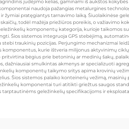
agrindinis judėjimo kelias, gaminami iš aukštos kokybės p
komponentai naudoja pažangias metalurgines technologi
r žymiai pratęgiantys tarnavimo laiką. Šiuolaikinėse gel
ų skaičių, todėl mažėja priežiūros poreikis, o važiavimo 
i geležinkelių komponentų kategorija, kurioje taikomos su
ngti. Šios sistemos integruoja GPS stebėjimą, automatinę 
 stebi traukinių pozicijas. Perjungimo mechanizmai leid
 komponentus, kurie ištveria milijonus aktyvinimų ciklų
 – pritvirtina bėgius prie betoninių ar medinių šakų, pal
dažniausiai smulkintas akmenys ar specializuoti agregata
inkelių komponentų taikymo sritys apima krovinių vežim
lius. Šios sistemos palaiko konteinerių vežimą, masinių 
inkelių komponentai turi atitikti griežtus saugos standa
mas tarptautinėms geležinkelių specifikacijoms ir eksploa