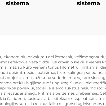
sistema
sistema
ių ekonominių privalumų dėl žemesnių vežimo sąnaudų pal
mos efektyviai veža didžiulius krovinio kiekius: vienas kro
miai mažiau kuro vienam tonos kilometrui. Tinkamai įdie
nauti dešimtmečius patikimai, tik reikalingos periodinės
nis projektavimas užtikrina suderinamumą tarp skirtingų
oriams prekių įsigijimo sudėtingumą. Šiuolaikiniai medž
aplinkos poveikiui, todėl jie išlaiko aukštus našumo rodi
iais lietaus ar sniego kritimais bei žemės drebėjimais. 
žia išsiridenti, susidurti arba kitokiam eksploatacinia
logijos suteikia realaus laiko diagnostiką, leisdamos 