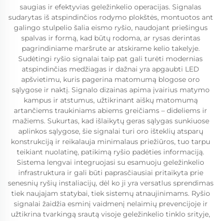
saugias ir efektyvias geležinkelio operacijas. Signalas
sudarytas iš atspindinčios rodymo plokštės, montuotos ant
galingo stulpelio šalia eismo ryšio, naudojant priešingus
spalvas ir formą, kad būtų rodoma, ar rysas derintas
pagrindiniame maršrute ar atskirame kelio takelyje.
Sudėtingi ryšio signalai taip pat gali turėti modernias
atspindinčias medžiagas ir dažnai yra apgaubti LED
apšvietimu, kuris pagerina matomumą blogose oro
sąlygose ir naktį. Signalo dizainas apima įvairius matymo
kampus ir atstumus, užtikrinant aiškų matomumą
artančiems traukiniams abiems greičiams – dideliems ir
mažiems. Sukurtas, kad išlaikytų geras sąlygas sunkiuose
aplinkos sąlygose, šie signalai turi oro išteklių atsparų
konstrukciją ir reikalauja minimalaus priežiūros, tuo tarpu
teikiant nuolatinę, patikimą ryšio padėties informaciją.
Sistema lengvai integruojasi su esamuoju geležinkelio
infrastruktura ir gali būti paprasčiausiai pritaikyta prie
senesnių ryšių instaliacijų, dėl ko ji yra versatlus sprendimas
tiek naujajam statybai, tiek sistemų atnaujinimams. Ryšio
signalai žaidžia esminį vaidmenį nelaimių prevencijoje ir
užtikrina tvarkingą srautą visoje geležinkelio tinklo srityje,