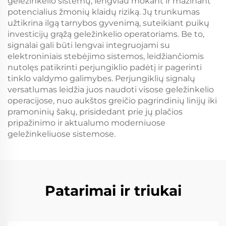
geležinkelio sistemų, lengviau mokant ir mažinant
potencialius žmonių klaidų riziką. Jų trunkumas
užtikrina ilgą tarnybos gyvenimą, suteikiant puikų
investicijų grąžą geležinkelio operatoriams. Be to,
signalai gali būti lengvai integruojami su
elektroniniais stebėjimo sistemos, leidžiančiomis
nutolęs patikrinti perjungiklio padėtį ir pagerinti
tinklo valdymo galimybes. Perjungiklių signalų
versatlumas leidžia juos naudoti visose geležinkelio
operacijose, nuo aukštos greičio pagrindinių linijų iki
pramoninių šakų, prisidedant prie jų plačios
pripažinimo ir aktualumo moderniuose
geležinkeliuose sistemose.
Patarimai ir triukai