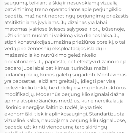
saugumą, teikiant aiškią ir nesuvokiamą vizualią
patvirtinimą treno operatoriams apie perjungiklio
padėtis, mažinant neprotingų perjungimų priežastis
atsitiktiniams įvykiams. Jų dizainas yra labai
matomas įvairiose šviesos sąlygose ir orų būsenoje,
užtikrinant nuolatinį veikimą visą dienos laiką. Jų
stipri konstrukcija sumažina priežiūros poreikį, o tai
vedą prie žemesnių eksploatacijos išlaidų ir
mažesnio laiko nutrūkimo geležinkelio
operatoriams. Jų paprasta, bet efektyvi dizaino idėja
padaro juos labai patikimus, turinčius mažai
judančių dalių, kurios galėtų sugadinti. Montavimas
yra paprastas, leidžiant greitai jų įdiegti per visą
geležinkelio tinklą be didelių esamų infrastruktūros
modifikacijų. Modernūs perjungiklio signalai dažnai
apima atspindžiančius medžius, kurie nereikalauja
išorinio energijos šaltinio, todėl jie yra tiek
ekonomiški, tiek ir aplinkosaugingi. Standartizuota
vizualinė kalba, naudojama perjungiklių signaluose,
padeda užtikrinti vienodumą tarp skirtingų