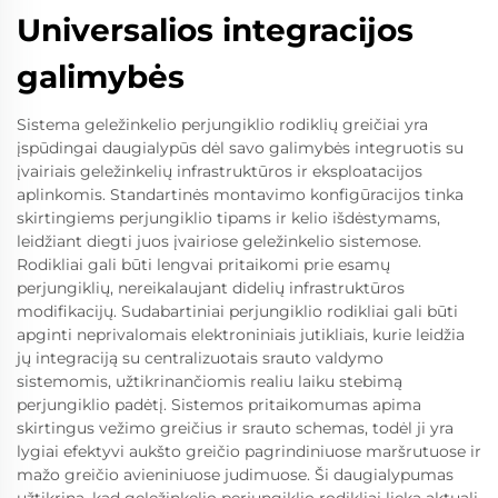
Universalios integracijos
galimybės
Sistema geležinkelio perjungiklio rodiklių greičiai yra
įspūdingai daugialypūs dėl savo galimybės integruotis su
įvairiais geležinkelių infrastruktūros ir eksploatacijos
aplinkomis. Standartinės montavimo konfigūracijos tinka
skirtingiems perjungiklio tipams ir kelio išdėstymams,
leidžiant diegti juos įvairiose geležinkelio sistemose.
Rodikliai gali būti lengvai pritaikomi prie esamų
perjungiklių, nereikalaujant didelių infrastruktūros
modifikacijų. Sudabartiniai perjungiklio rodikliai gali būti
apginti neprivalomais elektroniniais jutikliais, kurie leidžia
jų integraciją su centralizuotais srauto valdymo
sistemomis, užtikrinančiomis realiu laiku stebimą
perjungiklio padėtį. Sistemos pritaikomumas apima
skirtingus vežimo greičius ir srauto schemas, todėl ji yra
lygiai efektyvi aukšto greičio pagrindiniuose maršrutuose ir
mažo greičio avieniniuose judimuose. Ši daugialypumas