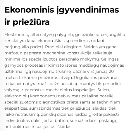
Ekonominis įgyvendinimas
ir priežiūra
Elektroninių alternatyvų palyginti, geležinkelio perjungiklio
zenklai yra labai ekonomiškas sprendimas rodant
perjungiklio padėtį. Pradiniai diegimo išlaidos yra gana
mažos, o paprasta mechaninė konstrukcija reikalauja
minimalios specializuotos personalo mokymų. Galingas
gamybos procesas ir klimato išorės medžiagų naudojimas
užtikrina ilgą naudojimo trukmę, dažnai viršijančią 20
metus tinkamai priežiūros atveju. Reguliarios priežiūros
reikalavimai yra maži, dažniausiai apimantys tik periodinį
valymą ir paprastus mechaninius inspekcijas. Sulėtų
elektroninių komponentų nebuvimas pašalina poreikį
specializuotoms diagnostikos prietaisams ar techniniam
ekspertizės, sumažindamas tiek priežiūros išlaidas, tiek
laiko nutraukimą. Zenklių dizainas leidžia greitai pakeisti
individualias dalis, jei tai būtina, sumažindami paslaugų
nutraukimus ir susijusius išlaidas.