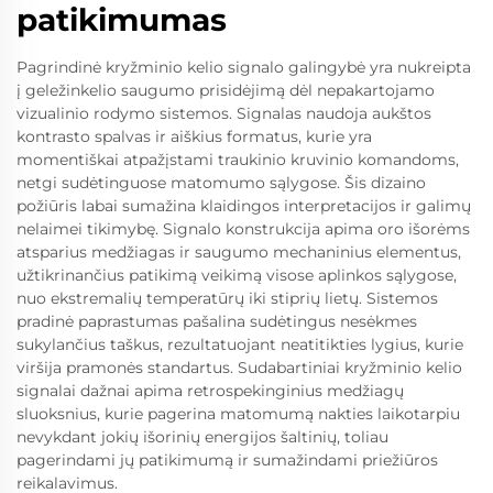
patikimumas
Pagrindinė kryžminio kelio signalo galingybė yra nukreipta
į geležinkelio saugumo prisidėjimą dėl nepakartojamo
vizualinio rodymo sistemos. Signalas naudoja aukštos
kontrasto spalvas ir aiškius formatus, kurie yra
momentiškai atpažįstami traukinio kruvinio komandoms,
netgi sudėtinguose matomumo sąlygose. Šis dizaino
požiūris labai sumažina klaidingos interpretacijos ir galimų
nelaimei tikimybę. Signalo konstrukcija apima oro išorėms
atsparius medžiagas ir saugumo mechaninius elementus,
užtikrinančius patikimą veikimą visose aplinkos sąlygose,
nuo ekstremalių temperatūrų iki stiprių lietų. Sistemos
pradinė paprastumas pašalina sudėtingus nesėkmes
sukylančius taškus, rezultatuojant neatitikties lygius, kurie
viršija pramonės standartus. Sudabartiniai kryžminio kelio
signalai dažnai apima retrospekinginius medžiagų
sluoksnius, kurie pagerina matomumą nakties laikotarpiu
nevykdant jokių išorinių energijos šaltinių, toliau
pagerindami jų patikimumą ir sumažindami priežiūros
reikalavimus.