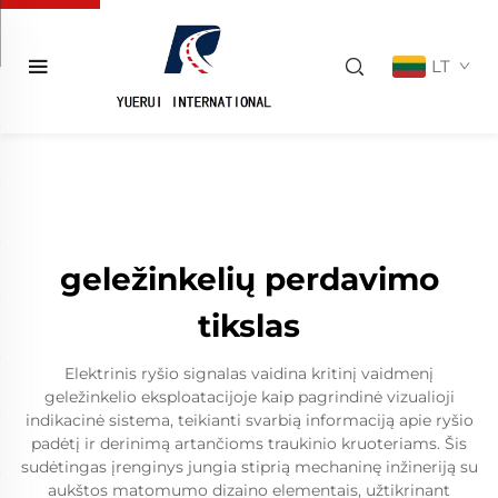
LT
geležinkelių perdavimo
tikslas
Elektrinis ryšio signalas vaidina kritinį vaidmenį
geležinkelio eksploatacijoje kaip pagrindinė vizualioji
indikacinė sistema, teikianti svarbią informaciją apie ryšio
padėtį ir derinimą artančioms traukinio kruoteriams. Šis
sudėtingas įrenginys jungia stiprią mechaninę inžineriją su
aukštos matomumo dizaino elementais, užtikrinant