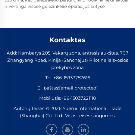
užtikrina, kad geležinkelio perjungiklio rodikliai lieka aktuali
ir vertinga visose geležinkelio operacijos srityse.
Kontaktas
Add: Kambarys 205, Vakarų zona, antrasis aukštas, 707
Zhangyang Road, Kinija (Šanchajus) Pilotinė laisvosios
prekybos zona
Tel.:
+86-15937257616
El. paštas:
[email protected]
Mobilusis:
+86-15037221110
Autorių teisės © 2026 Yuerui International Trade
(Shanghai) Co., Ltd.. Visos teisės saugomos.