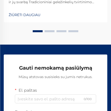
ir jų svarbą Tradicioniniai geležinkelių tvirtinimo
elementai yra kritiškai svarbūs užtikrinant
geležinkelių bėgių stabilumą ir saugumą kasdienėms
ŽIŪRĖTI DAUGIAU
operacijoms. Daugelis sistemų pasikliauja
standartinėmis detalėmis, įskaitant varžtus, veržles
ir...
Gauti nemokamą pasiūlymą
Mūsų atstovas susisieks su jumis netrukus.
El. paštas
0/100