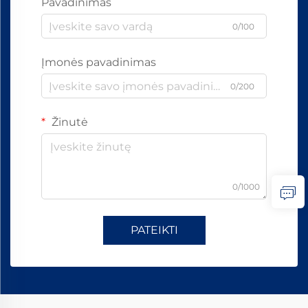
Pavadinimas
0/100
Įmonės pavadinimas
0/200
Žinutė
0/1000
PATEIKTI