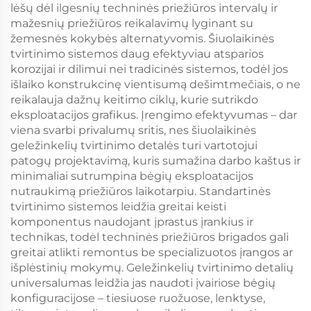
lėšų dėl ilgesnių techninės priežiūros intervalų ir
mažesnių priežiūros reikalavimų lyginant su
žemesnės kokybės alternatyvomis. Šiuolaikinės
tvirtinimo sistemos daug efektyviau atsparios
korozijai ir dilimui nei tradicinės sistemos, todėl jos
išlaiko konstrukcinę vientisumą dešimtmečiais, o ne
reikalauja dažnų keitimo ciklų, kurie sutrikdo
eksploatacijos grafikus. Įrengimo efektyvumas – dar
viena svarbi privalumų sritis, nes šiuolaikinės
geležinkelių tvirtinimo detalės turi vartotojui
patogų projektavimą, kuris sumažina darbo kaštus ir
minimaliai sutrumpina bėgių eksploatacijos
nutraukimą priežiūros laikotarpiu. Standartinės
tvirtinimo sistemos leidžia greitai keisti
komponentus naudojant įprastus įrankius ir
technikas, todėl techninės priežiūros brigados gali
greitai atlikti remontus be specializuotos įrangos ar
išplėstinių mokymų. Geležinkelių tvirtinimo detalių
universalumas leidžia jas naudoti įvairiose bėgių
konfiguracijose – tiesiuose ruožuose, lenktyse,