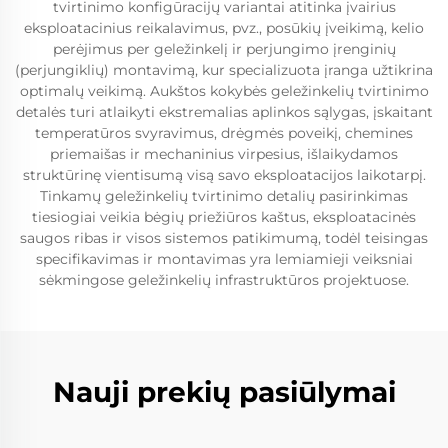
tvirtinimo konfigūracijų variantai atitinka įvairius
eksploatacinius reikalavimus, pvz., posūkių įveikimą, kelio
perėjimus per geležinkelį ir perjungimo įrenginių
(perjungiklių) montavimą, kur specializuota įranga užtikrina
optimalų veikimą. Aukštos kokybės geležinkelių tvirtinimo
detalės turi atlaikyti ekstremalias aplinkos sąlygas, įskaitant
temperatūros svyravimus, drėgmės poveikį, chemines
priemaišas ir mechaninius virpesius, išlaikydamos
struktūrinę vientisumą visą savo eksploatacijos laikotarpį.
Tinkamų geležinkelių tvirtinimo detalių pasirinkimas
tiesiogiai veikia bėgių priežiūros kaštus, eksploatacinės
saugos ribas ir visos sistemos patikimumą, todėl teisingas
specifikavimas ir montavimas yra lemiamieji veiksniai
sėkmingose geležinkelių infrastruktūros projektuose.
Nauji prekių pasiūlymai