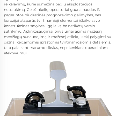
reikalavimų, kurie sumažina bėgių eksploatacijos
nutraukimą. Geležinkelių operatoriai gauna naudos iš
pagerintos biudžetinės prognozavimo galimybės, nes
korozijai atsparūs tvirtinamieji elementai išlaiko savo
konstrukcines savybes ilgą laiką be netikėtų verslo
sutrikimų. Aplinkosauginiai privalumai apima mažesnį
medžiagų sunaudojimą ir mažesnį atliekų kiekį palyginti su
dažnai keičamomis įprastomis tvirtinamosiomis detalėmis,
taip palaikant tvarumo tikslus, nepakenkiant operaciniam
efektyvumui.