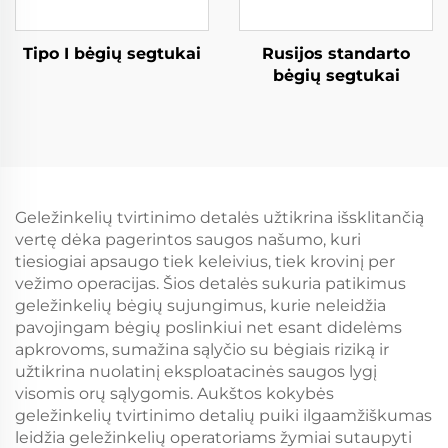
Tipo I bėgių segtukai
Rusijos standarto
bėgių segtukai
Geležinkelių tvirtinimo detalės užtikrina išsklitančią
vertę dėka pagerintos saugos našumo, kuri
tiesiogiai apsaugo tiek keleivius, tiek krovinį per
vežimo operacijas. Šios detalės sukuria patikimus
geležinkelių bėgių sujungimus, kurie neleidžia
pavojingam bėgių poslinkiui net esant didelėms
apkrovoms, sumažina sąlyčio su bėgiais riziką ir
užtikrina nuolatinį eksploatacinės saugos lygį
visomis orų sąlygomis. Aukštos kokybės
geležinkelių tvirtinimo detalių puiki ilgaamžiškumas
leidžia geležinkelių operatoriams žymiai sutaupyti