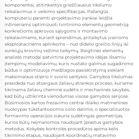
komponentai, atitinkantys griežčiausius tikslumo
reikalavimus ir veikimo specifikacijas. Pažangūs
kompiuteriu paremti projektavimo įrankiai leidžia
inžinieriams optimizuoti tvirtinimo elementų geometriją
konkrečioms apkrovos sąlygoms ir montavimo
reikalavimams, kuriant sprendimus, pritaikytus įvairioms
eksploatacinėms aplinkoms – nuo didelio greičio linijų iki
sunkiųjų krovinių vežimo taikymų. Baigtinės elementų
analizės metodai patvirtina projektavimo idėjas išsamiu
įtempimų modeliavimu, kuris nustato galimus sugadinimo
būdus ir optimizuoja medžiagos pasiskirstymą siekiant
maksimalaus stiprio ir svorio santykio. Gamybos tikslumas
prasideda nuo atsargaus žaliavų atrankos proceso, kuriame
tikrinama žaliavų cheminė sudėtis ir mechaninės savybės,
kad būtų užtikrinta vienodumas visose gamybos serijose.
Būsimosios kartos frezavimo centrai išlaiko matmenines
nuokrypas tūkstantosiomis colio dalimis, o specializuotos
formavimo operacijos sukuria sudėtingas geometrijas,
kurios būtų neįmanomos naudojant įprastus gamybos
metodus. Kokybės kontrolės procedūros apima kelis
tikrinimo etapus, naudojant koordinačių matavimo