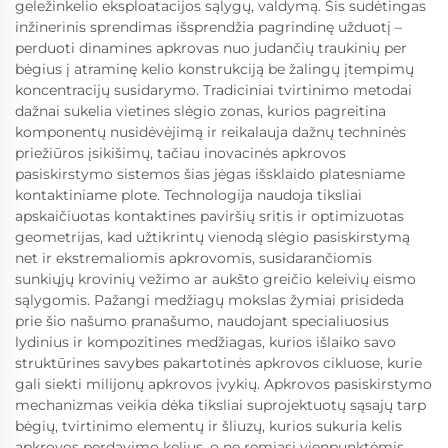
geležinkelio eksploatacijos sąlygų, valdymą. Šis sudėtingas
inžinerinis sprendimas išsprendžia pagrindinę užduotį –
perduoti dinamines apkrovas nuo judančių traukinių per
bėgius į atraminę kelio konstrukciją be žalingų įtempimų
koncentracijų susidarymo. Tradiciniai tvirtinimo metodai
dažnai sukelia vietines slėgio zonas, kurios pagreitina
komponentų nusidėvėjimą ir reikalauja dažnų techninės
priežiūros įsikišimų, tačiau inovacinės apkrovos
pasiskirstymo sistemos šias jėgas išsklaido platesniame
kontaktiniame plote. Technologija naudoja tiksliai
apskaičiuotas kontaktines paviršių sritis ir optimizuotas
geometrijas, kad užtikrintų vienodą slėgio pasiskirstymą
net ir ekstremaliomis apkrovomis, susidarančiomis
sunkiųjų krovinių vežimo ar aukšto greičio keleivių eismo
sąlygomis. Pažangi medžiagų mokslas žymiai prisideda
prie šio našumo pranašumo, naudojant specialiuosius
lydinius ir kompozitines medžiagas, kurios išlaiko savo
struktūrines savybes pakartotinės apkrovos cikluose, kurie
gali siekti milijonų apkrovos įvykių. Apkrovos pasiskirstymo
mechanizmas veikia dėka tiksliai suprojektuotų sąsajų tarp
bėgių, tvirtinimo elementų ir šliuzų, kurios sukuria kelis
apkrovos perdavimo kelius, o ne remiasi vienpunktėmis