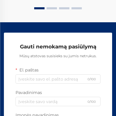
Gauti nemokamą pasiūlymą
Mūsų atstovas susisieks su jumis netrukus.
El. paštas
0/100
Pavadinimas
0/100
Įmonės pavadinimas