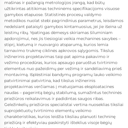
mašinas ir pažangią metrologijos įrangą, kad būtų
užtikrintas atitikimas techninėms specifikacijoms visuose
gamybos etapuose. Statistinės procesų valdymo
metodikos nuolat stebi pagrindinius parametrus, leisdamos
nedelsiant pataisyti gamybos kintamuosius, jei jie išeina už
leistinų ribų. Ypatingas dėmesys skiriamas šiluminiam
apdorojimui, nes jis tiesiogiai veikia mechanines savybes –
stiprį, kietumą ir nuovargio atsparumą, kurios lemia
tarnavimo trukmę ciklinės apkrovos sąlygomis. Tikslus
inžinerinis projektavimas taip pat apima pakavimo ir
vežimo procedūras, kurios apsaugo paruoštus tvirtinimo
elementus nuo pažeidimų per vežimą ir sandėliavimą prieš
montavimą. Išplėstiniai bandymų programų lauko veikimo
patvirtinimai patvirtina, kad tikslus inžinerinis
projektavimas verčiamas į matuojamas eksploatacines
naudas – pagerintą bėgių stabilumą, sumažintus techninės
priežiūros reikalavimus ir padidintas saugos ribas.
Geležinkelių priežiūros specialistai vertina nuoseklias tiksliai
suprojektuotų tvirtinimo elementų veikimo
charakteristikas, kurios leidžia tiksliau planuoti techninę
priežiūrą ir efektyviau paskirstyti išteklius visoje bėgių