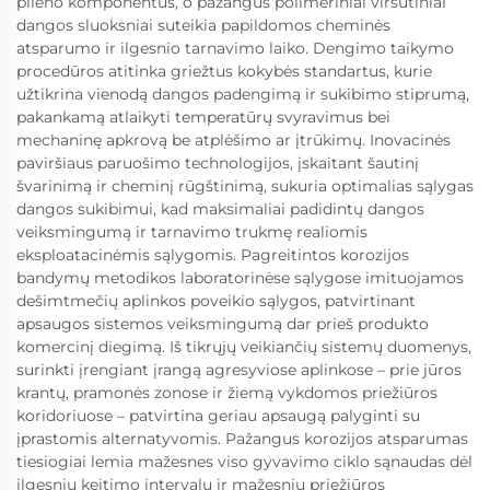
plieno komponentus, o pažangūs polimeriniai viršutiniai
dangos sluoksniai suteikia papildomos cheminės
atsparumo ir ilgesnio tarnavimo laiko. Dengimo taikymo
procedūros atitinka griežtus kokybės standartus, kurie
užtikrina vienodą dangos padengimą ir sukibimo stiprumą,
pakankamą atlaikyti temperatūrų svyravimus bei
mechaninę apkrovą be atplėšimo ar įtrūkimų. Inovacinės
paviršiaus paruošimo technologijos, įskaitant šautinį
švarinimą ir cheminį rūgštinimą, sukuria optimalias sąlygas
dangos sukibimui, kad maksimaliai padidintų dangos
veiksmingumą ir tarnavimo trukmę realiomis
eksploatacinėmis sąlygomis. Pagreitintos korozijos
bandymų metodikos laboratorinėse sąlygose imituojamos
dešimtmečių aplinkos poveikio sąlygos, patvirtinant
apsaugos sistemos veiksmingumą dar prieš produkto
komercinį diegimą. Iš tikrųjų veikiančių sistemų duomenys,
surinkti įrengiant įrangą agresyviose aplinkose – prie jūros
krantų, pramonės zonose ir žiemą vykdomos priežiūros
koridoriuose – patvirtina geriau apsaugą palyginti su
įprastomis alternatyvomis. Pažangus korozijos atsparumas
tiesiogiai lemia mažesnes viso gyvavimo ciklo sąnaudas dėl
ilgesnių keitimo intervalų ir mažesnių priežiūros