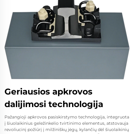
Geriausios apkrovos
dalijimosi technologija
Pažangioji apkrovos pasiskirstymo technologija, integruota
į šiuolaikinius geležinkelio tvirtinimo elementus, atstovauja
revoliucinį požiūrį į milžiniškų jėgų, kylančių dėl šiuolaikinių