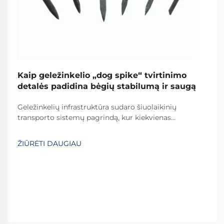
Kaip geležinkelio „dog spike“ tvirtinimo
detalės padidina bėgių stabilumą ir saugą
Geležinkelių infrastruktūra sudaro šiuolaikinių
transporto sistemų pagrindą, kur kiekvienas
komponentas svarbus eksplotacinės saugos ir
efektyvumo palaikymui. Tarp šių būtinų komponentų,
ŽIŪRĖTI DAUGIAU
geležinkelio „šuns“ vinčių vaidmuo yra vienas iš
svarbiausių...