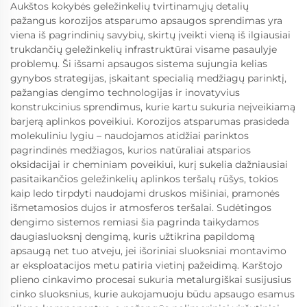
Aukštos kokybės geležinkelių tvirtinamųjų detalių
pažangus korozijos atsparumo apsaugos sprendimas yra
viena iš pagrindinių savybių, skirtų įveikti vieną iš ilgiausiai
trukdančių geležinkelių infrastruktūrai visame pasaulyje
problemų. Ši išsami apsaugos sistema sujungia kelias
gynybos strategijas, įskaitant specialią medžiagų parinktį,
pažangias dengimo technologijas ir inovatyvius
konstrukcinius sprendimus, kurie kartu sukuria neįveikiamą
barjerą aplinkos poveikiui. Korozijos atsparumas prasideda
molekuliniu lygiu – naudojamos atidžiai parinktos
pagrindinės medžiagos, kurios natūraliai atsparios
oksidacijai ir cheminiam poveikiui, kurį sukelia dažniausiai
pasitaikančios geležinkelių aplinkos teršalų rūšys, tokios
kaip ledo tirpdyti naudojami druskos mišiniai, pramonės
išmetamosios dujos ir atmosferos teršalai. Sudėtingos
dengimo sistemos remiasi šia pagrinda taikydamos
daugiasluoksnį dengimą, kuris užtikrina papildomą
apsaugą net tuo atveju, jei išoriniai sluoksniai montavimo
ar eksploatacijos metu patiria vietinį pažeidimą. Karštojo
plieno cinkavimo procesai sukuria metalurgiškai susijusius
cinko sluoksnius, kurie aukojamuoju būdu apsaugo esamus