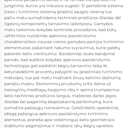
jungtimis, kurios yra linkusios sugesti. Ši perteklinė sistema
įtaiso į tvirtinimo sistemą įprastinį saugos rezervą tuo
pačiu metu sumažindama techninės priežiūros išlaidas dėl
ilgesnių komponentų tarnavimo laikotarpių. Gamybos
metu taikomos kokybės kontrolės procedūros, kad būtų
užtikrintos nuolatinės apkrovos pasiskirstymo
charakteristikos visuose vienos gamybos partijos tvirtinimo
elementuose, pašalinant našumo svyravimus, kurie galėtų
pakenkti kelio vientisumui. Bandomieji lauko bandymai
parodo, kad aukštos kokybės apkrovos pasiskirstymo
technologija gali padidinti bėgių tarnavimo laiką iki
keturiasdešimt procentų palyginti su įprastiniais tvirtinimo
metodais, tuo pat metu mažinant šliuzų keitimo dažnumą
panašiu mastu. Ekonominių privalumų sritis išeina už
tiesioginių medžiagų taupymo ribų ir apima trumpesnius
kelio techninės priežiūros langus, mažesnes darbo jėgos
išlaidas bei pagerintą eksploatacinę patikimumą, kuris
sumažina paslaugų nutraukimus. Geležinkelio operatoriai,
įdiegę pažangius apkrovos pasiskirstymo tvirtinimo
elementus, praneša apie reikšmingus kelio geometrijos
stabilumo pagerėjimus ir mažesnį ratų–bėgių sąveikos