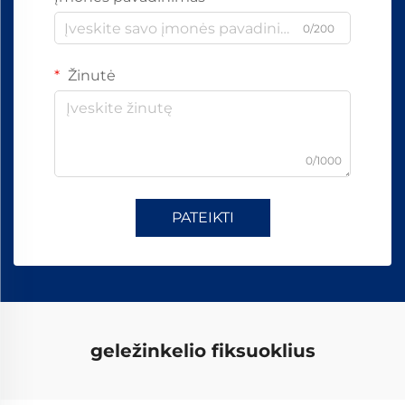
0/200
Žinutė
0/1000
PATEIKTI
geležinkelio fiksuoklius