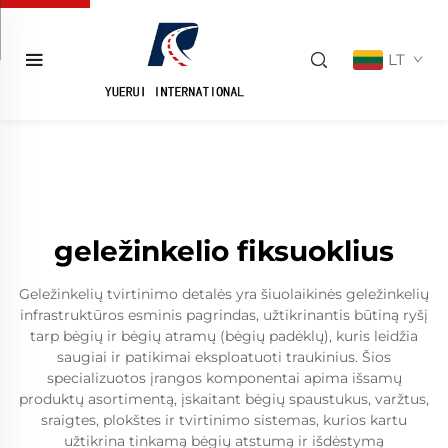
LT
geležinkelio fiksuoklius
Geležinkelių tvirtinimo detalės yra šiuolaikinės geležinkelių
infrastruktūros esminis pagrindas, užtikrinantis būtiną ryšį
tarp bėgių ir bėgių atramų (bėgių padėklų), kuris leidžia
saugiai ir patikimai eksploatuoti traukinius. Šios
specializuotos įrangos komponentai apima išsamų
produktų asortimentą, įskaitant bėgių spaustukus, varžtus,
sraigtes, plokštes ir tvirtinimo sistemas, kurios kartu
užtikrina tinkamą bėgių atstumą ir išdėstymą