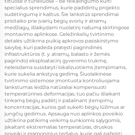
tiltuose ir tuneliuose – be reikalingumo kurti
specialius sprendimus, kurie padidintų projekto
sudėtingumą ir kaštus. Šie lankstūs sprendimai
prisitaiko prie įvairių bėgių svorių ir atramų
medžiagų, išlaikydami nuolatinį našumą skirtingose
montavimo aplinkose. Geležinkelių tvirtinimo
detalės užtikrina puikią apkrovos pasiskirstymo
savybę, kuri padeda pratęsti pagrindinės
infrastruktūros (t. y. atramų, balasto ir žemės
pagrindo) eksploatacinį gyvenimo trukmę,
neleisdama susidaryti lokalizuotiems įtempimams,
kurie sukelia ankstyvą gedimą. Šiuolaikinėse
tvirtinimo sistemose įmontuota kontroliuojama
lankstumas leidžia natūraliai kompensuoti
temperatūrines deformacijas, tuo pačiu išlaikant
tinkamą bėgių padėtį ir pašalinant įtempimų
koncentracijas, kurios gali sukelti bėgių lūžimus ar
jungčių gedimus. Apsauga nuo aplinkos poveikio
užtikrina patikimą veikimą sunkiomis sąlygomis,
įskaitant ekstremalias temperatūras, druskos
poveikį ir pramoninius teršalus, kurie gali pažeisti