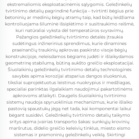
ekstremaliomis eksploatacinėmis sąlygomis. Geležinkelių
tvirtinimo detalių pagrindinė funkcija – tvirtinti bėgius prie
betoninių ar medinių bėgių atramų taip, kad būtų leidžiama
kontroliuojama šiluminė išsiplėtimo ir susitraukimo reišmė,
kuri natūraliai vyksta dėl temperatūros svyravimų.
Pažangios geležinkelių tvirtinimo detalės įtraukia
sudėtingus inžinerinius sprendimus, kurie dinamines
praeinančių traukinių apkrovas paskirsto visoje bėgių
konstrukcijoje, neleisdamos bėgiams judėti ir išlaikydamos
geometrinę stabilumą, būtiną aukšto greičio eksploatacijai.
Šiuolaikinių geležinkelių tvirtinimo detalių technologinės
savybės apima korozijai atsparius dangos sluoksnius,
tiksliai suprojektuotus leistinus nuokrypius ir medžiagas,
specialiai parinktas ilgalaikiam naudojimui pakartotinėms
apkrovoms atlaikyti. Daugelis šiuolaikinių tvirtinimo
sistemų naudoja spyruoklinius mechanizmus, kurie išlaiko
pastovią spaustukų jėgą net tada, kai komponentai laikui
bėgant susidėvi. Geležinkelių tvirtinimo detalių taikymo
sritys apima įvairias transporto šakas: sunkiųjų krovinių
maršrutus, didelio greičio keleivių tinklus, miesto eismo
sistemas ir pramoninių geležinkelių veiklą. Skirtingi