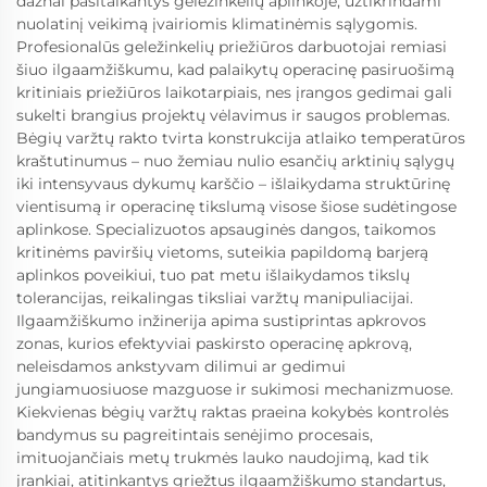
dažnai pasitaikantys geležinkelių aplinkoje, užtikrindami
nuolatinį veikimą įvairiomis klimatinėmis sąlygomis.
Profesionalūs geležinkelių priežiūros darbuotojai remiasi
šiuo ilgaamžiškumu, kad palaikytų operacinę pasiruošimą
kritiniais priežiūros laikotarpiais, nes įrangos gedimai gali
sukelti brangius projektų vėlavimus ir saugos problemas.
Bėgių varžtų rakto tvirta konstrukcija atlaiko temperatūros
kraštutinumus – nuo žemiau nulio esančių arktinių sąlygų
iki intensyvaus dykumų karščio – išlaikydama struktūrinę
vientisumą ir operacinę tikslumą visose šiose sudėtingose
aplinkose. Specializuotos apsauginės dangos, taikomos
kritinėms paviršių vietoms, suteikia papildomą barjerą
aplinkos poveikiui, tuo pat metu išlaikydamos tikslų
tolerancijas, reikalingas tiksliai varžtų manipuliacijai.
Ilgaamžiškumo inžinerija apima sustiprintas apkrovos
zonas, kurios efektyviai paskirsto operacinę apkrovą,
neleisdamos ankstyvam dilimui ar gedimui
jungiamuosiuose mazguose ir sukimosi mechanizmuose.
Kiekvienas bėgių varžtų raktas praeina kokybės kontrolės
bandymus su pagreitintais senėjimo procesais,
imituojančiais metų trukmės lauko naudojimą, kad tik
įrankiai, atitinkantys griežtus ilgaamžiškumo standartus,