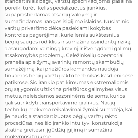
standartiniais bėgių varžtų specifikacijomis pašalina
poreikį turėti kelis specializuotus įrankius,
supaprastindamas atsargų valdymą ir
sumažindamas įrangos įsigijimo išlaidas. Nuolatinio
varžtų priveržimo dėka pasiekiami kokybės
kontrolės pagerėjimai, kurie lemia aukštesnius
bėgių saugos rodiklius ir sumažina išsiridentų riziką,
apsaugodami vertingą krovinį ir išvengdami galimų
atsakomybės problemų. Geležinkelių operatoriai
praneša apie žymų avarinių remontų skambučių
sumažėjimą, kai priežiūros komandos naudoja
tinkamas bėgių varžtų rakto technikas kasdieninėse
patikrose. Šio įrankio patikimumas ekstremaliomis
orų sąlygomis užtikrina priežiūros galimybes visus
metus, neleisdamos sezoninėms delsoms, kurios
gali sutrikdyti transportavimo grafikus. Naujų
technikų mokymo reikalavimai žymiai sumažėja, kai
jie naudoja standartizuotas bėgių varžtų rakto
procedūras, nes šio įrankio intuityvi konstrukcija
skatina greitesnį įgūdžių įgijimą ir sumažina
mokymosi trukmę.