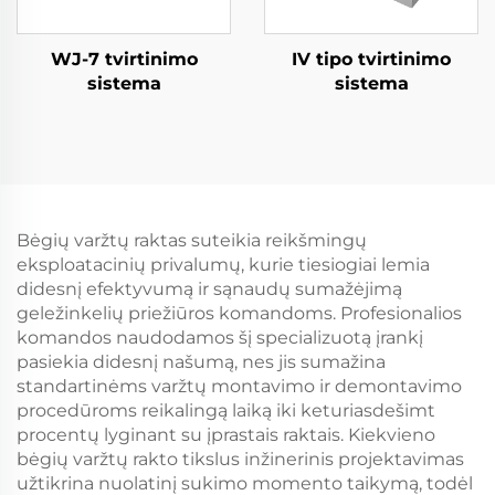
WJ-7 tvirtinimo
IV tipo tvirtinimo
sistema
sistema
Bėgių varžtų raktas suteikia reikšmingų
eksploatacinių privalumų, kurie tiesiogiai lemia
didesnį efektyvumą ir sąnaudų sumažėjimą
geležinkelių priežiūros komandoms. Profesionalios
komandos naudodamos šį specializuotą įrankį
pasiekia didesnį našumą, nes jis sumažina
standartinėms varžtų montavimo ir demontavimo
procedūroms reikalingą laiką iki keturiasdešimt
procentų lyginant su įprastais raktais. Kiekvieno
bėgių varžtų rakto tikslus inžinerinis projektavimas
užtikrina nuolatinį sukimo momento taikymą, todėl