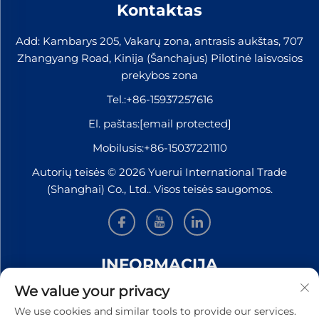
Kontaktas
Add: Kambarys 205, Vakarų zona, antrasis aukštas, 707
Zhangyang Road, Kinija (Šanchajus) Pilotinė laisvosios
prekybos zona
Tel.:
+86-15937257616
El. paštas:
[email protected]
Mobilusis:
+86-15037221110
Autorių teisės © 2026 Yuerui International Trade
(Shanghai) Co., Ltd.. Visos teisės saugomos.
INFORMACIJA
We value your privacy
Užsiregistruokite, kad gautumėte mūsų savaitinį
We use cookies and similar tools to provide our services.
naujienlaiškį