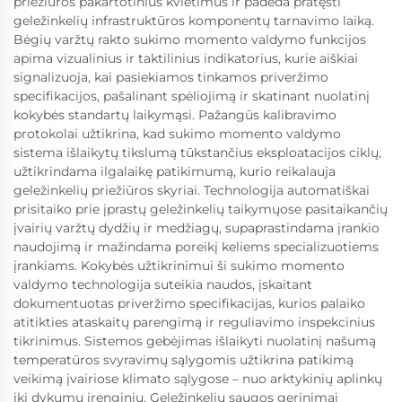
priežiūros pakartotinius kvietimus ir padeda pratęsti
geležinkelių infrastruktūros komponentų tarnavimo laiką.
Bėgių varžtų rakto sukimo momento valdymo funkcijos
apima vizualinius ir taktilinius indikatorius, kurie aiškiai
signalizuoja, kai pasiekiamos tinkamos priveržimo
specifikacijos, pašalinant spėliojimą ir skatinant nuolatinį
kokybės standartų laikymąsi. Pažangūs kalibravimo
protokolai užtikrina, kad sukimo momento valdymo
sistema išlaikytų tikslumą tūkstančius eksploatacijos ciklų,
užtikrindama ilgalaikę patikimumą, kurio reikalauja
geležinkelių priežiūros skyriai. Technologija automatiškai
prisitaiko prie įprastų geležinkelių taikymųose pasitaikančių
įvairių varžtų dydžių ir medžiagų, supaprastindama įrankio
naudojimą ir mažindama poreikį keliems specializuotiems
įrankiams. Kokybės užtikrinimui ši sukimo momento
valdymo technologija suteikia naudos, įskaitant
dokumentuotas priveržimo specifikacijas, kurios palaiko
atitikties ataskaitų parengimą ir reguliavimo inspekcinius
tikrinimus. Sistemos gebėjimas išlaikyti nuolatinį našumą
temperatūros svyravimų sąlygomis užtikrina patikimą
veikimą įvairiose klimato sąlygose – nuo arktykinių aplinkų
iki dykumų įrenginių. Geležinkelių saugos gerinimai