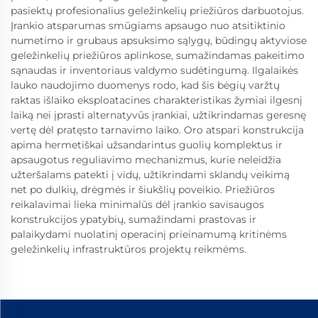
pasiektų profesionalius geležinkelių priežiūros darbuotojus.
Įrankio atsparumas smūgiams apsaugo nuo atsitiktinio
numetimo ir grubaus apsuksimo sąlygų, būdingų aktyviose
geležinkelių priežiūros aplinkose, sumažindamas pakeitimo
sąnaudas ir inventoriaus valdymo sudėtingumą. Ilgalaikės
lauko naudojimo duomenys rodo, kad šis bėgių varžtų
raktas išlaiko eksploatacines charakteristikas žymiai ilgesnį
laiką nei įprasti alternatyvūs įrankiai, užtikrindamas geresnę
vertę dėl pratęsto tarnavimo laiko. Oro atspari konstrukcija
apima hermetiškai užsandarintus guolių komplektus ir
apsaugotus reguliavimo mechanizmus, kurie neleidžia
užteršalams patekti į vidų, užtikrindami sklandų veikimą
net po dulkių, drėgmės ir šiukšlių poveikio. Priežiūros
reikalavimai lieka minimalūs dėl įrankio savisaugos
konstrukcijos ypatybių, sumažindami prastovas ir
palaikydami nuolatinį operacinį prieinamumą kritinėms
geležinkelių infrastruktūros projektų reikmėms.