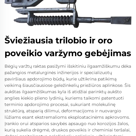
Šviežiausia trilobio ir oro
poveikio varžymo gebėjimas
Bėgių varžtų raktas pasižymi išskitiniu ilgaamžiškumu dėka
pažangios metalurginės inžinerijos ir specializuotų
paviršiaus apdorojimo būdų, kurie užtikrina patikimą
veikimą šiausčiausiose geležinkelių priežiūros aplinkose. Šis
aukštas ilgaamžiškumas kyla iš atidžiai parinktų aukšto
anglies kiekio plieno lydinių, kuriems taikomi patentuoti
terminio apdorojimo procesai, sukuriant molekulinę
struktūrą, atsparią dilimui, deformacijoms ir nuovargio
lūžiams esant ekstremalioms eksploatacinėms apkrovoms.
Įrankio orui atsparios savybės apsaugo nuo korozijos žalos,
kurią sukelia drėgmė, druskos poveikis ir cheminiai teršalai,