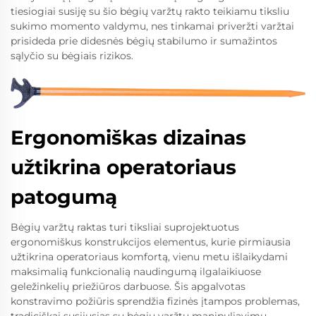
tiesiogiai susiję su šio bėgių varžtų rakto teikiamu tiksliu
sukimo momento valdymu, nes tinkamai priveržti varžtai
prisideda prie didesnės bėgių stabilumo ir sumažintos
sąlyčio su bėgiais rizikos.
Ergonomiškas dizainas
užtikrina operatoriaus
patogumą
Bėgių varžtų raktas turi tiksliai suprojektuotus
ergonomiškus konstrukcijos elementus, kurie pirmiausia
užtikrina operatoriaus komfortą, vienu metu išlaikydami
maksimalią funkcionalią naudingumą ilgalaikiuose
geležinkelių priežiūros darbuose. Šis apgalvotas
konstravimo požiūris sprendžia fizinės įtampos problemas,
tradiciškai susijusias su bėgių varžtų manipuliavimu,