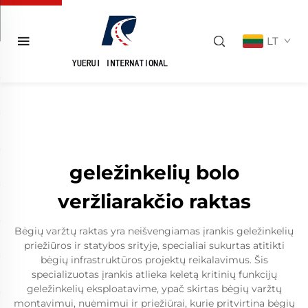
LT
geležinkelių bolo
veržliarakčio raktas
Bėgių varžtų raktas yra neišvengiamas įrankis geležinkelių
priežiūros ir statybos srityje, specialiai sukurtas atitikti
bėgių infrastruktūros projektų reikalavimus. Šis
specializuotas įrankis atlieka keletą kritinių funkcijų
geležinkelių eksploatavime, ypač skirtas bėgių varžtų
montavimui, nuėmimui ir priežiūrai, kurie pritvirtina bėgių