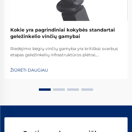
Kokie yra pagrindiniai kokybės standartai
geležinkelio vinčių gamybai
Riedėjimo bėgių vinčių gamyba yra kritiškai svarbus
etapas geležinkelių infrastruktūros plėtrai,
reikalaujantis griežtų kokybės standartų laikymosi,
kad būtų užtikrinta geležinkelių sistemų sauga ir
ŽIŪRĖTI DAUGIAU
ilgaamžiškumas visame pasaulyje. Šių esminių detalių
gamybos procesas apima...