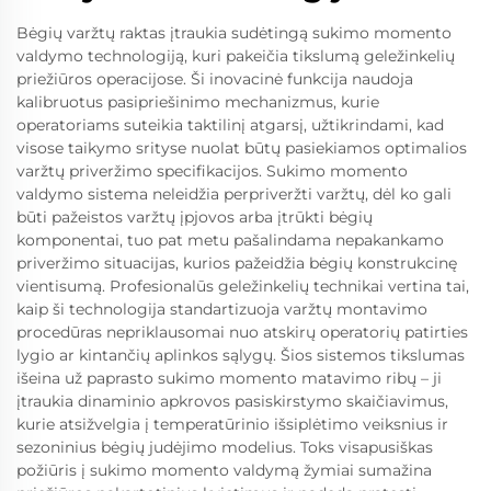
Bėgių varžtų raktas įtraukia sudėtingą sukimo momento
valdymo technologiją, kuri pakeičia tikslumą geležinkelių
priežiūros operacijose. Ši inovacinė funkcija naudoja
kalibruotus pasipriešinimo mechanizmus, kurie
operatoriams suteikia taktilinį atgarsį, užtikrindami, kad
visose taikymo srityse nuolat būtų pasiekiamos optimalios
varžtų priveržimo specifikacijos. Sukimo momento
valdymo sistema neleidžia perpriveržti varžtų, dėl ko gali
būti pažeistos varžtų įpjovos arba įtrūkti bėgių
komponentai, tuo pat metu pašalindama nepakankamo
priveržimo situacijas, kurios pažeidžia bėgių konstrukcinę
vientisumą. Profesionalūs geležinkelių technikai vertina tai,
kaip ši technologija standartizuoja varžtų montavimo
procedūras nepriklausomai nuo atskirų operatorių patirties
lygio ar kintančių aplinkos sąlygų. Šios sistemos tikslumas
išeina už paprasto sukimo momento matavimo ribų – ji
įtraukia dinaminio apkrovos pasiskirstymo skaičiavimus,
kurie atsižvelgia į temperatūrinio išsiplėtimo veiksnius ir
sezoninius bėgių judėjimo modelius. Toks visapusiškas
požiūris į sukimo momento valdymą žymiai sumažina