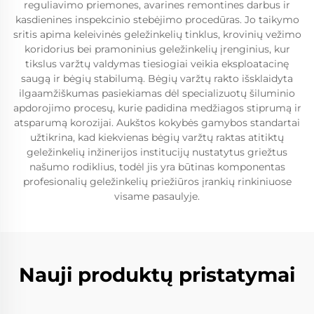
reguliavimo priemones, avarines remontines darbus ir
kasdienines inspekcinio stebėjimo procedūras. Jo taikymo
sritis apima keleivinės geležinkelių tinklus, krovinių vežimo
koridorius bei pramoninius geležinkelių įrenginius, kur
tikslus varžtų valdymas tiesiogiai veikia eksploatacinę
saugą ir bėgių stabilumą. Bėgių varžtų rakto išsklaidyta
ilgaamžiškumas pasiekiamas dėl specializuotų šiluminio
apdorojimo procesų, kurie padidina medžiagos stiprumą ir
atsparumą korozijai. Aukštos kokybės gamybos standartai
užtikrina, kad kiekvienas bėgių varžtų raktas atitiktų
geležinkelių inžinerijos institucijų nustatytus griežtus
našumo rodiklius, todėl jis yra būtinas komponentas
profesionalių geležinkelių priežiūros įrankių rinkiniuose
visame pasaulyje.
Nauji produktų pristatymai