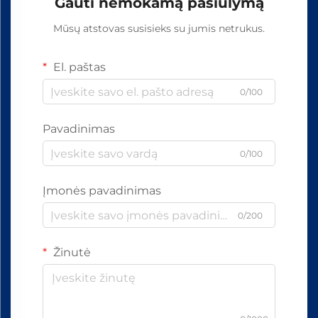
Gauti nemokamą pasiūlymą
Mūsų atstovas susisieks su jumis netrukus.
El. paštas
0/100
Pavadinimas
0/100
Įmonės pavadinimas
0/200
Žinutė