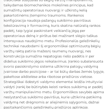
taikydamas biomechanikos mokslines principus, kad
sumažintų operatoriaus nuovargį ir užkirstų kelią
pakartotinėms įtempimo traumoms. Rankenos
konfigūracija naudoja pažangų sukibimo paviršiaus
tekstūravimą ir formavimą, kuris skatina natūralią rankos
padėtį, taip lygiai paskirstant veikiančią jėgą per
operatoriaus delną ir pirštus bei mažinant slėgio taškus
intensyvaus naudojimo metu. Profesionalūs geležinkelių
technikai naudodami šį ergonomiškai optimizuotą bėgių
varžtų raktą patiria mažesnį raumenų nuovargį, nes
konstrukcija sumažina nepatogias riešo padėtis ir per
didelius sukibimo jėgos reikalavimus. Įrankio subalansuota
svorio pasiskirstymo sistema užtikrina patogų valdymą
įvairiose darbo pozicijose – ar tai būtų darbas žemės lygyje,
pakeltose aikštelėse arba ribotose priežiūros vietose.
Strategiškai išdėstyti valdymo elementai leidžia intuityviai
valdyti įrankį be būtinybės keisti rankos sukibimą ar padėtį
varžtų manipuliavimo metu. Ergonomiškos savybės apima
neslystančius sukibimo paviršius, kurie užtikrina patikimą
valdymą net drėgnomis ar aliejinėmis sąlygomis, dažnai
pasitaikančiomis geležinkelių priežiūros aplinkoje.