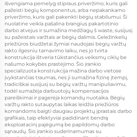
išvengiama pernelyg stipraus priveržimo, kuris gali
pažeisti bėgių komponentus, arba nepakankamo
priveržimo, kuris gali pakenkti bėgių stabilumui. Ši
nuolatine veikla pašalina brangius pakartotinio
darbo atvejus ir sumažina medžiagų š waste, susijusį
su pažeistais varžtais ar bėgių dalimis. Geležinkelių
priežiūros biudžetai žymiai naudojasi bėgių varžtų
rakto ilgesniu tarnavimo laiku, nes jo tvirta
konstrukcija ištveria tūkstančius veiksmų ciklų be
našumo kokybės prastėjimo. Šio įrankio
specializuota konstrukcija mažina darbo vietose
įvykstančias traumas, nes ji sumažina fizinę įtempį,
tradiciškai susijusį su bėgių varžtų manipuliavimu,
todėl sumažėja darbuotojų kompensacijos
pareiškimai ir pagerėja komandų nuotaika. Bėgių
varžtų rakto sutaupytas laikas leidžia priežiūros
komandoms baigti daugiau projektų įprastais darbo
grafikais, taip efektyviai padidinant bendrą
eksploatacinį pajėgumą be papildomų darbo
sąnaudų. Šio įrankio suderinamumas su