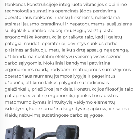
Rankenos konstrukcijoje integruota vibracijos slopinimo
technologija sumažina operacinės jėgos perdavimą
operatoriaus rankoms ir rankų linkmėms, neleisdama
atsirasti jausmo praradimui ir nepatogumams, susijusiems
su ilgalaikiu įrankio naudojimu. Bėgių varžtų rakto
ergonomiška konstrukcija pritaikyta taip, kad jį galėtų
patogiai naudoti operatoriai, dėvintys sunkius darbo
pirštines ar šaltuoju metų laiku skirtą apsauginę aprangą,
užtikrindama nuolatinį efektyvų veikimą visais sezono
darbo sąlygomis. Moksliniai bandymai patvirtina
ergonomines naudą, rodydami matuojamus sumažėjimus
operatoriaus raumenų įtampos lygyje ir pagerintus
užduočių atlikimo laikus palyginti su tradiciniais
geležinkelių priežiūros įrankiais. Konstrukcijos filosofija taip
pat apima vizualinę ergonomiką: įrankis turi aukštos
matomumo žymas ir intuityvią valdymo elementų
išdėstymą, kurie sumažina kognityvinę apkrovą ir skatina
klaidų nebuvimą sudėtingose darbo sąlygose.