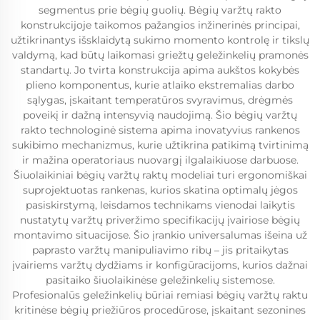
segmentus prie bėgių guolių. Bėgių varžtų rakto
konstrukcijoje taikomos pažangios inžinerinės principai,
užtikrinantys išsklaidytą sukimo momento kontrolę ir tikslų
valdymą, kad būtų laikomasi griežtų geležinkelių pramonės
standartų. Jo tvirta konstrukcija apima aukštos kokybės
plieno komponentus, kurie atlaiko ekstremalias darbo
sąlygas, įskaitant temperatūros svyravimus, drėgmės
poveikį ir dažną intensyvią naudojimą. Šio bėgių varžtų
rakto technologinė sistema apima inovatyvius rankenos
sukibimo mechanizmus, kurie užtikrina patikimą tvirtinimą
ir mažina operatoriaus nuovargį ilgalaikiuose darbuose.
Šiuolaikiniai bėgių varžtų raktų modeliai turi ergonomiškai
suprojektuotas rankenas, kurios skatina optimalų jėgos
pasiskirstymą, leisdamos technikams vienodai laikytis
nustatytų varžtų priveržimo specifikacijų įvairiose bėgių
montavimo situacijose. Šio įrankio universalumas išeina už
paprasto varžtų manipuliavimo ribų – jis pritaikytas
įvairiems varžtų dydžiams ir konfigūracijoms, kurios dažnai
pasitaiko šiuolaikinėse geležinkelių sistemose.
Profesionalūs geležinkelių būriai remiasi bėgių varžtų raktu
kritinėse bėgių priežiūros procedūrose, įskaitant sezonines