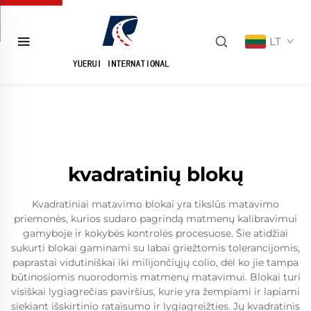
LT
kvadratinių blokų
Kvadratiniai matavimo blokai yra tikslūs matavimo
priemonės, kurios sudaro pagrindą matmenų kalibravimui
gamyboje ir kokybės kontrolės procesuose. Šie atidžiai
sukurti blokai gaminami su labai griežtomis tolerancijomis,
paprastai vidutiniškai iki milijončiųjų colio, dėl ko jie tampa
būtinosiomis nuorodomis matmenų matavimui. Blokai turi
visiškai lygiagrečias paviršius, kurie yra žempiami ir lapiami
siekiant išskirtinio rataisumo ir lygiagreižties. Jų kvadratinis