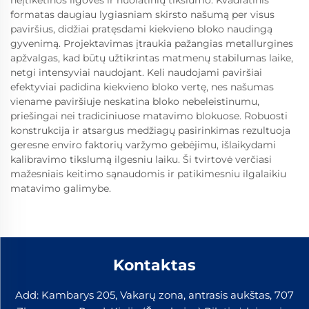
neįtikėtinos ilgoves ir nuolatinių tikslumo. Kvadratinis
formatas daugiau lygiasniam skirsto našumą per visus
paviršius, didžiai pratęsdami kiekvieno bloko naudingą
gyvenimą. Projektavimas įtraukia pažangias metallurgines
apžvalgas, kad būtų užtikrintas matmenų stabilumas laike,
netgi intensyviai naudojant. Keli naudojami paviršiai
efektyviai padidina kiekvieno bloko vertę, nes našumas
viename paviršiuje neskatina bloko nebeleistinumu,
priešingai nei tradiciniuose matavimo blokuose. Robuosti
konstrukcija ir atsargus medžiagų pasirinkimas rezultuoja
geresne enviro faktorių varžymo gebėjimu, išlaikydami
kalibravimo tikslumą ilgesniu laiku. Ši tvirtovė verčiasi
mažesniais keitimo sąnaudomis ir patikimesniu ilgalaikiu
matavimo galimybe.
Kontaktas
Add: Kambarys 205, Vakarų zona, antrasis aukštas, 707