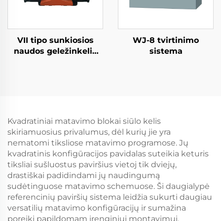
VII tipo sunkiosios
WJ-8 tvirtinimo
naudos geležinkelio
sistema
tvirtinimo sistema
Kvadratiniai matavimo blokai siūlo kelis
skiriamuosius privalumus, dėl kurių jie yra
nematomi tiksliose matavimo programose. Jų
kvadratinis konfigūracijos pavidalas suteikia keturis
tiksliai sušluostus paviršius vietoj tik dviejų,
drastiškai padidindami jų naudingumą
sudėtinguose matavimo schemuose. Ši daugialypė
referencinių paviršių sistema leidžia sukurti daugiau
versatilių matavimo konfigūracijų ir sumažina
poreikį papildomam įrenginiui montavimui.