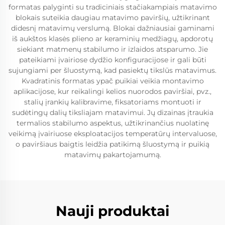
formatas palyginti su tradiciniais stačiakampiais matavimo
blokais suteikia daugiau matavimo paviršių, užtikrinant
didesnį matavimų verslumą. Blokai dažniausiai gaminami
iš aukštos klasės plieno ar keraminių medžiagų, apdorotų
siekiant matmenų stabilumo ir izlaidos atsparumo. Jie
pateikiami įvairiose dydžio konfiguracijose ir gali būti
sujungiami per šluostymą, kad pasiektų tikslūs matavimus.
Kvadratinis formatas ypač puikiai veikia montavimo
aplikacijose, kur reikalingi kelios nuorodos paviršiai, pvz.,
stalių įrankių kalibravime, fiksatoriams montuoti ir
sudėtingų dalių tiksliajam matavimui. Jų dizainas įtraukia
termalios stabilumo aspektus, užtikrinančius nuolatinę
veikimą įvairiuose eksploatacijos temperatūrų intervaluose,
o paviršiaus baigtis leidžia patikimą šluostymą ir puikią
matavimų pakartojamumą.
Nauji produktai