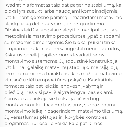
Kvadratinis formatas taip pat pagerina stabilumą, kai
blokai yra susukti arba naudojami kombinacijomis,
užtikrinant geresnę paramą ir mažindami matavimo
klaidų riziką dėl nukrypimų ar pergrūdinimo.
Dizainas leidžia lengviau valdyti ir manipuliuoti jais
metodiniais matavimo procedūrose, ypač dirbdami
su mažomis dimensijomis. Šie blokai puikiai tinka
programoms, kuriose reikalingi statmeni nuorodos,
išskyrus poreikį papildomoms kvadratinėms
montavimo sistemoms. Jų robustinė konstrukcija
užtikrina ilgalaikę matavimų stabilią dimensiją, o jų
termodinaminės charakteristikos mažina matavimo
kintančių dėl temperatūros pokyčių. Kvadratinis
formatas taip pat leidžia lengvesnį valymą ir
priežiūrą, nes visi paviršiai yra lengvai pasiekiami.
Gamybos aplinkoje šie blokai ypač vertingi
montavimo ir kalibravimo tikslams, sumažindami
montavimo laiką ir pagerindami matavimo tikslumą.
Jų versatlumas plėtojas ir į kokybės kontrolės
programas, kuriose jie veikia kaip patikimos