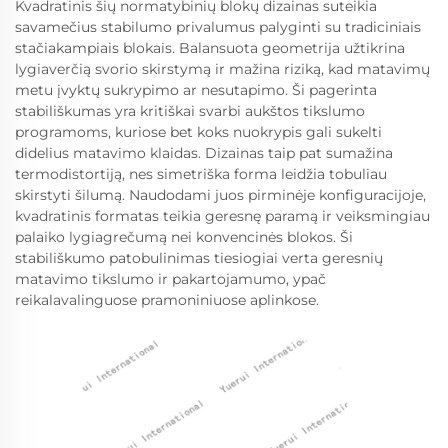
Kvadratinis šių normatybinių blokų dizainas suteikia
savamečius stabilumo privalumus palyginti su tradiciniais
stačiakampiais blokais. Balansuota geometrija užtikrina
lygiaverčią svorio skirstymą ir mažina riziką, kad matavimų
metu įvyktų sukrypimo ar nesutapimo. Ši pagerinta
stabiliškumas yra kritiškai svarbi aukštos tikslumo
programoms, kuriose bet koks nuokrypis gali sukelti
didelius matavimo klaidas. Dizainas taip pat sumažina
termodistortiją, nes simetriška forma leidžia tobuliau
skirstyti šilumą. Naudodami juos pirminėje konfiguracijoje,
kvadratinis formatas teikia geresnę paramą ir veiksmingiau
palaiko lygiagrečumą nei konvencinės blokos. Ši
stabiliškumo patobulinimas tiesiogiai verta geresnių
matavimo tikslumo ir pakartojamumo, ypač
reikalavalinguose pramoniniuose aplinkose.