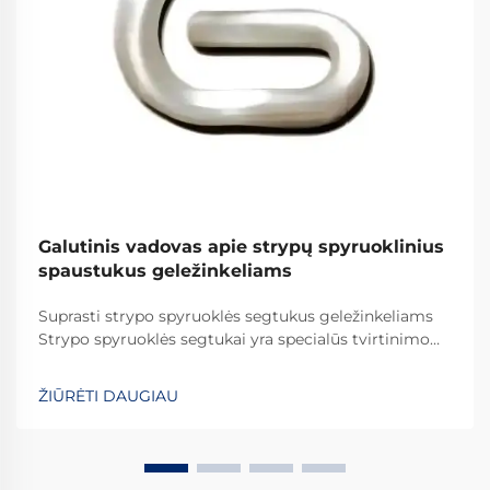
Galutinis vadovas apie strypų spyruoklinius
spaustukus geležinkeliams
Suprasti strypo spyruoklės segtukus geležinkeliams
Strypo spyruoklės segtukai yra specialūs tvirtinimo
elementai, kurie vaidina svarbų vaidmenį visame
pasaulyje esančiuose geležinkelių sistemose. Jie
ŽIŪRĖTI DAUGIAU
užtikrina, kad bėgiai būtų tinkamai pritvirtinti, kad
viskas išliktų savo vietoje. Ką daro šiuos segtukus
efektyviais...