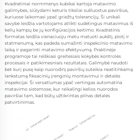
Kvadratiniai normmenys kubikai kartoja matavimo
galimybes, siūlydami keturis tiksliai sušluostus paviršius,
kuriuose laikomasi ypač griežtų tolerancijų. Ši unikali
savybė leidžia vartotojams atlikti sudėtingus matavimus iš
kelių kampų be jų konfigūracijos keitimo. Kvadratinis
formatas leidžia vienaciuoju metu matuoti aukštį, plotį ir
statmenumą, kas padeda sumažinti inspekcinio matavimo
laiką ir pagerinti matavimo efektyvumą. Praktinėje
programoje tai reiškiasi greitesiais kokybės kontrolės
procesais ir patikimesniais rezultatais. Galimybė naudoti
bet kurį pusę kaip nuorodinį paviršių suteikia neatitinkamą
lankstumą fiksacinių įrenginių montavimui ir detalės
inspekcijai. Ši versatlumas ypač vertingas automatina
matavimo sistemose, kur reikalingi kelios nuorodos
paviršiai tam, kad būtų užtikrintas pilnas detalės
patvirtinimas.