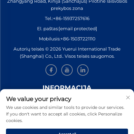
Zhangyang Road, Kinija (Šanchajus) Pilotinė laisvosios
prekybos zona
Tel.:
+86-15937257616
El. paštas:
[email protected]
Mobilusis:
+86-15037221110
Autorių teisės © 2026 Yuerui International Trade
(Shanghai) Co., Ltd.. Visos teisės saugomos.
INFORMACIJA
We value your privacy
Užsiregistruokite, kad gautumėte mūsų savaitinį
We use cookies and similar tools to provide our services.
naujienlaiškį
If you don't want to accept all cookies, click Personalize
cookies.