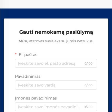
Gauti nemokamą pasiūlymą
Mūsų atstovas susisieks su jumis netrukus.
El. paštas
0/100
Pavadinimas
0/100
Įmonės pavadinimas
0/200