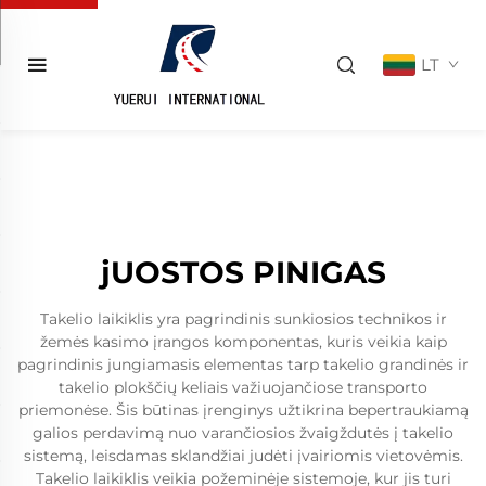
LT
jUOSTOS PINIGAS
Takelio laikiklis yra pagrindinis sunkiosios technikos ir
žemės kasimo įrangos komponentas, kuris veikia kaip
pagrindinis jungiamasis elementas tarp takelio grandinės ir
takelio plokščių keliais važiuojančiose transporto
priemonėse. Šis būtinas įrenginys užtikrina bepertraukiamą
galios perdavimą nuo varančiosios žvaigždutės į takelio
sistemą, leisdamas sklandžiai judėti įvairiomis vietovėmis.
Takelio laikiklis veikia požeminėje sistemoje, kur jis turi