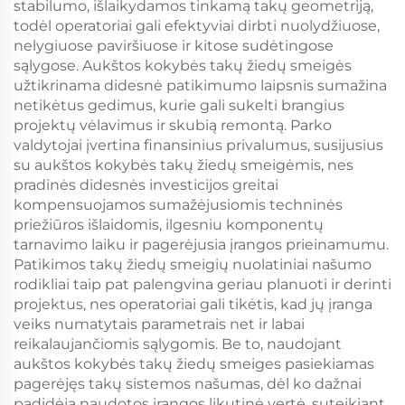
stabilumo, išlaikydamos tinkamą takų geometriją,
todėl operatoriai gali efektyviai dirbti nuolydžiuose,
nelygiuose paviršiuose ir kitose sudėtingose
sąlygose. Aukštos kokybės takų žiedų smeigės
užtikrinama didesnė patikimumo laipsnis sumažina
netikėtus gedimus, kurie gali sukelti brangius
projektų vėlavimus ir skubią remontą. Parko
valdytojai įvertina finansinius privalumus, susijusius
su aukštos kokybės takų žiedų smeigėmis, nes
pradinės didesnės investicijos greitai
kompensuojamos sumažėjusiomis techninės
priežiūros išlaidomis, ilgesniu komponentų
tarnavimo laiku ir pagerėjusia įrangos prieinamumu.
Patikimos takų žiedų smeigių nuolatiniai našumo
rodikliai taip pat palengvina geriau planuoti ir derinti
projektus, nes operatoriai gali tikėtis, kad jų įranga
veiks numatytais parametrais net ir labai
reikalaujančiomis sąlygomis. Be to, naudojant
aukštos kokybės takų žiedų smeiges pasiekiamas
pagerėjęs takų sistemos našumas, dėl ko dažnai
padidėja naudotos įrangos likutinė vertė, suteikiant