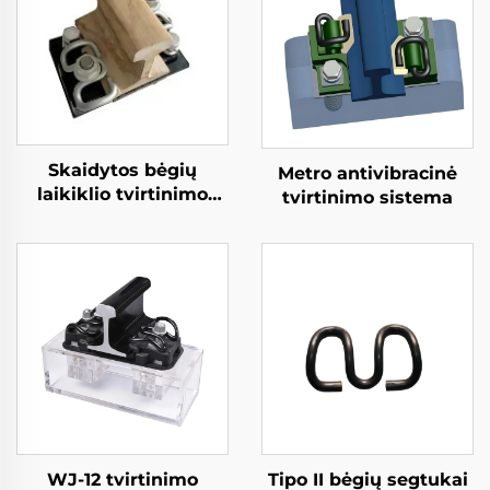
Skaidytos bėgių
Metro antivibracinė
laikiklio tvirtinimo
tvirtinimo sistema
sistema
WJ-12 tvirtinimo
Tipo II bėgių segtukai