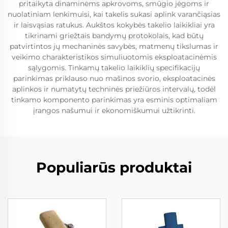
pritaikyta dinaminėms apkrovoms, smūgio jėgoms ir
nuolatiniam lenkimuisi, kai takelis sukasi aplink varančiąsias
ir laisvąsias ratukus. Aukštos kokybės takelio laikikliai yra
tikrinami griežtais bandymų protokolais, kad būtų
patvirtintos jų mechaninės savybės, matmenų tikslumas ir
veikimo charakteristikos simuliuotomis eksploatacinėmis
sąlygomis. Tinkamų takelio laikiklių specifikacijų
parinkimas priklauso nuo mašinos svorio, eksploatacinės
aplinkos ir numatytų techninės priežiūros intervalų, todėl
tinkamo komponento parinkimas yra esminis optimaliam
įrangos našumui ir ekonomiškumui užtikrinti.
Populiarūs produktai