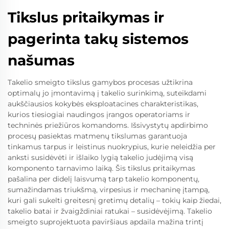
Tikslus pritaikymas ir
pagerinta takų sistemos
našumas
Takelio smeigto tikslus gamybos procesas užtikrina
optimalų jo įmontavimą į takelio surinkimą, suteikdami
aukščiausios kokybės eksploatacines charakteristikas,
kurios tiesiogiai naudingos įrangos operatoriams ir
techninės priežiūros komandoms. Išsivystytų apdirbimo
procesų pasiektas matmenų tikslumas garantuoja
tinkamus tarpus ir leistinus nuokrypius, kurie neleidžia per
anksti susidėvėti ir išlaiko lygią takelio judėjimą visą
komponento tarnavimo laiką. Šis tikslus pritaikymas
pašalina per didelį laisvumą tarp takelio komponentų,
sumažindamas triukšmą, virpesius ir mechaninę įtampą,
kuri gali sukelti greitesnį gretimų detalių – tokių kaip žiedai,
takelio batai ir žvaigždiniai ratukai – susidėvėjimą. Takelio
smeigto suprojektuota paviršiaus apdaila mažina trintį