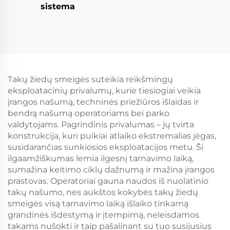
sistema
Takų žiedų smeigės suteikia reikšmingų
eksploatacinių privalumų, kurie tiesiogiai veikia
įrangos našumą, techninės priežiūros išlaidas ir
bendrą našumą operatoriams bei parko
valdytojams. Pagrindinis privalumas – jų tvirta
konstrukcija, kuri puikiai atlaiko ekstremalias jėgas,
susidarančias sunkiosios eksploatacijos metu. Ši
ilgaamžiškumas lemia ilgesnį tarnavimo laiką,
sumažina keitimo ciklų dažnumą ir mažina įrangos
prastovas. Operatoriai gauna naudos iš nuolatinio
takų našumo, nes aukštos kokybės takų žiedų
smeigės visą tarnavimo laiką išlaiko tinkamą
grandinės išdėstymą ir įtempimą, neleisdamos
takams nušokti ir taip pašalinant su tuo susijusius