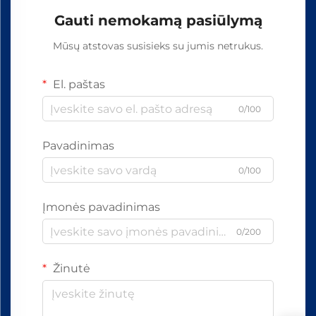
Gauti nemokamą pasiūlymą
Mūsų atstovas susisieks su jumis netrukus.
El. paštas
0/100
Pavadinimas
0/100
Įmonės pavadinimas
0/200
Žinutė