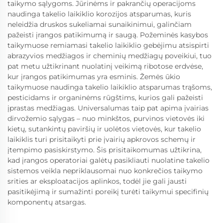
taikymo sąlygoms. Jūrinėms ir pakrančių operacijoms
naudinga takelio laikiklio korozijos atsparumas, kuris
neleidžia druskos sukeliamai sunaikinimui, galinčiam
pažeisti įrangos patikimumą ir saugą. Požeminės kasybos
taikymuose remiamasi takelio laikiklio gebėjimu atsispirti
abrazyvios medžiagos ir cheminių medžiagų poveikiui, tuo
pat metu užtikrinant nuolatinį veikimą ribotose erdvėse,
kur įrangos patikimumas yra esminis. Žemės ūkio
taikymuose naudinga takelio laikiklio atsparumas trąšoms,
pesticidams ir organinėms rūgštims, kurios gali pažeisti
įprastas medžiagas. Universalumas taip pat apima įvairias
dirvožemio sąlygas – nuo minkštos, purvinos vietovės iki
kietų, sutankintų paviršių ir uolėtos vietovės, kur takelio
laikiklis turi prisitaikyti prie įvairių apkrovos schemų ir
įtempimo pasiskirstymo. Šis prisitaikomumas užtikrina,
kad įrangos operatoriai galėtų pasikliauti nuolatine takelio
sistemos veikla nepriklausomai nuo konkrečios taikymo
srities ar eksploatacijos aplinkos, todėl jie gali jausti
pasitikėjimą ir sumažinti poreikį turėti taikymui specifinių
komponentų atsargas.