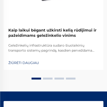
Kaip laikui bėgant užkirsti kelią rūdijimui ir
pažeidimams geležinkelio vinims
Geležinkelių infrastruktūra sudaro šiuolaikinių
transporto sistemų pagrindą, kasdien perveždama
milijonus tonų krovinių ir keleivių tarp didelių
atstumų. Tarp svarbiausių komponentų, užtikrinančių
ŽIŪRĖTI DAUGIAU
bėgių stabilumą ir saugą, riedėjimo bėgių vinčių
vaidmuo yra neabejotinai esminis...