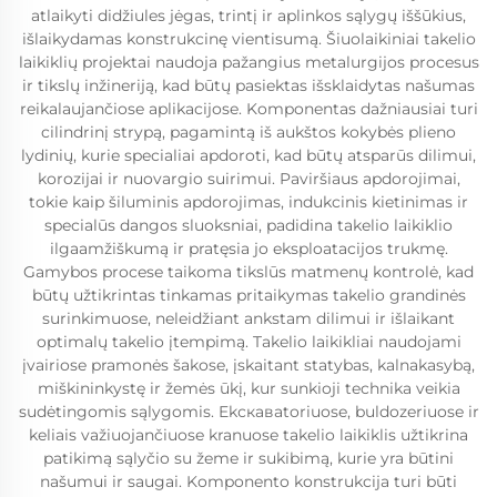
atlaikyti didžiules jėgas, trintį ir aplinkos sąlygų iššūkius,
išlaikydamas konstrukcinę vientisumą. Šiuolaikiniai takelio
laikiklių projektai naudoja pažangius metalurgijos procesus
ir tikslų inžineriją, kad būtų pasiektas išsklaidytas našumas
reikalaujančiose aplikacijose. Komponentas dažniausiai turi
cilindrinį strypą, pagamintą iš aukštos kokybės plieno
lydinių, kurie specialiai apdoroti, kad būtų atsparūs dilimui,
korozijai ir nuovargio suirimui. Paviršiaus apdorojimai,
tokie kaip šiluminis apdorojimas, indukcinis kietinimas ir
specialūs dangos sluoksniai, padidina takelio laikiklio
ilgaamžiškumą ir pratęsia jo eksploatacijos trukmę.
Gamybos procese taikoma tikslūs matmenų kontrolė, kad
būtų užtikrintas tinkamas pritaikymas takelio grandinės
surinkimuose, neleidžiant ankstam dilimui ir išlaikant
optimalų takelio įtempimą. Takelio laikikliai naudojami
įvairiose pramonės šakose, įskaitant statybas, kalnakasybą,
miškininkystę ir žemės ūkį, kur sunkioji technika veikia
sudėtingomis sąlygomis. Ekскавatoriuose, buldozeriuose ir
keliais važiuojančiuose kranuose takelio laikiklis užtikrina
patikimą sąlyčio su žeme ir sukibimą, kurie yra būtini
našumui ir saugai. Komponento konstrukcija turi būti