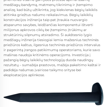
medžiagų bandymą, matmenų tikrinimą ir įtempimo
analizę, kad būtų užtikrinta, jog kiekvienas bėgių laikiklis
atitinka griežtus našumo reikalavimus. Bėgių laikiklių
konstrukcijos inžinerija taip pat įtraukia nuovargio
atsparumo savybes, leidžiančias komponentui ištverti
milijonus apkrovos ciklų be įtempimo įtrūkimų ar
struktūrinių silpnumų atsiradimo. Ši aukštesnio lygio
medžiagų inžinerija tiesiogiai lemia mažesnius techninės
priežiūros kaštus, ilgesnius techninės priežiūros intervalus
ir pagerintą įrangos patikimumą operatoriams, kurie savo
mašinas naudoja kritinėms operacijoms. Investicija į
pažangią bėgių laikiklių technologiją duoda naudingų
rezultatų – sumažėja prastovos, mažėja pakeitimo kaštai ir
padidėja našumas įvairiose taikymo srityse bei
eksploatacijos aplinkose.