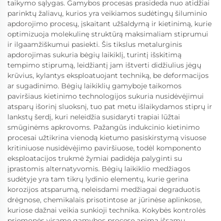
taikymo sąlygas. Gamybos procesas prasideda nuo atidžiai
parinktų žaliavų, kurios yra veikiamos sudėtingų šiluminio
apdorojimo procesų, įskaitant užšaldymą ir kietinimą, kurie
optimizuoja molekulinę struktūrą maksimaliam stiprumui
ir ilgaamžiškumui pasiekti. Šis tikslus metalurginis
apdorojimas sukuria bėgių laikiklį, turintį išskitimą
tempimo stiprumą, leidžiantį jam ištverti didžiulius jėgų
krūvius, kylantys eksploatuojant techniką, be deformacijos
ar sugadinimo. Bėgių laikiklių gamyboje taikomos
paviršiaus kietinimo technologijos sukuria nusidėvėjimui
atsparų išorinį sluoksnį, tuo pat metu išlaikydamos stiprų ir
lankstų šerdį, kuri neleidžia susidaryti trapiai lūžtai
smūginėms apkrovoms. Pažangūs indukcinio kietinimo
procesai užtikrina vienodą kietumo pasiskirstymą visuose
kritiniuose nusidėvėjimo paviršiuose, todėl komponento
eksploatacijos trukmė žymiai padidėja palyginti su
įprastomis alternatyvomis. Bėgių laikiklio medžiagos
sudėtyje yra tam tikrų lydinio elementų, kurie gerina
korozijos atsparumą, neleisdami medžiagai degraduotis
drėgnose, chemikalais prisotintose ar jūrinėse aplinkose,
kuriose dažnai veikia sunkioji technika. Kokybės kontrolės
priemonės visame gamybos procese apima išsamų