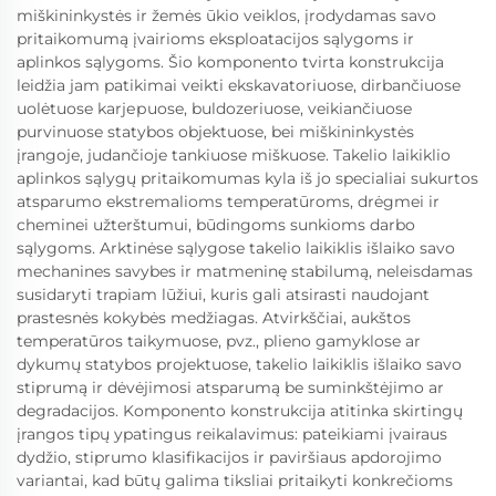
miškininkystės ir žemės ūkio veiklos, įrodydamas savo
pritaikomumą įvairioms eksploatacijos sąlygoms ir
aplinkos sąlygoms. Šio komponento tvirta konstrukcija
leidžia jam patikimai veikti ekskavatoriuose, dirbančiuose
uolėtuose karjерuose, buldozeriuose, veikiančiuose
purvinuose statybos objektuose, bei miškininkystės
įrangoje, judančioje tankiuose miškuose. Takelio laikiklio
aplinkos sąlygų pritaikomumas kyla iš jo specialiai sukurtos
atsparumo ekstremalioms temperatūroms, drėgmei ir
cheminei užterštumui, būdingoms sunkioms darbo
sąlygoms. Arktinėse sąlygose takelio laikiklis išlaiko savo
mechanines savybes ir matmeninę stabilumą, neleisdamas
susidaryti trapiam lūžiui, kuris gali atsirasti naudojant
prastesnės kokybės medžiagas. Atvirkščiai, aukštos
temperatūros taikymuose, pvz., plieno gamyklose ar
dykumų statybos projektuose, takelio laikiklis išlaiko savo
stiprumą ir dėvėjimosi atsparumą be suminkštėjimo ar
degradacijos. Komponento konstrukcija atitinka skirtingų
įrangos tipų ypatingus reikalavimus: pateikiami įvairaus
dydžio, stiprumo klasifikacijos ir paviršiaus apdorojimo
variantai, kad būtų galima tiksliai pritaikyti konkrečioms