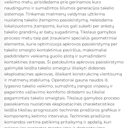
veikimo metu, prisidedama prie gerinamos kuro
naudingumo ir sumažintos šilumos generacijos takelio
sistemoje. Tinkamas matmenų valdymas užtikrina
nuolatinę takelio įtempimo pasiskirstymą, neleisdama
lokalizuotoms įtampoms, kurios gali sukelti per ankstų
takelio grandinių ar batų sugadinimą. Tikslaus gamybos
proceso metu taip pat įtraukiami specialūs geometriniai
elementai, kurie optimizuoja apkrovos pasiskirstymą per
takelio smeigto kontaktinius paviršius, maksimaliai
padidindami veikiamą guolio plotą ir sumažindami
kontaktines įtampas. Ši patobulinta apkrovos pasiskirstymo
galimybė leidžia takelio smeigtui išlaikyti didesnes
eksploatacines apkrovas, išlaikant konstrukcinę vientisumą
ir matmenų stabilumą. Operatoriai gauna naudos iš
lygesnio takelio veikimo, sumažintų įrangos virpesių ir
pagerinto važiavimo komforto dirbdami su tiksliai
pagamintais takelio smeigtais. Tikslaus gamybos proceso
pasiekiamos nuolatinės eksploatacinės charakteristikos
leidžia tiksliau prognozuoti techninės priežiūros grafikus ir
komponentų keitimo intervalus. Techninės priežiūros
komandos vertina patikimą pritaikymą ir apdailą, kuri
palengvina paprastas montavimo ir demontavimo