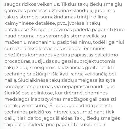
saugos rizikos veiksnius. Tikslus takų žiedų smeigių
gamybos procesas užtikrina sklandų jų judėjimą
takų sistemoje, sumažindamas trintį ir dilimą
kaimyninėse detalėse, pvz., įvorėse ir takų
batakuose. Šis optimizavimas padeda pagerinti kuro
naudingumą, nes varomoji sistema veikia su
mažesniu mechaniniu pasipriešinimu, todėl ilgainiui
sumažėja eksploatacinės išlaidos. Techninės
priežiūros komandos vertina paprastas pakeitimo
procedūras, susijusias su gerai suprojektuotomis
takų žiedų smeigėmis, leidžiančias greitai atlikti
techninę priežiūrą ir išlaikyti įrangą veikiančią bei
našią. Šiuolaikinėse takų žiedų smeigėse įtaisyta
korozijos atsparumas yra nepaprastai naudingas
šiurkščiose aplinkose, kur drėgmė, cheminės
medžiagos ir abrazyvinės medžiagos gali pažeisti
detalių vientisumą. Ši apsauga padeda pratęsti
techninės priežiūros intervalus, sumažinant tiek
dalių, tiek darbo jėgos išlaidas. Takų žiedų smeigės
taip pat prisideda prie pagerinto sukibimo ir