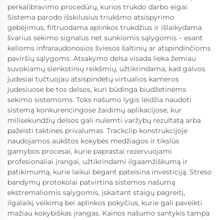
perkalibravimo procedūrų, kurios trukdo darbo eigai.
Sistema parodo išskilusius triukšmo atsispyrimo
gebėjimus, filtruodama aplinkos trukdžius ir išlaikydama
švarius sekimo signalus net sunkiomis sąlygomis – esant
kelioms infraraudonosios šviesos šaltinių ar atspindinčioms
paviršių sąlygoms. Atsakymo delsa visada lieka žemiau
suvokiamų slenkstinių reikšmių, užtikrindama, kad galvos
judesiai tučtuojau atsispindėtų virtualios kameros
judesiuose be tos delsos, kuri būdinga biudžetinėms
sekimo sistemoms. Toks našumo lygis leidžia naudoti
sistemą konkurencingose žaidimų aplikacijose, kur
milisekundžių delsos gali nulemti varžybų rezultatą arba
pažeisti taktines privalumas. Trackclip konstrukcijoje
naudojamos aukštos kokybės medžiagos ir tikslūs
gamybos procesai, kurie paprastai rezervuojami
profesionaliai įrangai, užtikrindami ilgaamžiškumą ir
patikimumą, kurie laikui bėgant pateisina investiciją. Streso
bandymų protokolai patvirtina sistemos našumą
ekstremaliomis sąlygomis, įskaitant staigų pagreitį,
ilgalaikį veikimą bei aplinkos pokyčius, kurie gali paveikti
mažiau kokybiškas įrangas. Kainos našumo santykis tampa