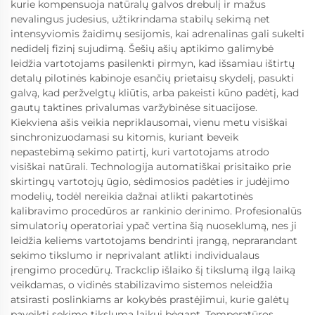
kurie kompensuoja natūralų galvos drebulį ir mažus
nevalingus judesius, užtikrindama stabilų sekimą net
intensyviomis žaidimų sesijomis, kai adrenalinas gali sukelti
nedidelį fizinį sujudimą. Šešių ašių aptikimo galimybė
leidžia vartotojams pasilenkti pirmyn, kad išsamiau ištirtų
detalų pilotinės kabinoje esančių prietaisų skydelį, pasukti
galvą, kad peržvelgtų kliūtis, arba pakeisti kūno padėtį, kad
gautų taktines privalumas varžybinėse situacijose.
Kiekviena ašis veikia nepriklausomai, vienu metu visiškai
sinchronizuodamasi su kitomis, kuriant beveik
nepastebimą sekimo patirtį, kuri vartotojams atrodo
visiškai natūrali. Technologija automatiškai prisitaiko prie
skirtingų vartotojų ūgio, sėdimosios padėties ir judėjimo
modelių, todėl nereikia dažnai atlikti pakartotinės
kalibravimo procedūros ar rankinio derinimo. Profesionalūs
simulatorių operatoriai ypač vertina šią nuoseklumą, nes ji
leidžia keliems vartotojams bendrinti įrangą, neprarandant
sekimo tikslumo ir neprivalant atlikti individualaus
įrengimo procedūrų. Trackclip išlaiko šį tikslumą ilgą laiką
veikdamas, o vidinės stabilizavimo sistemos neleidžia
atsirasti poslinkiams ar kokybės prastėjimui, kurie galėtų
paveikti sekimo tikslumą laikui bėgant. Temperatūros