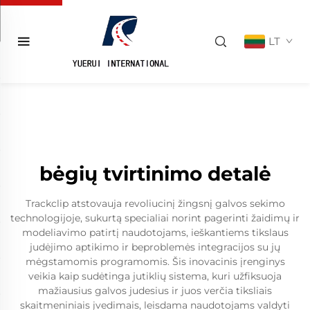
LT
bėgių tvirtinimo detalė
Trackclip atstovauja revoliucinį žingsnį galvos sekimo
technologijoje, sukurtą specialiai norint pagerinti žaidimų ir
modeliavimo patirtį naudotojams, ieškantiems tikslaus
judėjimo aptikimo ir beproblemės integracijos su jų
mėgstamomis programomis. Šis inovacinis įrenginys
veikia kaip sudėtinga jutiklių sistema, kuri užfiksuoja
mažiausius galvos judesius ir juos verčia tiksliais
skaitmeniniais įvedimais, leisdama naudotojams valdyti