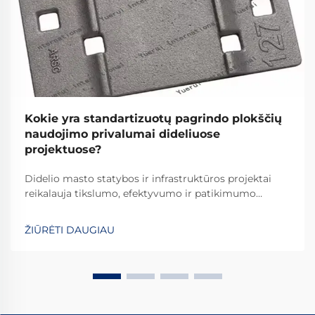
Kokie yra standartizuotų pagrindo plokščių
naudojimo privalumai dideliuose
projektuose?
Didelio masto statybos ir infrastruktūros projektai
reikalauja tikslumo, efektyvumo ir patikimumo
kiekviename vystymosi etape. Tarp pagrindinių
elementų, kurie užtikrina projekto sėkmę, išsiskiria
ŽIŪRĖTI DAUGIAU
standartizuotos pagrindo plokštės kaip esminiai
komponentai, kurie...