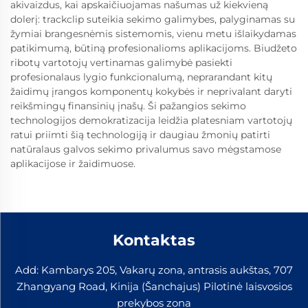
akivaizdus, kai apskaičiuojamas našumas už kiekvieną
dolerį: trackclip suteikia sekimo galimybes, palyginamas su
žymiai brangesnėmis sistemomis, vienu metu išlaikydamas
patikimumą, būtiną profesionalioms aplikacijoms. Biudžeto
ribotų vartotojų vertinamas galimybė pasiekti
profesionalaus lygio funkcionalumą, neprarandant kitų
žaidimų įrangos komponentų kokybės ir neprivalant daryti
reikšmingų finansinių įnašų. Ši pažangios sekimo
technologijos demokratizacija leidžia platesniam vartotojų
ratui priimti šią technologiją ir daugiau žmonių patirti
natūralaus galvos sekimo privalumus savo mėgstamose
aplikacijose ir žaidimuose.
Kontaktas
Add: Kambarys 205, Vakarų zona, antrasis aukštas, 707
Zhangyang Road, Kinija (Šanchajus) Pilotinė laisvosios
prekybos zona