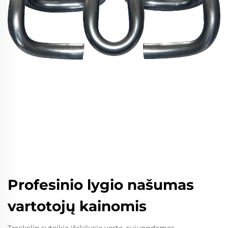
Profesinio lygio našumas
vartotojų kainomis
Trackclip suteikia išskilusią vertę, sujungdamas