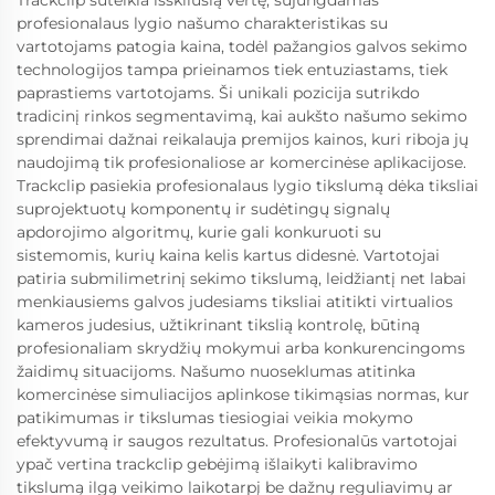
profesionalaus lygio našumo charakteristikas su
vartotojams patogia kaina, todėl pažangios galvos sekimo
technologijos tampa prieinamos tiek entuziastams, tiek
paprastiems vartotojams. Ši unikali pozicija sutrikdo
tradicinį rinkos segmentavimą, kai aukšto našumo sekimo
sprendimai dažnai reikalauja premijos kainos, kuri riboja jų
naudojimą tik profesionaliose ar komercinėse aplikacijose.
Trackclip pasiekia profesionalaus lygio tikslumą dėka tiksliai
suprojektuotų komponentų ir sudėtingų signalų
apdorojimo algoritmų, kurie gali konkuruoti su
sistemomis, kurių kaina kelis kartus didesnė. Vartotojai
patiria submilimetrinį sekimo tikslumą, leidžiantį net labai
menkiausiems galvos judesiams tiksliai atitikti virtualios
kameros judesius, užtikrinant tikslią kontrolę, būtiną
profesionaliam skrydžių mokymui arba konkurencingoms
žaidimų situacijoms. Našumo nuoseklumas atitinka
komercinėse simuliacijos aplinkose tikimąsias normas, kur
patikimumas ir tikslumas tiesiogiai veikia mokymo
efektyvumą ir saugos rezultatus. Profesionalūs vartotojai
ypač vertina trackclip gebėjimą išlaikyti kalibravimo
tikslumą ilgą veikimo laikotarpį be dažnų reguliavimų ar