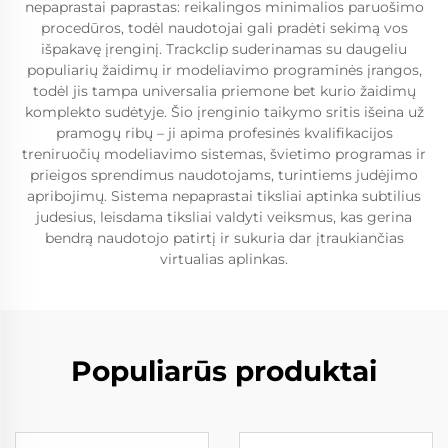
nepaprastai paprastas: reikalingos minimalios paruošimo
procedūros, todėl naudotojai gali pradėti sekimą vos
išpakavę įrenginį. Trackclip suderinamas su daugeliu
populiarių žaidimų ir modeliavimo programinės įrangos,
todėl jis tampa universalia priemone bet kurio žaidimų
komplekto sudėtyje. Šio įrenginio taikymo sritis išeina už
pramogų ribų – ji apima profesinės kvalifikacijos
treniruočių modeliavimo sistemas, švietimo programas ir
prieigos sprendimus naudotojams, turintiems judėjimo
apribojimų. Sistema nepaprastai tiksliai aptinka subtilius
judesius, leisdama tiksliai valdyti veiksmus, kas gerina
bendrą naudotojo patirtį ir sukuria dar įtraukiančias
virtualias aplinkas.
Populiarūs produktai