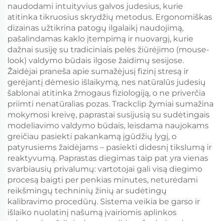
naudodami intuityvius galvos judesius, kurie
atitinka tikruosius skrydžių metodus. Ergonomiškas
dizainas užtikrina patogų ilgalaikį naudojimą,
pašalindamas kaklo įtempimą ir nuovargį, kurie
dažnai susiję su tradiciniais pelės žiūrėjimo (mouse-
look) valdymo būdais ilgose žaidimų sesijose.
Žaidėjai praneša apie sumažėjusį fizinį stresą ir
gerėjantį dėmesio išlaikymą, nes natūralūs judesių
šablonai atitinka žmogaus fiziologiją, o ne priverčia
priimti nenatūralias pozas. Trackclip žymiai sumažina
mokymosi kreivę, paprastai susijusią su sudėtingais
modeliavimo valdymo būdais, leisdama naujokams
greičiau pasiekti pakankamą įgūdžių lygį, o
patyrusiems žaidėjams – pasiekti didesnį tikslumą ir
reaktyvumą. Paprastas diegimas taip pat yra vienas
svarbiausių privalumų: vartotojai gali visą diegimo
procesą baigti per penkias minutes, neturėdami
reikšmingų techninių žinių ar sudėtingų
kalibravimo procedūrų. Sistema veikia be garso ir
išlaiko nuolatinį našumą įvairiomis aplinkos