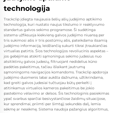
technologija
Trackclip įdiegta naujausia šešių ašių judėjimo aptikimo
technologija, kuri nustato naujus tikslumo ir reaktyvumo
standartus galvos sekimo programose. Ši sudėtinga
sistema užfiksuoja kiekvieną galvos judėjimo niuansą per
tris sukimosi ašis ir tris postūmių ašis, pateikdama išsamią
judėjimo informaciją, leidžiančią sukurti tikrai įtraukiančias
virtualias patirtis. Šios technologijos revoliucinis aspektas –
jos gebėjimas atskirti sąmoningus sekimo judesius nuo
atsitiktinių galvos judesių, filtruojant nedidelius kūno
padėties pakeitimus, tačiau išlaikant jautrumą
sąmoningoms navigacijos komandoms. Trackclip apdoroja
judėjimo duomenis labai aukšta dažnuma, užtikrindama,
kad greiti galvos judesiai tučtuojau būtų perkelti į
atitinkamus virtualios kameros pakeitimus be jokio
pastebimo vėlavimo ar delsos. Šis technologinis pasiekimas
ypač svarbus sparčiai besivystančiose žaidimų situacijose,
kur sprendimai, priimti per šimtąjį sekundės dalį, lemia
sėkmę ar nesėkmę. Sistema naudoja pažangius algoritmus,