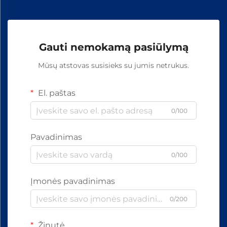
Gauti nemokamą pasiūlymą
Mūsų atstovas susisieks su jumis netrukus.
El. paštas
0/100
Pavadinimas
0/100
Įmonės pavadinimas
0/200
Žinutė