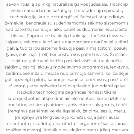
savo virtualią aplinką natūraliais galvos judesiais. Trackclip
veikia naudodamas pažangią infraraudonųjų spindulių
technologiją, kurioje strategiškai išdėstyti atspindintys
žymekliai bendrauja su suderinamomis sekimo sistemomis,
kad pateiktų realiuoju laiku padėties duomenis nepaprastai
tiksliai. Pagrindinė trackclip funkcija – tai šešių laisvės
laipsnių sekimas, leidžiantis naudotojams natūraliai judinti
galvą, tuo tarpu sistema fiksuoja pasvirimą (pitch), posūkį
(yaw), sukimąsi (roll) bei postūmius palei tris ašis. Ši išsami
sekimo galimybė leidžia pasiekti visiškai įtraukiančią
žaidimų patirtį lėktuvų modeliavimo programose, lenktynių
žaidimuose ir žaidimuose nuo pirmojo asmens, kai žaidėjai
gali apžvelgti pilotų kabinoje esančius prietaisus, pasižiūrėti
už kampų arba apžvelgti aplinką tiesiog judindami galvą.
Trackclip technologinė pagrindas remiasi tiksliai
suprojektuotais atspindinčiais elementais, kurie užtikrina
nuolatinę veikimą įvairiomis apšvietimo sąlygomis, todėl
įrenginys patikimai veikia ilgalaikių žaidimų sesijų metu.
Įrenginys yra lengvas, o jo konstrukcija pirmiausia
orientuota į naudotojo komfortą – ergonomiškas dizainas
mažina nuovargį ilgalaikio naudojimo metu. Įdiegimas yra