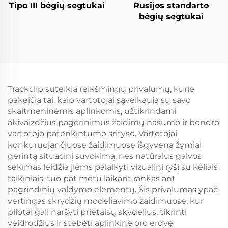
Tipo III bėgių segtukai
Rusijos standarto
bėgių segtukai
Trackclip suteikia reikšmingų privalumų, kurie
pakeičia tai, kaip vartotojai sąveikauja su savo
skaitmeninėmis aplinkomis, užtikrindami
akivaizdžius pagerinimus žaidimų našumo ir bendro
vartotojo patenkintumo srityse. Vartotojai
konkuruojančiuose žaidimuose išgyvena žymiai
gerintą situacinį suvokimą, nes natūralus galvos
sekimas leidžia jiems palaikyti vizualinį ryšį su keliais
taikiniais, tuo pat metu laikant rankas ant
pagrindinių valdymo elementų. Šis privalumas ypač
vertingas skrydžių modeliavimo žaidimuose, kur
pilotai gali naršyti prietaisų skydelius, tikrinti
veidrodžius ir stebėti aplinkinę oro erdvę