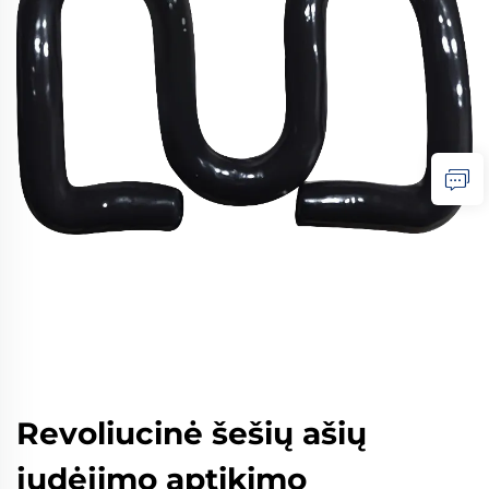
Revoliucinė šešių ašių
judėjimo aptikimo