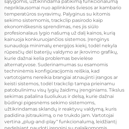
sąlygomis, užtikrindama patikimą funkcionalumą
nepriklausomai nuo aplinkinės šviesos ar kambario
temperatūros svyravimų. Palyginus su kitomis
sekimo sistemomis, trackclip pasirodo kaip
ekonomiškesnis sprendimas, nes jis siūlo
profesionalaus lygio našumą už dalį kainos, kurią
kainuoja konkuruojančios sistemos. Įrenginys
sunaudoja minimalų energijos kiekį, todėl nekyla
rūpesčių dėl baterijų valdymo ar įkrovimo grafikų,
kurie dažnai kelia problemas bevielėse
alternatyvose. Suderinamumas su esamomis
techninėmis konfigūracijomis reiškia, kad
vartotojams nereikia brangiai atnaujinti įrangos ar
keisti sistemos, todėl trackclip tampa prieinamu
patobulinimu visų lygių žaidimų įrenginiams. Tikslus
sekimas pašalina šuoliukus ir delsą, kurie dažnai
būdingi pigesnėms sekimo sistemoms,
užtikrindamas sklandų ir reaktyvų valdymą, kuris
padidina įsitraukimą, o ne trukdo jam. Vartotojai
vertina „plug-and-play“ funkcionalumą, leidžiantį
nedelsiant naudoti įrenginį su palaikomomis