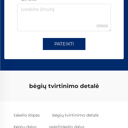
0/1000
PATEIKTI
bėgių tvirtinimo detalė
takelio klipas
bėgių tvirtinimo detalė
bėgių dalys
geležinkelio dalys