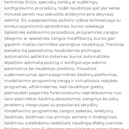
techninės žinios, specialių įrankių ar sudėtingų
konfigūravimo procedūrų, todėl naudotojai gali per kelias
minutes pereiti nuo pakuotės atidarymo prie aktyvaus
sekimo. Šis supaprastintas požiūris ryškiai kontrastuoja su
konkuruojančiomis sprendimais, kurios reikalauja
išplėstinės kalibravimo procedūros, programinės įrangos
įdiegimo ar aparatinės įrangos modifikacijų, kurios gali
gąsdinti mažiau techniškai parengtus naudotojus. Trackclip
pasiekia šią paprastumą naudodamas protingas
automatinio aptikimo sistemas, kurios automatiškai
atpažįsta optimalią poziciją ir konfigūruoja sekimo
parametrus be naudotojo įsikišimo. Visuotinis
suderinamumas apima pagrindines žaidimų platformas,
modeliavimo programinę įrangą ir virtualiosios realybės
programas, užtikrindamas, kad naudotojai galėtų
pasinaudoti pagerinta funkcionalumu nepriklausomai nuo
savo pasirinktos žaidimų ekosistemos. Įrenginys be jokių
problemų integruojasi su populiariais skrydžių
modeliavimo programinės įrangos paketais, lenktynių
žaidimais, žaidimais nuo pirmojo asmens ir strateginiais
žaidimais, suteikdama nedelsiant naudingą efektą įvairiose
žaidimų žanruose. Suderinamumo tikrinimas apima šimtus