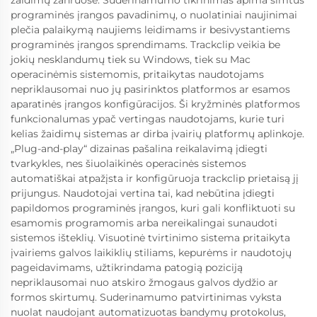
programinės įrangos pavadinimų, o nuolatiniai naujinimai
plečia palaikymą naujiems leidimams ir besivystantiems
programinės įrangos sprendimams. Trackclip veikia be
jokių nesklandumų tiek su Windows, tiek su Mac
operacinėmis sistemomis, pritaikytas naudotojams
nepriklausomai nuo jų pasirinktos platformos ar esamos
aparatinės įrangos konfigūracijos. Ši kryžminės platformos
funkcionalumas ypač vertingas naudotojams, kurie turi
kelias žaidimų sistemas ar dirba įvairių platformų aplinkoje.
„Plug-and-play“ dizainas pašalina reikalavimą įdiegti
tvarkykles, nes šiuolaikinės operacinės sistemos
automatiškai atpažįsta ir konfigūruoja trackclip prietaisą jį
prijungus. Naudotojai vertina tai, kad nebūtina įdiegti
papildomos programinės įrangos, kuri gali konfliktuoti su
esamomis programomis arba nereikalingai sunaudoti
sistemos išteklių. Visuotinė tvirtinimo sistema pritaikyta
įvairiems galvos laikiklių stiliams, kepurėms ir naudotojų
pageidavimams, užtikrindama patogią poziciją
nepriklausomai nuo atskiro žmogaus galvos dydžio ar
formos skirtumų. Suderinamumo patvirtinimas vyksta
nuolat naudojant automatizuotas bandymų protokolus,