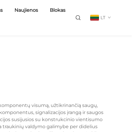
as
Naujienos
Blokas
LT
ių komponentų visumą, užtikrinančią saugų,
komponentus, signalizacijos įrangą ir saugos
cijos susijusios su konstrukcinio vientisumo
a traukinių valdymo galimybe per didelius