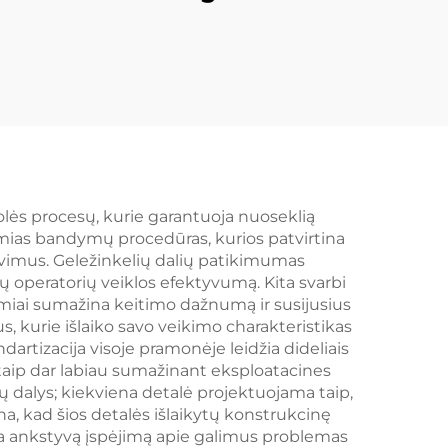
olės procesų, kurie garantuoja nuoseklią
amias bandymų procedūras, kurios patvirtina
lavimus. Geležinkelių dalių patikimumas
ių operatorių veiklos efektyvumą. Kita svarbi
žymiai sumažina keitimo dažnumą ir susijusius
kurie išlaiko savo veikimo charakteristikas
artizacija visoje pramonėje leidžia dideliais
, taip dar labiau sumažinant eksploatacines
ų dalys; kiekviena detalė projektuojama taip,
a, kad šios detalės išlaikytų konstrukcinę
a ankstyvą įspėjimą apie galimus problemas