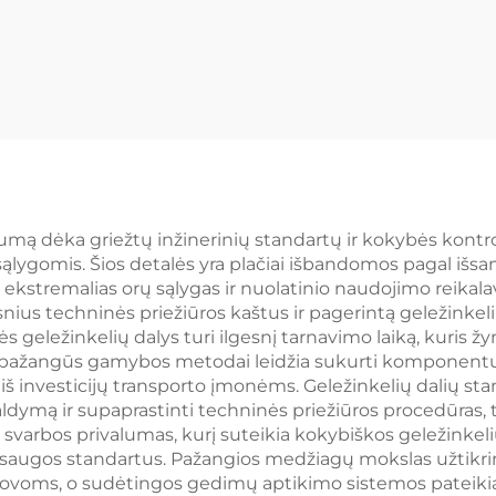
imumą dėka griežtų inžinerinių standartų ir kokybės kontr
ąlygomis. Šios detalės yra plačiai išbandomos pagal išs
ų, ekstremalias orų sąlygas ir nuolatinio naudojimo reika
snius techninės priežiūros kaštus ir pagerintą geležinkel
 geležinkelių dalys turi ilgesnį tarnavimo laiką, kuris 
pažangūs gamybos metodai leidžia sukurti komponentus, 
 investicijų transporto įmonėms. Geležinkelių dalių stand
 valdymą ir supaprastinti techninės priežiūros procedūras
s svarbos privalumas, kurį suteikia kokybiškos geležinkeli
s saugos standartus. Pažangios medžiagų mokslas užtikrin
rovoms, o sudėtingos gedimų aptikimo sistemos pateiki