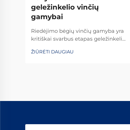
geležinkelio vinčių
gamybai
Riedėjimo bėgių vinčių gamyba yra
kritiškai svarbus etapas geležinkelių
infrastruktūros plėtrai, reikalaujantis
ŽIŪRĖTI DAUGIAU
griežtų kokybės standartų
laikymosi, kad būtų užtikrinta
geležinkelių sistemų sauga ir
ilgaamžiškumas visame pasaulyje.
Šių esminių detalių gamybos
procesas apima...