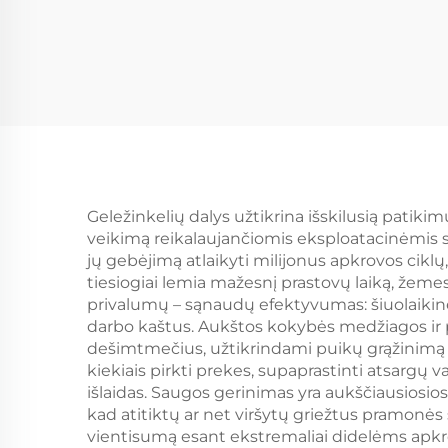
Geležinkelių dalys užtikrina išskilusią patik
veikimą reikalaujančiomis eksploatacinėmis s
jų gebėjimą atlaikyti milijonus apkrovos cikl
tiesiogiai lemia mažesnį prastovų laiką, žeme
privalumų – sąnaudų efektyvumas: šiuolaikinės
darbo kaštus. Aukštos kokybės medžiagos ir 
dešimtmečius, užtikrindami puikų grąžinimą iš
kiekiais pirkti prekes, supaprastinti atsargų
išlaidas. Saugos gerinimas yra aukščiausiosio
kad atitiktų ar net viršytų griežtus pramonė
vientisumą esant ekstremaliai didelėms apk