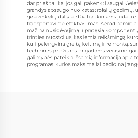
dar prieš tai, kai jos gali pakenkti saugai. Ge
grandys apsaugo nuo katastrofalių gedimų, už
geležinkelių dalis leidžia traukiniams judėti di
transportavimo efektyvumas. Aerodinaminiai d
mažina nusidėvėjimą ir pratęsia komponentų 
trinties nuostolius, kas lemia reikšmingą ku
kuri palengvina greitą keitimą ir remontą, sum
techninės priežiūros brigadoms veiksmingai di
galimybės pateikia išsamią informaciją apie t
programas, kurios maksimaliai padidina įran