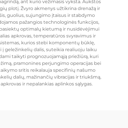
 pagrindą, ant kurio vežimasis vyksta. Aukštos
ėgių plotį. Žvyro akmenys užtikrina drenažą ir
šis, guolius, sujungimo įtaisus ir stabdymo
naudojamos pažangios technologinės funkcijos,
ad pasiektų optimalų kietumą ir nusidėvėjimui
alias apkrovas, temperatūros svyravimus ir
sistemas, kurios stebi komponentų būklę,
 geležinkelių dalis, suteikia realiuoju laiku
mi taikyti prognozuojamąją priežiūrą, kuri
vežimą, pramonines perjungimo operacijas bei
taikymo sritis reikalauja specifinių našumo
kelių dalių, mažinančių vibracijas ir triukšmą,
 apkrovas ir nepalankias aplinkos sąlygas.