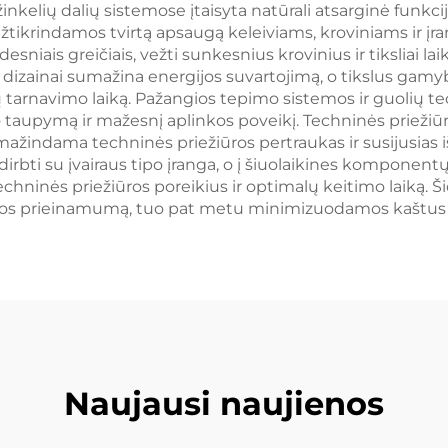
ležinkelių dalių sistemose įtaisyta natūrali atsarginė fun
tikrindamos tvirtą apsaugą keleiviams, kroviniams ir į
desniais greičiais, vežti sunkesnius krovinius ir tiksliai la
izainai sumažina energijos suvartojimą, o tikslus gamyb
tarnavimo laiką. Pažangios tepimo sistemos ir guolių te
ro taupymą ir mažesnį aplinkos poveikį. Techninės prieži
ažindama techninės priežiūros pertraukas ir susijusias iš
rbti su įvairaus tipo įranga, o į šiuolaikines komponent
echninės priežiūros poreikius ir optimalų keitimo laiką. Š
gos prieinamumą, tuo pat metu minimizuodamos kaštus ir
Naujausi naujienos