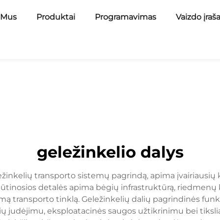
 Mus
Produktai
Programavimas
Vaizdo įraš
geležinkelio dalys
ležinkelių transporto sistemų pagrindą, apima įvairiaus
 būtinosios detalės apima bėgių infrastruktūrą, riedmenų 
mą transporto tinklą. Geležinkelių dalių pagrindinės funk
ų judėjimu, eksploatacinės saugos užtikrinimu bei tiksli