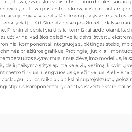
i, šliuzai, žvyro sluoksnis ir tvirtinimo detalės, sudaro
aviršių, o šliuzai paskirsto apkrovą ir išlaiko tinkamą b
entai sujungia visas dalis. Riedmenų dalys apima ratus, a
 ir efektyviai judėti. Šiuolaikinėse geležinkelių dalyse 
. Plieniniai bėgiai yra tiksliai termiškai apdorojami, k
 užtikrina, kad šios geležinkelių dalys ištvertų ekstrem
troniniai komponentai integruoja sudėtingas stebėjimo 
inės priežiūros grafikus. Protingieji jutikliai, įmontuoti į
peratūros svyravimus ir nusidėvėjimo modelius, leisda
ų dalių taikymo sritys apima keleivių vežimą, krovinių 
ant metro tinklus ir lengvuosius geležinkelius. Kiekviena 
 paslaugų, kurios reikalauja tiksliai suprojektuotų geležin
ingi stiprūs komponentai, gebantys ištverti ekstremalias