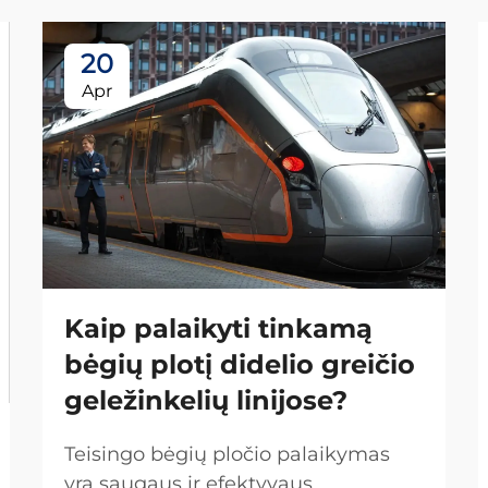
20
Apr
Kaip palaikyti tinkamą
bėgių plotį didelio greičio
geležinkelių linijose?
Teisingo bėgių pločio palaikymas
yra saugaus ir efektyvaus