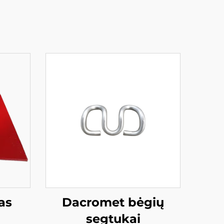
as
Dacromet bėgių
segtukai