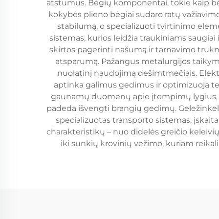
atstumus. Bėgių komponentai, tokie kaip bėgia
kokybės plieno bėgiai sudaro ratų važiavimo p
stabilumą, o specializuoti tvirtinimo elem
sistemas, kurios leidžia traukiniams saugiai
skirtos pagerinti našumą ir tarnavimo trukmę
atsparumą. Pažangus metalurgijos taikymas
nuolatinį naudojimą dešimtmečiais. Elek
aptinka galimus gedimus ir optimizuoja techn
gaunamų duomenų apie įtempimų lygius, tem
padeda išvengti brangių gedimų. Geležinkeli
specializuotas transporto sistemas, įskait
charakteristikų – nuo didelės greičio keleivių
iki sunkių krovinių vežimo, kuriam reikal