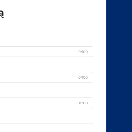
ą
0/100
0/100
0/200