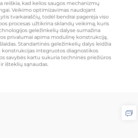
kcija reiškia, kad kelios saugos mechanizmų
rangai. Veikimo optimizavimas naudojant
ikytis tvarkaraščių, todėl bendrai pagerėja viso
os procesas užtikrina sklandų veikimą, kuris
chnologijos geležinkelių dalyse sumažina
ūros privalumai apima modulinę konstrukciją,
laidas. Standartinės geležinkelių dalys leidžia
ų konstrukcijas integruotos diagnostikos
ios savybės kartu sukuria techninės priežiūros
 išteklių sąnaudas.