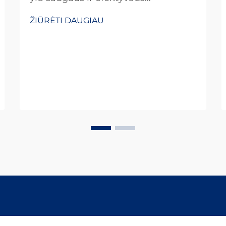
greitaeigių geležinkelių veikimo
ŽIŪRĖTI DAUGIAU
pagrindas, nes net milimetrinės
nuokrypos eksplotaciniais greičiais,
viršijančiais 300 km/h, gali sukelti
katastrofiškus išsiridentimus.
Tikslumas, reikalaujamas bėgių
pločiui...