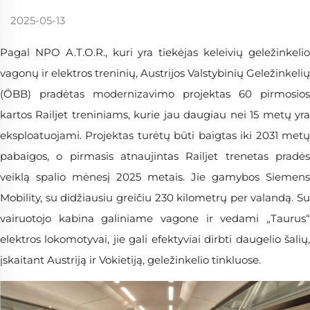
2025-05-13
Pagal NPO A.T.O.R., kuri yra tiekėjas keleivių geležinkelio
vagonų ir elektros treninių, Austrijos Valstybinių Geležinkelių
(ÖBB) pradėtas modernizavimo projektas 60 pirmosios
kartos Railjet treniniams, kurie jau daugiau nei 15 metų yra
eksploatuojami. Projektas turėtų būti baigtas iki 2031 metų
pabaigos, o pirmasis atnaujintas Railjet trenetas pradės
veiklą spalio mėnesį 2025 metais. Jie gamybos Siemens
Mobility, su didžiausiu greičiu 230 kilometrų per valandą. Su
vairuotojo kabina galiniame vagone ir vedami „Taurus“
elektros lokomotyvai, jie gali efektyviai dirbti daugelio šalių,
įskaitant Austriją ir Vokietiją, geležinkelio tinkluose.