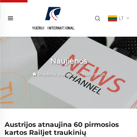
LT
Naujienos
Pradinis puslapis
>
Naujienos
Austrijos atnaujina 60 pirmosios
kartos Railjet traukinių