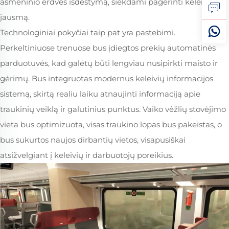
asmeninio erdvės išdėstymą, siekdami pagerinti keleivių
jausmą.
Technologiniai pokyčiai taip pat yra pastebimi.
Perkeltiniuose trenuose bus įdiegtos prekių automatinės
parduotuvės, kad galėtų būti lengviau nusipirkti maisto ir
gėrimų. Bus integruotas modernus keleivių informacijos
sistemą, skirtą realiu laiku atnaujinti informaciją apie
traukinių veiklą ir galutinius punktus. Vaiko vėžlių stovėjimo
vieta bus optimizuota, visas traukino lopas bus pakeistas, o
bus sukurtos naujos dirbantių vietos, visapusiškai
atsižvelgiant į keleivių ir darbuotojų poreikius.