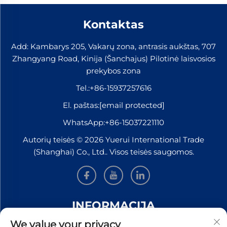
Kontaktas
Add: Kambarys 205, Vakarų zona, antrasis aukštas, 707
Zhangyang Road, Kinija (Šanchajus) Pilotinė laisvosios
prekybos zona
Tel.:
+86-15937257616
El. paštas:
[email protected]
WhatsApp:
+86-15037221110
Autorių teisės © 2026 Yuerui International Trade
(Shanghai) Co., Ltd.. Visos teisės saugomos.
INFORMACIJA
We value your privacy