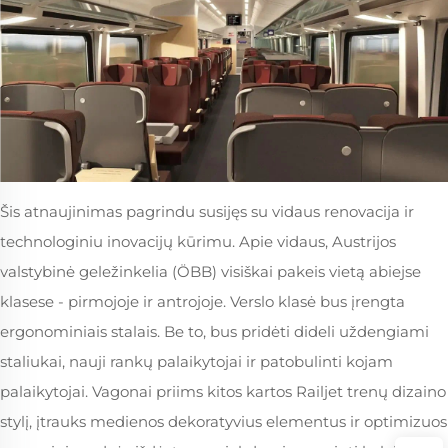
Šis atnaujinimas pagrindu susijęs su vidaus renovacija ir
technologiniu inovacijų kūrimu. Apie vidaus, Austrijos
valstybinė geležinkelia (ÖBB) visiškai pakeis vietą abiejse
klasese - pirmojoje ir antrojoje. Verslo klasė bus įrengta
ergonominiais stalais. Be to, bus pridėti dideli uždengiami
staliukai, nauji rankų palaikytojai ir patobulinti kojam
palaikytojai. Vagonai priims kitos kartos Railjet trenų dizaino
stylį, įtrauks medienos dekoratyvius elementus ir optimizuos