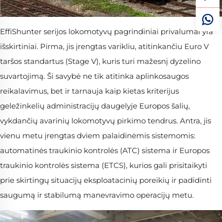
EffiShunter serijos lokomotyvų pagrindiniai privalumai yra
išskirtiniai. Pirma, jis įrengtas varikliu, atitinkančiu Euro V
taršos standartus (Stage V), kuris turi mažesnį dyzelino
suvartojimą. Ši savybė ne tik atitinka aplinkosaugos
reikalavimus, bet ir tarnauja kaip kietas kriterijus
geležinkelių administracijų daugelyje Europos šalių,
vykdančių avarinių lokomotyvų pirkimo tendrus. Antra, jis
vienu metu įrengtas dviem palaidinėmis sistemomis:
automatinės traukinio kontrolės (ATC) sistema ir Europos
traukinio kontrolės sistema (ETCS), kurios gali prisitaikyti
prie skirtingų situacijų eksploatacinių poreikių ir padidinti
saugumą ir stabilumą manevravimo operacijų metu.