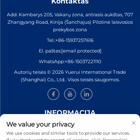
Kontaktas
Add: Kambarys 205, Vakarų zona, antrasis aukštas, 707
Zhangyang Road, Kinija (Šanchajus) Pilotinė laisvosios
prekybos zona
Tel.:
+86-15937257616
El. paštas:
[email protected]
WhatsApp:
+86-15037221110
Autorių teisės © 2026 Yuerui International Trade
(Shanghai) Co., Ltd.. Visos teisės saugomos.
INFORMACIJA
We value your privacy
Užsiregistruokite, kad gautumėte mūsų savaitinį
We use cookies and similar tools to provide our services.
naujienlaiškį