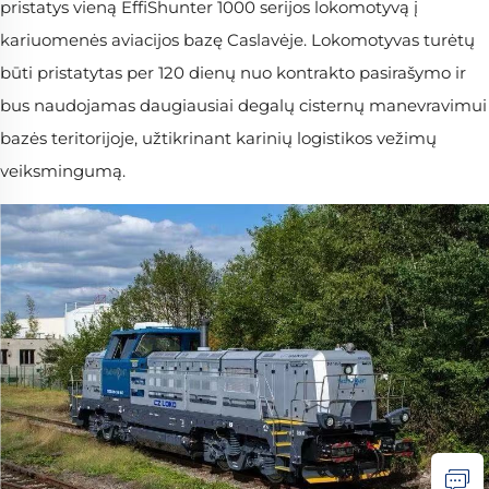
pristatys vieną EffiShunter 1000 serijos lokomotyvą į
kariuomenės aviacijos bazę Caslavėje. Lokomotyvas turėtų
būti pristatytas per 120 dienų nuo kontrakto pasirašymo ir
bus naudojamas daugiausiai degalų cisternų manevravimui
bazės teritorijoje, užtikrinant karinių logistikos vežimų
veiksmingumą.