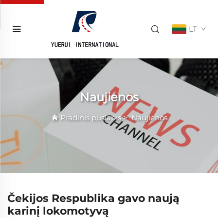
LT
Naujienos
Pradinis puslapis
>
Naujienos
Čekijos Respublika gavo naują
karinį lokomotyvą