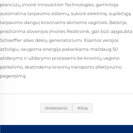
prancūzų įmonė Innovaction Technologies, gamintoja
automatina tarpavimo sistemų, sukūrė elektrinę, suplėčiąją
tarpavimo danguį kroviniams skirtiems vaginiais. Baterija,
priežiūrima slovenijos įmonės Realtronik, gali būti apgaubta
Schaeffler ašies dėklų generiatoriumi. Esamos versijos
atžvilgiu, saugoma energija pakankama maždaug 50
atidarymo ir uždarymo procesams be krovinių vagono
perkėlimo, skatindama krovinių transporto efektyvumo
pagerėjimą.
Ankstesnis
Kitas