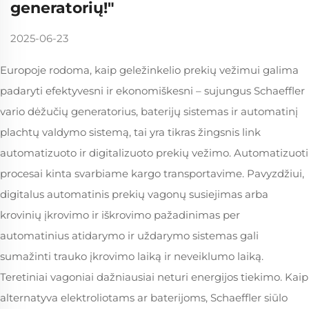
generatorių!"
2025-06-23
Europoje rodoma, kaip geležinkelio prekių vežimui galima
padaryti efektyvesni ir ekonomiškesni – sujungus Schaeffler
vario dėžučių generatorius, baterijų sistemas ir automatinį
plachtų valdymo sistemą, tai yra tikras žingsnis link
automatizuoto ir digitalizuoto prekių vežimo. Automatizuoti
procesai kinta svarbiame kargo transportavime. Pavyzdžiui,
digitalus automatinis prekių vagonų susiejimas arba
krovinių įkrovimo ir iškrovimo pažadinimas per
automatinius atidarymo ir uždarymo sistemas gali
sumažinti trauko įkrovimo laiką ir neveiklumo laiką.
Teretiniai vagoniai dažniausiai neturi energijos tiekimo. Kaip
alternatyva elektroliotams ar baterijoms, Schaeffler siūlo