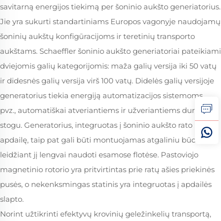
savitarną energijos tiekimą per šoninio aukšto generiatorius.
Jie yra sukurti standartiniams Europos vagonyje naudojamų
šoninių aukštų konfigūracijoms ir teretinių transporto
aukštams. Schaeffler šoninio aukšto generiatoriai pateikiami
dviejomis galių kategorijomis: maža galių versija iki 50 vatų
ir didesnės galių versija virš 100 vatų. Didelės galių versijoje
generatorius tiekia energiją automatizacijos sistemoms,
pvz., automatiškai atveriantiems ir užveriantiems durims ir
stogu. Generatorius, integruotas į šoninio aukšto rato
apdailę, taip pat gali būti montuojamas atgaliniu būdu,
leidžiant jį lengvai naudoti esamose flotėse. Pastoviojo
magnetinio rotorio yra pritvirtintas prie ratų ašies priekinės
pusės, o nekenksmingas statinis yra integruotas į apdailės
slapto.
Norint užtikrinti efektyvų krovinių geležinkelių transportą,