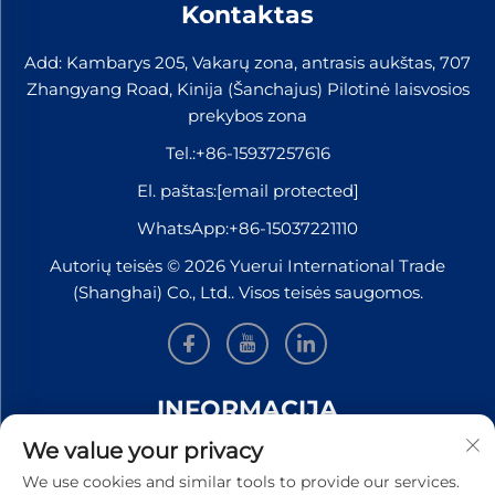
Kontaktas
Add: Kambarys 205, Vakarų zona, antrasis aukštas, 707
Zhangyang Road, Kinija (Šanchajus) Pilotinė laisvosios
prekybos zona
Tel.:
+86-15937257616
El. paštas:
[email protected]
WhatsApp:
+86-15037221110
Autorių teisės © 2026 Yuerui International Trade
(Shanghai) Co., Ltd.. Visos teisės saugomos.
INFORMACIJA
We value your privacy
Užsiregistruokite, kad gautumėte mūsų savaitinį
We use cookies and similar tools to provide our services.
naujienlaiškį