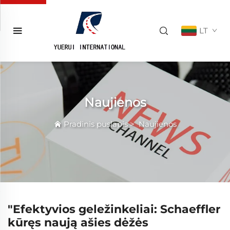
LT
Naujienos
Pradinis puslapis
>
Naujienos
"Efektyvios geležinkeliai: Schaeffler
kūręs naują ašies dėžės