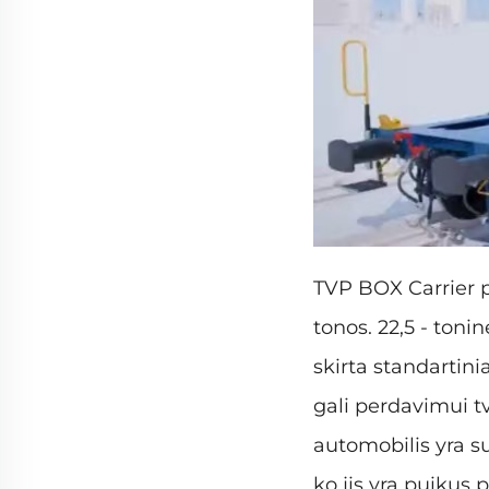
TVP BOX Carrier pl
tonos. 22,5 - toni
skirta standartin
gali perdavimui tv
automobilis yra s
ko jis yra puikus