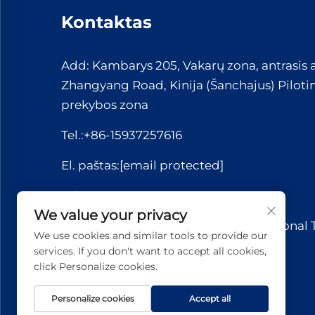
Kontaktas
Add: Kambarys 205, Vakarų zona, antrasis 
Zhangyang Road, Kinija (Šanchajus) Pilotin
prekybos zona
Tel.:
+86-15937257616
El. paštas:
[email protected]
WhatsApp:
+86-15037221110
We value your privacy
Autorių teisės © 2026 Yuerui International
We use cookies and similar tools to provide our
Co., Ltd.. Visos teisės saugomos.
services. If you don't want to accept all cookies,
click Personalize cookies.
Personalize cookies
Accept all