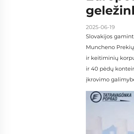
geležin
2025-06-19
Slovakijos gamint
Muncheno Prekių i
ir keitiminių korp
ir 40 pėdų kontei
įkrovimo galimybės