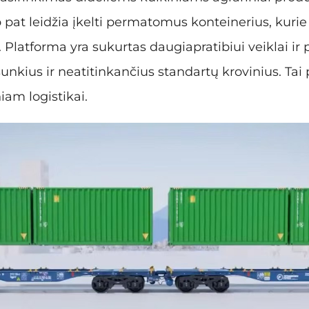
p pat leidžia įkelti permatomus konteinerius, kurie 
 Platforma yra sukurtas daugiapratibiui veiklai ir p
 sunkius ir neatitinkančius standartų krovinius. Tai
am logistikai.