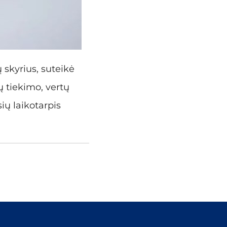
 skyrius, suteikė
ų tiekimo, vertų
ų laikotarpis