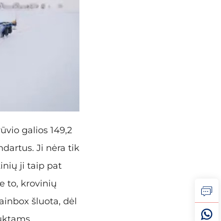
rūvio galios 149,2
dartus. Ji nėra tik
ių ji taip pat
e to, krovinių
ainbox šluota, dėl
duktams