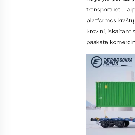
transportuoti. Tai
platformos kraštų.
krovinį, įskaitant
paskatą komercini