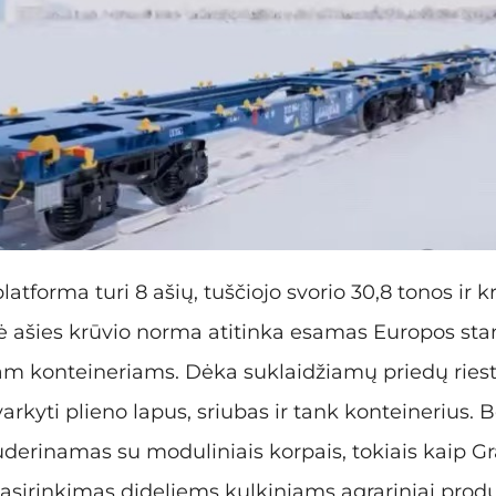
atforma turi 8 ašių, tuščiojo svorio 30,8 tonos ir k
nė ašies krūvio norma atitinka esamas Europos stan
iam konteineriams. Dėka suklaidžiamų priedų riestin
arkyti plieno lapus, sriubas ir tank konteinerius. B
uderinamas su moduliniais korpais, tokiais kaip Gr
 pasirinkimas dideliems kulkiniams agrariniai pro