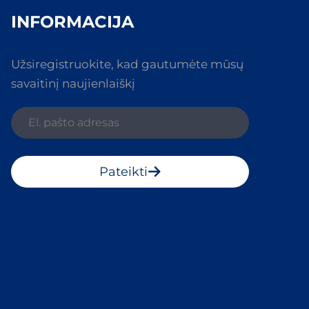
INFORMACIJA
Užsiregistruokite, kad gautumėte mūsų
savaitinį naujienlaiškį
Pateikti