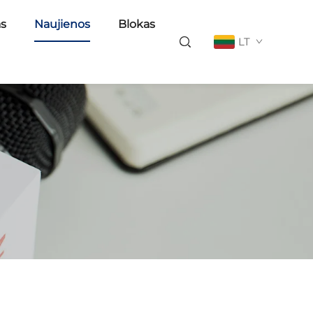
as
Naujienos
Blokas
LT