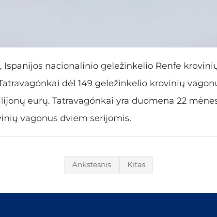
Ispanijos nacionalinio geležinkelio Renfe krovinių
 Tatravagónkai dėl 149 geležinkelio krovinių vagon
lijonų eurų. Tatravagónkai yra duomena 22 mėnesi
ovinių vagonus dviem serijomis.
Ankstesnis
Kitas