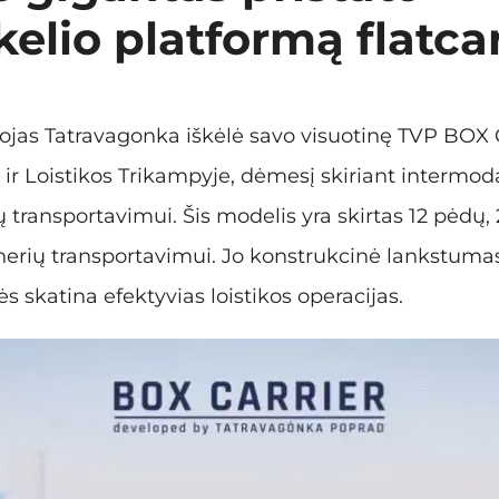
kelio platformą flatca
ojas Tatravagonka iškėlė savo visuotinę TVP BOX 
r Loistikos Trikampyje, dėmesį skiriant intermod
ų transportavimui. Šis modelis yra skirtas 12 pėdų
nerių transportavimui. Jo konstrukcinė lankstumas 
 skatina efektyvias loistikos operacijas.