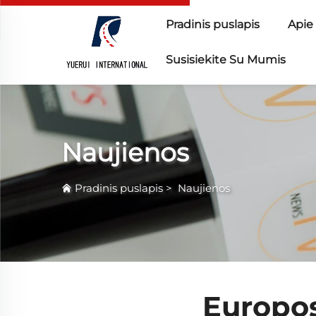
Pradinis puslapis
Apie
Susisiekite Su Mumis
Naujienos
Pradinis puslapis
>
Naujienos
Europos