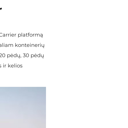
r
Carrier platformą
aliam konteinerių
, 20 pėdų, 30 pėdų
ir kelios