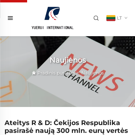
LT
Naujienos
Pradinis puslapis
>
Naujienos
Ateitys R & D: Čekijos Respublika
pasirašė naują 300 mln. eurų vertės