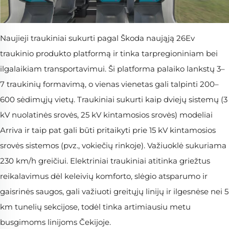
Naujieji traukiniai sukurti pagal Škoda naująją 26Ev
traukinio produkto platformą ir tinka tarpregioniniam bei
ilgalaikiam transportavimui. Ši platforma palaiko lankstų 3–
7 traukinių formavimą, o vienas vienetas gali talpinti 200–
600 sėdimųjų vietų. Traukiniai sukurti kaip dviejų sistemų (3
kV nuolatinės srovės, 25 kV kintamosios srovės) modeliai
Arriva ir taip pat gali būti pritaikyti prie 15 kV kintamosios
srovės sistemos (pvz., vokiečių rinkoje). Važiuoklė sukuriama
230 km/h greičiui. Elektriniai traukiniai atitinka griežtus
reikalavimus dėl keleivių komforto, slėgio atsparumo ir
gaisrinės saugos, gali važiuoti greitųjų linijų ir ilgesnėse nei 5
km tunelių sekcijose, todėl tinka artimiausiu metu
busgimoms linijoms Čekijoje.