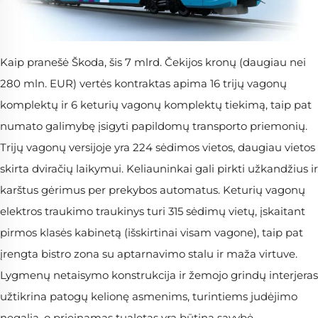
Kaip pranešė Škoda, šis 7 mlrd. Čekijos kronų (daugiau nei
280 mln. EUR) vertės kontraktas apima 16 trijų vagonų
komplektų ir 6 keturių vagonų komplektų tiekimą, taip pat
numato galimybę įsigyti papildomų transporto priemonių.
Trijų vagonų versijoje yra 224 sėdimos vietos, daugiau vietos
skirta dviračių laikymui. Keliauninkai gali pirkti užkandžius ir
karštus gėrimus per prekybos automatus. Keturių vagonų
elektros traukimo traukinys turi 315 sėdimų vietų, įskaitant
pirmos klasės kabinetą (išskirtinai visam vagone), taip pat
įrengta bistro zona su aptarnavimo stalu ir maža virtuve.
Lygmenų netaisymo konstrukcija ir žemojo grindų interjeras
užtikrina patogų kelionę asmenims, turintiems judėjimo
negalią, o prieinamas tualetas yra būtina savybė.