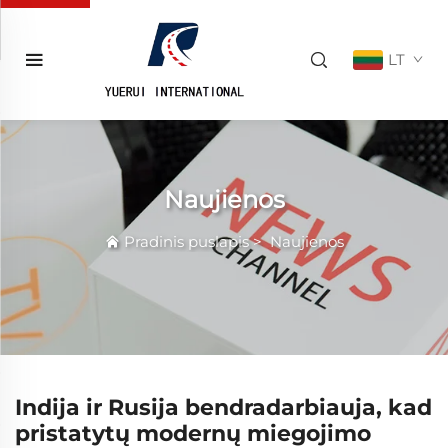
LT
Naujienos
Pradinis puslapis
>
Naujienos
Indija ir Rusija bendradarbiauja, kad
pristatytų modernų miegojimo