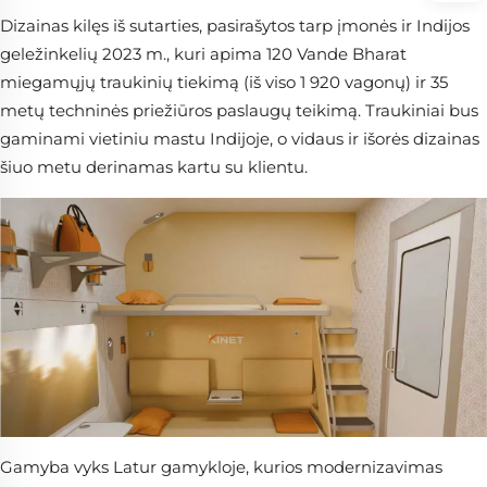
Dizainas kilęs iš sutarties, pasirašytos tarp įmonės ir Indijos
geležinkelių 2023 m., kuri apima 120 Vande Bharat
miegamųjų traukinių tiekimą (iš viso 1 920 vagonų) ir 35
metų techninės priežiūros paslaugų teikimą. Traukiniai bus
gaminami vietiniu mastu Indijoje, o vidaus ir išorės dizainas
šiuo metu derinamas kartu su klientu.
Gamyba vyks Latur gamykloje, kurios modernizavimas