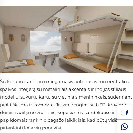
Šis keturių kambarų miegamasis autobusas turi neutralios
spalvos interjerą su metaliniais akcentais ir Indijos stiliaus
modeliu, sukurtu kartu su vietiniais menininkais, suderinant
praktiškumą ir komfortą. Jis yra įrengtas su USB įkrovimo
durais, skaitymo žibintais, kopėčiomis, sandėliuose ir
papildomais rankinio bagažo laikikliais, kad būtų visiškai
patenkinti keleivių poreikiai.