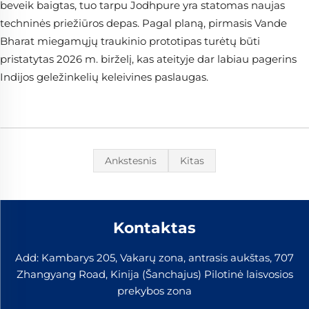
beveik baigtas, tuo tarpu Jodhpure yra statomas naujas
techninės priežiūros depas. Pagal planą, pirmasis Vande
Bharat miegamųjų traukinio prototipas turėtų būti
pristatytas 2026 m. birželį, kas ateityje dar labiau pagerins
Indijos geležinkelių keleivines paslaugas.
Ankstesnis
Kitas
Kontaktas
Add: Kambarys 205, Vakarų zona, antrasis aukštas, 707
Zhangyang Road, Kinija (Šanchajus) Pilotinė laisvosios
prekybos zona