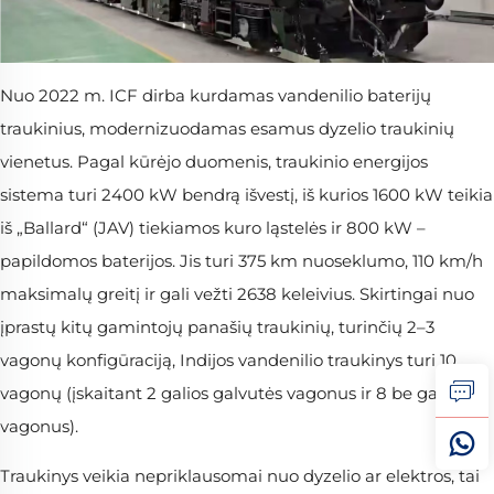
Nuo 2022 m. ICF dirba kurdamas vandenilio baterijų
traukinius, modernizuodamas esamus dyzelio traukinių
vienetus. Pagal kūrėjo duomenis, traukinio energijos
sistema turi 2400 kW bendrą išvestį, iš kurios 1600 kW teikia
iš „Ballard“ (JAV) tiekiamos kuro ląstelės ir 800 kW –
papildomos baterijos. Jis turi 375 km nuoseklumo, 110 km/h
maksimalų greitį ir gali vežti 2638 keleivius. Skirtingai nuo
įprastų kitų gamintojų panašių traukinių, turinčių 2–3
vagonų konfigūraciją, Indijos vandenilio traukinys turi 10
vagonų (įskaitant 2 galios galvutės vagonus ir 8 be galios
vagonus).
Traukinys veikia nepriklausomai nuo dyzelio ar elektros, tai