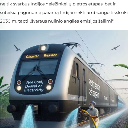
ne tik svarbus Indijos geležinkelių plėtros etapas, bet ir
suteikia pagrindinę paramą Indijai siekti ambicingo tikslo iki
2030 m. tapti „švaraus nulinio anglies emisijos šaliimi".