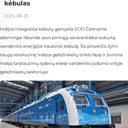
kėbulas
2025-08-25
Indijos Integralios kėbulų gamykla (ICF) Čenname
sėkmingai išbandė savo pirmąją savarankiškai sukurtą
vandenilio energijos traukinio kėbulą. Šis proveržis žymi
naują revoliucinę Indijos geležinkelių tinklo fazę ir įtvirtina
Indiją tarptautinių lyderių eilėse vandenilio judumo srityje
geležinkelių sektoriuje.