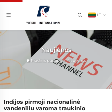
LT
Naujienos
Pradinis puslapis
>
Naujienos
Indijos pirmoji nacionalinė
vandeniliu varoma traukinio