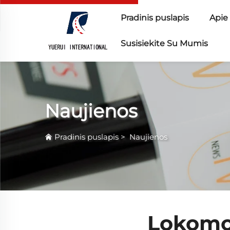
Pradinis puslapis
Apie
Susisiekite Su Mumis
Naujienos
Pradinis puslapis
>
Naujienos
Lokomot