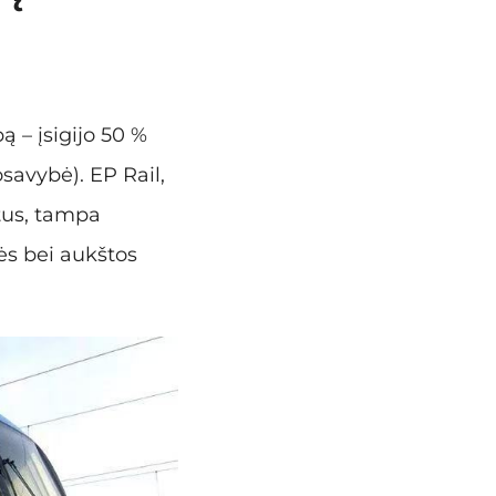
ą – įsigijo 50 %
avybė). EP Rail,
ntus, tampa
ės bei aukštos