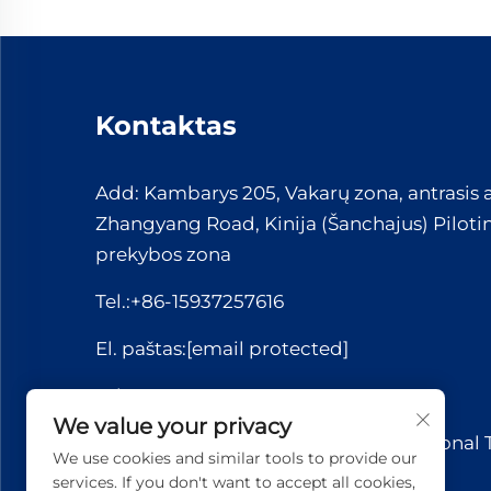
Kontaktas
Add: Kambarys 205, Vakarų zona, antrasis 
Zhangyang Road, Kinija (Šanchajus) Pilotin
prekybos zona
Tel.:
+86-15937257616
El. paštas:
[email protected]
WhatsApp:
+86-15037221110
We value your privacy
Autorių teisės © 2026 Yuerui International
We use cookies and similar tools to provide our
Co., Ltd.. Visos teisės saugomos.
services. If you don't want to accept all cookies,