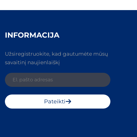
INFORMACIJA
Užsiregistruokite, kad gautumėte mūsų
savaitinį naujienlaiškį
Pateikti