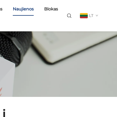
as
Naujienos
Blokas
LT
 į