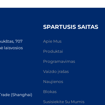
SPARTUSIS SAITAS
aukštas, 707
Apie Mus
ė laisvosios
Produktai
Programavimas
Vaizdo įrašas
Naujienos
Blokas
 Trade (Shanghai)
Susisiekite Su Mumis