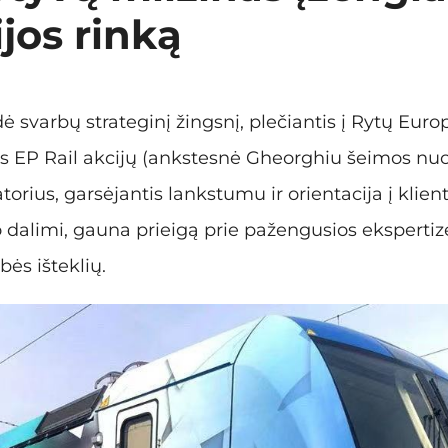
os rinką
dė svarbų strateginį žingsnį, plečiantis į Rytų Europ
 EP Rail akcijų (ankstesnė Gheorghiu šeimos nuos
torius, garsėjantis lankstumu ir orientacija į klie
o dalimi, gauna prieigą prie pažengusios ekspertiz
ės išteklių.