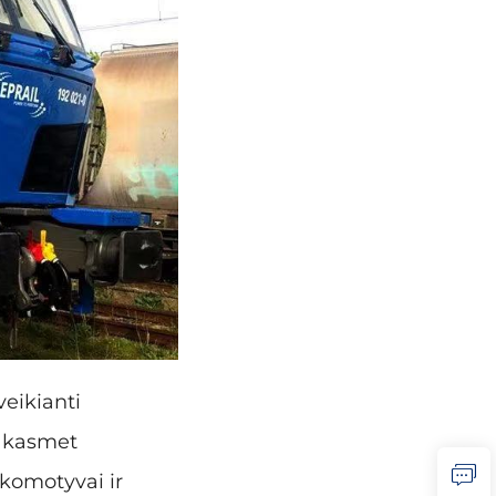
veikianti
e, kasmet
okomotyvai ir