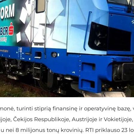
monė, turinti stiprią finansinę ir operatyvinę bazę, 
ijoje, Čekijos Respublikoje, Austrijoje ir Vokietijoj
 nei 8 milijonus tonų krovinių. RTI priklauso 23 l