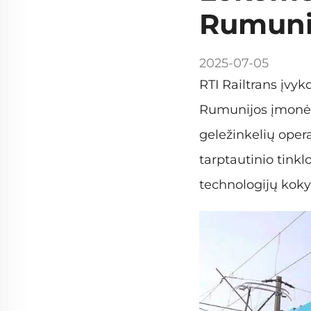
Rumunij
2025-07-05
RTI Railtrans įvyk
Rumunijos įmonės
geležinkelių opera
tarptautinio tinkl
technologijų kokyb