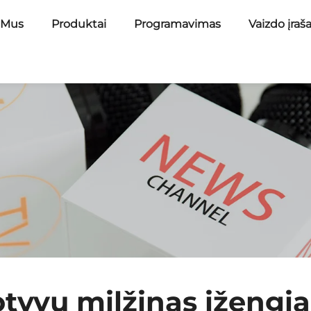
 Mus
Produktai
Programavimas
Vaizdo įraš
yvų milžinas įžengia