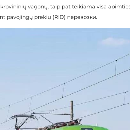
krovininių vagonų, taip pat teikiama visa apimties
ant pavojingų prekių (RID) перевозки.