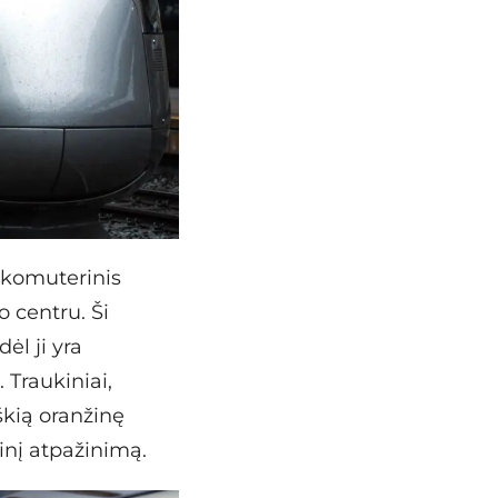
 komuterinis
 centru. Ši
ėl ji yra
 Traukiniai,
škią oranžinę
inį atpažinimą.