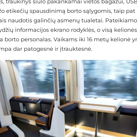
s, traukinys siūlo pakankamai vietos bagažui, USB 
žo etikečių spausdinimą borto sąlygomis, taip pat
ais naudotis galinčių asmenų tualetai. Pateikiamos
džių informacijos ekrano rodyklės, o visą kelionė
a borto personalas. Vaikams iki 16 metų kelionė
mpa dar patogesnė ir įtrauktesnė.