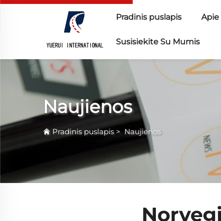
Pradinis puslapis
Apie
Susisiekite Su Mumis
Naujienos
Pradinis puslapis
>
Naujienos
Norvegi