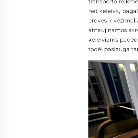
transporto reikmė
net keleivių baga
erdves ir vežimėli
atnaujinamos skry
keleiviams paded
todėl paslauga ta