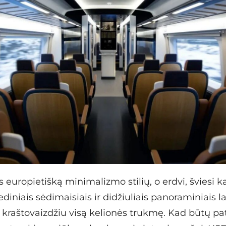
s europietišką minimalizmo stilių, o erdvi, šviesi 
niais sėdimaisiais ir didžiuliais panoraminiais la
raštovaizdžiu visą kelionės trukmę. Kad būtų pa