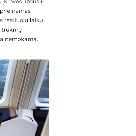
įkrovos lizdus ir
 prieinamas
 realiuoju laiku
s trukmę
 yra nemokama,