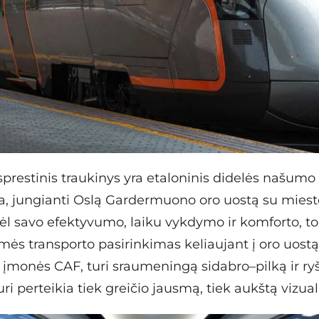
sprestinis traukinys yra etaloninis didelės našumo
a, jungianti Oslą Gardermuono oro uostą su miesto
l savo efektyvumo, laiku vykdymo ir komforto, tod
ės transporto pasirinkimas keliaujant į oro uostą.
įmonės CAF, turi sraumeningą sidabro–pilką ir ry
i perteikia tiek greičio jausmą, tiek aukštą vizual