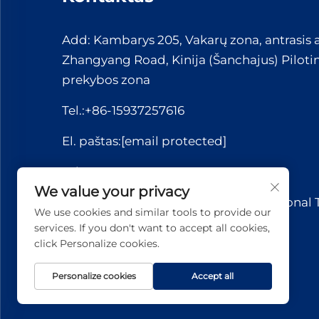
Add: Kambarys 205, Vakarų zona, antrasis 
Zhangyang Road, Kinija (Šanchajus) Pilotin
prekybos zona
Tel.:
+86-15937257616
El. paštas:
[email protected]
WhatsApp:
+86-15037221110
We value your privacy
Autorių teisės © 2026 Yuerui International
We use cookies and similar tools to provide our
Co., Ltd.. Visos teisės saugomos.
services. If you don't want to accept all cookies,
click Personalize cookies.
Personalize cookies
Accept all