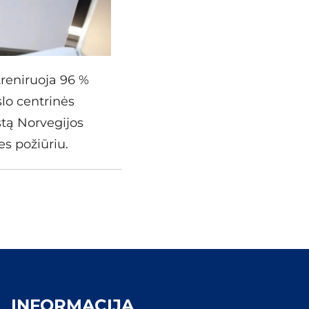
treniruoja 96 %
slo centrinės
stą Norvegijos
es požiūriu.
INFORMACIJA