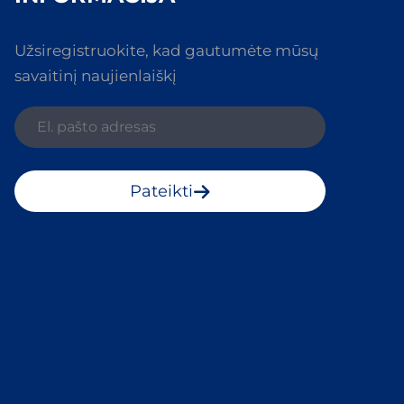
Užsiregistruokite, kad gautumėte mūsų
savaitinį naujienlaiškį
Pateikti