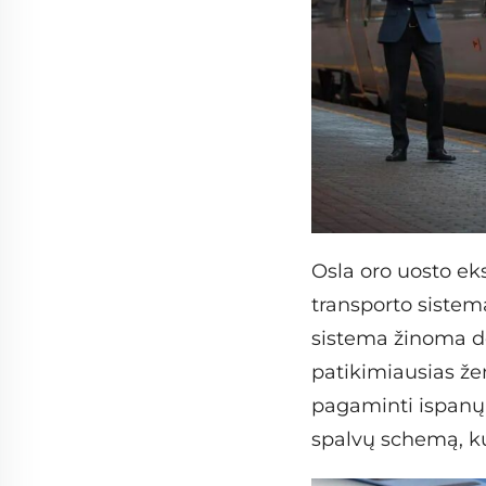
Osla oro uosto ek
transporto sistem
sistema žinoma dė
patikimiausias žem
pagaminti ispanų 
spalvų schemą, kur