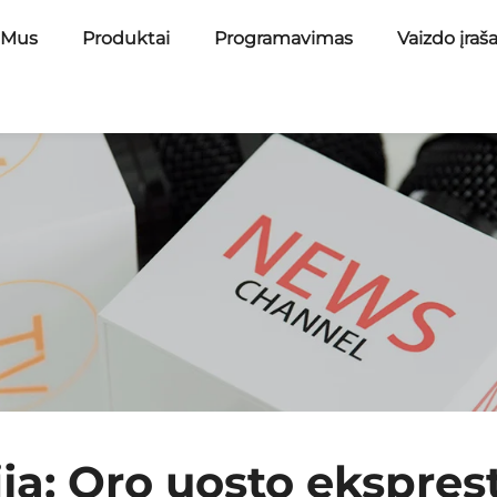
 Mus
Produktai
Programavimas
Vaizdo įraš
ja: Oro uosto eksprest