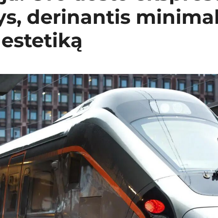
ys, derinantis minima
 estetiką