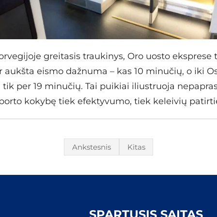
orvegijoje greitasis traukinys, Oro uosto eksprese 
 ir aukšta eismo dažnuma – kas 10 minučių, o iki O
 tik per 19 minučių. Tai puikiai iliustruoja nepapra
porto kokybę tiek efektyvumo, tiek keleivių patirti
Ankstesnis
Kitas
SPARTUSIS SAITAS