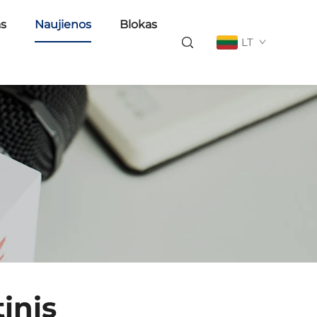
as
Naujienos
Blokas
LT
inis