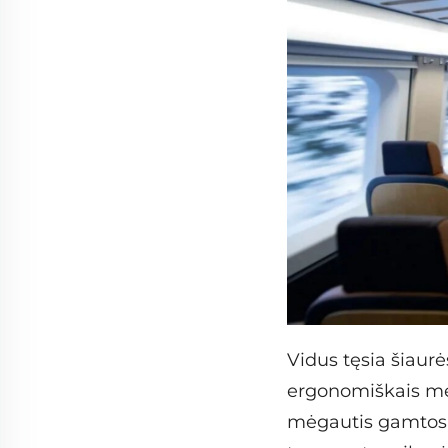
Vidus tęsia šiaurė
ergonomiškais medi
mėgautis gamtos k