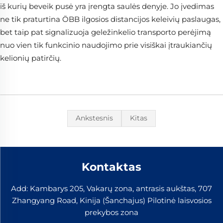
iš kurių beveik pusė yra įrengta saulės denyje. Jo įvedimas
ne tik praturtina ÖBB ilgosios distancijos keleivių paslaugas,
bet taip pat signalizuoja geležinkelio transporto perėjimą
nuo vien tik funkcinio naudojimo prie visiškai įtraukiančių
kelionių patirčių.
Ankstesnis
Kitas
Kontaktas
Add: Kambarys 205, Vakarų zona, antrasis aukštas, 707
Zhangyang Road, Kinija (Šanchajus) Pilotinė laisvosios
prekybos zona