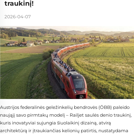
traukinį!
2026-04-07
Austrijos federalinės geležinkelių bendrovės (ÖBB) paleido
naująjį savo pirmtakų modelį – Railjet saulės denio traukinį,
kuris inovatyviai sujungia šiuolaikinį dizainą, atvirą
architektūrą ir įtraukiančias kelionių patirtis, nustatydama