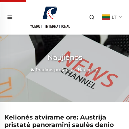
LT
Naujienos
Pradinis puslapis
>
Naujienos
Kelionės atvirame ore: Austrija
pristatė panoraminį saulės denio