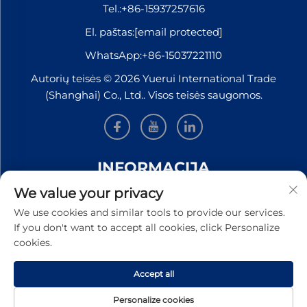
Tel.:
+86-15937257616
El. paštas:
[email protected]
WhatsApp:
+86-15037221110
Autorių teisės © 2026 Yuerui International Trade
(Shanghai) Co., Ltd.. Visos teisės saugomos.
INFORMACIJA
We value your privacy
Užsiregistruokite, kad gautumėte mūsų savaitinį
We use cookies and similar tools to provide our services.
naujienlaiškį
If you don't want to accept all cookies, click Personalize
cookies.
Accept all
Pateikti
Personalize cookies