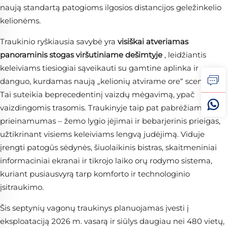
naują standartą patogioms ilgosios distancijos geležinkelio
kelionėms.
Traukinio ryškiausia savybė yra
visiškai atveriamas
panoraminis stogas viršutiniame dešimtyje
, leidžiantis
keleiviams tiesiogiai sąveikauti su gamtine aplinka ir
danguo, kurdamas naują „kelionių atvirame ore“ scenarijų.
Tai suteikia beprecedentinį vaizdų mėgavimą, ypač
vaizdingomis trasomis. Traukinyje taip pat pabrėžiama
prieinamumas – žemo lygio įėjimai ir bebarjerinis prieigas,
užtikrinant visiems keleiviams lengvą judėjimą. Viduje
įrengti patogūs sėdynės, šiuolaikinis bistras, skaitmeniniai
informaciniai ekranai ir tikrojo laiko orų rodymo sistema,
kuriant pusiausvyrą tarp komforto ir technologinio
įsitraukimo.
Šis septynių vagonų traukinys planuojamas įvesti į
eksploataciją 2026 m. vasarą ir siūlys daugiau nei 480 vietų,