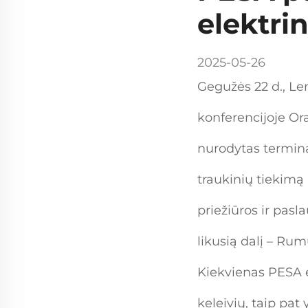
elektrin
2025-05-26
Gegužės 22 d., Len
konferencijoje Or
nurodytas termina
traukinių tiekimą 
priežiūros ir pasl
likusią dalį – Rum
Kiekvienas PESA el
keleivių, taip pat