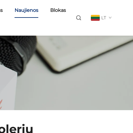
as
Naujienos
Blokas
LT
olerių