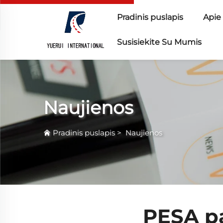
Pradinis puslapis
Apie
Susisiekite Su Mumis
Naujienos
Pradinis puslapis
>
Naujienos
PESA pa