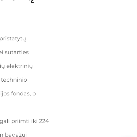
pristatytų
i sutarties
ų elektrinių
 techninio
ijos fondas, o
ali priimti iki 224
am bagažui