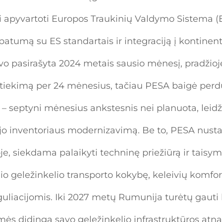
ai apyvartoti Europos Traukinių Valdymo Sistema (E
patumą su ES standartais ir integraciją į kontinen
buvo pasirašyta 2024 metais sausio mėnesį, pradži
 tiekimą per 24 mėnesius, tačiau PESA baigė per
– septyni mėnesius ankstesnis nei planuota, leid
ojo inventoriaus modernizavimą. Be to, PESA nustat
, siekdama palaikyti techninę priežiūrą ir taisymo
io geležinkelio transporto kokybę, keleivių komfort
uliacijomis. Iki 2027 metų Rumunija turėtų gauti l
ymės didingą savo geležinkelio infrastruktūros atn