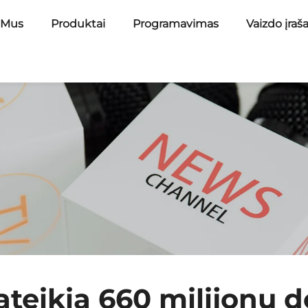
 Mus
Produktai
Programavimas
Vaizdo įraš
teikia 660 milijonų d