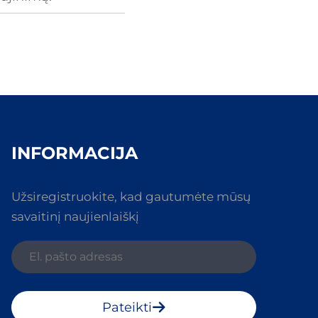
INFORMACIJA
Užsiregistruokite, kad gautumėte mūsų
savaitinį naujienlaiškį
Pateikti