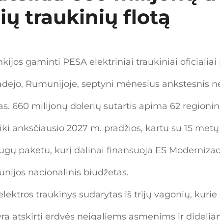
ių traukinių flotą
kijos gaminti PESA elektriniai traukiniai oficialiai 
adejo, Rumunijoje, septyni mėnesius ankstesnis ne
s. 660 milijonų dolerių sutartis apima 62 regionini
iki anksčiausio 2027 m. pradžios, kartu su 15 metų
augų paketu, kurį dalinai finansuoja ES Modernizac
unijos nacionalinis biudžetas.
ektros traukinys sudarytas iš trijų vagonių, kurie g
 yra atskirti erdvės neįgaliems asmenims ir dideli