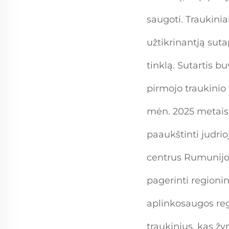
saugoti. Traukini
užtikrinantją suta
tinklą. Sutartis 
pirmojo traukinio
mėn. 2025 metais 
paaukštinti judri
centrus Rumunijoje
pagerinti regionin
aplinkosaugos reg
traukinius, kas ž