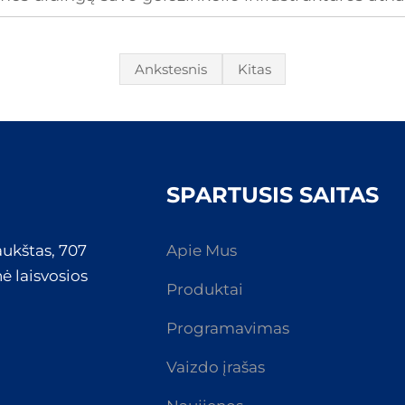
Ankstesnis
Kitas
SPARTUSIS SAITAS
aukštas, 707
Apie Mus
ė laisvosios
Produktai
Programavimas
Vaizdo įrašas