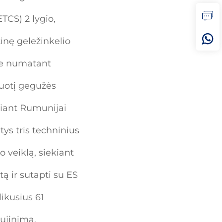
TCS) 2 lygio,
tinę geležinkelio
oje numatant
duotį gegužės
žiant Rumunijai
ys tris techninius
 veiklą, siekiant
ą ir sutapti su ES
ikusius 61
aujinimą.