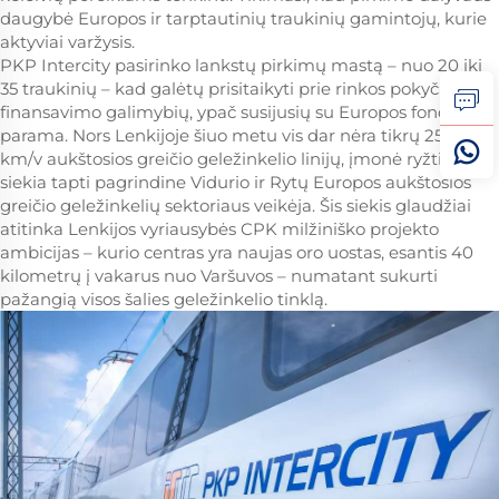
daugybė Europos ir tarptautinių traukinių gamintojų, kurie
aktyviai varžysis.
PKP Intercity pasirinko lankstų pirkimų mastą – nuo 20 iki
35 traukinių – kad galėtų prisitaikyti prie rinkos pokyčių ir
finansavimo galimybių, ypač susijusių su Europos fondų
parama. Nors Lenkijoje šiuo metu vis dar nėra tikrų 250
km/v aukštosios greičio geležinkelio linijų, įmonė ryžtingai
siekia tapti pagrindine Vidurio ir Rytų Europos aukštosios
greičio geležinkelių sektoriaus veikėja. Šis siekis glaudžiai
atitinka Lenkijos vyriausybės CPK milžiniško projekto
ambicijas – kurio centras yra naujas oro uostas, esantis 40
kilometrų į vakarus nuo Varšuvos – numatant sukurti
pažangią visos šalies geležinkelio tinklą.