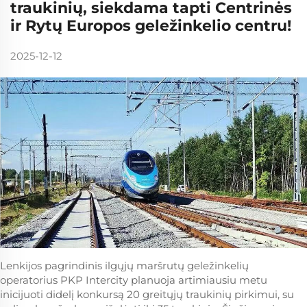
traukinių, siekdama tapti Centrinės
ir Rytų Europos geležinkelio centru!
2025-12-12
Lenkijos pagrindinis ilgųjų maršrutų geležinkelių
operatorius PKP Intercity planuoja artimiausiu metu
inicijuoti didelį konkursą 20 greitųjų traukinių pirkimui, su