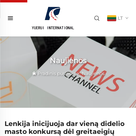
LT
Naujienos
Pradinis puslapis
>
Naujienos
Lenkija inicijuoja dar vieną didelio
masto konkursą dėl greitaeigių