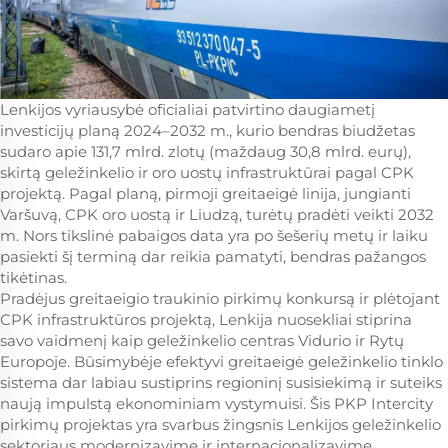
Lenkijos vyriausybė oficialiai patvirtino daugiametį
investicijų planą 2024–2032 m., kurio bendras biudžetas
sudaro apie 131,7 mlrd. zlotų (maždaug 30,8 mlrd. eurų),
skirtą geležinkelio ir oro uostų infrastruktūrai pagal CPK
projektą. Pagal planą, pirmoji greitaeigė linija, jungianti
Varšuvą, CPK oro uostą ir Liudzą, turėtų pradėti veikti 2032
m. Nors tikslinė pabaigos data yra po šešerių metų ir laiku
pasiekti šį terminą dar reikia pamatyti, bendras pažangos
tikėtinas.
Pradėjus greitaeigio traukinio pirkimų konkursą ir plėtojant
CPK infrastruktūros projektą, Lenkija nuosekliai stiprina
savo vaidmenį kaip geležinkelio centras Vidurio ir Rytų
Europoje. Būsimybėje efektyvi greitaeigė geležinkelio tinklo
sistema dar labiau sustiprins regioninį susisiekimą ir suteiks
naują impulstą ekonominiam vystymuisi. Šis PKP Intercity
pirkimų projektas yra svarbus žingsnis Lenkijos geležinkelio
sektoriaus modernizavime ir internacionalizavime.