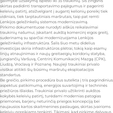
galimybe užsakymą išplėsti iki 35 traukinių. Šis žingsnis
skirtas padidinti transportavimo pajėgumus ir pagerinti
keleivių patirtį, atsižvelgiant į augantį kelionių poreikį tiek
vidiniais, tiek tarptautiniais maršrutais, taip pat remti
Lenkijos geležinkelių sistemos modernizavimą.
Pirkimo dokumentuose nurodyti aiškūs reikalavimai
traukinių našumui, įskaitant aukštą komercinį eigos greitį,
suderinamą su sparčiai modernizuojama Lenkijos
geležinkelių infrastruktūra. Šalis šiuo metu didelius
investicijas skiria infrastruktūros plėtrai, tokią kaip esamų
linijų atnaujinimas ir naujų greitaeigių koridorių statyba,
jungiančių Varšuvą, Centrinį Komunikacinį Mazgą (CPK),
Liudzą, Vroclavą ir Poznanę. Naujieji traukiniai privalo
visiškai atitikti šių būsimų maršrutų eksploatacijos
standartus.
Be greičio, pirkimo procedūra bus sutelkta į tris pagrindinius
aspektus: patikimumą, energijos suvartojimą ir techninės
priežiūros išlaidas. Traukiniai privalo užtikrinti aukštos
kokybės keleivių patirtį, turėdami modernias patogias
priemones, barjerų neturinčią prieigos koncepciją bei
naujausios kartos skaitmenines paslaugas, skirtas įvairioms
keleivių poreikiams tenkinti. Tikimasi, kad pirkime dalyvaus