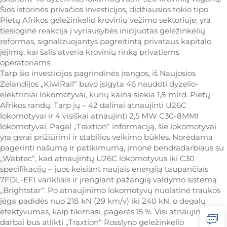
Šios istorinės privačios investicijos, didžiausios tokio tipo
Pietų Afrikos geležinkelio krovinių vežimo sektoriuje, yra
tiesioginė reakcija į vyriausybės inicijuotas geležinkelių
reformas, signalizuojantys pagreitintą privataus kapitalo
įėjimą, kai šalis atveria krovinių rinką privatiems
operatoriams.
Tarp šio investicijos pagrindinės įrangos, iš Naujosios
Zelandijos „KiwiRail“ buvo įsigyta 46 naudoti dyzelio-
elektriniai lokomotyvai, kurių kaina siekia 1,8 mlrd. Pietų
Afrikos randų. Tarp jų – 42 dalinai atnaujinti U26C
lokomotyvai ir 4 visiškai atnaujinti 2,5 MW C30-8MMI
lokomotyvai. Pagal „Traxtion“ informaciją, šie lokomotyvai
yra gerai prižiūrimi ir stabilios veikimo būklės. Norėdama
pagerinti našumą ir patikimumą, įmonė bendradarbiaus su
„Wabtec“, kad atnaujintų U26C lokomotyvus iki C30
specifikacijų – juos keisiant naujais energiją taupančiais
7FDL-EFI varikliais ir įrengiant pažangią valdymo sistemą
„Brightstar“. Po atnaujinimo lokomotyvų nuolatinė traukos
jėga padidės nuo 218 kN (29 km/v) iki 240 kN, o degalų
efektyvumas, kaip tikimasi, pagerės 15 %. Visi atnaujinimo
darbai bus atlikti „Traxtion“ Rosslyno geležinkelio