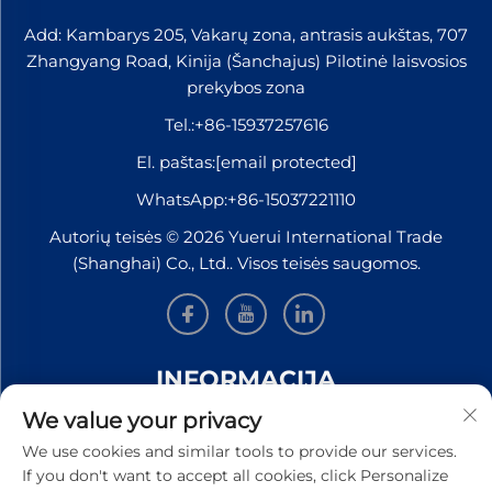
Add: Kambarys 205, Vakarų zona, antrasis aukštas, 707
Zhangyang Road, Kinija (Šanchajus) Pilotinė laisvosios
prekybos zona
Tel.:
+86-15937257616
El. paštas:
[email protected]
WhatsApp:
+86-15037221110
Autorių teisės © 2026 Yuerui International Trade
(Shanghai) Co., Ltd.. Visos teisės saugomos.
INFORMACIJA
We value your privacy
Užsiregistruokite, kad gautumėte mūsų savaitinį
We use cookies and similar tools to provide our services.
naujienlaiškį
If you don't want to accept all cookies, click Personalize