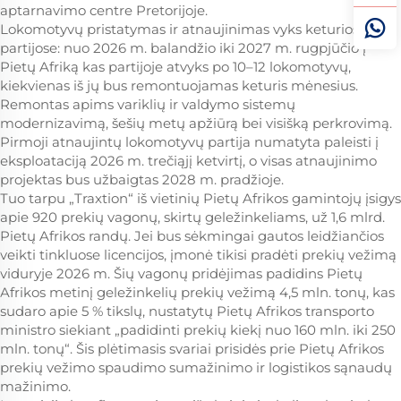
aptarnavimo centre Pretorijoje.
Lokomotyvų pristatymas ir atnaujinimas vyks keturiose
partijose: nuo 2026 m. balandžio iki 2027 m. rugpjūčio į
Pietų Afriką kas partijoje atvyks po 10–12 lokomotyvų,
kiekvienas iš jų bus remontuojamas keturis mėnesius.
Remontas apims variklių ir valdymo sistemų
modernizavimą, šešių metų apžiūrą bei visišką perkrovimą.
Pirmoji atnaujintų lokomotyvų partija numatyta paleisti į
eksploataciją 2026 m. trečiąjį ketvirtį, o visas atnaujinimo
projektas bus užbaigtas 2028 m. pradžioje.
Tuo tarpu „Traxtion“ iš vietinių Pietų Afrikos gamintojų įsigys
apie 920 prekių vagonų, skirtų geležinkeliams, už 1,6 mlrd.
Pietų Afrikos randų. Jei bus sėkmingai gautos leidžiančios
veikti tinkluose licencijos, įmonė tikisi pradėti prekių vežimą
viduryje 2026 m. Šių vagonų pridėjimas padidins Pietų
Afrikos metinį geležinkelių prekių vežimą 4,5 mln. tonų, kas
sudaro apie 5 % tikslų, nustatytų Pietų Afrikos transporto
ministro siekiant „padidinti prekių kiekį nuo 160 mln. iki 250
mln. tonų“. Šis plėtimasis svariai prisidės prie Pietų Afrikos
prekių vežimo spaudimo sumažinimo ir logistikos sąnaudų
mažinimo.