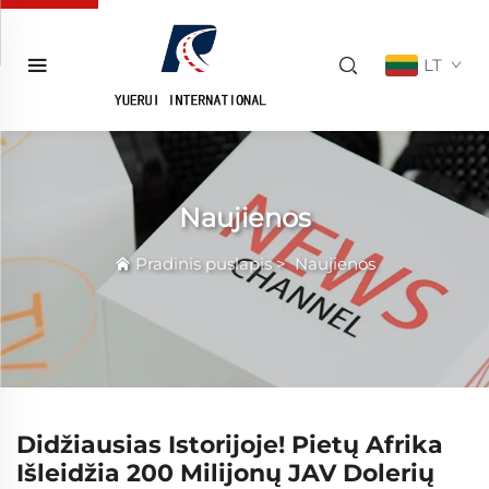
LT
Naujienos
Pradinis puslapis
>
Naujienos
Didžiausias Istorijoje! Pietų Afrika
Išleidžia 200 Milijonų JAV Dolerių