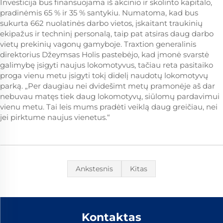
Investicija bus finansuojama iš akcinio ir skolinto kapitalo,
pradinėmis 65 % ir 35 % santykiu. Numatoma, kad bus
sukurta 662 nuolatinės darbo vietos, įskaitant traukinių
ekipažus ir techninį personalą, taip pat atsiras daug darbo
vietų prekinių vagonų gamyboje. Traxtion generalinis
direktorius Džeymsas Holis pastebėjo, kad įmonė svarstė
galimybę įsigyti naujus lokomotyvus, tačiau reta pasitaiko
proga vienu metu įsigyti tokį didelį naudotų lokomotyvų
parką. „Per daugiau nei dvidešimt metų pramonėje aš dar
nebuvau matęs tiek daug lokomotyvų, siūlomų pardavimui
vienu metu. Tai leis mums pradėti veiklą daug greičiau, nei
jei pirktume naujus vienetus.“
Ankstesnis
Kitas
Kontaktas