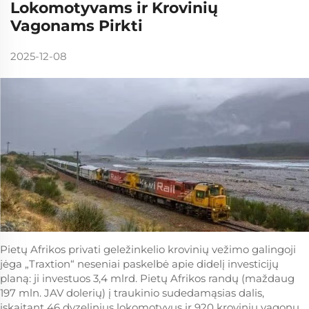
Lokomotyvams ir Krovinių
Vagonams Pirkti
2025-12-08
Pietų Afrikos privati geležinkelio krovinių vežimo galingoji
jėga „Traxtion“ neseniai paskelbė apie didelį investicijų
planą: ji investuos 3,4 mlrd. Pietų Afrikos randų (maždaug
197 mln. JAV dolerių) į traukinio sudedamąsias dalis,
įskaitant 46 dyzelinius lokomotyvus ir 920 krovinių vagonų.