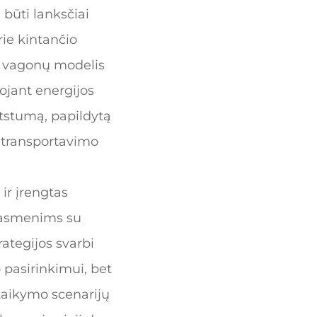
 būti lanksčiai
rie kintančio
jų vagonų modelis
ojant energijos
atstumą, papildytą
ų transportavimo
ir įrengtas
 asmenims su
rategijos svarbi
 pasirinkimui, bet
 taikymo scenarijų