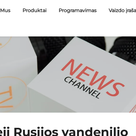
 Mus
Produktai
Programavimas
Vaizdo įraš
ji Rusijos vandenilio