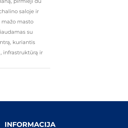
aną, pirmieji du
halino saloje ir
as mažo masto
rbiaudamas su
ntrą, kuriantis
infrastruktūrą ir
INFORMACIJA