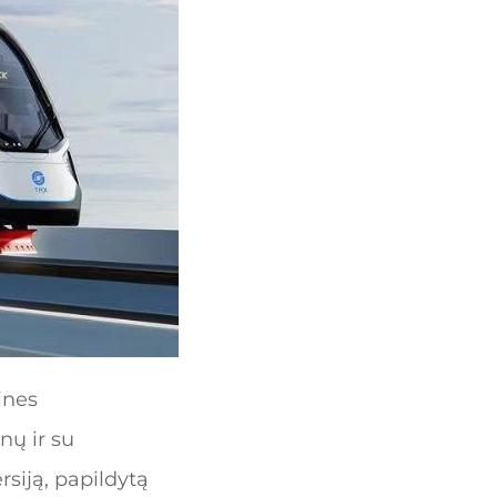
ines
nų ir su
siją, papildytą