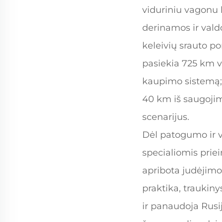
viduriniu vagonu k
derinamos ir valdo
keleivių srauto p
pasiekia 725 km v
kaupimo sistemą; 
40 km iš saugojimo
scenarijus.
Dėl patogumo ir vi
specialiomis pri
apribota judėjimo 
praktika, traukiny
ir panaudoja Rusi