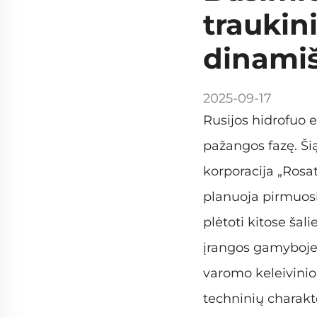
traukini
dinami
2025-09-17
Rusijos hidrofuo e
pažangos fazę. Ši
korporacija „Rosat
planuoja pirmuosiu
plėtoti kitose šal
įrangos gamyboje,
varomo keleivinio 
techninių charakte