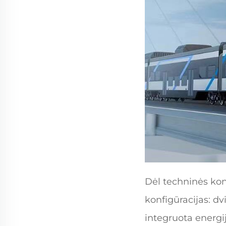
Dėl techninės kon
konfigūracijas: dv
integruota energi