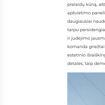
pralaidų kūną, ašt
apšvietimo paneliu
daugiausiai naudo
tarpu persidengian
ir judėjimo jausm
komanda griežtai 
estetinio išraiški
detalės, taip dem