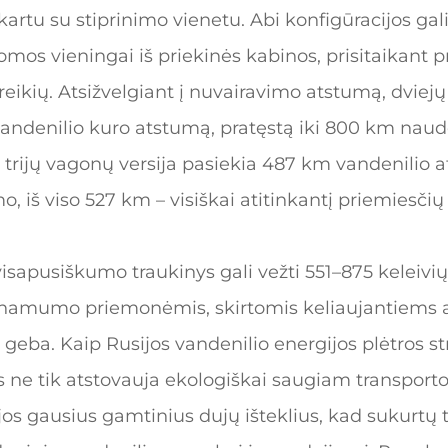
artu su stiprinimo vienetu. Abi konfigūracijos gali
mos vieningai iš priekinės kabinos, prisitaikant p
oreikių. Atsižvelgiant į nuvairavimo atstumą, dvie
andenilio kuro atstumą, pratęstą iki 800 km naud
trijų vagonų versija pasiekia 487 km vandenilio 
, iš viso 527 km – visiškai atitinkantį priemiesči
sapusiškumo traukinys gali vežti 551–875 keleivių 
einamumo priemonėmis, skirtomis keliaujantiems
geba. Kaip Rusijos vandenilio energijos plėtros st
s ne tik atstovauja ekologiškai saugiam transporto
jos gausius gamtinius dujų išteklius, kad sukurtų