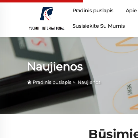
Pradinis puslapis
Apie
Susisiekite Su Mumis
Naujienos
Pradinis puslapis
>
Naujienos
Būsimie