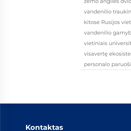
žemo anglies dvid
vandenilio traukin
kitose Rusijos vi
vandenilio gamybo
vietiniais univers
visavertę ekosiste
personalo paruoš
Kontaktas