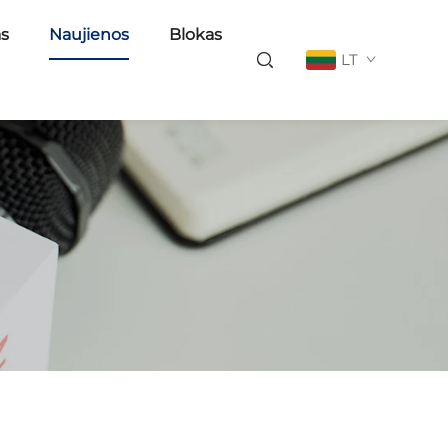
as
Naujienos
Blokas
LT