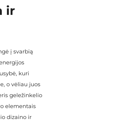
 ir
ngė į svarbią
energijos
ausybė, kuri
e, o vėliau juos
ris geležinkelio
ro elementais
o dizaino ir