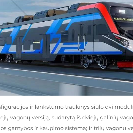
figūracijos ir lankstumo traukinys siūlo dvi modul
iejų vagonų versiją, sudarytą iš dviejų galinių vago
jos gamybos ir kaupimo sistema; ir trijų vagonų ver