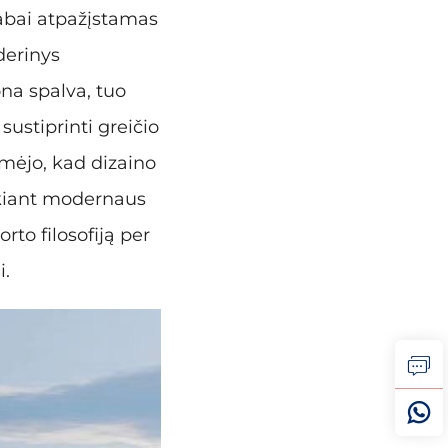
 labai atpažįstamas
derinys
na spalva, tuo
ustiprinti greičio
mėjo, kad dizaino
ekiant modernaus
to filosofiją per
i.