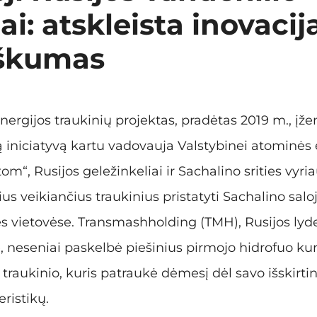
ai: atskleista inovacija
škumas
nergijos traukinių projektas, pradėtas 2019 m., įže
ą iniciatyvą kartu vadovauja Valstybinei atominės 
om“, Rusijos geležinkeliai ir Sachalino srities vyri
s veikiančius traukinius pristatyti Sachalino saloj
ies vietovėse. Transmashholding (TMH), Rusijos lyde
 neseniai paskelbė piešinius pirmojo hidrofuo ku
traukinio, kuris patraukė dėmesį dėl savo išskirtini
ristikų.