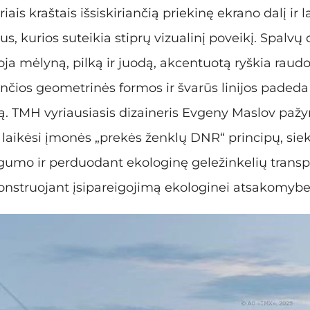
riais kraštais išsiskiriančią priekinę ekrano dalį ir
s, kurios suteikia stiprų vizualinį poveikį. Spalvų 
ja mėlyną, pilką ir juodą, akcentuotą ryškia raudo
čios geometrinės formos ir švarūs linijos padeda s
ą. TMH vyriausiasis dizaineris Evgeny Maslov pažy
laikėsi įmonės „prekės ženklų DNR“ principų, si
ngumo ir perduodant ekologinę geležinkelių transpor
onstruojant įsipareigojimą ekologinei atsakomybe