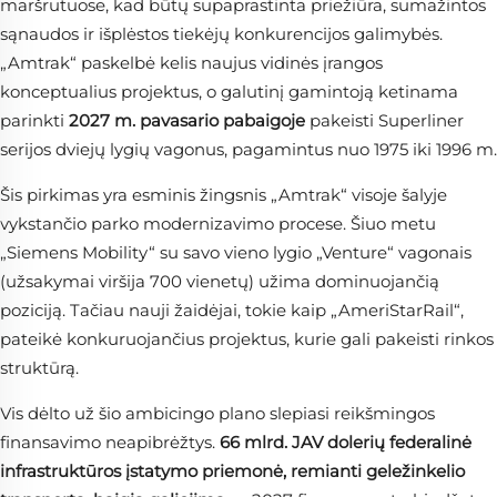
maršrutuose, kad būtų supaprastinta priežiūra, sumažintos
sąnaudos ir išplėstos tiekėjų konkurencijos galimybės.
„Amtrak“ paskelbė kelis naujus vidinės įrangos
konceptualius projektus, o galutinį gamintoją ketinama
parinkti
2027 m. pavasario pabaigoje
pakeisti Superliner
serijos dviejų lygių vagonus, pagamintus nuo 1975 iki 1996 m.
Šis pirkimas yra esminis žingsnis „Amtrak“ visoje šalyje
vykstančio parko modernizavimo procese. Šiuo metu
„Siemens Mobility“ su savo vieno lygio „Venture“ vagonais
(užsakymai viršija 700 vienetų) užima dominuojančią
poziciją. Tačiau nauji žaidėjai, tokie kaip „AmeriStarRail“,
pateikė konkuruojančius projektus, kurie gali pakeisti rinkos
struktūrą.
Vis dėlto už šio ambicingo plano slepiasi reikšmingos
finansavimo neapibrėžtys.
66 mlrd. JAV dolerių federalinė
infrastruktūros įstatymo priemonė, remianti geležinkelio