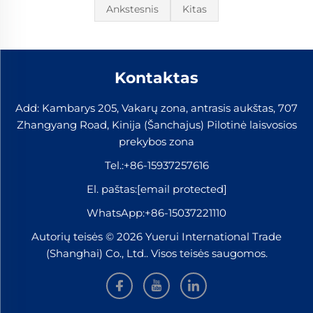
Ankstesnis
Kitas
Kontaktas
Add: Kambarys 205, Vakarų zona, antrasis aukštas, 707
Zhangyang Road, Kinija (Šanchajus) Pilotinė laisvosios
prekybos zona
Tel.:
+86-15937257616
El. paštas:
[email protected]
WhatsApp:
+86-15037221110
Autorių teisės © 2026 Yuerui International Trade
(Shanghai) Co., Ltd.. Visos teisės saugomos.