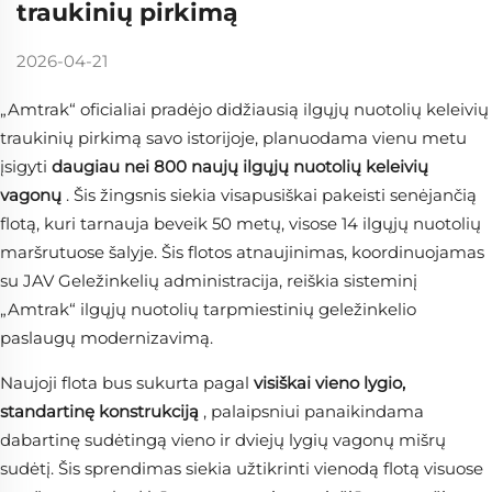
traukinių pirkimą
2026-04-21
„Amtrak“ oficialiai pradėjo didžiausią ilgųjų nuotolių keleivių
traukinių pirkimą savo istorijoje, planuodama vienu metu
įsigyti
daugiau nei 800 naujų ilgųjų nuotolių keleivių
vagonų
. Šis žingsnis siekia visapusiškai pakeisti senėjančią
flotą, kuri tarnauja beveik 50 metų, visose 14 ilgųjų nuotolių
maršrutuose šalyje. Šis flotos atnaujinimas, koordinuojamas
su JAV Geležinkelių administracija, reiškia sisteminį
„Amtrak“ ilgųjų nuotolių tarpmiestinių geležinkelio
paslaugų modernizavimą.
Naujoji flota bus sukurta pagal
visiškai vieno lygio,
standartinę konstrukciją
, palaipsniui panaikindama
dabartinę sudėtingą vieno ir dviejų lygių vagonų mišrų
sudėtį. Šis sprendimas siekia užtikrinti vienodą flotą visuose