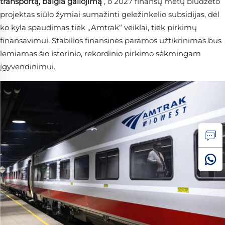
transportą, baigia galiojimą
, o 2027 finansų metų biudžeto
projektas siūlo žymiai sumažinti geležinkelio subsidijas, dėl
ko kyla spaudimas tiek „Amtrak“ veiklai, tiek pirkimų
finansavimui. Stabilios finansinės paramos užtikrinimas bus
lemiamas šio istorinio, rekordinio pirkimo sėkmingam
įgyvendinimui.