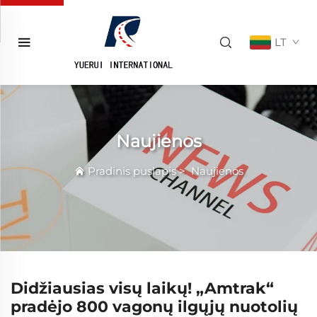
LT
Naujienos
Pradinis puslapis
>
Naujienos
Didžiausias visų laikų! „Amtrak“
pradėjo 800 vagonų ilgųjų nuotolių