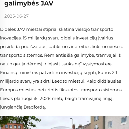
galimybės JAV
2025-06-27
Didelės JAV miestai stipriai skatina viešojo transporto
inovacijas. 15 milijardų svarų didelis investicijų įvairius
prisideda prie švaraus, patikimos ir ateities linkimo viešojo
transporto sistemos. Remiantis šia galimybe, tramvajai iš
naujo gauja dėmesį ir įėjasi į „auksinę“ vystymosi erą.
Finansų ministras patvirtino investicijų kryptį, kurios 2,1
milijardo svarų yra skirti Leedso miestui. Kaip didžiausias
Europos miestas, neturintis fiksuotos transporto sistemos,
Leeds planuoja iki 2028 metų baigti tramvajinę liniją,
jungiančią Bradfordą.