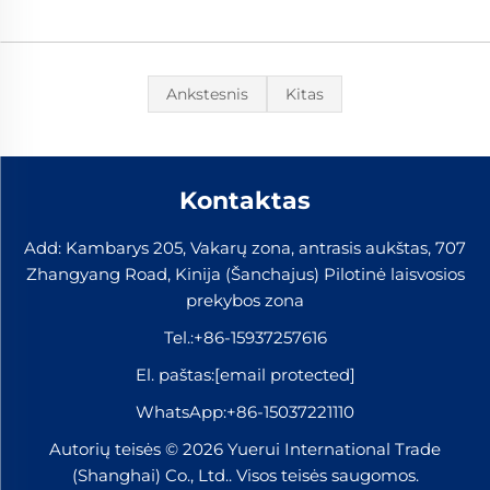
Ankstesnis
Kitas
Kontaktas
Add: Kambarys 205, Vakarų zona, antrasis aukštas, 707
Zhangyang Road, Kinija (Šanchajus) Pilotinė laisvosios
prekybos zona
Tel.:
+86-15937257616
El. paštas:
[email protected]
WhatsApp:
+86-15037221110
Autorių teisės © 2026 Yuerui International Trade
(Shanghai) Co., Ltd.. Visos teisės saugomos.