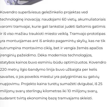
Kovendro superšviesus geležinkelio projektas ved
technologinę inovaciją: naudojami 60 vietų, akumuliatoriais
varomi tramvajai, kurie gali lankstiai judėti šaltomis gatimis
ir iš viso mažiau traukioti miesto veiklą. Tramvajo prototipas
yra montuojamas ant iš anksto pagamintų skylių, kas ne tik
sutrumpina montavimo ciklą, bet ir vengia žemės apačios
įrenginių pažeidimo. Dėka modernios technologijos,
statybos kainos buvo esminiu būdu optimizuotos. Kovendro
220 metrų ilgio bandymo linija buvo užbaigta per kelis
savaites, o jos poveikis miestui yra palygintinas su gatvių
nupjovimu. Projekto kaina turėtų sumažėti dvigubai, iš 25
milijonų svarų sterlingų kilometras iki 10 milijonų svarų,
sudarant tvirtą ekonominę bazę tramvajams skleisti.