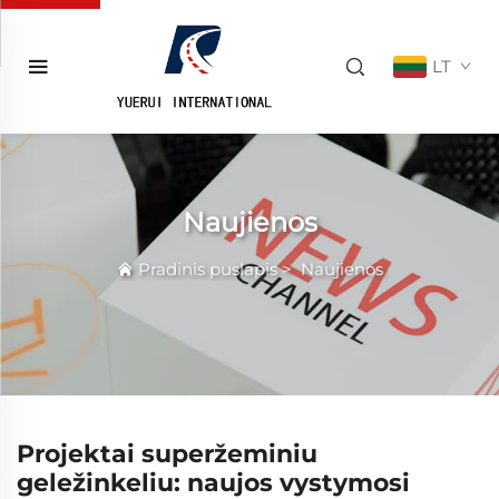
LT
Naujienos
Pradinis puslapis
>
Naujienos
Projektai superžeminiu
geležinkeliu: naujos vystymosi