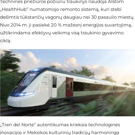
Techninės priežiūros požiūriu traukinys naudoja Alstom
„HealthHub“ numatomojo remonto sistemą, kuri stebi
dešimtis tūkstančių vagonų daugiau nei 30 pasaulio miestų.
Nuo 2014 m. ji pasiekė 20 % mažesnį energijos suvartojimą,
užtikrindama efektyvų veikimą visą traukinio gyvavimo
ciklą.
„Tren del Norte“ autentikumas krieksia technologinės
inovacijos ir Meksikos kulturi­nių tradicijų harmoninga