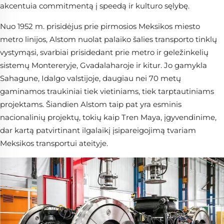
akcentuia commitmentą į speedą ir kulturo sęlybę.
Nuo 1952 m. prisidėjus prie pirmosios Meksikos miesto
metro linijos, Alstom nuolat palaiko šalies transporto tinklų
vystymąsi, svarbiai prisidedant prie metro ir geležinkelių
sistemų Montereryje, Gvadalaharoje ir kitur. Jo gamykla
Sahagune, Idalgo valstijoje, daugiau nei 70 metų
gaminamos traukiniai tiek vietiniams, tiek tarptautiniams
projektams. Šiandien Alstom taip pat yra esminis
nacionalinių projektų, tokių kaip Tren Maya, įgyvendinime,
dar kartą patvirtinant ilgalaikį įsipareigojimą tvariam
Meksikos transportui ateityje.