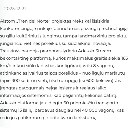
2025-12-31
Alstom „Tren del Norte“ projektas Meksikai išsiskiria
konkurencingoje rinkoje, derindamas pažangią technologiją
su giliu kultūriniu įsijungimu, tampa landmarkiniu projektu,
jungiančiu vietines poreikius su šiuolaikine inovacija.
Traukinys naudoja pramonės lyderio Adessia Stream
bekontaktinę platformą, kurios maksimalus greitis siekia 165
km/h ir kuri siūlo lankstias konfigūracijas iki 8 vagonų,
atitinkančias įvairius talpos poreikius – nuo ilgųjų maršrutų
(apie 300 sėdimų vietų) iki trumpųjų (iki 600 keleivių). Jis
įrengtas patogumais neįgaliesiems ir realaus laiko
informacijos sistemomis, kad pagerintų kelionės patirtį.
Adessia platforma jau įdiegta 60 priemiesčių transporto
sistemų 15 šalių, pardavus daugiau nei 40 000 vagonų, kas
rodo jos patikimumą ir pritaikymo lankstumą.