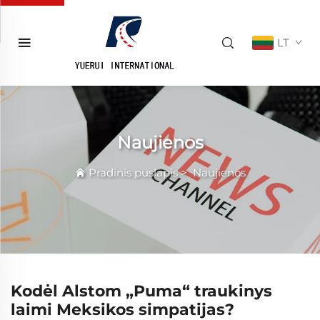
LT
Naujienos
Pradinis puslapis
>
Naujienos
Kodėl Alstom „Puma“ traukinys
laimi Meksikos simpatijas?