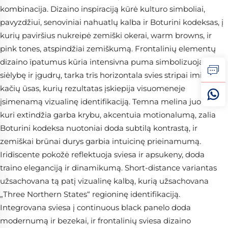
kombinacija. Dizaino inspiraciją kūrė kulturo simboliai,
pavyzdžiui, senoviniai nahuatlų kalba ir Boturini kodeksas, į
kurių paviršius nukreipė zemiški okerai, warm browns, ir
pink tones, atspindžiai zemiškumą. Frontalinių elementų
dizaino īpatumus kūria intensivna puma simbolizuojančia
siėlybę ir įgudrų, tarka trīs horizontala svies stripai imituoja
kačių ūsas, kurių rezultatas įskiepija visuomeneje
įsimenamą vizualinę identifikaciją. Temna melina juosta,
kuri extindžia garba krybu, akcentuia motionalumą, zalia
Boturini kodeksa nuotoniai doda subtilą kontrastą, ir
zemiškai brūnai durys garbia intuicinę prieinamumą.
Iridiscente pokožė reflektuoja sviesa ir apsukeny, doda
traino eleganciją ir dinamikumą. Short-distance variantas
užsachovana tą patį vizualinę kalbą, kurią užsachovana
„Three Northern States“ regioninę identifikaciją.
Integrovana sviesa į continuous black panelo doda
modernumą ir bezekai, ir frontalinių sviesa dizaino