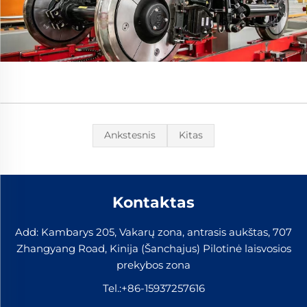
Ankstesnis
Kitas
Kontaktas
Add: Kambarys 205, Vakarų zona, antrasis aukštas, 707
Zhangyang Road, Kinija (Šanchajus) Pilotinė laisvosios
prekybos zona
Tel.:
+86-15937257616