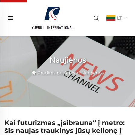
LT
Naujienos
Pradinis puslapis
>
Naujienos
Kai futurizmas „įsibrauna“ į metro:
šis naujas traukinys jūsų kelionę į