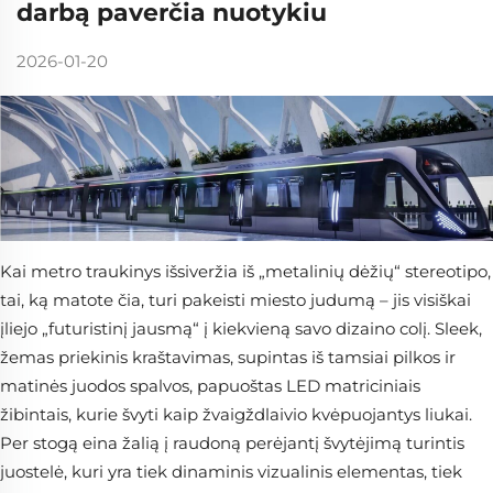
darbą paverčia nuotykiu
2026-01-20
Kai metro traukinys išsiveržia iš „metalinių dėžių“ stereotipo,
tai, ką matote čia, turi pakeisti miesto judumą – jis visiškai
įliejo „futuristinį jausmą“ į kiekvieną savo dizaino colį. Sleek,
žemas priekinis kraštavimas, supintas iš tamsiai pilkos ir
matinės juodos spalvos, papuoštas LED matriciniais
žibintais, kurie švyti kaip žvaigždlaivio kvėpuojantys liukai.
Per stogą eina žalią į raudoną perėjantį švytėjimą turintis
juostelė, kuri yra tiek dinaminis vizualinis elementas, tiek