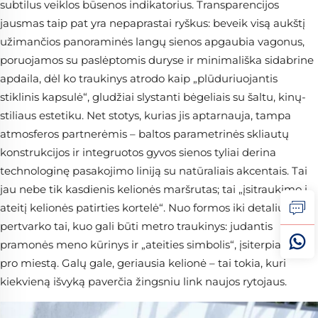
subtilus veiklos būsenos indikatorius. Transparencijos
jausmas taip pat yra nepaprastai ryškus: beveik visą aukštį
užimančios panoraminės langų sienos apgaubia vagonus,
poruojamos su paslėptomis duryse ir minimališka sidabrine
apdaila, dėl ko traukinys atrodo kaip „plūduriuojantis
stiklinis kapsulė“, gludžiai slystanti bėgeliais su šaltu, kinų-
stiliaus estetiku. Net stotys, kurias jis aptarnauja, tampa
atmosferos partnerėmis – baltos parametrinės skliautų
konstrukcijos ir integruotos gyvos sienos tyliai derina
technologinę pasakojimo liniją su natūraliais akcentais. Tai
jau nebe tik kasdienis kelionės maršrutas; tai „įsitraukimo į
ateitį kelionės patirties kortelė“. Nuo formos iki detalių, tai
pertvarko tai, kuo gali būti metro traukinys: judantis
pramonės meno kūrinys ir „ateities simbolis“, įsiterpiantis
pro miestą. Galų gale, geriausia kelionė – tai tokia, kuri
kiekvieną išvyką paverčia žingsniu link naujos rytojaus.