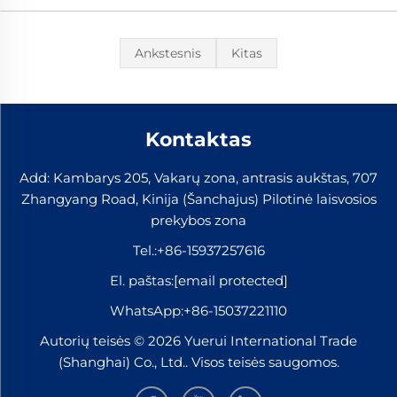
Ankstesnis
Kitas
Kontaktas
Add: Kambarys 205, Vakarų zona, antrasis aukštas, 707
Zhangyang Road, Kinija (Šanchajus) Pilotinė laisvosios
prekybos zona
Tel.:
+86-15937257616
El. paštas:
[email protected]
WhatsApp:
+86-15037221110
Autorių teisės © 2026 Yuerui International Trade
(Shanghai) Co., Ltd.. Visos teisės saugomos.