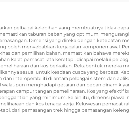
arkan pelbagai kelebihan yang membuatnya tidak dapat 
emastikan taburan beban yang optimum, mengurangkan 
masangan. Dimensi yang direka dengan ketepatan mem
ang boleh menyebabkan kegagalan komponen awal. Pe
a khas dan pemilihan bahan, memastikan bahawa merek
han karat pemacat rata keretapi, dicapai melalui pelba
n pemeliharaan dan kos berkaitan. Rekabentuk merek
kannya sesuai untuk keadaan cuaca yang berbeza. Ke
an interoperabiliti di antara pelbagai sistem dan apli
 walaupun menghadapi getaran dan beban dinamik ya
pan campur tangan pemeliharaan. Kos yang efektif bag
penggantian yang minimum. Selain itu, dimensi pia
liharaan dan kos tenaga kerja. Keluwesan pemacat rat
eretapi, dari pemasangan trek hingga pemasangan keleng