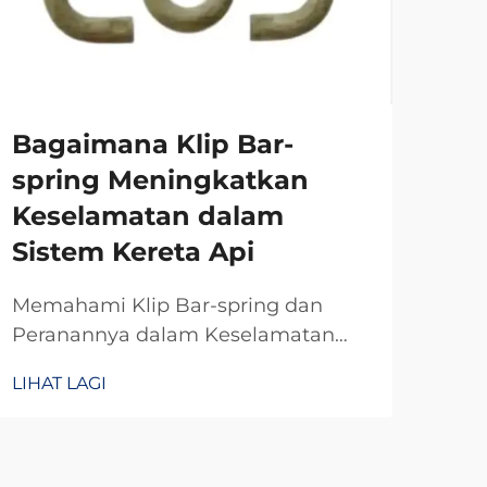
Bagaimana Klip Bar-
Ba
spring Meningkatkan
Me
Keselamatan dalam
da
Sistem Kereta Api
Si
Memahami Klip Bar-spring dan
Mem
Peranannya dalam Keselamatan
(Fi
Keretapi Klip bar spring bertindak
Pla
LIHAT LAGI
LIHA
sebagai pengikat khas yang
yan
mengekalkan rel berpaut pada
lan
bantalan supaya tidak bergerak
huj
apabila dikenakan beban. Tanpa
Bar