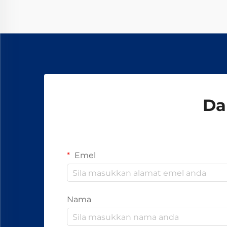
bergantung kepada perkakasan
biasa seperti bolt, nat, dan...
Da
Emel
Nama