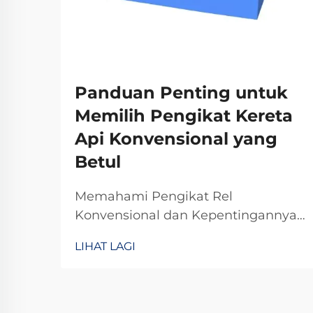
Panduan Penting untuk
Memilih Pengikat Kereta
Api Konvensional yang
Betul
Memahami Pengikat Rel
Konvensional dan Kepentingannya
Pengikat keretapi konvensional
LIHAT LAGI
memainkan peranan kritikal dalam
mengekalkan kestabilan dan
keselamatan trek kereta api untuk
operasi harian. Kebanyakan sistem