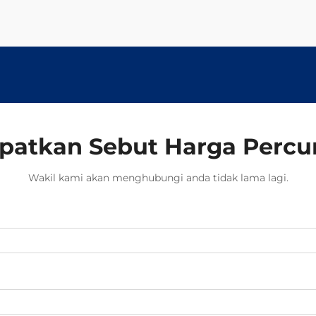
pada landasan. Apa yang
membuatkan klip ini efis...
patkan Sebut Harga Perc
Wakil kami akan menghubungi anda tidak lama lagi.