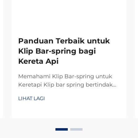
Panduan Terbaik untuk
Klip Bar-spring bagi
Kereta Api
Memahami Klip Bar-spring untuk
Keretapi Klip bar spring bertindak
sebagai pengikat khas yang
LIHAT LAGI
memainkan peranan utama dalam
sistem keretapi di seluruh dunia.
Secara asasnya, klip ini
mengekalkan rel terikat dengan
betul supaya segala-galanya kekal