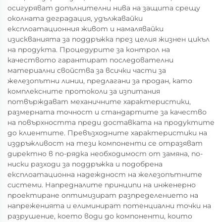
осигуряват допълнителни нива на защита срещу
околната деградация, удължавайки
експлоатационния живот и намалявайки
изискванията за поддръжка през целия жизнен цикъл
на продукта. Процедурите за контрол на
качеството гарантират последователни
материални свойства за всички части за
железопътни линии, предлагани за продан, като
комплексните протоколи за изпитания
потвърждават механичните характеристики,
размерната точност и стандартите за качество
на повърхността преди доставката на продуктите
до клиентите. Превъзходните характеристики на
издръжливост на тези компоненти се отразяват
директно в по-рядка необходимост от замяна, по-
ниски разходи за поддръжка и подобрена
експлоатационна надеждност на железопътните
системи. Напредналите принципи на инженерно
проектиране оптимизират разпределението на
напреженията и елиминират потенциални точки на
разрушение, което води до компоненти, които