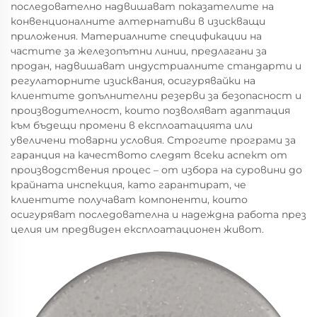
последователно надвишават показателите на
конвенционалните алтернативи в изискващи
приложения. Материалните спецификации на
частите за железопътни линии, предлагани за
продан, надвишават индустриалните стандарти и
регулаторните изисквания, осигурявайки на
клиентите допълнителни резерви за безопасност и
производителност, които позволяват адаптация
към бъдещи промени в експлоатацията или
увеличени товарни условия. Строгите програми за
гаранция на качеството следят всеки аспект от
производствения процес – от избора на суровини до
крайната инспекция, като гарантират, че
клиентите получават компоненти, които
осигуряват последователна и надеждна работа през
целия им предвиден експлоатационен живот.