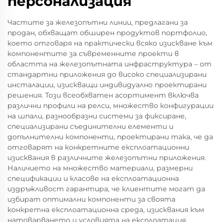
персонализация
Частите за железопътни линии, предлагани за
продан, обхващат обширен продуктов портфолио,
което отговаря на практически всяко изискване към
компонентите за съвременните проекти в
областта на железопътната инфраструктура – от
стандартни приложения до високо специализирани
инсталации, изискващи индивидуално проектирани
решения. Този всеобхватен асортимент включва
различни профили на релси, множество конфигурации
на шпали, разнообразни системи за фиксиране,
специализирани съединителни елементи и
допълнителни компоненти, проектирани така, че да
отговарят на конкретните експлоатационни
изисквания в различните железопътни приложения.
Наличието на множество материали, размерни
спецификации и класове на експлоатационна
издръжливост гарантира, че клиентите могат да
избират оптимални компоненти за своята
конкретна експлоатационна среда, изисквания към
натоварването и условията на експлоатация.