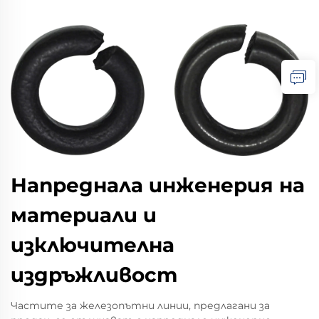
Напреднала инженерия на
материали и
изключителна
издръжливост
Частите за железопътни линии, предлагани за