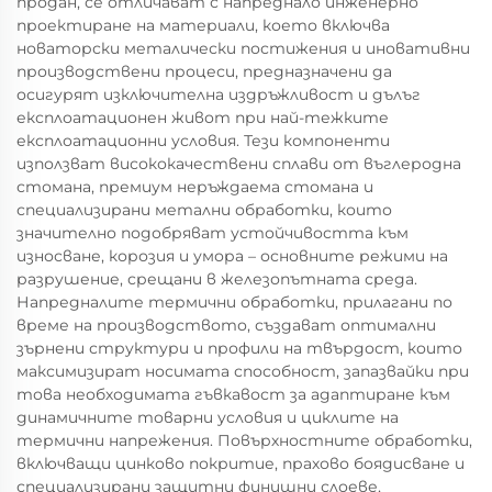
продан, се отличават с напреднало инженерно
проектиране на материали, което включва
новаторски металически постижения и иновативни
производствени процеси, предназначени да
осигурят изключителна издръжливост и дълъг
експлоатационен живот при най-тежките
експлоатационни условия. Тези компоненти
използват висококачествени сплави от въглеродна
стомана, премиум неръждаема стомана и
специализирани метални обработки, които
значително подобряват устойчивостта към
износване, корозия и умора – основните режими на
разрушение, срещани в железопътната среда.
Напредналите термични обработки, прилагани по
време на производството, създават оптимални
зърнени структури и профили на твърдост, които
максимизират носимата способност, запазвайки при
това необходимата гъвкавост за адаптиране към
динамичните товарни условия и циклите на
термични напрежения. Повърхностните обработки,
включващи цинково покритие, прахово боядисване и
специализирани защитни финишни слоеве,