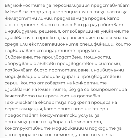
Възможностите за персонализация представляват
ключов фактор за диференциация на тези части за
железопътни линии, предлагани за продан, като
инженерните екипи са способни да разработват
индивидуални решения, отговарящи на уникалните
изисквания на проекта, ограниченията на околната
среда или експлоатационните спецификации, които
надвишават стандартните продукти.
Съвременните производствени мощности,
оборудвани с гъвкави производствени системи,
позволяват бързо прототипиране, индивидуални
модификации и специализирани производствени
серии, които отговарят на конкретните
изисквания на клиентите, без да се компрометира
качеството или графикът на доставка.
Техническата експертиза подкрепя процеса на
персонализация, като опитните инженери
предоставят консултантски услуги за
оптимизиране на избора на компоненти,
конструктивните модификации и подходите за
интегриране на системите, за постигане на