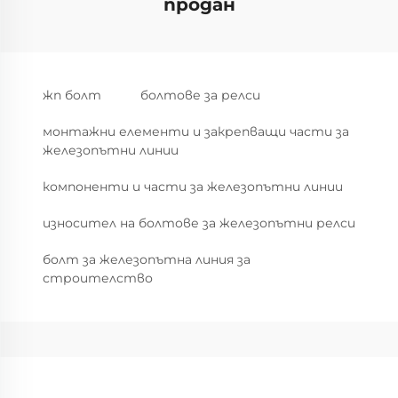
продан
жп болт
болтове за релси
монтажни елементи и закрепващи части за
железопътни линии
компоненти и части за железопътни линии
износител на болтове за железопътни релси
болт за железопътна линия за
строителство