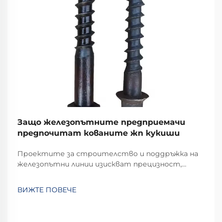
Защо железопътните предприемачи
предпочитат кованите жп кукиши
Проектите за строителство и поддръжка на
железопътни линии изискват прецизност,
издръжливост и непоколебима надеждност на
всеки използван компонент. Сред ключовите
ВИЖТЕ ПОВЕЧЕ
елементи за закрепване, които фиксират
релсите към шпалирите, кованите
железопътни пирони са се превърнали във