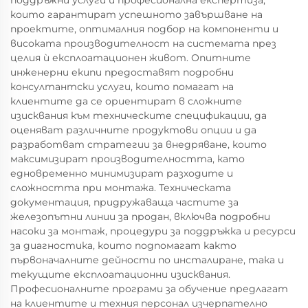
които гарантират успешното завършване на
проектите, оптималния подбор на компоненти и
високата производителност на системата през
целия ѝ експлоатационен живот. Опитните
инженерни екипи предоставят подробни
консултантски услуги, които помагат на
клиентите да се ориентират в сложните
изисквания към техническите спецификации, да
оценяват различните продуктови опции и да
разработват стратегии за внедряване, които
максимизират производителността, като
едновременно минимизират разходите и
сложността при монтажа. Техническата
документация, придружаваща частите за
железопътни линии за продан, включва подробни
насоки за монтаж, процедури за поддръжка и ресурси
за диагностика, които подпомагат както
първоначалните дейности по инсталиране, така и
текущите експлоатационни изисквания.
Професионалните програми за обучение предлагат
на клиентите и техния персонал изчерпателно