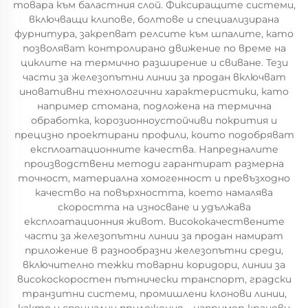
товара към баластния слой. Фиксиращите системи,
включващи клипове, болтове и специализирана
фурнитура, закрепват релсите към шпалите, като
позволяват контролирано движение по време на
циклите на термично разширение и свиване. Тези
части за железопътни линии за продан включват
иновативни технологични характеристики, като
например стомана, подложена на термична
обработка, корозионноустойчиви покрития и
прецизно проектирани профили, които подобряват
експлоатационните качества. Напредналите
производствени методи гарантират размерна
точност, материална хомогенност и превъзходно
качество на повърхността, което намалява
скоростта на износване и удължава
експлоатационния живот. Висококачествените
части за железопътни линии за продан намират
приложение в разнообразни железопътни среди,
включително тежки товарни коридори, линии за
високоскоростен пътнически транспорт, градски
транзитни системи, промишлени клонови линии,