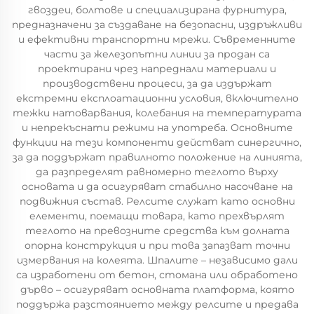
гвоздеи, болтове и специализирана фурнитура,
предназначени за създаване на безопасни, издръжливи
и ефективни транспортни мрежи. Съвременните
части за железопътни линии за продан са
проектирани чрез напреднали материали и
производствени процеси, за да издържат
екстремни експлоатационни условия, включително
тежки натоварвания, колебания на температурата
и непрекъснати режими на употреба. Основните
функции на тези компоненти действат синергично,
за да поддържат правилното положение на линията,
да разпределят равномерно теглото върху
основата и да осигуряват стабилно насочване на
подвижния състав. Релсите служат като основни
елементи, поемащи товара, като прехвърлят
теглото на превозните средства към долната
опорна конструкция и при това запазват точни
измервания на колеята. Шпалите – независимо дали
са изработени от бетон, стомана или обработено
дърво – осигуряват основната платформа, която
поддържа разстоянието между релсите и предава