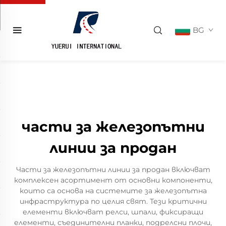
BG
части за железопътни
линии за продан
Части за железопътни линии за продан включват
комплексен асортимент от основни компоненти,
които са основа на системите за железопътна
инфраструктура по целия свят. Тези критични
елементи включват релси, шпали, фиксиращи
елементи, съединителни планки, подрелсни плочи,