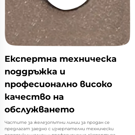
Експертна техническа
поддръжка и
професионално високо
качество на
обслужването
Частите за железопътни линии за продан се
предлагат заедно с изчерпателни технически
поддръжни услуги и професионална експертиза,