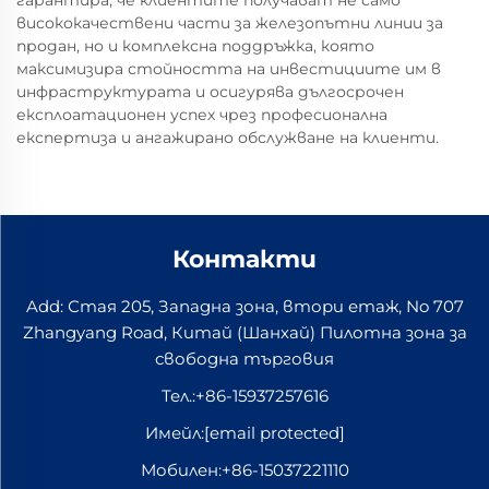
висококачествени части за железопътни линии за
продан, но и комплексна поддръжка, която
максимизира стойността на инвестициите им в
инфраструктурата и осигурява дългосрочен
експлоатационен успех чрез професионална
експертиза и ангажирано обслужване на клиенти.
Контакти
Add: Стая 205, Западна зона, втори етаж, No 707
Zhangyang Road, Китай (Шанхай) Пилотна зона за
свободна търговия
Тел.:
+86-15937257616
Имейл:
[email protected]
Мобилен:
+86-15037221110