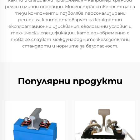
както и специални приложения – например кранови
релси и минни операции. Многостранствеността на
тези компоненти позволява персонализирани
решения, които отговарят на конкретни
експлоатационни изисквания, екологични условия и
технически спецификации, като едновременно с
това се спазват международните железопътни
стандарти и нормите за безопасност.
Популярни продукти