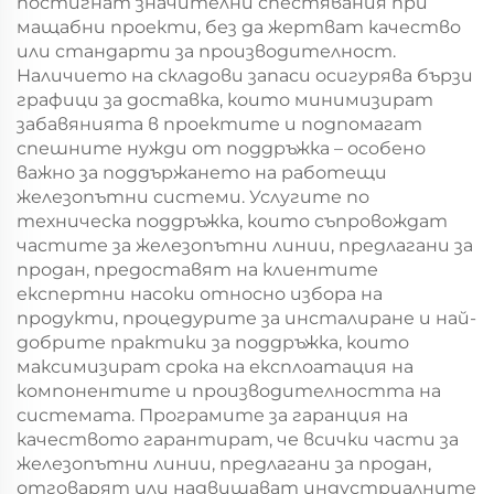
постигнат значителни спестявания при
мащабни проекти, без да жертват качество
или стандарти за производителност.
Наличието на складови запаси осигурява бързи
графици за доставка, които минимизират
забавянията в проектите и подпомагат
спешните нужди от поддръжка – особено
важно за поддържането на работещи
железопътни системи. Услугите по
техническа поддръжка, които съпровождат
частите за железопътни линии, предлагани за
продан, предоставят на клиентите
експертни насоки относно избора на
продукти, процедурите за инсталиране и най-
добрите практики за поддръжка, които
максимизират срока на експлоатация на
компонентите и производителността на
системата. Програмите за гаранция на
качеството гарантират, че всички части за
железопътни линии, предлагани за продан,
отговарят или надвишават индустриалните