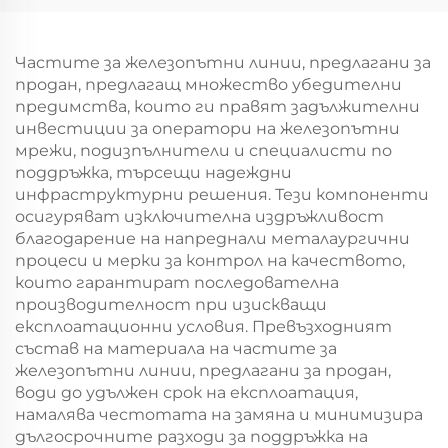
Частите за железопътни линии, предлагани за
продан, предлагащ множество убедителни
предимства, които ги правят задължителни
инвестиции за оператори на железопътни
мрежи, подизпълнители и специалисти по
поддръжка, търсещи надеждни
инфраструктурни решения. Тези компоненти
осигуряват изключителна издръжливост
благодарение на напреднали металаургични
процеси и мерки за контрол на качеството,
които гарантират последователна
производителност при изискващи
експлоатационни условия. Превъзходният
състав на материала на частите за
железопътни линии, предлагани за продан,
води до удължен срок на експлоатация,
намалява честотата на замяна и минимизира
дългосрочните разходи за поддръжка на