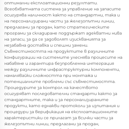
оптимални експлоатационни резултати.
Всеобхватната система за управление на запасите
осигурява наличност както на стандартни, така и
на персонализирани части за железопътни линии,
предлагани за продан, като стратегическите
програми за складиране поддържат адекватни нива
на запаси, за да се задоволят изискванията за
незабавна доставка и спешни замени.
Съвместимостта на продуктите в различните
конфигурации на системите улеснява процесите на
набавяне и гарантира безпроблемна интеграция
между различните инфраструктурни компоненти,
намалявайки сложността при монтажа и
потенциалните проблеми със съвместимостта.
Процедурите за контрол на качеството
осигуряват последователни стандарти както за
стандартните, така и за персонализираните
продукти, като еднакви протоколи за изпитания и
процедури за верификация на експлоатационните
характеристики се прилагат за всички части за
железопътни линии, предлагани за продан,