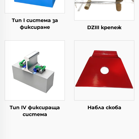
Тип I система за
фиксиране
DZIII крепеж
Тип IV фиксираща
Набла скоба
система