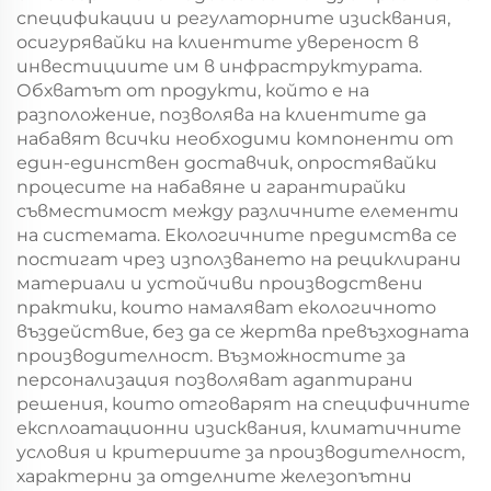
спецификации и регулаторните изисквания,
осигурявайки на клиентите увереност в
инвестициите им в инфраструктурата.
Обхватът от продукти, който е на
разположение, позволява на клиентите да
набавят всички необходими компоненти от
един-единствен доставчик, опростявайки
процесите на набавяне и гарантирайки
съвместимост между различните елементи
на системата. Екологичните предимства се
постигат чрез използването на рециклирани
материали и устойчиви производствени
практики, които намаляват екологичното
въздействие, без да се жертва превъзходната
производителност. Възможностите за
персонализация позволяват адаптирани
решения, които отговарят на специфичните
експлоатационни изисквания, климатичните
условия и критериите за производителност,
характерни за отделните железопътни