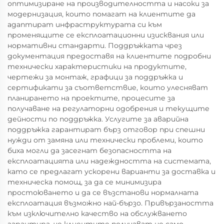
оптимизиране на производителността и насоки за
модернизация, които помагат на клиентите да
адаптират инфраструктурата си към
променящите се експлоатационни изисквания или
нормативни стандарти. Поддръжката чрез
документация предоставя на клиентите подробни
технически характеристики на продуктите,
чертежи за монтаж, графици за поддръжка и
сертификати за съответствие, които улесняват
планирането на проектите, процесите за
получаване на регулаторни одобрения и текущите
дейности по поддръжка. Услугите за аварийна
поддръжка гарантират бърз отговор при спешни
нужди от замяна или технически проблеми, които
биха могли да засегнат безопасността на
експлоатацията или надеждността на системата,
като се предлагат ускорени варианти за доставка и
техническа помощ, за да се минимизира
простоюването и да се възстанови нормалната
експлоатация възможно най-бързо. Привързаността
към изключително качество на обслужването
гарантира, че клиентите получават не само