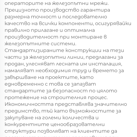
операторите на железопътни мрежи.
Прецизното производство гарантира
размерна точност и последователно
качество на всички компоненти, осигурявайки
правилно прилагане и оптимална
производителност при монтиране в
железопътните системи.
Стандартизираните конструкции на тези
части за железопътни линии, предлагани за
продан, улесняват лесната им инсталация,
намаляват необходимия труд и времето за
завършване на проектите, като
едновременно с това се запазват
стандартите за безопасност по цялото
протежение на строителния процес.
Икономичността представлява значително
предимство, тъй като възможностите за
закупуване на големи количества и
конкурентните ценообразователни
структури позволяват на клиентите да