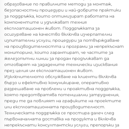
образование по правилните методи за монтаж,
безопасностни процедури и най-добрите практики
за поддръжка, които оптимизират работата на
компонентите и удължават техния
експлоатационен живот. Поддръжката за
осигуряване на качество включва изчерпателни
изпитателни услуги, процедури за потвърждаване
на производителността и програми за непрекъснат
мониторинг, които гарантират, че частите за
железопътни линии за продан продължават да
отговарят на зададените технически изисквания
през целия им експлоатационен живот.
Изключителното обслужване на клиенти включва
бързо и ефективно комуникиране, оперативно
разрешаване на проблеми и проактивна поддръжка,
която предотвратява потенциални затруднения,
преди те да повлияят на графиките на проектите
или експлоатационната производителност.
Техническата поддръжка се простира далеч след
първоначалната доставка на продукта и включва
непрекъснати консултантски услуги, препоръки за