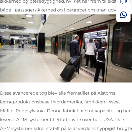
sikkerhed og bæredygtighed, hvilket når frem til ekstremen
både i passagersikkerhed og i begrebet om grøn udvikling.
Disse avancerede tog blev alle fremstillet på Alstoms
kerneproduktionsbase i Nordamerika, fabrikken i West
Mifflin, Pennsylvania. Denne fabrik har stor kapacitet og har
leveret APM-systemer til 15 lufthavne over hele USA. Dets
APM-systemer kører stabilt på 13 af verdens hyppigst brugte