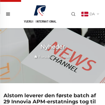
DA
Nyheder
Forside
>
Nyheder
Alstom leverer den første batch af
29 Innovia APM-erstatnings tog til