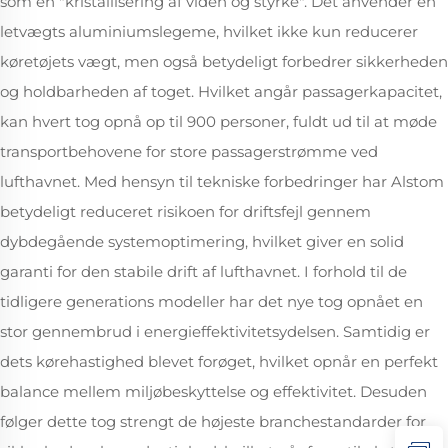
som en "kristallisering af viden og styrke". Det anvender en
letvægts aluminiumslegeme, hvilket ikke kun reducerer
køretøjets vægt, men også betydeligt forbedrer sikkerheden
og holdbarheden af toget. Hvilket angår passagerkapacitet,
kan hvert tog opnå op til 900 personer, fuldt ud til at møde
transportbehovene for store passagerstrømme ved
lufthavnet. Med hensyn til tekniske forbedringer har Alstom
betydeligt reduceret risikoen for driftsfejl gennem
dybdegående systemoptimering, hvilket giver en solid
garanti for den stabile drift af lufthavnet. I forhold til de
tidligere generations modeller har det nye tog opnået en
stor gennembrud i energieffektivitetsydelsen. Samtidig er
dets kørehastighed blevet forøget, hvilket opnår en perfekt
balance mellem miljøbeskyttelse og effektivitet. Desuden
følger dette tog strengt de højeste branchestandarder for