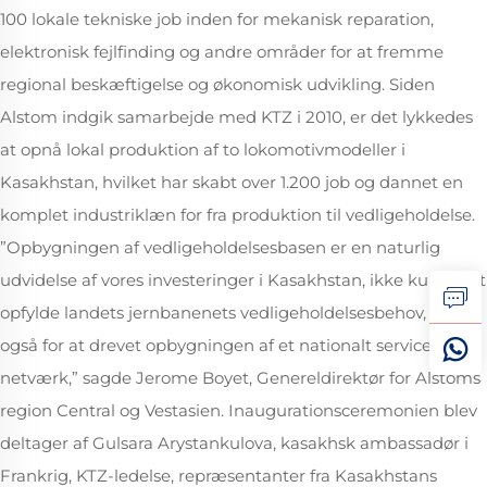
100 lokale tekniske job inden for mekanisk reparation,
elektronisk fejlfinding og andre områder for at fremme
regional beskæftigelse og økonomisk udvikling. Siden
Alstom indgik samarbejde med KTZ i 2010, er det lykkedes
at opnå lokal produktion af to lokomotivmodeller i
Kasakhstan, hvilket har skabt over 1.200 job og dannet en
komplet industriklæn for fra produktion til vedligeholdelse.
”Opbygningen af vedligeholdelsesbasen er en naturlig
udvidelse af vores investeringer i Kasakhstan, ikke kun for at
opfylde landets jernbanenets vedligeholdelsesbehov, men
også for at drevet opbygningen af et nationalt service-
netværk,” sagde Jerome Boyet, Genereldirektør for Alstoms
region Central og Vestasien. Inaugurationsceremonien blev
deltager af Gulsara Arystankulova, kasakhsk ambassadør i
Frankrig, KTZ-ledelse, repræsentanter fra Kasakhstans