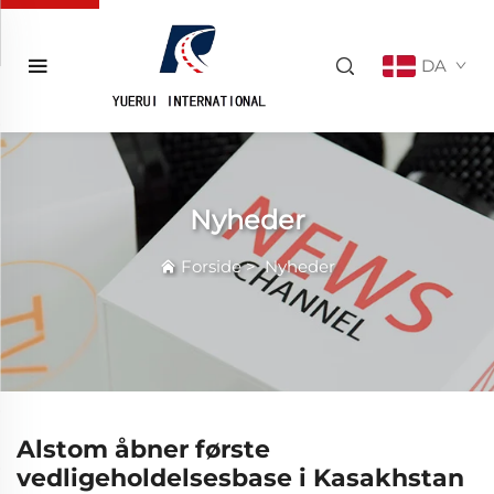
DA
Nyheder
Forside
>
Nyheder
Alstom åbner første
vedligeholdelsesbase i Kasakhstan