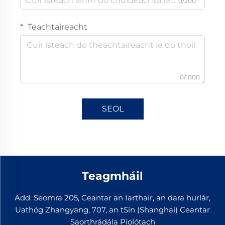
0/200
Teachtaireacht
0/1000
SEOL
Teagmháil
Add: Seomra 205, Ceantar an Iarthair, an dara hurlár,
Uathóg Zhangyang, 707, an tSín (Shanghai) Ceantar
Saorthrádála Píolótach