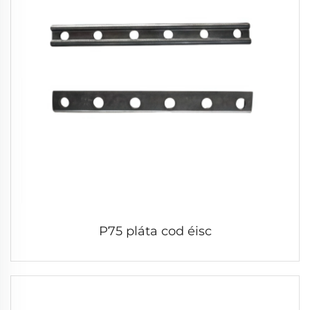
P75 pláta cod éisc