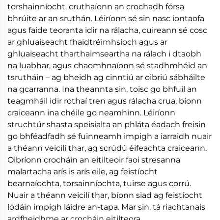
torshainníocht, cruthaíonn an crochadh fórsa
bhrúite ar an sruthán. Léiríonn sé sin nasc iontaofa
agus faide teoranta idir na rálacha, cuireann sé cosc
ar ghluaiseacht fhaidtréimhsíoch agus ar
ghluaiseacht tharthaimseartha na rálach i dtaobh
na luabhar, agus chaomhnaíonn sé stadhmhéid an
tsrutháin – ag bheidh ag cinntiú ar oibriú sábháilte
na gcarranna. Ina theannta sin, toisc go bhfuil an
teagmháil idir rothaí tren agus rálacha crua, bíonn
craiceann ina chéile go neamhinn. Léiríonn
struchtúr shasta speisialta an phláta éadach freisin
go bhféadfadh sé fuinneamh impigh a iarraidh nuair
a théann veicilí thar, ag scrúdú éifeachta craiceann.
Oibríonn crocháin an eitilteoir faoi stresanna
malartacha arís is arís eile, ag feistíocht
bearnaíochta, torsainníochta, tuirse agus corrú.
Nuair a théann veicilí thar, bíonn siad ag feistíocht
lódáin impigh láidre an-tapa. Mar sin, tá riachtanais
ardfheidhme ar crocháin eitilteora.