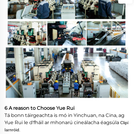
6 A reason to Choose Yue Rui
Tá bonn táirgeachta is mó in Yinchuan, na Cina, ag
Yue Rui le d'fháil ar mhonarú cineálacha éagsúla
Clipí
Iarnróid.