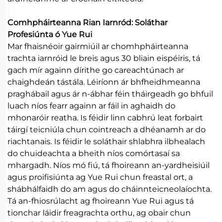
Comhpháirteanna Rian Iarnród: Soláthar
Profesiúnta ó Yue Rui
Mar fhaisnéoir gairmiúil ar chomhpháirteanna
trachta iarnróid le breis agus 30 bliain eispéiris, tá
gach mír againn dírithe go careachtúnach ar
chaighdeán tástála. Léiríonn ár bhfheidhmeanna
praghábail agus ár n-ábhar féin tháirgeadh go bhfuil
luach níos fearr againn ar fáil in aghaidh do
mhonaróir reatha. Is féidir linn cabhrú leat forbairt
táirgí teicniúla chun cointreach a dhéanamh ar do
riachtanais. Is féidir le soláthair shlabhra ilbhealach
do chuideachta a bheith níos comórtasaí sa
mhargadh. Níos mó fiú, tá fhoireann an-yardheisiúil
agus proifisiúnta ag Yue Rui chun freastal ort, a
shábhálfaidh do am agus do cháinnteicneolaíochta.
Tá an-fhiosrúlacht ag fhoireann Yue Rui agus tá
tionchar láidir freagrachta orthu, ag obair chun