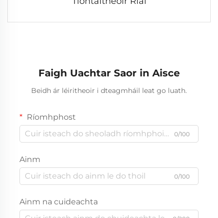
Tiontaitheoir Rial
Faigh Uachtar Saor in Aisce
Beidh ár léiritheoir i dteagmháil leat go luath.
Ríomhphost
0/100
Ainm
0/100
Ainm na cuideachta