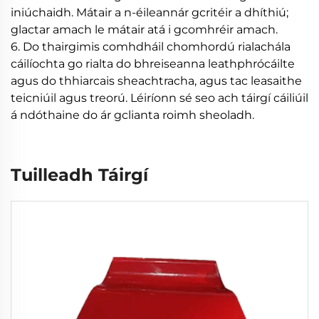
iniúchaidh. Mátair a n-éileannár gcritéir a dhíthiú;
glactar amach le mátair atá i gcomhréir amach.
6. Do thairgimis comhdháil chomhordú rialachála
cáilíochta go rialta do bhreiseanna leathphrócáilte
agus do thhiarcais sheachtracha, agus tac leasaithe
teicniúil agus treorú. Léiríonn sé seo ach táirgí cáiliúil
á ndóthaine do ár gclianta roimh sheoladh.
Tuilleadh Táirgí