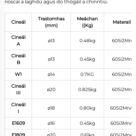
rioscaí a laghdú agus do thógáil a chinntiú.
Trastomhas
Meáchan
Cineál
Materail
(mm)
((Kg)
Cineál
ø13
0.48kg
60Si2Mn
A
Cineál
ø13
0.45kg
60Si2Mn
B
W1
ø14
0.7KG
60Si2Mn
Cineál
ø20
0.825kg
60Si2Mn
III
Cineál
ø18
0.80kg
60Si2MnA
I
E1609
ø16
0.45kg
60Si3MnA
E1809
ø20
0.61kg
60Si2MnA