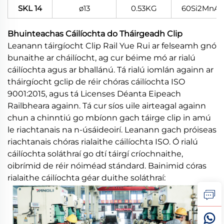
SKL 14
ø13
0.53KG
60Si2MnA
Bhuinteachas Cáilíochta do Tháirgeadh Clip
Leanann táirgíocht Clip Rail Yue Rui ar felseamh gnó
bunaithe ar cháilíocht, ag cur béime mó ar rialú
cáilíochta agus ar bhallánú. Tá rialú iomlán againn ar
tháirgíocht gclip de réir chóras cáilíochta ISO
9001:2015, agus tá Licenses Déanta Eipeach
Railbheara againn. Tá cur síos uile airteagal againn
chun a chinntiú go mbíonn gach táirge clip in amú
le riachtanais na n-úsáideoirí. Leanann gach próiseas
riachtanais chóras rialaithe cáilíochta ISO. Ó rialú
cáilíochta soláthraí go dtí táirgí críochnaithe,
oibrímid de réir nóiméad stándard. Bainimid córas
rialaithe cáilíochta géar duithe soláthraí: