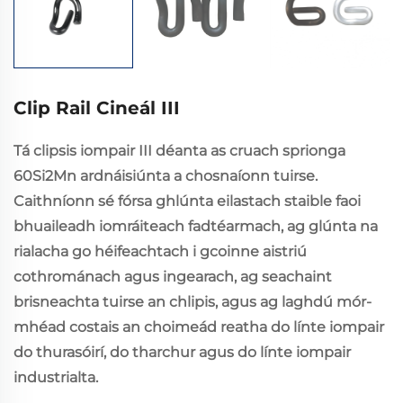
Clip Rail Cineál III
Tá clipsis iompair III déanta as cruach sprionga
60Si2Mn ardnáisiúnta a chosnaíonn tuirse.
Caithníonn sé fórsa ghlúnta eilastach staible faoi
bhuaileadh iomráiteach fadtéarmach, ag glúnta na
rialacha go héifeachtach i gcoinne aistriú
cothrománach agus ingearach, ag seachaint
brisneachta tuirse an chlipis, agus ag laghdú mór-
mhéad costais an choimeád reatha do línte iompair
do thurasóirí, do tharchur agus do línte iompair
industrialta.