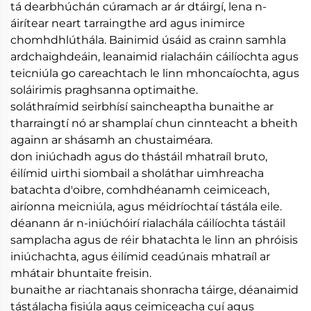
tá dearbhúchán cúramach ar ár dtáirgí, lena n-
áirítear neart tarraingthe ard agus inimirce
chomhdhlúthála. Bainimid úsáid as crainn samhla
ardchaighdeáin, leanaimid rialacháin cáilíochta agus
teicniúla go careachtach le linn mhoncaíochta, agus
soláirimis praghsanna optimaithe.
soláthraímid seirbhísí saincheaptha bunaithe ar
tharraingtí nó ar shamplaí chun cinnteacht a bheith
againn ar shásamh an chustaiméara.
don iniúchadh agus do thástáil mhatraíl bruto,
éilímid uirthi siombail a sholáthar uimhreacha
batachta d'oibre, comhdhéanamh ceimiceach,
airíonna meicniúla, agus méidríochtaí tástála eile.
déanann ár n-iniúchóirí rialachála cáilíochta tástáil
samplacha agus de réir bhatachta le linn an phróisis
iniúchachta, agus éilímid ceadúnais mhatraíl ar
mhátair bhuntaite freisin.
bunaithe ar riachtanais shonracha táirge, déanaimid
tástálacha fisiúla agus ceimiceacha cuí agus