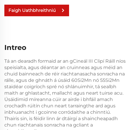
Faigh Uathbhreithniú
Intreo
Tá an dearadh formaid ar an gCineál III Clipí Ráill níos
speisialta, agus déantar an cruinneas agus méid an
chuid bainneach de réir riachtanasacha sonracha na
rálle, agus de ghnáth á úsáid 60Si2Mn nó 55Si2Mn
staidéar coigríoch spré nó shlánuimhir, tá sealbh
maith ar ghlastacht, mallacht agus neart tuirse acu.
Úsáidimid míreanna cúir ar airde i bhfáil amach
crochadh rúitín chun neart tarraingthe ard agus
inbhuanacht i gcoinne corródaithe a chinntiú.
Thairis sin, is féidir linn ár dtáirgí a shaincheapadh
chun riachtanais sonracha na gcliant a