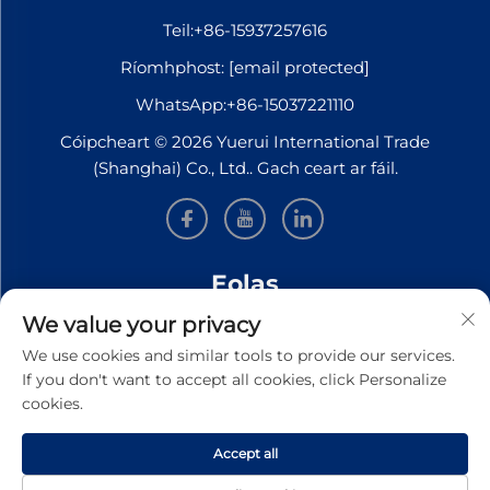
Teil:
+86-15937257616
Ríomhphost:
[email protected]
WhatsApp:
+86-15037221110
Cóipcheart © 2026 Yuerui International Trade
(Shanghai) Co., Ltd.. Gach ceart ar fáil.
Eolas
We value your privacy
Síní leat le bheith ar liosta le haghaidh ár nuachtslánú
We use cookies and similar tools to provide our services.
seachtúil
If you don't want to accept all cookies, click Personalize
cookies.
Accept all
SEOL