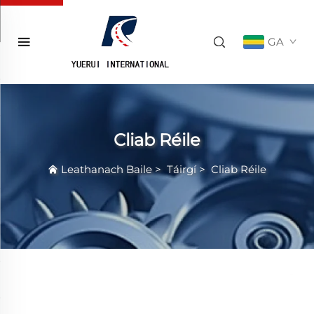
GA
Cliab Réile
Leathanach Baile
>
Táirgí
>
Cliab Réile