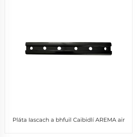
Pláta Iascach a bhfuil Caibidlí AREMA air