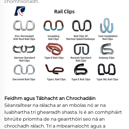
chomhlíonadh.
Feidhm agus Tábhacht an Chrochadáin
Séanraíltear na rálacha ar an mbolas nó ar na
luabhartha trí ghearradh shasta. Is é an comhpháirt
bhrúite príomha de na gearrthóirí seo ná an
chrochadh rálach. Trí a mbearnaíocht agus a