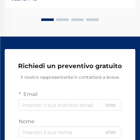
quotidiane. La maggior parte dei sistemi si basa su
componenti standard, tra cui bulloni, dadi e altri
elementi di fissaggio.
Richiedi un preventivo gratuito
Il nostro rappresentante ti contatterà a breve.
Email
0/100
Nome
0/100