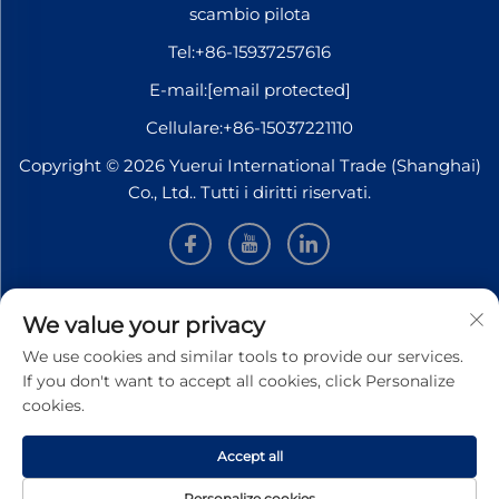
scambio pilota
Tel:
+86-15937257616
E-mail:
[email protected]
Cellulare:
+86-15037221110
Copyright © 2026 Yuerui International Trade (Shanghai)
Co., Ltd.. Tutti i diritti riservati.
INFORMAZIONI
We value your privacy
We use cookies and similar tools to provide our services.
Iscriviti per ricevere la nostra newsletter settimanale
If you don't want to accept all cookies, click Personalize
cookies.
Accept all
INVIA
Personalize cookies