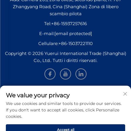
Zhangyang Road, Cina (Shanghai) Zona di libero
scambio pilota
Tel:
+86-15937257616
E-mail:
[email protected]
Cellulare:
+86-15037221110
Copyright © 2026 Yuerui International Trade (Shanghai)
Co., Ltd.. Tutti i diritti riservati.
INFORMAZIONI
We value your privacy
We use cookies and similar tools to provide our services.
Iscriviti per ricevere la nostra newsletter settimanale
If you don't want to accept all cookies, click Personalize
cookies.
Accept all