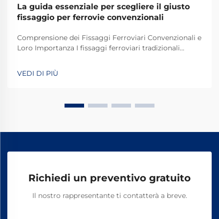
La guida essenziale per scegliere il giusto
fissaggio per ferrovie convenzionali
Comprensione dei Fissaggi Ferroviari Convenzionali e
Loro Importanza I fissaggi ferroviari tradizionali
svolgono un ruolo fondamentale nel mantenere
stabili e sicuri i binari dei treni per le operazioni
VEDI DI PIÙ
quotidiane. La maggior parte dei sistemi si basa su
componenti standard, tra cui bulloni, dadi e altri
elementi di fissaggio.
Richiedi un preventivo gratuito
Il nostro rappresentante ti contatterà a breve.