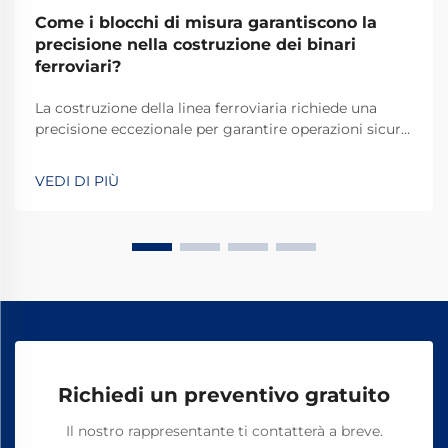
Come i blocchi di misura garantiscono la
precisione nella costruzione dei binari
ferroviari?
La costruzione della linea ferroviaria richiede una
precisione eccezionale per garantire operazioni sicure
ed efficienti dei treni. L'accuratezza delle misurazioni
dello scartamento influisce direttamente sulla
VEDI DI PIÙ
stabilità del treno, l'usura delle ruote e la sicurezza
complessiva del sistema. Tra gli strumenti essenziali
utilizzati i...
Richiedi un preventivo gratuito
Il nostro rappresentante ti contatterà a breve.