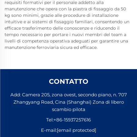
requisiti formativi per il personale addetto alla
manutenzione che opera con la piastra di fissaggio da 50
kg sono minimi, grazie alle procedure di installazione
intuitive e ai sistemi di fissaggio familiari, consentendo un
efficace trasferimento delle conoscenze e riducendo il
tempo necessario per portare i nuovi membri del team a
livelli di competenza operativa adeguati per garantire una
manutenzione ferroviaria sicura ed efficace.
CONTATTO
Add: Camera 205, zona ovest, secondo piano, n. 707
Zhangyang Road, Cina (Shanghai) Zona di libero
scambio pilota
Tel:
+86-15937257616
E-mail:
[email protected]